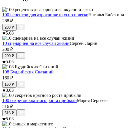
100 рецептов для аэрогриля: вкусно и легко
Наталья Бибекина
288
₽
288
₽
5.0
8
10 сценариев на все случаи жизни
Сергей Ларин
200
₽
200
₽
5.0
5
108 Буддийских Сказаний
160
₽
160
₽
3.0
3
100 секретов кратного роста прибыли
Мария Сергеева
516
₽
516
₽
5.0
3