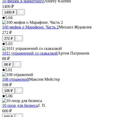
10 фишек в маркетинге
Andrey Kuzmin
1400
₽
1400
₽
5.0
4
100 мифов о Марафоне. Часть 2
Михаил Журавлев
272
₽
272
₽
5.0
3
1011 упражнений со скакалкой
Артем Патрикеев
88
₽
88
₽
5.0
1
108 отражений
Максим Мейстер
108
₽
108
₽
5.0
6
10 опор для бизнеса
J. Ti
600
₽
600
₽