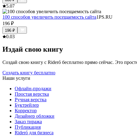
5.0
7
100 способов увеличить посещаемость сайта
1PS.RU
196
₽
196
₽
0.0
3
Издай свою книгу
Создай свою книгу с Rideró бесплатно прямо сейчас. Это просто,
Создать книгу бесплатно
Наши услуги
Офлайн-продажи
Простая верстка
Ручная верстка
Буктрейлер
Корректор
Дизайнер обложки
Заказ тиража
Публикация
Rideró для бизнеса