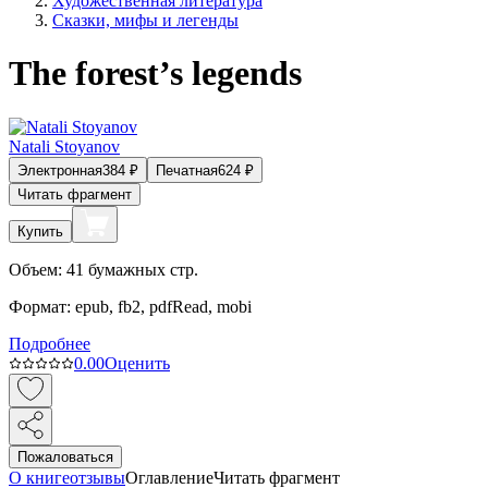
Художественная литература
Сказки, мифы и легенды
The forest’s legends
Natali Stoyanov
Электронная
384
₽
Печатная
624
₽
Читать фрагмент
Купить
Объем:
41
бумажных стр.
Формат:
epub, fb2, pdfRead, mobi
Подробнее
0.0
0
Оценить
Пожаловаться
О книге
отзывы
Оглавление
Читать фрагмент