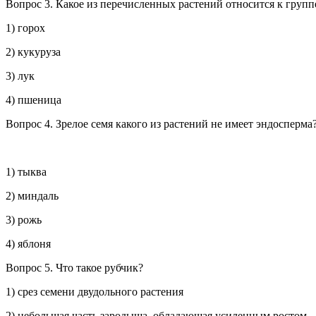
Вопрос 3.
Какое из перечисленных растений относится к групп
1) горох
2) кукуруза
3) лук
4) пшеница
Вопрос 4.
Зрелое семя какого из растений не имеет эндо
сперм
а
1) тыква
2) миндаль
3) рожь
4) яблоня
Вопрос 5.
Что такое рубчик?
1) срез семени двудольного растения
2) небольшая часть зародыша, обладающая усиленным ростом