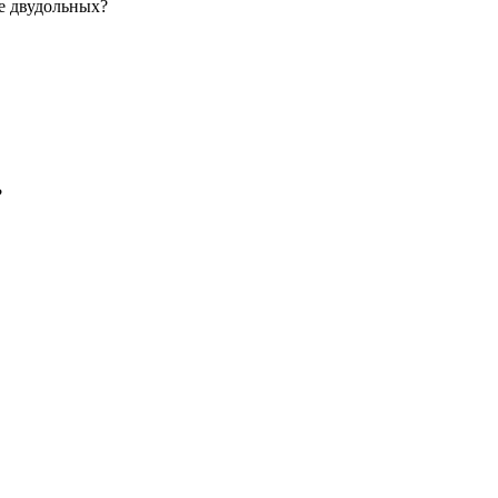
е двудольных?
?