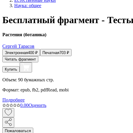
Естественные науки
Наука: общее
Бесплатный фрагмент - Тесты 
Растения (ботаника)
Сергей Тарасов
Электронная
400
₽
Печатная
703
₽
Читать фрагмент
Купить
Объем:
90
бумажных стр.
Формат:
epub, fb2, pdfRead, mobi
Подробнее
0.0
0
Оценить
Пожаловаться