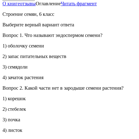
О книге
отзывы
Оглавление
Читать фрагмент
Строение семян, 6 класс
Выберите верный вариант ответа
Вопрос 1.
Что называют эндо
сперм
ом семени?
1) оболочку семени
2) запас питательных веществ
3) семядоли
4) зачаток растения
Вопрос 2.
Какой части нет в зародыше семени растения?
1) корешок
2) стебелек
3) почка
4) листок