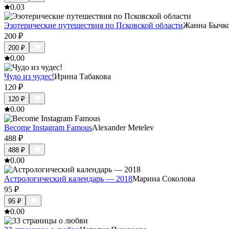
0.0
3
Эзотерические путешествия по Псковской области
Жанна Бычк
200
₽
200
₽
0.0
0
Чудо из чудес!
Ирина Табакова
120
₽
120
₽
0.0
0
Become Instagram Famous
Alexander Metelev
488
₽
488
₽
0.0
0
Астрологический календарь — 2018
Марина Соколова
95
₽
95
₽
0.0
0