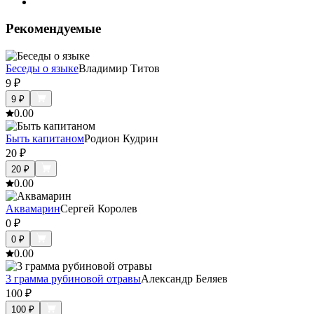
Рекомендуемые
Беседы о языке
Владимир Титов
9
₽
9
₽
0.0
0
Быть капитаном
Родион Кудрин
20
₽
20
₽
0.0
0
Аквамарин
Сергей Королев
0
₽
0
₽
0.0
0
3 грамма рубиновой отравы
Александр Беляев
100
₽
100
₽