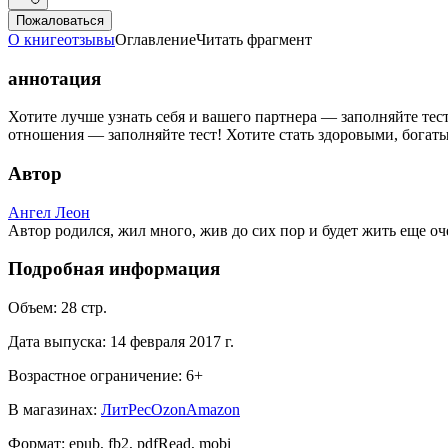
Пожаловаться
О книге
отзывы
Оглавление
Читать фрагмент
аннотация
Хотите лучше узнать себя и вашего партнера — заполняйте тес
отношения — заполняйте тест! Хотите стать здоровыми, богаты
Автор
Ангел Леон
Автор родился, жил много, жив до сих пор и будет жить еще оче
Подробная информация
Объем:
28
стр.
Дата выпуска:
14 февраля 2017 г.
Возрастное ограничение:
6
+
В магазинах:
ЛитРес
Ozon
Amazon
Формат:
epub, fb2, pdfRead, mobi