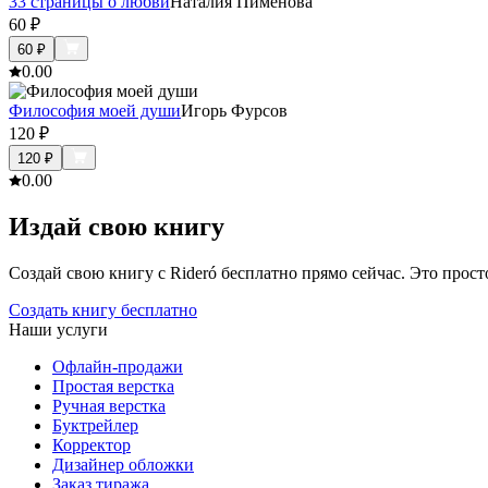
33 страницы о любви
Наталия Пименова
60
₽
60
₽
0.0
0
Философия моей души
Игорь Фурсов
120
₽
120
₽
0.0
0
Издай свою книгу
Создай свою книгу с Rideró бесплатно прямо сейчас. Это просто,
Создать книгу бесплатно
Наши услуги
Офлайн-продажи
Простая верстка
Ручная верстка
Буктрейлер
Корректор
Дизайнер обложки
Заказ тиража