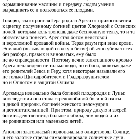
одомашнивание маслины и передачу людям умения
выращивать ее и пользоваться ее плодами.
Говорят, златотронная Гера родила Ареса от прикосновения
к цветку, полученному богиней цветов Хлоридой с Оленских
полей, которым коль тронешь даже бесплодную телку, то и та
обязательно понесет. Арес стал богом неистовой
и вероломной кровавой
войн
ы. Теряя разум при виде крови,
Эниалий (вызывающий свалку в битве) обычно убивал всех
без разбора, правых и
вино
ватых, ему было
не до справедливости. Поэтому вечно запятнанного кровью
Ареса ненавидели не только люди, но и боги, включая даже
его родителей Зевса и Геру, хотя некоторые называли его
не только Щитодробителем и Градоразрушителем,
но и Оплотом и защитой Олимпа.
Артемида изначально была богиней плодородия и Луны;
впоследствии она стала стрелолюбивой богиней охоты
и дикой природы, богиней женского целомудрия
и детопитательницей. При этом, природу дикую и зверей
богиня-
девств
енница больше любила, чем людей и их
не родившихся или маленьких детей.
Аполлон златовласый первоначально олицетворял Солнце,
и его золотые стрелы символизировали солнечные лучи.