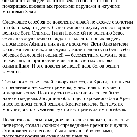
большинство людей золотого века сгорело в страшных
пожарищах, вызванных грозными перунами и жгучими
молниями Зевса.
Следующее серебряное поколение людей не схожее с золотым
ни обличьем, ни делом было немного похуже, его сотворили
великие боги Олимпа. Титан Прометей по велению Зевса
смешал особую землю с водой и вылепил новых людей,
а премудрая Афина в них душу вдохнула. Дети близ матери
забавами тешились, а возмужав, жили недолго, на беды себя
обрекая безмерной гордыней — бессмертным служить они
не желали, не приносили и жертв на святых алтарях
олимпийцам. И это поколенье людей царь богов решил
заменить.
Третье поколенье людей говорящих создал Кронид, ни в чем
с поколеньем несхожее прежним, у них появились мечи
и медные копья. Поэтому это поколение и его век было
названо медным. Люди полюбили дело кровавого бога Арея
и все вопросы силой решали. Крепче металла был дух их
могучий, а сила ужасная рук потом принесла им погибель.
После того как земля медное поколенье покрыла, поколенье
четвертое, создал Кронион справедливее прежних и лучше.
Это поколение и его век были названы бронзовыми,
поскольку бронза на смену меди пришла.