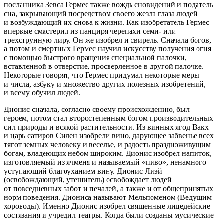
посланника Зевса Гермес также вождь сновидений и податель
сна, закрывающий посредством своего жезла глаза людей
и
возбуж
дающий их снова к жизни. Как изобретатель Гермес
впервые смастерил из панциря черепахи семи- или
трехструнную лиру. Он же изобрел и свирель. Сначала богов,
а потом и смертных Гермес научил искусству получения огня
с помощью быстрого вращения специальной палочки,
вставленной в отверстие, просверленное в другой палочке.
Некоторые говорят, что Гермес придумал некоторые меры
и числа, азбуку и множество других полезных изобретений,
и всему обучил людей.
Дионис сначала, согласно своему происхождению, был
героем, потом стал второстепенным богом производительных
сил природы и всякой растительности. Из винных ягод Вакх
и царь сатиров Силен изобрели
вино
, дарующее забвенье всех
тягот земных человеку и веселье, и радость праздноживущим
богам, владеющих небом широким. Дионис изобрел напиток,
изготовляемый из ячменя и называемый «
пиво
», ненамного
уступающий благоуханием вину. Дионис Лиэй —
(освобождающий, утешитель) освобождает людей
от повседневных забот и печалей, а также и от общепринятых
норм поведения. Диониса называют Мельпоменом (Ведущим
хороводы). Именно Дионис изобрел священные лицедейские
состязания и учредил театры. Когда были созданы мусические