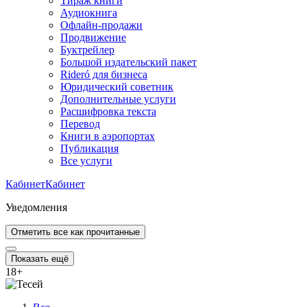
Тираж книги
Аудиокнига
Офлайн-продажи
Продвижение
Буктрейлер
Большой издательский пакет
Rideró для бизнеса
Юридический советник
Дополнительные услуги
Расшифровка текста
Перевод
Книги в аэропортах
Публикация
Все услуги
Кабинет
Кабинет
Уведомления
Отметить все как прочитанные
Показать ещё
18
+