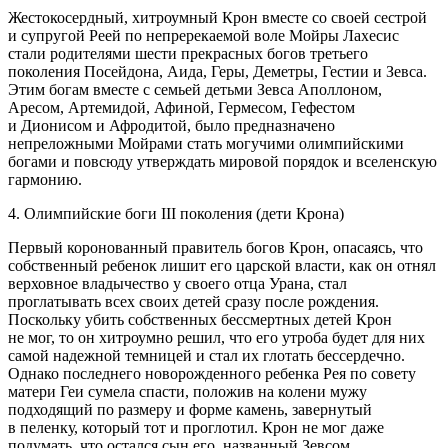
Жестокосердный, хитроумный Крон вместе со своей сестрой
и супругой Реей по непререкаемой воле Мойры Лахесис
стали родителями шести прекрасных богов третьего
поколения Посейдона, Аида, Геры, Деметры, Гестии и Зевса.
Этим богам вместе с семьей детьми Зевса Апол
лоно
м,
Аресом, Артемидой, Афиной, Гермесом, Гефестом
и Дионисом и Афродитой, было предназначено
непреложными Мойрами стать могучими олимпийскими
богами и повсюду утверждать мировой порядок и вселенскую
гармонию.
4. Олимпийские боги III поколения (дети Крона)
Первый коронованный правитель богов Крон, опасаясь, что
собственный ребенок лишит его царской власти, как он отнял
верховное владычество у своего отца Урана, стал
проглатывать всех своих детей сразу после рождения.
Поскольку убить собственных бессмертных детей Крон
не мог, то он хитроумно решил, что его утроба будет для них
самой надежной темницей и стал их глотать бессердечно.
Однако последнего новорожденного ребенка Рея по совету
матери Геи сумела спасти, положив на колени мужу
подходящий по размеру и форме камень, завернутый
в пеленку, который тот и проглотил. Крон не мог даже
подумать, что остался сын его, названный Зевсом,