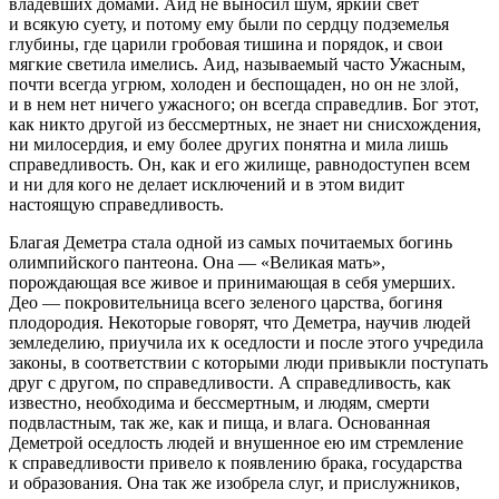
владевших домами. Аид не выносил шум, яркий свет
и всякую суету, и потому ему были по сердцу подземелья
глубины, где царили гробовая тишина и порядок, и свои
мягкие светила имелись. Аид, называемый часто Ужасным,
почти всегда угрюм, холоден и беспощаден, но он не злой,
и в нем нет ничего ужасного; он всегда справедлив. Бог этот,
как никто другой из бессмертных, не знает ни снисхождения,
ни милосердия, и ему более других понятна и мила лишь
справедливость. Он, как и его жилище, равнодоступен всем
и ни для кого не делает исключений и в этом видит
настоящую справедливость.
Благая Деметра стала одной из самых почитаемых богинь
олимпийского пантеона. Она — «Великая мать»,
порождающая все живое и принимающая в себя умерших.
Део — покровительница всего зеленого царства, богиня
плодородия. Некоторые говорят, что Деметра, научив людей
земледелию, приучила их к оседлости и после этого учредила
законы, в соответствии с которыми люди привыкли поступать
друг с другом, по справедливости. А справедливость, как
известно, необходима и бессмертным, и людям, смерти
подвластным, так же, как и пища, и влага. Основанная
Деметрой оседлость людей и внушенное ею им стремление
к справедливости привело к появлению брака, государства
и образования. Она так же изобрела слуг, и прислужников,