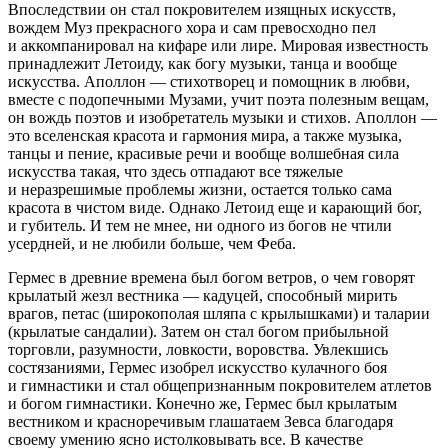
Впоследствии он стал покровителем изящных искусств,
вождем Муз прекрасного хора и сам превосходно пел
и аккомпанировал на кифаре или лире. Мировая известность
принадлежит Летоиду, как богу музыки, танца и вообще
искусства. Аполлон — стихотворец и помощник в любви,
вместе с подопечными Музами, учит поэта полезным вещам,
он вождь поэтов и изобретатель музыки и стихов. Аполлон —
это вселенская красота и гармония мира, а также музыка,
танцы и пение, красивые речи и вообще волшебная сила
искусства такая, что здесь отпадают все тяжелые
и неразрешимые проблемы жизни, остается только сама
красота в чистом виде. Однако Летоид еще и карающий бог,
и губитель. И тем не мнее, ни одного из богов не чтили
усердней, и не любили больше, чем Феба.
Гермес в древние времена был богом ветров, о чем говорят
крылатый жезл вестника — кадуцей, способный мирить
врагов, петас (широкополая шляпа с крылышками) и таларии
(крылатые сандалии). Затем он стал богом прибыльной
торговли, разумности, ловкости, воровства. Увлекшись
состязаниями, Гермес изобрел искусство кулачного боя
и гимнастики и стал общепризнанным покровителем атлетов
и богом гимнастики. Конечно же, Гермес был крылатым
вестником и красноречивым глашатаем Зевса благодаря
своему умению ясно истолковывать все. В качестве