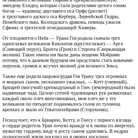
змеедеву Ехидну, которые стали родителями целого сонма
богов — чудовищ: двуглавого пса Орфа (рассвет)
и трехглавого адского пса Кербера, Лернейской Гидры,
Немейского льва, Колхидского дракона, певицы ужасов
Сфинкс и трехтелой огнедышащей Химеры.
От плодовитого Неба — Урана Гея родила сначала трех
одноглазых великанов Киклопов (круглоглазые) — Арга
(Сияющий перун), Бронта (Гром) и Стеропа (Сверкающая
молния). Такие имена им были даны вещими Мойрами
потому, что в далеком будущем им предстояло стать ковачами
перунов, громов и жгучих молний для великого Зевса.
Также еще родила широкогрудая Гея Урану трех огромных
и мощных сынов, несказанно ужасных, — Котт (гневный),
Бриарей (могучий) крепкодушный и Гиес (землеродный) были
надменные чада. Целою сотней чудовищных рук размахивал
каждый около плеч многомощных, меж плеч же у тех
великанов по пятьдесят поднималось голов из туловищ
крепких и звали их Гекатонхейрами (Сторукими).
Гесиод поет, что к Бриарею, Котту, и Гиесу с первого взгляда
в сердце родитель Уран почуял вражду и в оковы их ввергнул,
мужеству гордому, виду и росту сынов удивляясь. В недрах
полногрудой земли поселил их в оковах
насил
ьно