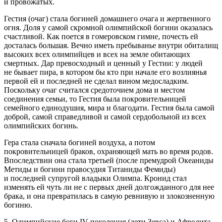
и провожатых.
Гестия (очаг) стала богиней домашнего очага и жертвенного
огня. Доля у самой скромной олимпийской богини оказалась
счастливой. Как поется в гомеровском гимне, почесть ей
досталась большая. Вечно иметь пребыванье внутри обиталищ
высоких всех олимпийцев и всех на земле обитающих
смертных. Дар превосходный и ценный у Гестии: у людей
не бывает пира, в котором бы кто при начале его возлиянья
первой ей и последней не сделал
вино
м медосладким.
Поскольку очаг считался средоточием дома и местом
соединения семьи, то Гестия была покровительницей
семейного единодушия, мира и благодати. Гестия была самой
доброй, самой справедливой и самой сердобольной из всех
олимпийских богинь.
Гера стала сначала богиней воздуха, а потом
покровительницей браков, охраняющей мать во время родов.
Впоследствии она стала третьей (после премудрой Океаниды
Метиды и богини правосудия Титаниды Фемиды)
и последней супругой владыки Олимпа. Кронид стал
изменять ей чуть ли не с первых дней долгожданного для нее
брака, и она превратилась в самую ревнивую и злокозненную
богиню.
5. Олимпийские боги IV поколения (дети Зевса) и Афродита