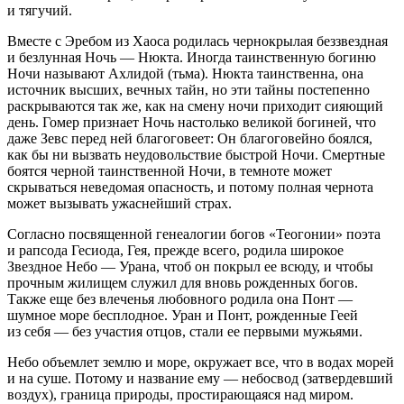
и тягучий.
Вместе с Эребом из Хаоса родилась чернокрылая беззвездная
и безлунная Ночь — Нюкта. Иногда таинственную богиню
Ночи называют Ахлидой (тьма). Нюкта таинственна, она
источник высших, вечных тайн, но эти тайны постепенно
раскрываются так же, как на смену ночи приходит сияющий
день. Гомер признает Ночь настолько великой богиней, что
даже Зевс перед ней благоговеет: Он благоговейно боялся,
как бы ни вызвать неудовольствие быстрой Ночи. Смертные
боятся черной таинственной Ночи, в темноте может
скрываться неведомая опасность, и потому полная чернота
может вызывать ужаснейший страх.
Согласно посвященной генеалогии богов «Теогонии» поэта
и рапсода Гесиода, Гея, прежде всего, родила широкое
Звездное Небо — Урана, чтоб он покрыл ее всюду, и чтобы
прочным жилищем служил для вновь рожденных богов.
Также еще без влеченья любовного родила она Понт —
шумное море бесплодное. Уран и Понт, рожденные Геей
из себя — без участия отцов, стали ее первыми мужьями.
Небо объемлет землю и море, окружает все, что в водах морей
и на суше. Потому и название ему — небосвод (затвердевший
воздух), граница природы, простирающаяся над миром.