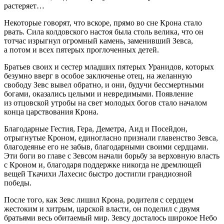
растеряет…
Некоторые говорят, что вскоре, прямо во сне Крона стало
рвать. Сила колдовского настоя была столь велика, что он
тотчас изрыгнул огромный камень, заменивший Зевса,
а потом и всех пятерых проглоченных детей.
Братьев своих и сестер младших пятерых Уранидов, которых
безумно вверг в особое заключенье отец, на желанную
свободу Зевс вывел обратно, и они, будучи бессмертными
богами, оказались целыми и невредимыми. Появление
из отцовской утробы на свет молодых богов стало началом
конца царствования Крона.
Благодарные Гестия, Гера, Деметра, Аид и Посейдон,
отрыгнутые Кроном, единогласно признали главенство Зевса,
благодеянье его не забыв, благодарными своими сердцами.
Эти боги во главе с Зевсом начали борьбу за верховную власть
с Кроном и, благодаря поддержке никогда не дремлющей
вещей Ткачихи Лахесис быстро достигли грандиозной
победы.
После того, как Зевс лишил Крона, родителя с сердцем
жестоким и хитрым, царской власти, он поделил с двумя
братьями весь обитаемый мир. Зе
всу
досталось широкое Небо