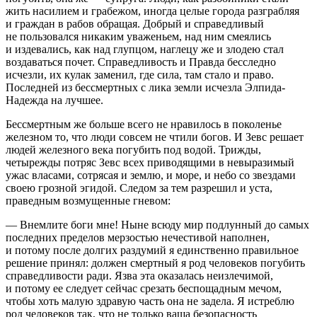
жить
насил
ием и грабежом, иногда целые города разграбляя
и граждан в рабов обращая. Добрый и справедливый
не пользовался никаким уваженьем, над ним смеялись
и издевались, как над глупцом, наглецу же и злодею стал
воздаваться почет. Справедливость и Правда бесследно
исчезли, их кулак заменил, где сила, там стало и право.
Последней из бессмертных с лика земли исчезла Элпида-
Надежда на лучшее.
Бессмертным же больше всего не нравилось в поколенье
железном то, что люди совсем не чтили богов. И Зевс решает
людей железного века погубить под водой. Трижды,
четырежды потряс Зевс всех приводящими в невыразимый
ужас власами, сотрясая и землю, и море, и небо со звездами
своею грозной эгидой. Следом за тем разрешил и уста,
праведным возмущенные гневом:
— Внемлите боги мне! Ныне всюду мир подлунный до самых
последних пределов мерзостью нечестивой наполнен,
и потому после долгих раздумий я единственно правильное
решение принял: должен смертный я род человеков погубить
справедливости ради. Язва эта оказалась неизлечимой,
и потому ее следует сейчас срезать беспощадным мечом,
чтобы хоть малую здравую часть она не задела. Я истреблю
род человеков так, что не только ваша безопасность