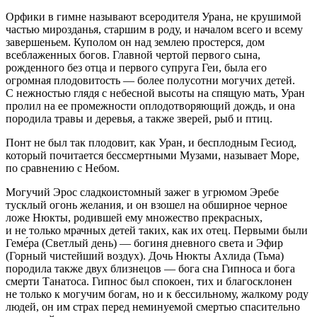
Орфики в гимне называют всеродителя Урана, не крушимой
частью мирозданья, старшим в роду, и началом всего и всему
завершеньем. Куполом он над землею простерся, дом
всеблаженных богов. Главной чертой первого сына,
рожденного без отца и первого супруга Геи, была его
огромная плодовитость — более полусотни могучих детей.
С нежностью глядя с небесной высоты на спящую мать, Уран
пролил на ее промежности оплодотворяющий дождь, и она
породила травы и деревья, а также зверей, рыб и птиц.
Понт не был так плодовит, как Уран, и бесплодным Гесиод,
который почитается бессмертными Музами, называет Море,
по сравнению с Небом.
Могучий Эрос сладкоистомный зажег в угрюмом Эребе
тусклый огонь желания, и он взошел на об
ширн
ое черное
ложе Нюкты, родившей ему множество прекрасных,
и не только мрачных детей таких, как их отец. Первыми были
Геме́ра (Светлый день) — богиня дневного света и Эфир
(Горный чистейший воздух). Дочь Нюкты Ахлида (Тьма)
породила также двух близнецов — бога сна Гипноса и бога
смерти Танатоса. Гипнос был спокоен, тих и благосклонен
не только к могучим богам, но и к бессильному, жалкому роду
людей, он им страх перед неминуемой смертью спасительно