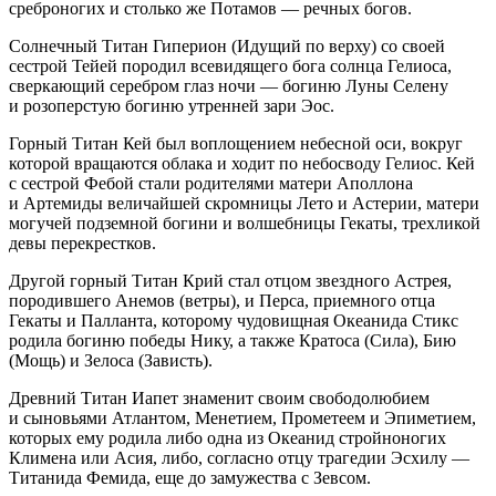
среброногих и столько же Потамов — речных богов.
Солнечный Титан Гиперион (Идущий по верху) со своей
сестрой Тейей породил всевидящего бога солнца Гелиоса,
сверкающий серебром глаз ночи — богиню Луны Селену
и розоперстую богиню утренней зари Эос.
Горный Титан Кей был воплощением небесной оси, вокруг
которой вращаются облака и ходит по небосводу Гелиос. Кей
с сестрой Фебой стали родителями матери Аполлона
и Артемиды величайшей скромницы Лето и Астерии, матери
могучей подземной богини и волшебницы Гекаты, трехликой
девы перекрестков.
Другой горный Титан Крий стал отцом звездного Астрея,
породившего Анемов (ветры), и Перса, приемного отца
Гекаты и Палланта, которому чудовищная Океанида Стикс
родила богиню победы Нику, а также Кратоса (Сила), Бию
(Мощь) и Зелоса (Зависть).
Древний Титан Иапет знаменит своим свободолюбием
и сыновьями Атлантом, Менетием, Прометеем и Эпиметием,
которых ему родила либо одна из Океанид стройноногих
Климена или Асия, либо, согласно отцу трагедии Эсхилу —
Титанида Фемида, еще до замужества с Зевсом.