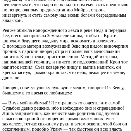
невредимым и, что скоро верх над отцом ему взять предстояло
по непреложному предначертанию Мойры, с трона
низвергнуть и стать самому над всеми богами безраздельным
владыкой.
Рея же обмыла новорожденного Зевса в реке Неда и передала
Гее, и его восприняла Земля-великанша, чтобы на Крите
широком будущего владыку мира вскормить и взлелеять.
С помощью матери возмужавший Зевс под видом
вино
черпия
проник в царский дворец отца и подмешал в медосладкий
напиток Крона зелье, приготовленное Метидой из травы,
напоминавшей горчицу, и ничего не подозревавший Крон тот
напиток испил. Съев коварную пищу и выпив напиток, он
крепко заснул, громко храпя так, что небо, лежащее на земле,
дрожало.
Говорят, советуя уловку лукавую с медом, говорит Гея Зе
всу
,
бывшему в то время ее любимцем:
— Внук мой любимый! Не страшись то содеять, что самой
Судьбою давно решено, ибо необходимо оно и справедливо!
Лишь заприметишь, как нечестивый родитель под дубами
с высокою кроной от творения громко жужжащих пчел
захмелеет, тотчас свяжи ему руки и затем оскопи, чтоб был он
оскопленным, подобно Урану — так быстрее он всю власть