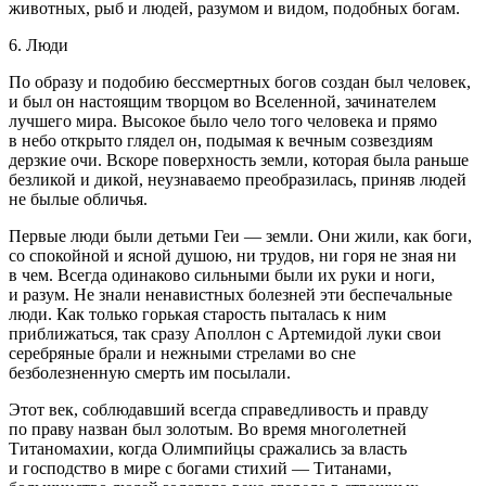
животных, рыб и людей, разумом и видом, подобных богам.
6. Люди
По образу и подобию бессмертных богов создан был человек,
и был он настоящим творцом во Вселенной, зачинателем
лучшего мира. Высокое было чело того человека и прямо
в небо открыто глядел он, подымая к вечным созвездиям
дерзкие очи. Вскоре поверхность земли, которая была раньше
безликой и дикой, неузнаваемо преобразилась, приняв людей
не былые обличья.
Первые люди были детьми Геи — земли. Они жили, как боги,
со спокойной и ясной душою, ни трудов, ни горя не зная ни
в чем. Всегда одинаково сильными были их руки и ноги,
и разум. Не знали ненавистных болезней эти беспечальные
люди. Как только горькая старость пыталась к ним
приближаться, так сразу Аполлон с Артемидой луки свои
серебряные брали и нежными стрелами во сне
безболезненную смерть им посылали.
Этот век, соблюдавший всегда справедливость и правду
по праву назван был золотым. Во время много
летн
ей
Титаномахии, когда Олимпийцы сражались за власть
и господство в мире с богами стихий — Титанами,