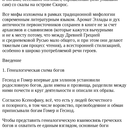
сам) со скалы на острове Скирос.
Все мифы изложены в рамках традиционной мифологии
современным литературным языком. Аромат Эллады и дух
античности первоисточников сохранен в книге не за счет
архаизмов и славянизмов (которые кажутся вычурными
и не к месту потому, что между Древней Грецией
и средневековой Русью мало общего, и при этом они делают
тяжелым сам процесс чтения), а всесторонней стилизацией,
особенно в широко употребляемой речи героев.
Введение
1. Генеалогическая схема богов
Гесиод и Гомер впервые для эллинов установили
родословную богов, дали имена и прозвища, разделили между
ними почести и круг деятельности и описали их образы.
Согласно Ксенофану, всё, что есть у людей бесчестного
и позорного, в том числе воровство, прелюбодеяние и обман
приписывали богам Гомер и Гесиод.
Чтобы представить генеалогическую взаимосвязь греческих
богов и охватить ее единым взглядом, основные боги