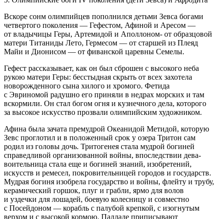
Вскоре сонм олимпийцев пополнился детьми Зевса богами
четвертого поколения — Гефестом, Афиной и Аресом —
от владычицы Геры, Артемидой и Апол
лоно
м- от образцовой
матери Титаниды Лето, Гермесом — от старшей из Плеяд
Майи и Дионисом — от фиванской царевны Семелы.
Гефест рассказывает, как он был сброшен с высокого неба
рукою матери Геры: бесстыдная скрыть от всех захотела
новорожденного сына хилого и хромого. Фетида
с Эвриномой радушно его приняли в недрах морских и там
вскормили. Он стал богом огня и кузнечного дела, которого
за высокое искусство прозвали олимпийским художником.
Афина была зачата премудрой Океанидой Метидой, которую
Зевс проглотил и в положенный срок у озера Тритон сам
родил из головы дочь. Тритогенея стала мудрой богиней
справедливой организованной
войн
ы, впоследствии дева-
воительница стала еще и богиней знаний, изобретений,
искусств и ремесел, покровительницей городов и государств.
Мудрая богиня изобрела государство и
войн
ы, флейту и трубу,
керамический горшок, плуг и грабли, ярмо для волов
и уздечки для лошадей, боевую
колес
ницу и совместно
с Посейдоном — корабль с палубой крепкой, с изогнутым
верхом и с высокой кормою. Палладе приписывают