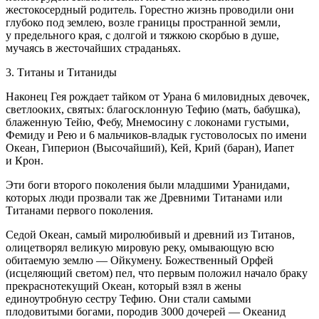
жестокосердный родитель. Горестно жизнь проводили они
глубоко под землею, возле границы пространной земли,
у предельного края, с долгой и тяжкою скорбью в душе,
мучаясь в жесточайших страданьях.
3. Титаны и Титаниды
Наконец Гея рождает тайком от Урана 6 миловидных девочек,
светлооких, святых: благосклонную Тефию (мать, бабушка),
блаженную Тейю, Фебу, Мнемосину с локонами густыми,
Фемиду и Рею и 6 мальчиков-владык густоволосых по имени
Океан, Гиперион (Высочайший), Кей, Крий (баран), Иапет
и Крон.
Эти боги второго поколения были младшими Уранидами,
которых люди прозвали так же Древними Титанами или
Титанами первого поколения.
Седой Океан, самый миролюбивый и древний из Титанов,
олицетворял великую мировую реку, омывающую всю
обитаемую землю — Ойкумену. Божественный Орфей
(исцеляющий светом) пел, что первым положил начало браку
прекраснотекущий Океан, который взял в жены
единоутробную сестру Тефию. Они стали самыми
плодовитыми богами, породив 3000 дочерей — Океанид