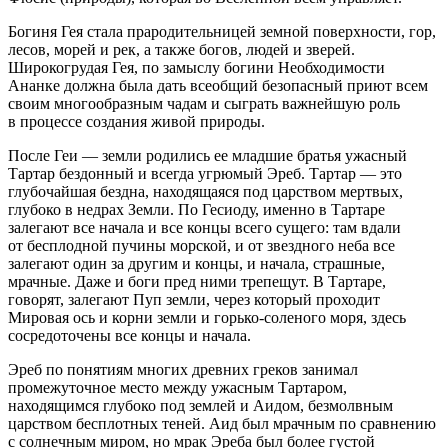
Богиня Гея стала прародительницей земной поверхности, гор,
лесов, морей и рек, а также богов, людей и зверей.
Широкогрудая Гея, по замыслу богини Необходимости
Ананке должна была дать всеобщий безопасный приют всем
своим многообразным чадам и сыграть важнейшую роль
в процессе создания живой природы.
После Геи — земли родились ее младшие братья ужасный
Тартар бездонный и всегда угрюмый Эреб. Тартар — это
глубочайшая бездна, находящаяся под царством мертвых,
глубоко в недрах Земли. По Гесиоду, именно в Тартаре
залегают все начала и все концы всего сущего: там вдали
от бесплодной пучины морской, и от звездного неба все
залегают один за другим и концы, и начала, страшные,
мрачные. Даже и боги пред ними трепещут. В Тартаре,
говорят, залегают Пуп земли, через который проходит
Мировая ось и корни земли и горько-соленого моря, здесь
сосредоточены все концы и начала.
Эреб по понятиям многих древних греков занимал
промежуточное место между ужасным Тартаром,
находящимся глубоко под землей и Аидом, безмолвным
царством бесплотных теней. Аид был мрачным по сравнению
с солнечным миром, но мрак Эреба был более густой