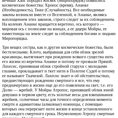
вечный Хаос породил Космос (Миропорядок) появились
космические божества: Хронос (время), Ананке
(Необходимость), Тюхе (Случайность). Все необходимые
законы возникли вместе со Вселенной, и Ананке, являясь
воплощением этих законов, строго следит за их соблюдением.
На коленях Ананке вращается веретено, ось которого —
мировая ось с полюсами на концах, а ее дщери Мойры
,
ее
наместницы на земле следят за соблюдением богами и людьми
Миропорядка.
Три вещих сестры, как и другие космические божества, были
бестелесными. Клото, выбравшая для себя облик зрелой
красавицы, вытягивает при рождении всякого существа нить
его жизни из веретена Ананке и потому ее прозвали Пряхой.
Лахесис, принявшая облик стройной старухи с молодыми
глазами, прокладывает и ткет нити в Полотне Судеб и потому
ее называют Ткачихой. Лахесис знает и об обстоятельствах,
предшествующих рождению смертного и все, что ему
предначертано в жизни еще до его появления на свет, т.е. его
Долю — жребий. У Мойры Атропос, принявшей облик юной
девушки в первом цвету, есть золотые весы для взвешивания
жребиев, солнечные часы для точного определения момента
смерти и адамантовы (алмазные) ножницы, с помощью
которых она перерезает нити жизни в конце установленного
для каждого смертного срока. Неумолимую Атропу смертные