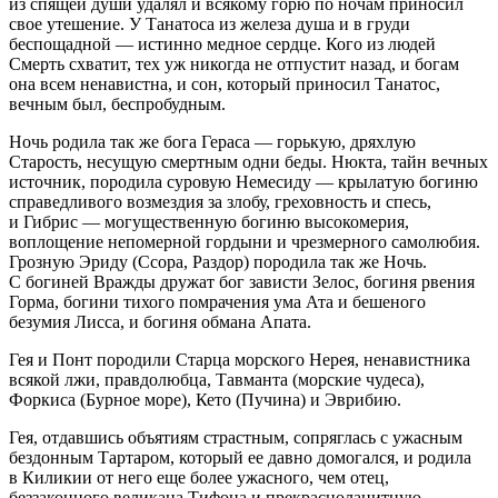
из спящей души удалял и всякому горю по ночам приносил
свое утешение. У Танатоса из железа душа и в груди
беспощадной — истинно медное сердце. Кого из людей
Смерть схватит, тех уж никогда не отпустит назад, и богам
она всем ненавистна, и сон, который приносил Танатос,
вечным был, беспробудным.
Ночь родила так же бога Гераса — горькую, дряхлую
Старость, несущую смертным одни беды. Нюкта, тайн вечных
источник, породила суровую Немесиду — крылатую богиню
справедливого возмездия за злобу, греховность и спесь,
и Гибрис — могущественную богиню высокомерия,
воплощение непомерной гордыни и чрезмерного самолюбия.
Грозную Эриду (Ссора, Раздор) породила так же Ночь.
С богиней Вражды дружат бог зависти Зелос, богиня рвения
Горма, богини тихого помрачения ума Ата и бешеного
безумия Лисса, и богиня обмана Апата.
Гея и Понт породили Старца морского Нерея, ненавистника
всякой лжи, правдолюбца, Тавманта (морские чудеса),
Форкиса (Бурное море), Кето (Пучина) и Эврибию.
Гея, отдавшись объятиям страстным, сопряглась с ужасным
бездонным Тартаром, который ее давно домогался, и родила
в Киликии от него еще более ужасного, чем отец,
беззаконного великана Тифона и прекрасноланитную