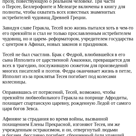
прозу, повествующую о реальном человеке. Три части
о Персее, Беллерофонте и Мелеагре включены в книгу для
полноты, чтобы охватить всех известных знаменитых
истребителей чудовищ Древней Греции.
Завидуя славе Геракла, Тесей всю жизнь пытался хоть в чем-то
его превзойти и стал не только прославленным истребителем
чудовищ, но и царем- реформатором, учредителем государства
с центром в Афинах, новых законов и праздников.
Тесей не был счастлив. Брак с Федрой, влюбившейся в его
сына Ипполита от царственной Амазонки, превращается для
всех в трагедию, послужившую сюжетом для произведений
многих писателей и поэтов. Федра оканчивает жизнь в петле,
Ипполит из-за проклятья Тесея погибает под
колес
ами
колес
ницы.
Оправившись от потрясений, Тесей, возможно, чтобы
превзойти любвеобильного Геракла на поприще Афродиты,
похищает спартанскую царевну, рожденную Ледой от самого
царя богов Зевса.
Афиняне за страдания во время
войн
ы, вызванной
похищением Елены Прекрасной, изгоняют Тесея, им же
учрежденным остракизмом, и он, отвергнутый людьми
и богами, бесславно погибает, сброшенный (или упавший