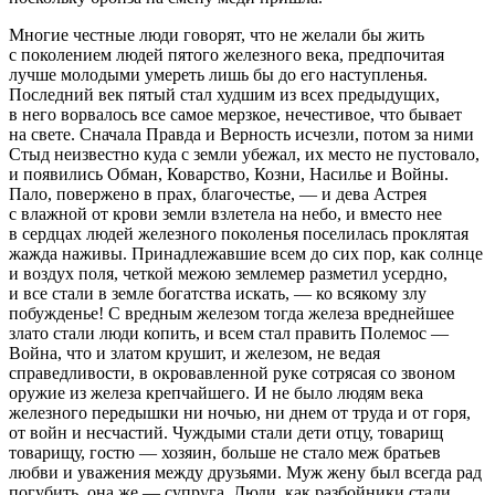
Многие честные люди говорят, что не желали бы жить
с поколением людей пятого железного века, предпочитая
лучше молодыми умереть лишь бы до его наступленья.
Последний век пятый стал худшим из всех предыдущих,
в него ворвалось все самое мерзкое, нечестивое, что бывает
на свете. Сначала Правда и Верность исчезли, потом за ними
Стыд неизвестно куда с земли убежал, их место не пустовало,
и появились Обман, Коварство, Козни,
Насил
ье и
Войн
ы.
Пало, повержено в прах, благочестье, — и дева Астрея
с влажной от крови земли взлетела на небо, и вместо нее
в сердцах людей железного поколенья поселилась проклятая
жажда наживы. Принадлежавшие всем до сих пор, как солнце
и воздух поля, четкой межою землемер разметил усердно,
и все стали в земле богатства искать, — ко всякому злу
побужденье! С вредным железом тогда железа вреднейшее
злато стали люди копить, и всем стал править Полемос —
Войн
а, что и златом крушит, и железом, не ведая
справедливости, в окровавленной руке сотрясая со звоном
оружие из железа крепчайшего. И не было людям века
железного передышки ни ночью, ни днем от труда и от горя,
от
войн
и несчастий. Чуждыми стали дети отцу, товарищ
товарищу, гостю — хозяин, больше не стало меж братьев
любви и уважения между друзьями. Муж жену был всегда рад
погубить, она же — супруга. Люди, как разбойники стали