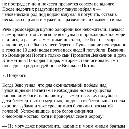
не пострадает, но и почести прервутся совсем ненадолго.
После недолгих раздумий кару такую избрал я —
человеческий род под водою вздумал я погубить, оставив
несколько пар жен и мужей для разведения их жалкого вида.
Речь Громовержца шумно одобрили все небожители. Начался
всемирный потоп, и вскоре вся суша и широкодорожное море
слились, и различья меж ними не стало, все было — море
сплошное, и не было у него берегов. Бушевавшие непрерывно
в течение 10 дней воды почти всех людей погубили. Выжили
во Всемирном Потопе только сын Прометея Девкалион и дочь
Эпиметия и Пандоры Пирра, которые стали основателями
последнего рода людей после Великого Потопа.
7. Полубоги
Когда Зевс узнал, что для окончательной победы над
чудовищными Гигантами необходимы новые существа —
наполовину боги, наполовину — смертные, т.е. полубоги —
дети бессмертных и смертных, он долго от бессильного гнева
скрипел зубами и тряс сросшимися бровями и косматой
головой. Успокоившись, царь богов смирился
с необходимостью, хотя и проворчал себе в бороду:
— Не могу даже представить, как мне и моим милым братьям