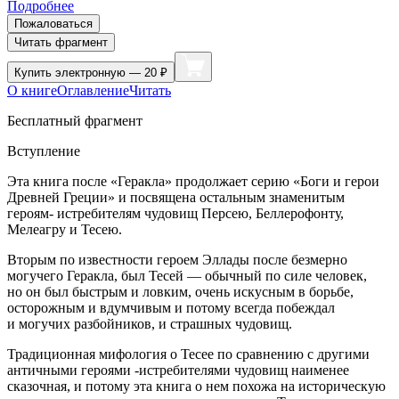
Подробнее
Пожаловаться
Читать фрагмент
Купить
электронную — 20 ₽
О книге
Оглавление
Читать
Бесплатный фрагмент
Вступление
Эта книга после «Геракла» продолжает серию «Боги и герои
Древней Греции» и посвящена остальным знаменитым
героям- истребителям чудовищ Персею, Беллерофонту,
Мелеагру и Тесею.
Вторым по известности героем Эллады после безмерно
могучего Геракла, был Тесей — обычный по силе человек,
но он был быстрым и ловким, очень искусным в борьбе,
осторожным и вдумчивым и потому всегда побеждал
и могучих разбойников, и страшных чудовищ.
Традиционная мифология о Тесее по сравнению с другими
античными героями -истребителями чудовищ наименее
сказочная, и потому эта книга о нем похожа на историческую