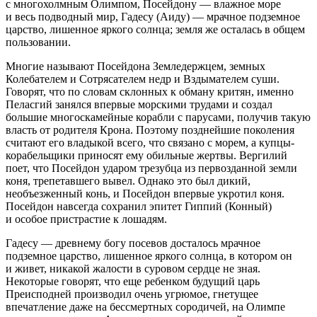
с многохолмным Олимпом, Посейдону — влажное море
и весь подводный мир, Гадесу (Аиду) — мрачное подземное
царство, лишенное яркого солнца; земля же осталась в общем
пользовании.
Многие называют Посейдона Земледержцем, земных
Колебателем и Сотрясателем недр и Вздымателем суши.
Говорят, что по словам склонных к обману критян, именно
Пеласгий занялся впервые морскими трудами и создал
большие многоскамейные корабли с парусами, получив такую
власть от родителя Крона. Поэтому позднейшие поколения
считают его владыкой всего, что связано с морем, а купцы-
корабельщики приносят ему обильные жертвы. Вергилий
поет, что Посейдон ударом трезубца из первозданной земли
коня, трепетавшего вывел. Однако это был дикий,
необъезженный конь, и Посейдон впервые укротил коня.
Посейдон навсегда сохранил эпитет Гиппий (Конный)
и особое пристрастие к лошадям.
Гадесу — древнему богу посевов досталось мрачное
подземное царство, лишенное яркого солнца, в котором он
и живет, никакой жалости в суровом сердце не зная.
Некоторые говорят, что еще ребенком будущий царь
Преисподней производил очень угрюмое, гнетущее
впечатление даже на бессмертных сородичей, на Олимпе