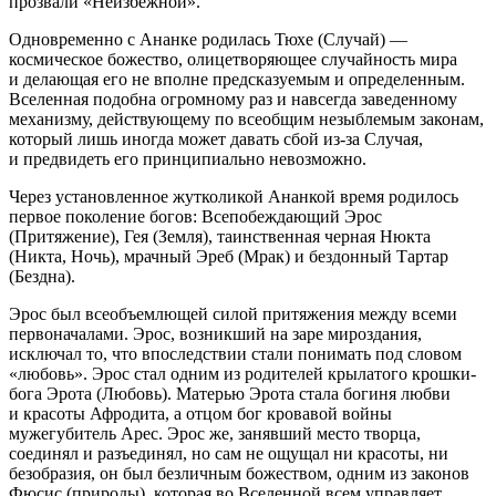
прозвали «Неизбежной».
Одновременно с Ананке родилась Тюхе (Случай)
—
космическое
божество, олицетворяющее случайность мира
и делающая его не вполне предсказуемым и определенным.
Вселенная подобна огромному раз и навсегда заведенному
механизму, действующему по всеобщим незыблемым законам,
который лишь иногда может давать сбой из-за Случая,
и предвидеть его принципиально невозможно.
Через установленное жутколикой Ананкой время родилось
первое поколение богов: Всепобеждающий Эрос
(Притяжение), Гея (Земля), таинственная черная Нюкта
(Никта, Ночь), мрачный Эреб (Мрак) и бездонный Тартар
(Бездна).
Эрос был всеобъемлющей силой притяжения между всеми
первоначалами. Эрос, возникший на заре мироздания,
исключал то, что впоследствии стали понимать под словом
«любовь». Эрос стал одним из родителей крылатого крошки-
бога Эрота (Любовь). Матерью Эрота стала богиня любви
и красоты Афродита, а отцом бог кровавой
войн
ы
мужегубитель Арес. Эрос же, занявший место творца,
соединял и разъединял, но сам не ощущал ни красоты, ни
безобразия, он был безличным божеством, одним из законов
Фюсис (природы), которая во Вселенной всем управляет.