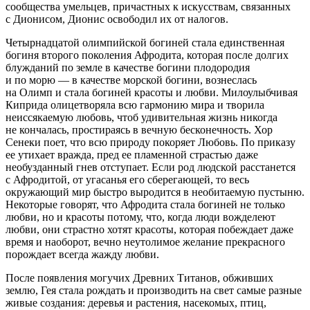
сообщества умельцев, причастных к искусствам, связанных
с Дионисом, Дионис освободил их от налогов.
Четыр
надцат
ой олимпийской богиней стала единственная
богиня второго поколения Афродита, которая после долгих
блужданий по земле в качестве богини плодородия
и по морю — в качестве морской богини, вознеслась
на Олимп и стала богиней красоты и любви. Милоулыбчивая
Киприда олицетворяла всю гармонию мира и творила
неиссякаемую любовь, чтоб удивительная жизнь никогда
не кончалась, простираясь в вечную бесконечность. Хор
Сенеки поет, что всю природу покоряет Любовь. По приказу
ее утихает вражда, пред ее пламенной страстью даже
необузданный гнев отступает. Если род людской расстанется
с Афродитой, от угасанья его сберегающей, то весь
окружающий мир быстро выродится в необитаемую пустыню.
Некоторые говорят, что Афродита стала богиней не только
любви, но и красоты потому, что, когда люди вожделеют
любви, они страстно хотят красоты, которая побеждает даже
время и наоборот, вечно неутолимое желание прекрасного
порождает всегда жажду любви.
После появления могучих Древних Титанов, обживших
землю, Гея стала рождать и производить на свет самые разные
живые создания: деревья и растения, насекомых, птиц,