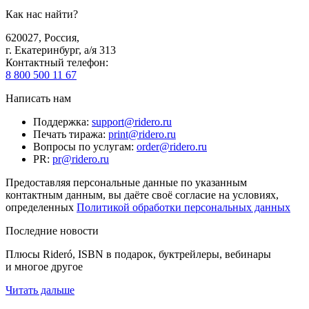
Как нас найти?
620027
,
Россия
,
г. Екатеринбург, а/я 313
Контактный телефон
:
8 800 500 11 67
Написать нам
Поддержка
:
support@ridero.ru
Печать тиража
:
print@ridero.ru
Вопросы по услугам
:
order@ridero.ru
PR
:
pr@ridero.ru
Предоставляя персональные данные по указанным
контактным данным, вы даёте своё согласие на условиях,
определенных
Политикой обработки персональных данных
Последние новости
Плюсы Rideró, ISBN в подарок, буктрейлеры, вебинары
и многое другое
Читать дальше