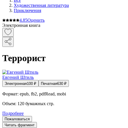
Все
Художественная литература
Приключения
4.8
5
Оценить
Электронная книга
Террорист
Евгений Штиль
Электронная
100
₽
Печатная
630
₽
Формат:
epub, fb2, pdfRead, mobi
Объем:
120
бумажных стр.
Подробнее
Пожаловаться
Читать фрагмент