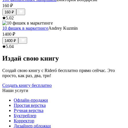
160
₽
160
₽
5.0
2
10 фишек в маркетинге
Andrey Kuzmin
1400
₽
1400
₽
5.0
4
Издай свою книгу
Создай свою книгу с Rideró бесплатно прямо сейчас. Это
просто, как раз, два, три!
Создать книгу бесплатно
Наши услуги
Офлайн-продажи
Простая верстка
Ручная верстка
Буктрейлер
Корректор
Дизайнер обложки