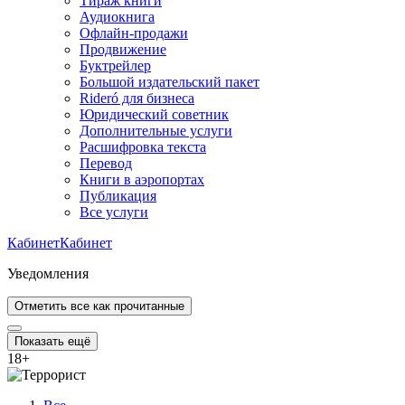
Тираж книги
Аудиокнига
Офлайн-продажи
Продвижение
Буктрейлер
Большой издательский пакет
Rideró для бизнеса
Юридический советник
Дополнительные услуги
Расшифровка текста
Перевод
Книги в аэропортах
Публикация
Все услуги
Кабинет
Кабинет
Уведомления
Отметить все как прочитанные
Показать ещё
18
+