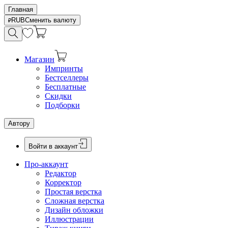
Главная
RUB
Сменить валюту
Магазин
Импринты
Бестселлеры
Бесплатные
Скидки
Подборки
Автору
Войти в аккаунт
Про-аккаунт
Редактор
Корректор
Простая верстка
Сложная верстка
Дизайн обложки
Иллюстрации