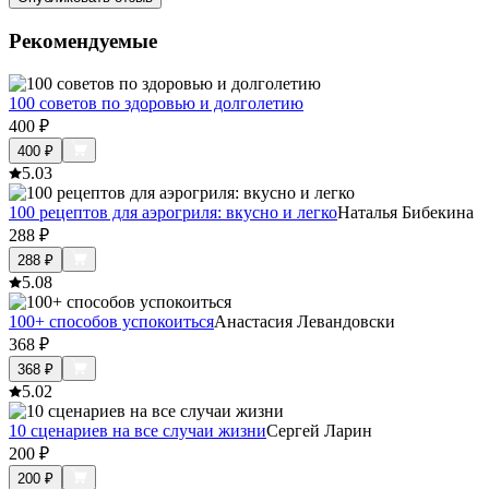
Рекомендуемые
100 советов по здоровью и долголетию
400
₽
400
₽
5.0
3
100 рецептов для аэрогриля: вкусно и легко
Наталья Бибекина
288
₽
288
₽
5.0
8
100+ способов успокоиться
Анастасия Левандовски
368
₽
368
₽
5.0
2
10 сценариев на все случаи жизни
Сергей Ларин
200
₽
200
₽