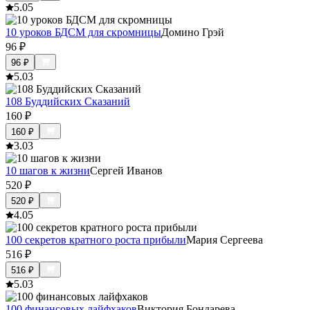
5.0
5
10 уроков БДСМ для скромницы
Домино Грэй
96
₽
96
₽
5.0
3
108 Буддийских Сказаний
160
₽
160
₽
3.0
3
10 шагов к жизни
Сергей Иванов
520
₽
520
₽
4.0
5
100 секретов кратного роста прибыли
Мария Сергеева
516
₽
516
₽
5.0
3
100 финансовых лайфхаков
Виктория Бондарева