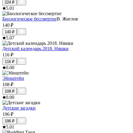
224
₽
5.0
1
Биологическое бессмертие
В. Жиглов
140
₽
140
₽
5.0
7
Детский календарь 2018. Няшки
116
₽
116
₽
0.0
0
Эйнштейн
108
₽
108
₽
0.0
0
Детские загадки
196
₽
196
₽
5.0
1