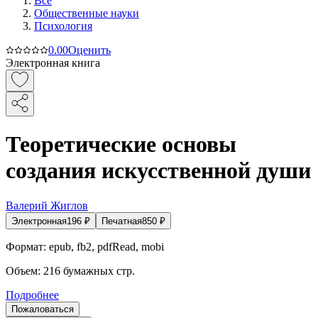
Все
Общественные науки
Психология
0.0
0
Оценить
Электронная книга
Теоретические основы
создания искусственной души
Валерий Жиглов
Электронная
196
₽
Печатная
850
₽
Формат:
epub, fb2, pdfRead, mobi
Объем:
216
бумажных стр.
Подробнее
Пожаловаться