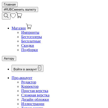
Главная
RUB
Сменить валюту
Магазин
Импринты
Бестселлеры
Бесплатные
Скидки
Подборки
Автору
Войти в аккаунт
Про-аккаунт
Редактор
Корректор
Простая верстка
Сложная верстка
Дизайн обложки
Иллюстрации