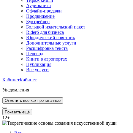
Тираж книги
Аудиокнига
Офлайн-продажи
Продвижение
Буктрейлер
Большой издательский пакет
Rideró для бизнеса
Юридический советник
Дополнительные услуги
Расшифровка текста
Перевод
Книги в аэропортах
Публикация
Все услуги
Кабинет
Кабинет
Уведомления
Отметить все как прочитанные
Показать ещё
12
+