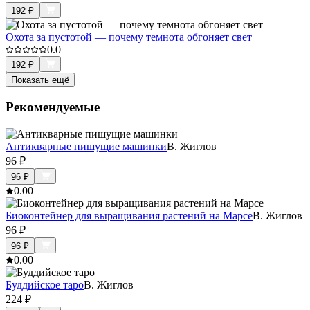
192
₽
Охота за пустотой — почему темнота обгоняет свет
0.0
192
₽
Показать ещё
Рекомендуемые
Антикварные пишущие машинки
В. Жиглов
96
₽
96
₽
0.0
0
Биоконтейнер для выращивания растений на Марсе
В. Жиглов
96
₽
96
₽
0.0
0
Буддийское таро
В. Жиглов
224
₽