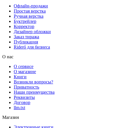
Офлайн-продажи
Простая верстка
Ручная верстка
Буктрейлер
Корректор
Дизайнер обложки
Заказ тиража
Публикация
Rideró для бизнеса
О нас
О сервисе
О магазине
Книги
Возникли вопросы?
Приватность
Наши преимущества
Реквизиты
Договор
llm.txt
Магазин
Электронные книги