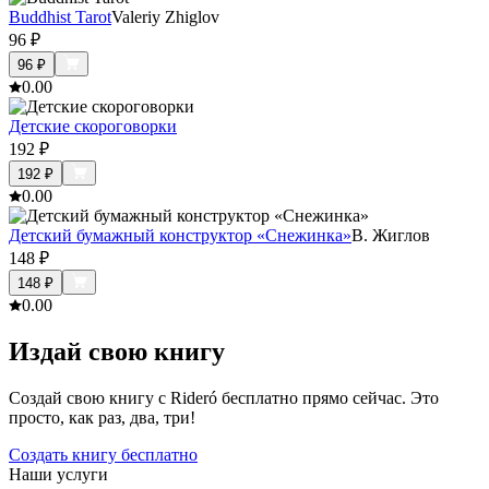
Buddhist Tarot
Valeriy Zhiglov
96
₽
96
₽
0.0
0
Детские скороговорки
192
₽
192
₽
0.0
0
Детский бумажный конструктор «Снежинка»
В. Жиглов
148
₽
148
₽
0.0
0
Издай свою книгу
Создай свою книгу с Rideró бесплатно прямо сейчас. Это
просто, как раз, два, три!
Создать книгу бесплатно
Наши услуги