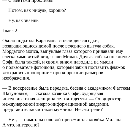
— С ментами проблемы?
— Потом, как-нибудь, хорошо?
— Ну, как знаешь.
Глава 2
Около подъезда Варламова стояли две соседки,
возвращающиеся домой после вечернего выгула собак.
Мордатого мопса, выпуклые глаза которого придавали ему
слегка хамовитый вид, звали Милан. Другая собака по кличке
Софи была таксой, и своим видом наводила на мысли
о пользователе фотошопа, который забыл поставить флажок
«сохранить пропорции» при коррекции размеров
изображения.
— В воскресенье была передача, беседа с академиком Фаттеем
Шатуновым, — сказала хозяйка Софи, худощавая
интеллигентная женщина лет пятидесяти. — Он директор
международной энерго-информационной академии,
представительный такой мужчина. Не смотрели?
— Нет, — помотала головой приземистая хозяйка Милана. —
А что, интересно?