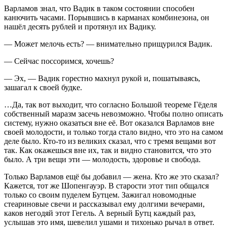
Варламов знал, что Вадик в таком состоянии способен
канючить часами. Порывшись в карманах комбинезона, он
нашёл десять рублей и протянул их Вадику.
— Может мелочь есть? — внимательно прищурился Вадик.
— Сейчас поссоримся, хочешь?
— Эх, — Вадик горестно махнул рукой и, пошатываясь,
зашагал к своей будке.
…Да, так вот выходит, что согласно Большой теореме Гёделя
собственный маразм засечь невозможно. Чтобы полно описать
систему, нужно оказаться вне её. Вот оказался Варламов вне
своей молодости, и только тогда стало видно, что это на самом
деле было. Кто-то из великих сказал, что с тремя вещами вот
так. Как окажешься вне их, так и видно становится, что это
было. А три вещи эти — молодость, здоровье и свобода.
Только Варламов ещё бы добавил — жена. Кто же это сказал?
Кажется, тот же Шопенгауэр. В старости этот тип общался
только со своим пуделем Бутцем. Зажигал новомодные
стеариновые свечи и рассказывал ему долгими вечерами,
каков негодяй этот Гегель. А верный Бутц каждый раз,
услышав это имя, шевелил ушами и тихонько рычал в ответ.