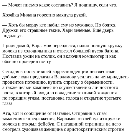
— Может письмо какое составить? Я подпишу, если что.
Хозяйка Милана горестно махнула рукой.
— Хоть бы морду кто набил ему из мужиков. Но боятся.
Дружки его страшные такие. Хари зелёные. Ещё дверь
подожгут.
Придя домой, Варламов переоделся, налил полную кружку
молока из холодильника и отрезал большой кусок батона.
Поставив ужин на столик, он включил компьютер и как
обычно проверил почту.
Сегодня в поступившей корреспонденции неизвестные
добрые люди предлагали Варламову усилить на четырнадцать
процентов потенцию, купить справку о беременности,
а также целый комплекс по осуществлению личностного
роста, в который входило овладение техникой хождения
по горящим углям, постановка голоса и открытие третьего
глаза.
Ага, вот и сообщение от Натальи. Отправив в спам
заманчивые предложения, Варламов отхлебнул из кружки
молока и открыл фейсбук. С наташиной страницы на него
смотрела худощавая женщина с аристократическим строгим