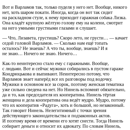
Вот и Варламов так, только пуделя у него нет. Вообще, никого
нет, хоть шаром покати. Иногда, когда он вот так сидит
на раскладном стуле, к нему приходит гаражная собака Лизка.
Она кладёт крупную жёлтую голову ему на колени, смотрит
на него умными грустными глазами и слушает.
— Что, Лизавета, грустишь? Скоро лето, не грусти… — качает
седой головой Варламов. — Сколько нам ещё топать
осталось? Не знаешь? А что ты, вообще, знаешь? И я
не знаю… Ничего не знаю. Ничего…
Как-то неинтересно стало ему с гаражными. Вообще,
с людьми. Вот и сейчас мужики собирались в пустом гараже
Кондрюцькова и выпивают. Неинтересно потому, что
Варламов знает наперёд все их разговоры под водочку.
Мужики в основном все за сорок, поэтому женская тематика
уже сильно сведена на нет. Но Нинель вспомнят обязательно,
да и то, как председателя их кооператива. Нинель тёртая
женщина и дела кооператива она ведёт мудро. Мудро, потому
что их кооператив «Радуга», хоть и большой, но незаконный.
Так говорит Нинель. Нелегитимный с точки зрения
действующего законодательства и подзаконных актов.
И поэтому время от времени его хотят снести. Тогда Нинель
собирает деньги и относит их адвокату. По словам Нинель,