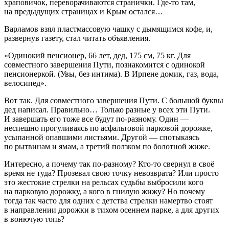
храповичок, переворачиваются странички. Где-то там,
на предыдущих страницах и Крым остался…
Варламов взял пластмассовую чашку с дымящимся кофе, и,
развернув газету, стал читать объявления.
«Одинокий пенсионер, 66 лет, дед, 175 см, 75 кг. Для
совместного завершения Пути, познакомится с одинокой
пенсионеркой. (Увы, без интима). В Ирпене домик, газ, вода,
велосипед».
Вот так. Для совместного завершения Пути. С большой буквы
дед написал. Правильно… Только разные у всех эти Пути.
И завершать его тоже все будут по-разному. Один —
неспешно прогуливаясь по асфальтовой парковой дорожке,
усыпанной опавшими листьями. Другой — спотыкаясь
по рытвинам и ямам, а третий ползком по болотной жиже.
Интересно, а почему так по-разному? Кто-то свернул в своё
время не туда? Прозевал свою точку невозврата? Или просто
это жестокие стрелки на рельсах судьбы выбросили кого
на парковую дорожку, а кого в гнилую жижу? Но почему
тогда так часто для одних с детства стрелки намертво стоят
в направлении дорожки в тихом осеннем парке, а для других
в вонючую топь?