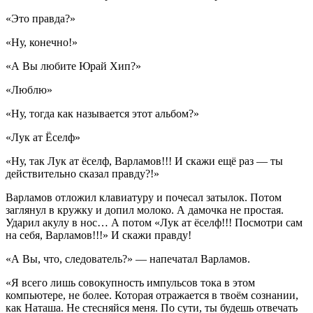
«Это правда?»
«Ну, конечно!»
«А Вы любите Юрай Хип?»
«Люблю»
«Ну, тогда как называется этот альбом?»
«Лук ат Ёселф»
«Ну, так Лук ат ёселф, Варламов!!! И скажи ещё раз — ты
действительно сказал правду?!»
Варламов отложил клавиатуру и почесал затылок. Потом
заглянул в кружку и допил молоко. А дамочка не простая.
Ударил акулу в нос… А потом «Лук ат ёселф!!! Посмотри сам
на себя, Варламов!!!» И скажи правду!
«А Вы, что, следователь?»
— напечатал Варламов.
«
Я всего лишь совокупность импульсов тока в этом
компьютере, не более. Которая отражается в твоём сознании,
как Наташа. Не стесняйся меня. По сути, ты будешь отвечать