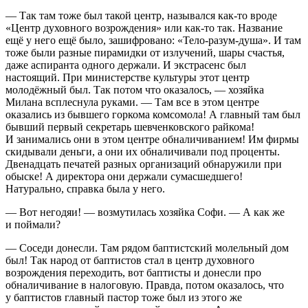
— Так там тоже был такой центр, назывался как-то вроде
«Центр духовного возрождения» или как-то так. Название
ещё у него ещё было, зашифровано: «Тело-разум-душа». И там
тоже были разные пирамидки от излучений, шары счастья,
даже аспиранта одного держали. И экстрасенс был
настоящий. При министерстве культуры этот центр
молодёжный был. Так потом что оказалось, — хозяйка
Милана всплеснула руками. — Там все в этом центре
оказались из бывшего горкома комсомола! А главный там был
бывший первый секретарь шевченковского райкома!
И занимались они в этом центре обналичиванием! Им фирмы
скидывали деньги, а они их обналичивали под проценты.
Двенадцать печатей разных организаций обнаружили при
обыске! А директора они держали сумасшедшего!
Натурально, справка была у него.
— Вот негодяи! — возмутилась хозяйка Софи. — А как же
и поймали?
— Соседи донесли. Там рядом баптистский молельный дом
был! Так народ от баптистов стал в центр духовного
возрождения переходить, вот баптисты и донесли про
обналичивание в налоговую. Правда, потом оказалось, что
у баптистов главный пастор тоже был из этого же