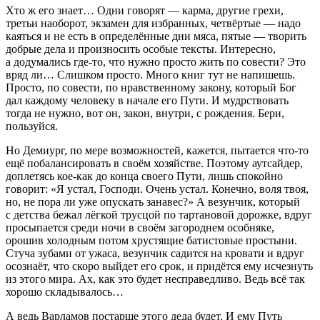
Хто ж его знает… Одни говорят — карма, другие грехи,
третьи наоборот, экзамен для избранных, четвёртые — надо
каяться и не есть в определённые дни мяса, пятые — творить
добрые дела и произносить особые тексты. Интересно,
а додумались где-то, что нужно просто жить по совести? Это
вряд ли… Слишком просто. Много книг тут не напишешь.
Просто, по совести, по нравственному закону, который Бог
дал каждому человеку в начале его Пути. И мудрствовать
тогда не нужно, вот он, закон, внутри, с рождения. Бери,
пользуйся.
Но Демиург, по мере возможностей, кажется, пытается что-то
ещё побалансировать в своём хозяйстве. Поэтому аутсайдер,
доплетясь кое-как до конца своего Пути, лишь спокойно
говорит: «Я устал, Господи. Очень устал. Конечно, воля твоя,
но, не пора ли уже опускать занавес?» А везунчик, который
с детства бежал лёгкой трусцой по тартановой дорожке, вдруг
просыпается среди ночи в своём загороднем особняке,
орошив холодным потом хрустящие батистовые простыни.
Стуча зубами от ужаса, везунчик садится на кровати и вдруг
осознаёт, что скоро выйдет его срок, и придётся ему исчезнуть
из этого мира. Ах, как это будет несправедливо. Ведь всё так
хорошо складывалось…
А ведь Варламов постарше этого деда будет. И ему Путь