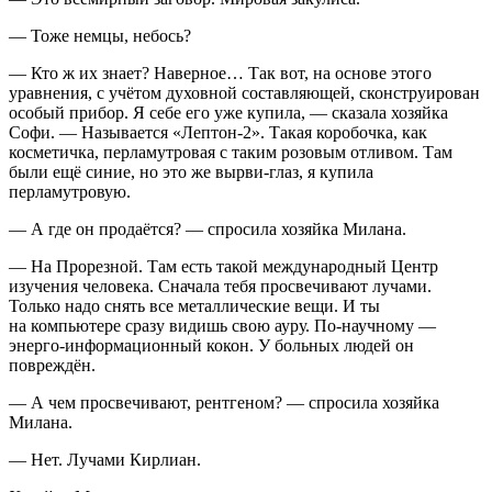
— Тоже немцы, небось?
— Кто ж их знает? Наверное… Так вот, на основе этого
уравнения, с учётом духовной составляющей, сконструирован
особый прибор. Я себе его уже купила, — сказала хозяйка
Софи. — Называется «Лептон-2». Такая коробочка, как
косметичка, перламутровая с таким розовым отливом. Там
были ещё синие, но это же вырви-глаз, я купила
перламутровую.
— А где он продаётся? — спросила хозяйка Милана.
— На Прорезной. Там есть такой международный Центр
изучения человека. Сначала тебя просвечивают лучами.
Только надо снять все металлические вещи. И ты
на компьютере сразу видишь свою ауру. По-научному —
энерго-информационный кокон. У больных людей он
повреждён.
— А чем просвечивают, рентгеном? — спросила хозяйка
Милана.
— Нет. Лучами Кирлиан.