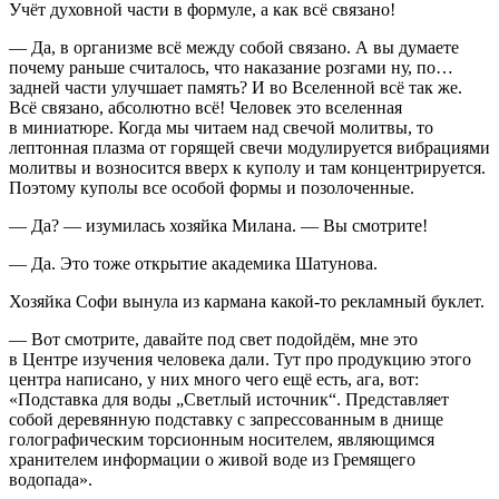
Учёт духовной части в формуле, а как всё связано!
— Да, в организме всё между собой связано. А вы думаете
почему раньше считалось, что наказание розгами ну, по…
задней части улучшает память? И во Вселенной всё так же.
Всё связано, абсолютно всё! Человек это вселенная
в миниатюре. Когда мы читаем над свечой молитвы, то
лептонная плазма от горящей свечи модулируется вибрациями
молитвы и возносится вверх к куполу и там концентрируется.
Поэтому куполы все особой формы и позолоченные.
— Да? — изумилась хозяйка Милана. — Вы смотрите!
— Да. Это тоже открытие академика Шатунова.
Хозяйка Софи вынула из кармана какой-то рекламный буклет.
— Вот смотрите, давайте под свет подойдём, мне это
в Центре изучения человека дали. Тут про продукцию этого
центра написано, у них много чего ещё есть, ага, вот:
«Подставка для воды „Светлый источник“. Представляет
собой деревянную подставку с запрессованным в днище
голографическим торсионным носителем, являющимся
хранителем информации о живой воде из Гремящего
водопада».