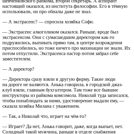
шевченковского райкома, второй секретарь. А аспирант
настоящий оказался, из института философии. Его в тёмную
использовали, он про обналы даже не знал.
— А экстрасенс? — спросила хозяйка Софи.
— Экстрасенс алкоголиком оказался. Раньше, вроде был
экстрасенсом. Они с сумасшедшим директором как-то
подружились, выпивать прямо там, в центре возрождения
приспособились, но тоже ничего про махинации не знали. Их
потом отпустили. Экстрасенса пастор потом забрал себе
заместителем.
— А директор?
— Директора сразу взяли в другую фирму. Такие люди
на дороге не валяются. Анька говорила, в городской джаз-
клуб взяли, главным бухгалтером. Там тоже все бывшие
инструкторы из райкома комсомола. Николай туда записался,
чтобы понаблюдать за ними, удостоверение выдали ему, —
сказала хозяйка Милана с уважением.
— Так, а Николай что, играет на чём-то?
— Играет? Да нет, Анька говорит, даже, когда выпьет, нет.
Солидный такой мужчина, раньше в отделе снабжения