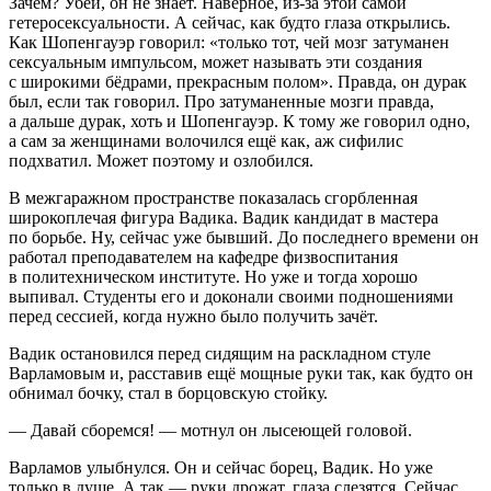
Зачем? Убей, он не знает. Наверное, из-за этой самой
гетеросексуальности. А сейчас, как будто глаза открылись.
Как Шопенгауэр говорил: «только тот, чей мозг затуманен
сексуальным импульсом, может называть эти создания
с широкими бёдрами, прекрасным полом». Правда, он дурак
был, если так говорил. Про затуманенные мозги правда,
а дальше дурак, хоть и Шопенгауэр. К тому же говорил одно,
а сам за женщинами волочился ещё как, аж сифилис
подхватил. Может поэтому и озлобился.
В межгаражном пространстве показалась сгорбленная
широкоплечая фигура Вадика. Вадик кандидат в мастера
по борьбе. Ну, сейчас уже бывший. До последнего времени он
работал преподавателем на кафедре физвоспитания
в политехническом институте. Но уже и тогда хорошо
выпивал. Студенты его и доконали своими подношениями
перед сессией, когда нужно было получить зачёт.
Вадик остановился перед сидящим на раскладном стуле
Варламовым и, расставив ещё мощные руки так, как будто он
обнимал бочку, стал в борцовскую стойку.
— Давай сборемся! — мотнул он лысеющей головой.
Варламов улыбнулся. Он и сейчас борец, Вадик. Но уже
только в душе. А так — руки дрожат, глаза слезятся. Сейчас