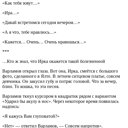
«Как тебя зовут…»
«Ира…»
«Давай встретимся сегодня вечером…»
«А я что, тебе нравлюсь…»
«Кажется… Очень… Очень нравишься…»
***
…Кто ж знал, что Ирка окажется такой болезненной
Варламов открыл глаза. Вот она, Ирка, смеётся с большого
фото, сделанного в Ялте. В летнем ситцевом платье, совсем
девчонка. Он закусил губу и потряс головой. Что за вечер,
блин. То кошка, то эта песня.
Варламов ткнул курсором в квадратик рядом с вариантом
«Ударил бы акулу в нос». Через некоторое время появилась
надпись:
«
Я кажусь Вам глуповатой?»
«Нет»
— ответил Варламов, —
Совсем напротив».