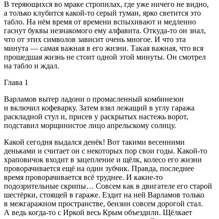
В теряющихся во мраке стропилах, где уже ничего не видно,
а только клубится какой-то серый туман, ярко светится это
табло. На нём время от времени вспыхивают и медленно
гаснут буквы незнакомого ему алфавита. Откуда-то он знал,
что от этих символов зависит очень многое. И что эта
минута — самая важная в его жизни. Такая важная, что вся
прошедшая жизнь не стоит одной этой минуты. Он смотрел
на табло и ждал.
Глава 1
Варламов вытер ладони о промасленный комбинезон
и включил кофеварку. Затем взял лежащий в углу гаража
раскладной стул и, присев у раскрытых настежь ворот,
подставил морщинистое лицо апрельскому солнцу.
Какой сегодня выдался денёк! Вот такими весенними
деньками и считает он с некоторых пор свои годы. Какой-то
храповичок входит в зацепление и щёлк, колесо его жизни
проворачивается ещё на один зубчик. Правда, последнее
время проворачивается всё труднее. И какие-то
подозрительные скрипы… Совсем как в двигателе его старой
шестёрки, стоящей в гараже. Ездит на ней Варламов только
в межгаражном пространстве, бензин совсем дорогой стал.
А ведь когда-то с Иркой весь Крым объездили. Щёлкает