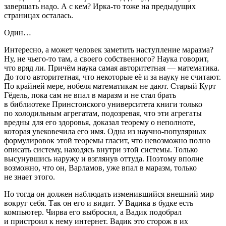
завершать надо. А с кем? Ирка-то тоже на предыдущих
страницах осталась.
Один…
Интересно, а может человек заметить наступление маразма?
Ну, не чьего-то там, а своего собственного? Наука говорит,
что вряд ли. Причём наука самая авторитетная — математика.
До того авторитетная, что некоторые её и за науку не считают.
По крайней мере, нобеля математикам не дают. Старый Курт
Гёдель, пока сам не впал в маразм и не стал брать
в библиотеке Принстонского университета книги только
по холодильным агрегатам, подозревая, что эти агрегаты
вредны для его здоровья, доказал теорему о неполноте,
которая увековечила его имя. Одна из научно-популярных
формулировок этой теоремы гласит, что невозможно полно
описать систему, находясь внутри этой системы. Только
высунувшись наружу и взглянув оттуда. Поэтому вполне
возможно, что он, Варламов, уже впал в маразм, только
не знает этого.
Но тогда он должен наблюдать изменившийся внешний мир
вокруг себя. Так он его и видит. У Вадика в будке есть
компьютер. Чирва его выбросил, а Вадик подобрал
и пристроил к нему интернет. Вадик это сторож в их