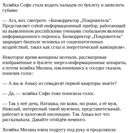
Хозяйка Софи стала водить пальцем по буклету и шевелить
губами:
— Ага, вот, смотрите. «Биокорректор „Покровитель“.
Представляет собой информационный прибор, работающий
на выявленном российскими учеными глобальном явлении
информационного переноса. Биокорректор „Покровитель“
защищает биополе человека от социопатогенных
воздействий, таких как сглаз и энергетический вампиризм».
Некоторое время женщины молчали, рассматривая
изображённые в буклете энерго-информационные аппараты,
а потом хозяйка Милана, наклонившись к соседке сказала,
понизив голос:
— А вы ж Аньку из семьдесят первой квартиры знаете?
— Да, — хозяйка Софи тоже понизила голос.
— Так у неё дочь, Наташка, ни кожи, ни рожи, а её муж,
Николай, интересный такой мужчина, представительный,
работает в налоговой инспекции. Так Анька вот что
рассказывала. Давайте отойдём немного.
Хозяйка Милана взяла подругу под руку и продолжила: