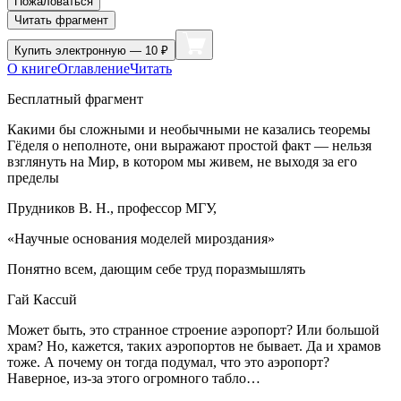
Пожаловаться
Читать фрагмент
Купить
электронную — 10 ₽
О книге
Оглавление
Читать
Бесплатный фрагмент
Какими бы сложными и необычными не казались теоремы
Гёделя о неполноте, они выражают простой факт — нельзя
взглянуть на Мир, в котором мы живем, не выходя за его
пределы
Прудников В. Н., профессор МГУ,
«Научные основания моделей мироздания»
Понятно всем, дающим себе труд поразмышлять
Гай Кaccuй
Может быть, это странное строение аэропорт? Или большой
храм? Но, кажется, таких аэропортов не бывает. Да и храмов
тоже. А почему он тогда подумал, что это аэропорт?
Наверное, из-за этого огромного табло…