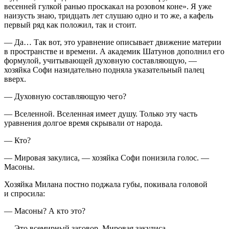
весенней гулкой ранью проскакал на розовом коне». Я уже
наизусть знаю, тридцать лет слушаю одно и то же, а кафель
первый ряд как положил, так и стоит.
— Да… Так вот, это уравнение описывает движение материи
в пространстве и времени. А академик Шатунов дополнил его
формулой, учитывающей духовную составляющую, —
хозяйка Софи назидательно подняла указательный палец
вверх.
— Духовную составляющую чего?
— Вселенной. Вселенная имеет душу. Только эту часть
уравнения долгое время скрывали от народа.
— Кто?
— Мировая закулиса, — хозяйка Софи понизила голос. —
Масоны.
Хозяйка Милана постно поджала губы, покивала головой
и спросила:
— Масоны? А кто это?
— Это всемирный заговор. Мировая закулиса.