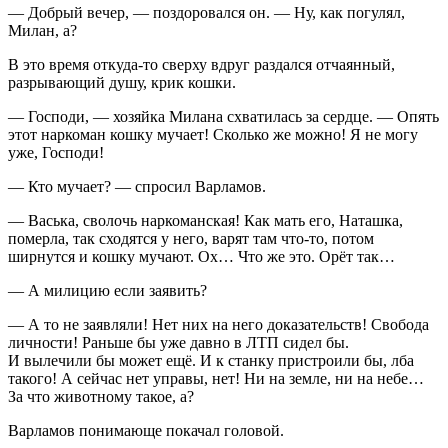
— Добрый вечер, — поздоровался он. — Ну, как погулял,
Милан, а?
В это время откуда-то сверху вдруг раздался отчаянный,
разрывающий душу, крик кошки.
— Господи, — хозяйка Милана схватилась за сердце. — Опять
этот наркоман кошку мучает! Сколько же можно! Я не могу
уже, Господи!
— Кто мучает? — спросил Варламов.
— Васька, сволочь наркоманская! Как мать его, Наташка,
померла, так сходятся у него, варят там что-то, потом
ширнутся и кошку мучают. Ох… Что же это. Орёт так…
— А милицию если заявить?
— А то не заявляли! Нет них на него доказательств! Свобода
личности! Раньше бы уже давно в ЛТП сидел бы.
И вылечили бы может ещё. И к станку пристроили бы, лба
такого! А сейчас нет управы, нет! Ни на земле, ни на небе…
За что животному такое, а?
Варламов понимающе покачал головой.