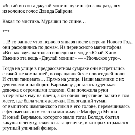
«Зер ай воз он а джулай монинг лукинг фо лав» раздался
из колонок голос Дэвида Байрона.
Какая-то мистика. Мурашки по спине…
***
…В то раннее утро первого января после встречи Нового Года
они расходились по домам. Из переносного магнитофона
«Весна» звучала только вошедшая в моду «Юрай Хип».
Именно эта вещь «Джулай монинг» — «Июльское утро».
Тогда на улице в предрассветном сумраке они встретились
с такой же компанией, возвращавшейся с новогодней ночи.
И стали танцевать… Прямо на улице. Наши мальчики с их
девочками и наоборот. Варламову досталась худенькая
девочка с огромными глазами. Она положила руки
в перчатках ему на плечи, а он обнял шерстяное пальто в том
месте, где была талия девочки. Новогодний туман
от выпитого шампанского плыл в его голове, перемешиваясь
с феноменальным соло на мини-муге Манфреда Мэнна.
И юный Варламов, которого звали тогда Володя, болтал
какую-то чепуху, глядя в глаза девочки, в которых отражался
ртутный уличный фонарь.