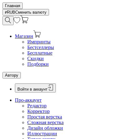
Главная
RUB
Сменить валюту
Магазин
Импринты
Бестселлеры
Бесплатные
Скидки
Подборки
Автору
Войти в аккаунт
Про-аккаунт
Редактор
Корректор
Простая верстка
Сложная верстка
Дизайн обложки
Иллюстрации