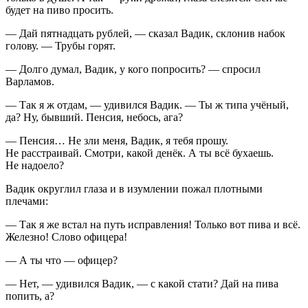
будет на пиво просить.
— Дай пятнадцать рублей, — сказал Вадик, склонив набок
голову. — Трубы горят.
— Долго думал, Вадик, у кого попросить? — спросил
Варламов.
— Так я ж отдам, — удивился Вадик. — Ты ж типа учёный,
да? Ну, бывший. Пенсия, небось, ага?
— Пенсия… Не зли меня, Вадик, я тебя прошу.
Не расстраивай. Смотри, какой денёк. А ты всё бухаешь.
Не надоело?
Вадик округлил глаза и в изумлении пожал плотными
плечами:
— Так я же встал на путь исправления! Только вот пива и всё.
Железно! Слово офицера!
— А ты что — офицер?
— Нет, — удивился Вадик, — с какой стати? Дай на пива
попить, а?