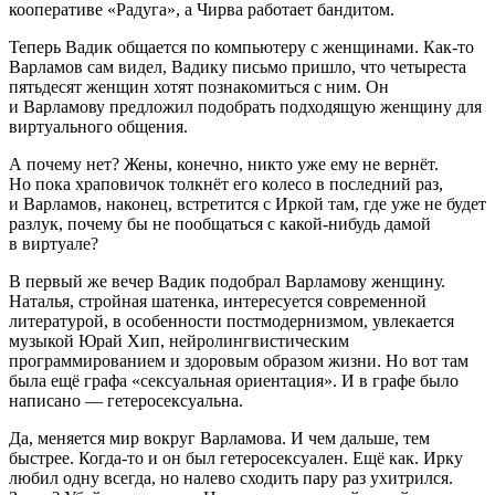
кооперативе «Радуга», а Чирва работает бандитом.
Теперь Вадик общается по компьютеру с женщинами. Как-то
Варламов сам видел, Вадику письмо пришло, что четыреста
пятьдесят женщин хотят познакомиться с ним. Он
и Варламову предложил подобрать подходящую женщину для
виртуального общения.
А почему нет? Жены, конечно, никто уже ему не вернёт.
Но пока храповичок толкнёт его колесо в последний раз,
и Варламов, наконец, встретится с Иркой там, где уже не будет
разлук, почему бы не пообщаться с какой-нибудь дамой
в виртуале?
В первый же вечер Вадик подобрал Варламову женщину.
Наталья, стройная шатенка, интересуется современной
литературой, в особенности постмодернизмом, увлекается
музыкой Юрай Хип, нейролингвистическим
программированием и здоровым образом жизни. Но вот там
была ещё графа «сексуальная ориентация». И в графе было
написано — гетеросексуальна.
Да, меняется мир вокруг Варламова. И чем дальше, тем
быстрее. Когда-то и он был гетеросексуален. Ещё как. Ирку
любил одну всегда, но налево сходить пару раз ухитрился.