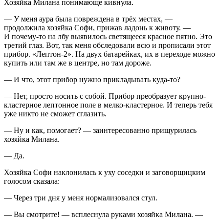
Хозяйка Милана понимающе кивнула.
— У меня аура была повреждена в трёх местах, —
продолжила хозяйка Софи, прижав ладонь к животу. —
И почему-то на лбу выявилось светящееся красное пятно. Это
третий глаз. Вот, так меня обследовали всю и прописали этот
прибор. «Лептон-2». На двух батарейках, их в переходе можно
купить или там же в центре, но там дороже.
— И что, этот прибор нужно прикладывать куда-то?
— Нет, просто носить с собой. Прибор преобразует крупно-
кластерное лептонное поле в мелко-кластерное. И теперь тебя
уже никто не сможет сглазить.
— Ну и как, помогает? — заинтересованно прищурилась
хозяйка Милана.
— Да.
Хозяйка Софи наклонилась к уху соседки и заговорщицким
голосом сказала:
— Через три дня у меня нормализовался стул.
— Вы смотрите! — всплеснула руками хозяйка Милана. —