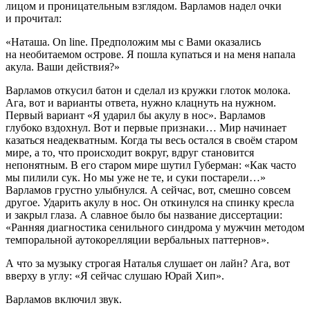
лицом и проницательным взглядом. Варламов надел очки
и прочитал:
«Наташа. On line. Предположим мы с Вами оказались
на необитаемом острове. Я пошла купаться и на меня напала
акула. Ваши действия?»
Варламов откусил батон и сделал из кружки глоток молока.
Ага, вот и варианты ответа, нужно клацнуть на нужном.
Первый вариант «Я ударил бы акулу в нос». Варламов
глубоко вздохнул. Вот и первые признаки… Мир начинает
казаться неадекватным. Когда ты весь остался в своём старом
мире, а то, что происходит вокруг, вдруг становится
непонятным. В его старом мире шутил Губерман: «Как часто
мы пилили сук. Но мы уже не те, и суки постарели…»
Варламов грустно улыбнулся. А сейчас, вот, смешно совсем
другое. Ударить акулу в нос. Он откинулся на спинку кресла
и закрыл глаза. А славное было бы название диссертации:
«Ранняя диагностика сенильного синдрома у мужчин методом
темпоральной аутокорелляции вербальных паттернов».
А что за музыку строгая Наталья слушает он лайн? Ага, вот
вверху в углу: «Я сейчас слушаю Юрай Хип».
Варламов включил звук.