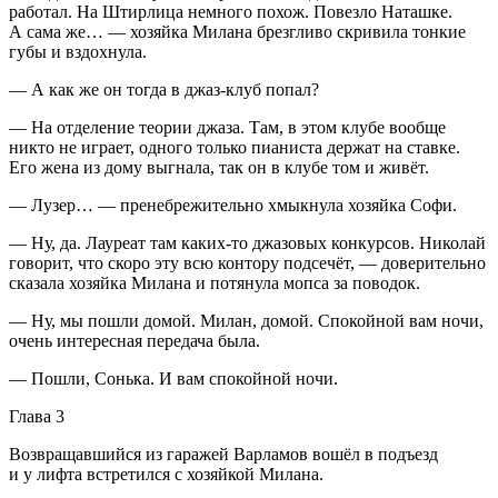
работал. На Штирлица немного похож. Повезло Наташке.
А сама же… — хозяйка Милана брезгливо скривила тонкие
губы и вздохнула.
— А как же он тогда в джаз-клуб попал?
— На отделение теории джаза. Там, в этом клубе вообще
никто не играет, одного только пианиста держат на ставке.
Его жена из дому выгнала, так он в клубе том и живёт.
— Лузер… — пренебрежительно хмыкнула хозяйка Софи.
— Ну, да. Лауреат там каких-то джазовых конкурсов. Николай
говорит, что скоро эту всю контору подсечёт, — доверительно
сказала хозяйка Милана и потянула мопса за поводок.
— Ну, мы пошли домой. Милан, домой. Спокойной вам ночи,
очень интересная передача была.
— Пошли, Сонька. И вам спокойной ночи.
Глава 3
Возвращавшийся из гаражей Варламов вошёл в подъезд
и у лифта встретился с хозяйкой Милана.