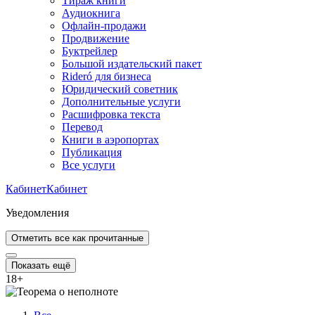
Тираж книги
Аудиокнига
Офлайн-продажи
Продвижение
Буктрейлер
Большой издательский пакет
Rideró для бизнеса
Юридический советник
Дополнительные услуги
Расшифровка текста
Перевод
Книги в аэропортах
Публикация
Все услуги
Кабинет
Кабинет
Уведомления
Отметить все как прочитанные
Показать ещё
18
+