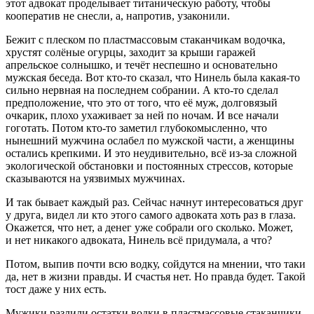
этот адвокат проделывает титаническую работу, чтобы
кооператив не снесли, а, напротив, узаконили.
Бежит с плеском по пластмассовым стаканчикам водочка,
хрустят солёные огурцы, заходит за крыши гаражей
апрельское солнышко, и течёт неспешно и основательно
мужская беседа. Вот кто-то сказал, что Нинель была какая-то
сильно нервная на последнем собрании. А кто-то сделал
предположение, что это от того, что её муж, долговязый
очкарик, плохо ухаживает за ней по ночам. И все начали
гоготать. Потом кто-то заметил глубокомысленно, что
нынешний мужчина ослабел по мужской части, а женщины
остались крепкими. И это неудивительно, всё из-за сложной
экологической обстановки и постоянных стрессов, которые
сказываются на уязвимых мужчинах.
И так бывает каждый раз. Сейчас начнут интересоваться друг
у друга, видел ли кто этого самого адвоката хоть раз в глаза.
Окажется, что нет, а денег уже собрали ого сколько. Может,
и нет никакого адвоката, Нинель всё придумала, а что?
Потом, выпив почти всю водку, сойдутся на мнении, что таки
да, нет в жизни правды. И счастья нет. Но правда будет. Такой
тост даже у них есть.
Мужики разлили остатки водки в пластмассовые стаканчики