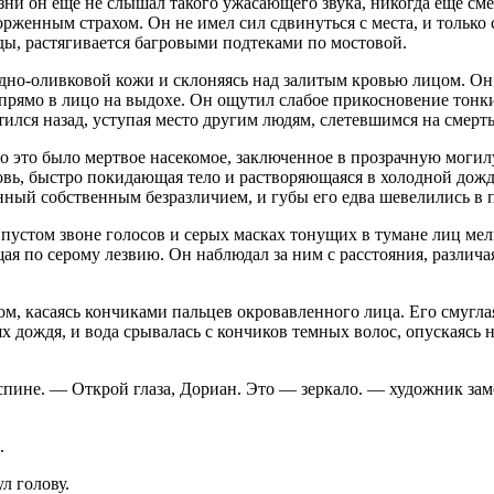
зни он еще не слышал такого ужасающего звука, никогда еще см
орженным страхом. Он не имел сил сдвинуться с места, и только 
оды, растягивается багровыми подтеками по мостовой.
ледно-оливковой кожи и склоняясь над залитым кровью лицом. Он
у прямо в лицо на выдохе. Он ощутил слабое прикосновение тонк
тился назад, уступая место другим людям, слетевшимся на смерт
вно это было мертвое насекомое, заключенное в прозрачную мог
овь, быстро покидающая тело и растворяющаяся в холодной дожд
енный собственным безразличием, и губы его едва шевелились в п
ем пустом звоне голосов и серых масках тонущих в тумане лиц м
щая по серому
лезв
ию. Он наблюдал за ним с расстояния, различ
, касаясь кончиками пальцев окровавленного лица. Его смуглая 
ях дождя, и вода срывалась с кончиков темных волос, опускаясь
спине. — Открой глаза, Дориан. Это — зеркало. — художник заме
.
л голову.