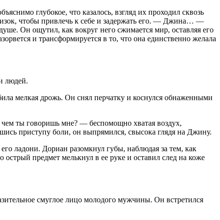
ъяснимо глубокое, что казалось, взгляд их проходил сквозь
близок, чтобы привлечь к себе и задержать его. — Джина… —
 душе. Он ощутил, как вокруг него сжимается мир, оставляя его
азорвется и трансформируется в то, что она единственно желала
и людей.
 била мелкая дрожь. Он снял перчатку и коснулся обнаженными
О чем ты говоришь мне? — беспомощно хватая воздух,
вшись приступу боли, он выпрямился, свысока глядя на Джину.
его ладони. Дориан разомкнул губы, наблюдая за тем, как
о острый предмет мелькнул в ее руке и оставил след на коже
разительное смуглое лицо молодого мужчины. Он встретился