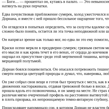
— Боги… — прошептал он, кутаясь в пальто. — Это невыносимо
натянуть на руки перчатки.
Едва почувствовав приближение сумерек, холод ужесточился и,
Дориана, и вместе с ней пришло бессильное ощущение того, чт
Он огляделся в попытках определить, что за силуэты вдалеке с
сложно было понять, остается ли эта точка неподвижной или ш
Он напрягал зрение как только мог, но едва ли это ему помогл
Краски осени меркли в преддверии сумерек; грязным светом мел
его мысли и как кровь течет в его венах, от сердца до кончик
ощущал их присутствие среди этой мертвенной тишины, которая
мерцающей полутьмой.
Дориан боялся пошевелиться. Он опасался потревожить тишин
смерти некогда цветущей природы и думал, что, наверняка, люба
Он уже собрал свои вещи и готов был тронуться с места, как в
движениях настораживала, отдавая тревожной болью в
виски
.
прошла вдоль его позвоночника, и он замер на месте. Не страх 
различая мягко очерченный профиль на расстоянии вытянутой р
в плоть призрака, их непроницаемую темно-янтарную глубину, 
Происходящее напоминало сон, в котором Дориан не властен бы