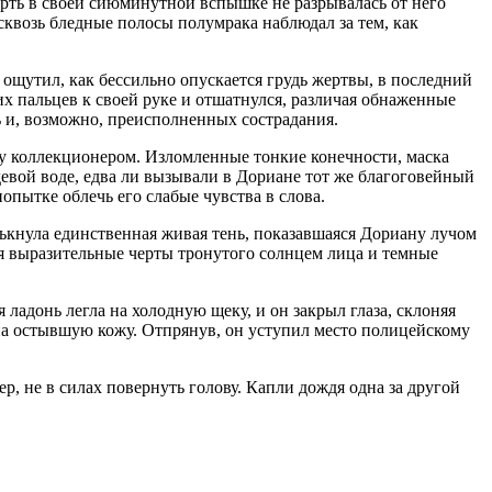
ерть в своей сиюминутной вспышке не разрывалась от него
сквозь бледные полосы полумрака наблюдал за тем, как
 ощутил, как бессильно опускается грудь жертвы, в последний
их пальцев к своей руке и отшатнулся, различая обнаженные
ь и, возможно, преисполненных сострадания.
илу коллекционером. Изломленные тонкие конечности, маска
евой воде, едва ли вызывали в Дориане тот же благоговейный
опытке облечь его слабые чувства в слова.
елькнула единственная живая тень, показавшаяся Дориану лучом
ая выразительные черты тронутого солнцем лица и темные
ладонь легла на холодную щеку, и он закрыл глаза, склоняя
 на остывшую кожу. Отпрянув, он уступил место полицейскому
р, не в силах повернуть голову. Капли дождя одна за другой