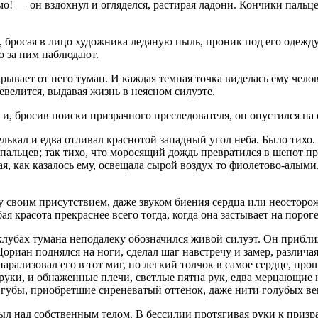
! — он вздохнул и огляделся, растирая ладони. Кончики пальце
 бросая в лицо художника ледяную пыль, проник под его одежду,
о за ним наблюдают.
крывает от него туман. И каждая темная точка виделась ему чел
евелится, выдавая жизнь в неясном силуэте.
о, и, бросив поиски призрачного преследователя, он опустился н
ькал и едва отливал краснотой западный угол неба. Было тихо. 
ов пальцев; так тихо, что моросящий дождь превратился в шепот 
, как казалось ему, освещала сырой воздух то фиолетово-алыми
у своим присутствием, даже звуком биения сердца или неостор
я красота прекраснее всего тогда, когда она застывает на пороге
 клубах тумана неподалеку обозначился живой силуэт. Он прибли
 Дориан поднялся на ноги, сделал шаг навстречу и замер, разли
парализовал его в тот миг, но легкий толчок в самое сердце, пр
уки, и обнаженные плечи, светлые пятна рук, едва мерцающие н
губы, приобретшие сиреневатый оттенок, даже нити голубых вен
л над собственным телом. В бессилии протягивая руки к призра