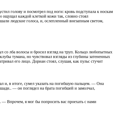
стил голову и посмотрел под ноги: кровь подступала к носкам
он ощущал каждой клеткой кожи так, словно стоял
ушали людские голоса, и, ослепленный внезапным светом,
нул со лба волосы и бросил взгляд на труп. Кольцо любопытных
 клубы тумана, но чувствовал взгляды из глубины затененных
ривал его лицо. Дориан стоял, слушая, как пульс стучит
л и, в итоге, сумел указать на погибшую пальцем. — Она
лошади.. — он поглядел на брата погибшей и замолчал,
 — Впрочем, я мог бы попросить вас проехать с нами