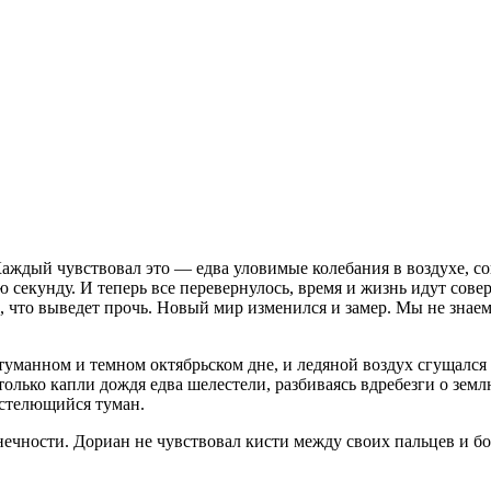
аждый чувствовал это — едва уловимые колебания в воздухе, сов
мую секунду. И теперь все перевернулось, время и жизнь идут со
, что выведет прочь. Новый мир изменился и замер. Мы не знаем
манном и темном октябрьском дне, и ледяной воздух сгущался в 
 только капли дождя едва шелестели, разбиваясь вдребезги о з
 стелющийся туман.
ечности. Дориан не чувствовал кисти между своих пальцев и бол