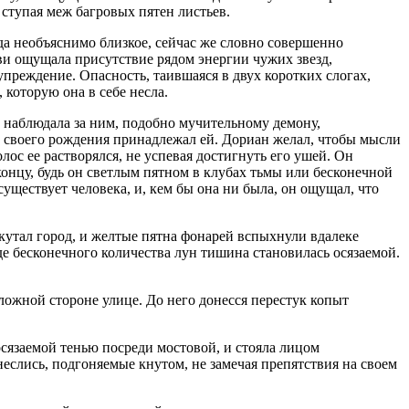
 ступая меж багровых пятен листьев.
гда необъяснимо близкое, сейчас же словно совершенно
ови ощущала присутствие рядом энергии чужих звезд,
дупреждение. Опасность, таившаяся в двух коротких слогах,
 которую она в себе несла.
и наблюдала за ним, подобно мучительному демону,
го своего рождения принадлежал ей. Дориан желал, чтобы мысли
олос ее растворялся, не успевая достигнуть его ушей. Он
к концу, будь он светлым пятном в клубах тьмы или бесконечной
уществует человека, и, кем бы она ни была, он ощущал, что
окутал город, и желтые пятна фонарей вспыхнули вдалеке
 бесконечного количества лун тишина становилась осязаемой.
ложной стороне улице. До него донесся перестук копыт
осязаемой тенью посреди мостовой, и стояла лицом
еслись, подгоняемые кнутом, не замечая препятствия на своем