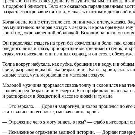
Треск костей показался Дориану оглушительным. Никогда в жи
в подобной близости. Тело его оказалось парализованным вост
разрастается кровавое пятно и, мешаясь с потоком дождевой в
Когда оцепенение отпустило его, он кинулся к телу, касаясь б
раз мучительно набирая воздух в легкие, и кровь брызнула ем
кости под окровавленной оболочкой. Вскочив на ноги, он попя
Он продолжал глядеть на труп без сожаления и боли, так, сло
бледного лица и глаза, приобретшие мертвенный оттенок, и кр
страх, что высекали они из иных сердец, и он стоял, обезоруж
Толпа вокруг набухала, как губка, брошенная в воду, и в общ
света, разрывающим облака безразличия. Капля крови, скользя
живые глаза, чуть мерцающие в матовом воздухе.
Молодой мужчина прорвался сквозь толпу и склонился над телом
голову перед безразличием смерти. Его профиль мерцал в капл
и растворился в бесцветной массе из людей и тумана.
— Это зеркало. — Дориан вздрогнул, и холод прошелся по его 
скатывались по его коже, смывая с лица кровь.
— Отражение чего я могу видеть в нем? — слабо выговорил он
— Искаженное отражение великой истории. — Дориан поверну