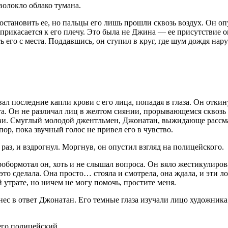
волокло облако тумана.
тановить ее, но пальцы его лишь прошли сквозь воздух. Он опу
о прикасается к его плечу. Это была не Джина — ее присутствие 
 его с места. Поддавшись, он ступил в круг, где шум дождя нар
ал последние капли крови с его лица, попадая в глаза. Он отки
вета. Он не различал лиц в желтом сиянии, прорывающемся сквозь
ови. Смуглый молодой джентльмен, Джонатан, выжидающе рассмат
пор, пока звучный голос не привел его в чувство.
з, и вздрогнул. Моргнув, он опустил взгляд на полицейского.
бормотал он, хоть и не слышал вопроса. Он вяло жестикулирова
а это сделала. Она просто… стояла и смотрела, она ждала, и эти 
утрате, но ничем не могу помочь, простите меня.
с в ответ Джонатан. Его темные глаза изучали лицо художника.
его полицейский.