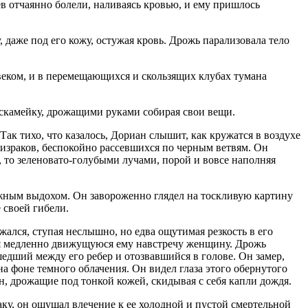
в отчаянно болели, наливаясь кровью, и ему пришлось
 даже под его кожу, остужая кровь. Дрожь парализовала тело
овеком, и в перемещающихся и скользящих клубах тумана
а скамейку, дрожащими руками собирая свои вещи.
Так тихо, что казалось, Дориан слышит, как кружатся в воздухе
призраков, беспокойно рассевшихся по черным ветвям. Он
, то зеленовато-голубыми лучами, порой и вовсе наполняя
ожным выдохом. Он завороженно глядел на тоскливую картину
 своей гибели.
жался, ступая неслышно, но едва ощутимая резкость в его
чая медленно движущуюся ему навстречу женщину. Дрожь
ошедший между его ребер и отозвавшийся в голове. Он замер,
а фоне темного облачения. Он видел глаза этого обернутого
, дрожащие под тонкой кожей, скидывая с себя капли дождя.
ку, он ощущал влечение к ее холодной и пустой смертельной