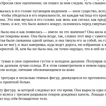
 сбросив свое оцепенение, он пошел за ним следом, чуть слышно
тозвалась в его голове пугающим видением — иное существо, все
 чтобы убедиться в его нереальности, но каждая частица его кр
а. Это имя звучало в его голове, как звон, как сигнал, как пре
твию, и все, что было живого вокруг, склонялось перед смертью,
 была она и как появилась — имело ли это значение? Она жила 
ие покровы кожи. Она была везде, так, словно этот мир с само
стья были скованны одной цепью, и она тянула его за собой, но г
а не мог), и знал наверняка, куда ведет дорога, ею избранная: 
нотой. И, кем бы ни была она, он точно ощущал, что в ней не с
 туман в свое сиреневое густое и холодное дыхание. Полумрак 
 далеким лучам солнца. И в этом симметричном и немом параде
чном холоде, пятнами обозначающимся на коже.
у тротуара и несколько темных фигур, движущихся по противопо
о приятной болью.
 фигуру, за которой следовал все это время. Она выросла едва 
и колеса с треском разрывали покров дождевых капель. Лошади н
ял под себя беззащитное тело.