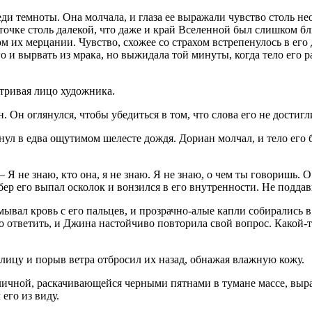
 темноты. Она молчала, и глаза ее выражали чувство столь необ
а точке столь далекой, что даже и край Вселенной был слишком 
ом их мерцании. Чувство, схожее со страхом встрепенулось в его
о и вырвать из мрака, но выжидала той минуты, когда тело его р
атривая лицо художника.
Он оглянулся, чтобы убедиться в том, что слова его не достигл
нул в едва ощутимом шелесте дождя. Дориан молчал, и тело его
Я не знаю, кто она, я не знаю. Я не знаю, о чем ты говоришь. 
бер его выпал осколок и вонзился в его внутренности. Не подда
ывал кровь с его пальцев, и прозрачно-алые капли собирались в 
о ответить, и Джина настойчиво повторила свой вопрос. Какой-т
лицу и порыв ветра отбросил их назад, обнажая влажную кожу.
азличной, раскачивающейся черными пятнами в тумане массе, вы
его из виду.