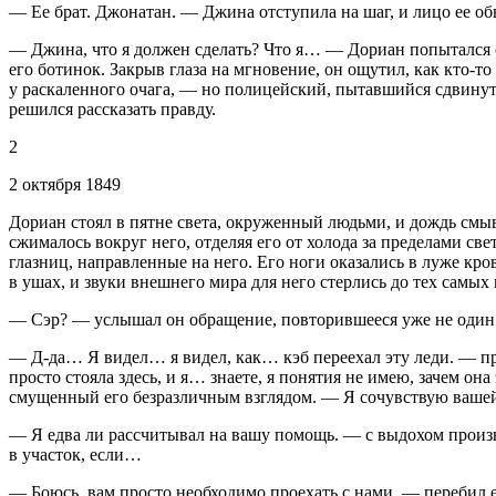
— Ее брат. Джонатан. — Джина отступила на шаг, и лицо ее об
— Джина, что я должен сделать? Что я… — Дориан попытался ос
его ботинок. Закрыв глаза на мгновение, он ощутил, как кто-т
у раскаленного очага, — но полицейский, пытавшийся сдвинуть
решился рассказать правду.
2
2 октября 1849
Дориан стоял в пятне света, окруженный людьми, и дождь смыв
сжималось вокруг него, отделяя его от холода за пределами с
глазниц, направленные на него. Его ноги оказались в луже кр
в ушах, и звуки внешнего мира для него стерлись до тех самых 
— Сэр? — услышал он обращение, повторившееся уже не один ра
— Д-да… Я видел… я видел, как… кэб переехал эту леди. — про
просто стояла здесь, и я… знаете, я понятия не имею, зачем он
смущенный его безразличным взглядом. — Я сочувствую вашей 
— Я едва ли рассчитывал на вашу помощь. — с выдохом произне
в участок, если…
— Боюсь, вам просто необходимо проехать с нами. — перебил 