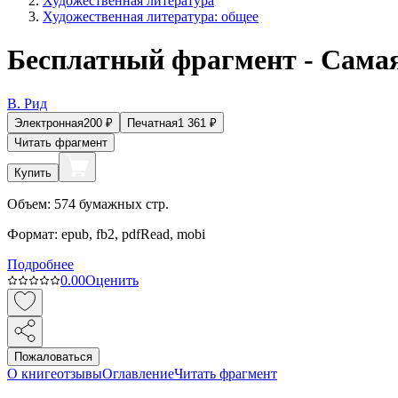
Художественная литература
Художественная литература: общее
Бесплатный фрагмент - Самая
В. Рид
Электронная
200
₽
Печатная
1 361
₽
Читать фрагмент
Купить
Объем:
574
бумажных стр.
Формат:
epub, fb2, pdfRead, mobi
Подробнее
0.0
0
Оценить
Пожаловаться
О книге
отзывы
Оглавление
Читать фрагмент