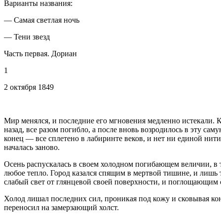
Варианты названия:
— Самая светлая ночь
— Тени звезд
Часть первая. Дориан
1
2 октября 1849
Мир менялся, и последние его мгновения медленно истекали. К
назад, все разом погибло, а после вновь возродилось в эту са
конец — все сплетено в лабиринте веков, и нет ни единой нити
началась заново.
Осень распускалась в своем холодном погибающем величии, в ту
любое тепло. Город казался спящим в мертвой тишине, и лишь
слабый свет от глянцевой своей поверхности, и поглощающим
Холод лишал последних сил, проникая под кожу и сковывая кон
переносил на замерзающий холст.