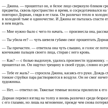
— Джина. — прошептал он, и белое лицо сверкнуло бликом среди
предметы, сквозь пространство и время, и сосредотачивался н
повторил Дориан, глядя в ее глаза. Он различал тепло в холодн
в холодной тьме и одиночестве. И Джина не пыталась спасти ег
в нем видеть.
— Мне нужно было с чего-то начать. — произнесла она, рассм
— Ты убила ее? — чуть шевеля губами смог прошептать Дориан. 
— Ты причастен. — ответила она чуть слышно, и голос ее пото
кончиками пальцев своего лица, стирая с него кровь.
— Как? — с болью выдохнув, удалось произнести художнику. — 
прошептал он. Он ощутил трещину в своей груди, словно из ре
— Тебе ее жаль? — спросила Джина, касаясь его руки. Дождь см
тонкие струйки пара растворяются в воздухе. Он не смог ничег
художника.
— Нет. — ответил он. Тяжелые темные волосы прилипли к его 
Дориан перевел взгляд на толпу и вновь различил среди безр
с его глазами, но лишь на мгновение, прежде чем снова потерял 