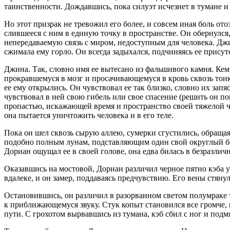
таинственности. Дождавшись, пока силуэт исчезнет в тумане и
Но этот призрак не тревожил его более, и совсем иная боль о
слившееся с ним в единую точку в пространстве. Он обернулся,
непередаваемую связь с миром, недоступным для человека. Джин
сжимала ему горло. Он всегда задыхался, подчиняясь ее присутс
Джина. Так, словно имя ее вытесано из фальшивого камня. Кем
прокравшемуся в мозг и просачивающемуся в кровь сквозь тонк
ее ему открылись. Он чувствовал ее так близко, словно их запя
чувствовал в ней свою гибель или свое спасение (решить он пок
пропастью, искажающей время и пространство своей тяжелой чер
она пытается уничтожить человека и в его теле.
Пока он шел сквозь сырую аллею, сумерки сгустились, обращая
подобно полным лунам, подставляющим один свой округлый бок
Дориан ощущал ее в своей голове, она едва билась в безразли
Оказавшись на мостовой, Дориан различил черное пятно кэба 
вдалеке, и он замер, поддаваясь предчувствию. Его
вены
стянул
Остановившись, он различил в разорванном светом полумраке ту
к приближающемуся звуку. Стук копыт становился все громче, 
пути. С грохотом вырвавшись из тумана, кэб сбил с ног и подм