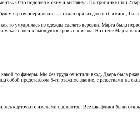
именты. Отто подошел к окну и выглянул. По тропинке шли 2 па
будем стразу оперировать, — отдал приказ доктор Симион, Тила.
а как то умудрилась из одежды сделать веревки. Марта была перво
и макая палец в льющуюся кровь написала. На стене Марта напи
акой-то фанеры. Мы без труда очистили вход. Дверь была ржава
ица собой представляла 5-ти этажное здание, с решетками на окн
.
дились карточки с именами пациентов. Все шкафчики были откры