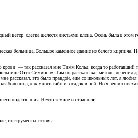
ный ветер, слегка шелестя листьями клена. Осень была в этом г
ческая больница. Большое каменное здание из белого кирпича.
крови, — так рассказал мне Тимм Кольд, когда то работавший т
больнице Отто Симиона». Там он рассказывал методы лечения до
 мне рассказал, это было правдой, еще со школьных лет, я любил 
ая больница, как много тайн и загадок в ней. Но я решил поехать
шего подсознания. Нечто темное и страшное.
ле, инструменты готовы.