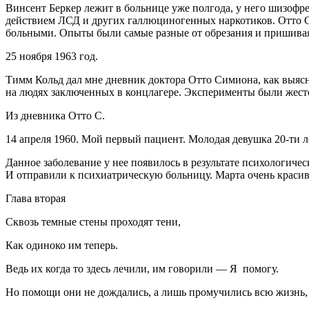
Винсент Беркер лежит в больнице уже полгода, у него шизофре
действием ЛСД и других галлюциногенных наркотиков. Отто С
больными. Опыты были самые разные от обрезания и пришивая 
25 ноября 1963 год.
Тимм Кольд дал мне дневник доктора Отто Симиона, как выяс
на людях заключенных в концлагере. Эксперименты были жест
Из дневника Отто С.
14 апреля 1960. Мой первый пациент. Молодая девушка 20-ти 
Данное заболевание у нее появилось в результате психологичес
И отправили к психиатрическую больницу. Марта очень красив
Глава вторая
Сквозь темные стены проходят тени,
Как одиноко им теперь.
Ведь их когда то здесь лечили, им говорили — Я помогу.
Но помощи они не дождались, а лишь промучились всю жизнь, 