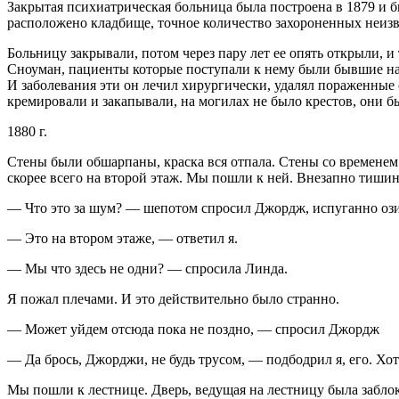
Закрытая психиатрическая больница была построена в 1879 и б
расположено кладбище, точное количество захороненных неизв
Больницу закрывали, потом через пару лет ее опять открыли,
Сноуман, пациенты которые поступали к нему были бывшие на
И заболевания эти он лечил хирургически, удалял пораженные 
кремировали и закапывали, на могилах не было крестов, они 
1880 г.
Стены были обшарпаны, краска вся отпала. Стены со временем
скорее всего на второй этаж. Мы пошли к ней. Внезапно тиши
— Что это за шум? — шепотом спросил Джордж, испуганно озира
— Это на втором этаже, — ответил я.
— Мы что здесь не одни? — спросила Линда.
Я пожал плечами. И это действительно было странно.
— Может уйдем отсюда пока не поздно, — спросил Джордж
— Да брось, Джорджи, не будь трусом, — подбодрил я, его. Хотя
Мы пошли к лестнице. Дверь, ведущая на лестницу была забло