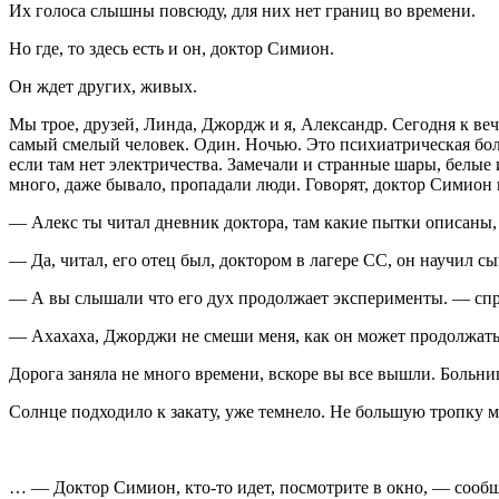
Их голоса слышны повсюду, для них нет границ во времени.
Но где, то здесь есть и он, доктор Симион.
Он ждет других, живых.
Мы трое, друзей, Линда, Джордж и я, Александр. Сегодня к вече
самый смелый человек. Один. Ночью. Это психиатрическая бол
если там нет электричества. Замечали и странные шары, белые
много, даже бывало, пропадали люди. Говорят, доктор Симион 
— Алекс ты читал дневник доктора, там какие пытки описаны,
— Да, читал, его отец был, доктором в лагере СС, он научил 
— А вы слышали что его дух продолжает эксперименты. — сп
— Ахахаха, Джорджи не смеши меня, как он может продолжать 
Дорога заняла не много времени, вскоре вы все вышли. Больницу
Солнце подходило к закату, уже темнело. Не большую тропку м
… — Доктор Симион, кто-то идет, посмотрите в окно, — сообщ