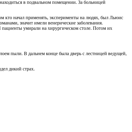
н находиться в подвальном помещении. За больницей
ром кто начал применять, эксперименты на людях, был Льюис
манами, значит имели венерические заболевания.
 И пациенты умирали на хирургическом столе. Потом их
лоем пыли. В дальнем конце была дверь с лестницей ведущей,
дел дикий страх.