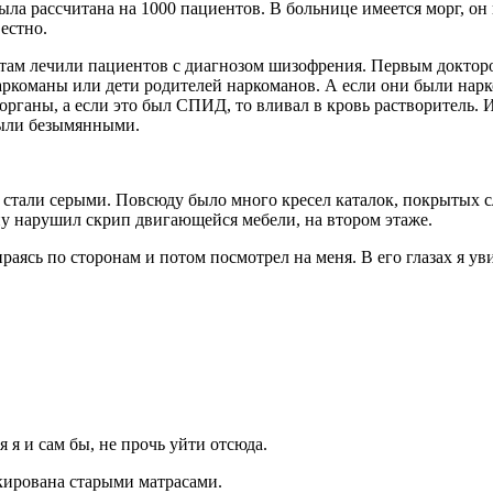
ыла рассчитана на 1000 пациентов. В больнице имеется морг, о
естно.
 и там лечили пациентов с диагнозом шизофрения. Первым докто
ркоманы или дети родителей наркоманов. А если они были нарко
органы, а если это был СПИД, то вливал в кровь растворитель.
были безымянными.
 стали серыми. Повсюду было много кресел каталок, покрытых с
ну нарушил скрип двигающейся мебели, на втором этаже.
ясь по сторонам и потом посмотрел на меня. В его глазах я уви
 я и сам бы, не прочь уйти отсюда.
кирована старыми матрасами.