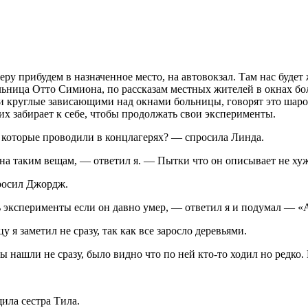
ру прибудем в назначенное место, на автовокзал. Там нас будет 
ьница Отто Симиона, по рассказам местных жителей в окнах бол
 и круглые зависающими над окнами больницы, говорят это шаро
их забирает к себе, чтобы продолжать свои эксперименты.
 которые проводили в концлагерях? — спросила Линда.
сына таким вещам, — ответил я. — Пытки что он описывает не хуж
росил Джордж.
эксперименты если он давно умер, — ответил я и подумал — «А 
 я заметил не сразу, так как все заросло деревьями.
ы нашли не сразу, было видно что по ней кто-то ходил но редко
ила сестра Тила.