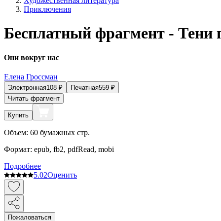
Художественная литература
Приключения
Бесплатный фрагмент - Тени
Они вокруг нас
Елена Гроссман
Электронная
108
₽
Печатная
559
₽
Читать фрагмент
Купить
Объем:
60
бумажных стр.
Формат:
epub, fb2, pdfRead, mobi
Подробнее
5.0
2
Оценить
Пожаловаться