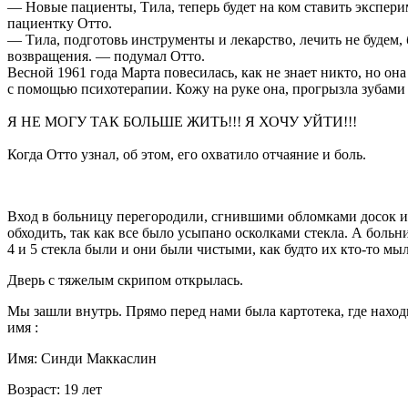
— Новые пациенты, Тила, теперь будет на ком ставить экспер
пациентку Отто.
— Тила, подготовь инструменты и лекарство, лечить не будем, 
возвращения. — подумал Отто.
Весной 1961 года Марта повесилась, как не знает никто, но он
с помощью психотерапии. Кожу на руке она, прогрызла зубами 
Я НЕ МОГУ ТАК БОЛЬШЕ ЖИТЬ!!! Я ХОЧУ УЙТИ!!!
Когда Отто узнал, об этом, его охватило отчаяние и боль.
Вход в больницу перегородили, сгнившими обломками досок и к
обходить, так как все было усыпано осколками стекла. А больн
4 и 5 стекла были и они были чистыми, как будто их кто-то мыл
Дверь с тяжелым скрипом открылась.
Мы зашли внутрь. Прямо перед нами была картотека, где нахо
имя :
Имя: Синди Маккаслин
Возраст: 19 лет