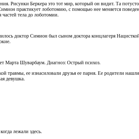
ния. Рисунки Беркера это тот мир, который он видит. Та потуст
имион практикует лоботомию, с помощью нее меняется поведен
частей тела до лоботомии.
нилось доктор Симион был сыном доктора концлагеря Нацистко
окие.
лет Марта Шуварбаум. Диагноз: Острый психоз.
кой травмы, ее изнасиловали друзья ее парня. Ее родители нашли
ая девушка.
когда лежали здесь.