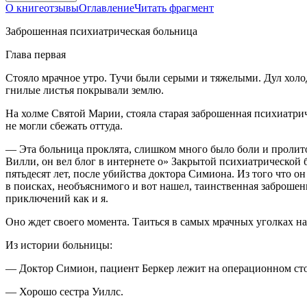
О книге
отзывы
Оглавление
Читать фрагмент
Заброшенная психиатрическая больница
Глава первая
С
тояло мрачное утро. Тучи были серыми и тяжелыми. Дул холод
гнилые листья покрывали землю.
На холме Святой Марии, стояла старая заброшенная психиатри
не могли сбежать оттуда.
— Эта больница проклята, слишком много было боли и пролито 
Вилли, он вел блог в интернете о» Закрытой психиатрической 
пятьдесят лет, после убийства доктора Симиона. Из того что он
в поисках, необъяснимого и вот нашел, таинственная заброшенн
приключений как и я.
Оно ждет своего момента. Таиться в самых мрачных уголках на
Из истории больницы:
— Доктор Симион, пациент Беркер лежит на операционном сто
— Хорошо сестра Уиллс.