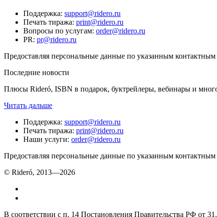
Поддержка
:
support@ridero.ru
Печать тиража
:
print@ridero.ru
Вопросы по услугам
:
order@ridero.ru
PR
:
pr@ridero.ru
Предоставляя персональные данные по указанным контактным д
Последние новости
Плюсы Rideró, ISBN в подарок, буктрейлеры, вебинары и мног
Читать дальше
Поддержка
:
support@ridero.ru
Печать тиража
:
print@ridero.ru
Наши услуги
:
order@ridero.ru
Предоставляя персональные данные по указанным контактным д
© Rideró, 2013—
2026
В соответствии с п. 14 Постановления Правительства РФ от 3