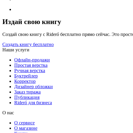
Издай свою книгу
Создай свою книгу с Rideró бесплатно прямо сейчас. Это просто,
Создать книгу бесплатно
Наши услуги
Офлайн-продажи
Простая верстка
Ручная верстка
Буктрейлер
Корректор
Дизайнер обложки
Заказ тиража
Публикация
Rideró для бизнеса
О нас
О сервисе
О магазине