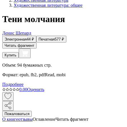
Художественная литература
Художественная литература: общее
Тени молчания
Денис Шепард
Электронная
44
₽
Печатная
577
₽
Читать фрагмент
Купить
Объем:
94
бумажных стр.
Формат:
epub, fb2, pdfRead, mobi
Подробнее
0.0
0
Оценить
Пожаловаться
О книге
отзывы
Оглавление
Читать фрагмент