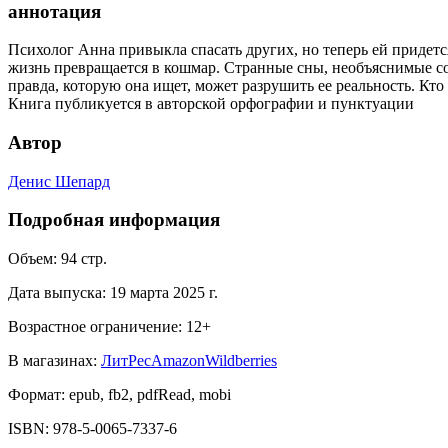
аннотация
Психолог Анна привыкла спасать других, но теперь ей придетс
жизнь превращается в кошмар. Странные сны, необъяснимые со
правда, которую она ищет, может разрушить ее реальность. Кто
Книга публикуется в авторской орфографии и пунктуации
Автор
Денис Шепард
Подробная информация
Объем:
94
стр.
Дата выпуска:
19 марта 2025 г.
Возрастное ограничение:
12
+
В магазинах:
ЛитРес
Amazon
Wildberries
Формат:
epub, fb2, pdfRead, mobi
ISBN:
978-5-0065-7337-6