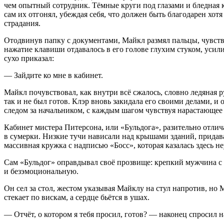
чем опытный сотрудник. Тёмные круги под глазами и бледная к
сам их отгонял, убеждая себя, что должен быть благодарен хо
страдания.
Отодвинув папку с документами, Майкл размял пальцы, чувствуя
нажатие клавиши отдавалось в его голове глухим стуком, усили
сухо приказал:
— Зайдите ко мне в кабинет.
Майкл почувствовал, как внутри всё сжалось, словно ледяная р
так и не был готов. Клэр вновь закидала его своими делами, и
следом за начальником, с каждым шагом чувствуя нарастающее 
Кабинет мистера Питерсона, или «Бульдога», разительно отлич
в сумерки. Низкие тучи нависали над крышами зданий, придава
массивная кружка с надписью «Босс», которая казалась здесь н
Сам «Бульдог» оправдывал своё прозвище: крепкий мужчина с 
и безэмоциональную.
Он сел за стол, жестом указывая Майклу на стул напротив, но 
стекает по вискам, а сердце бьётся в ушах.
— Отчёт, о котором я тебя просил, готов? — наконец спросил н