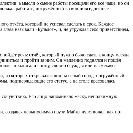
лектив, а мысли о смене работы посещали его всё чаще, но он
родолжал работать, погружённый в свои повседневные
ого отчёта, который не успевал сделать в срок. Каждое
 глаза называли «Бульдог», и, не утруждая себя приветствием,
 пойдёт речь: отчёт, который нужно было сдать к концу месяца,
подчиниться и пройти за ним. Он медленно поднялся и пошёл
коллег прожигали спину, словно осуждая или насмехаясь.
ми, из которых открывался вид на серый город, погружённый
мы, подтверждающие его статус, а на столе к
расов
алась
та сочувствию. Его лицо напоминало маску, неподвижную
ги, создавая невыносимую паузу. Майкл чувствовал, как пот