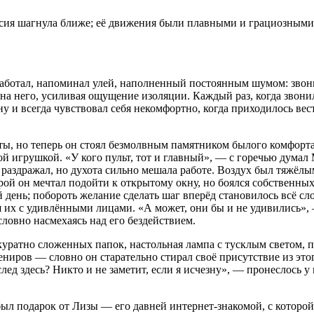
Люсия шагнула ближе; её движения были плавными и грациозным
 работал, напоминал улей, наполненный постоянным шумом: зво
а него, усиливая ощущение изоляции. Каждый раз, когда звонил 
у и всегда чувствовал себя некомфортно, когда приходилось вест
оты, но теперь он стоял безмолвным памятником былого комфорта
й игрушкой. «У кого пульт, тот и главный», — с горечью думал
 раздражал, но духота сильно мешала работе. Воздух был тяжё
орой он мечтал подойти к открытому окну, но боялся собственны
ень; побороть желание сделать шаг вперёд становилось всё слож
вляя их с удивлёнными лицами. «А может, они бы и не удивились»
словно насмехаясь над его бездействием.
куратно сложенных папок, настольная лампа с тусклым светом, 
иров — словно он старательно стирал своё присутствие из этог
след здесь? Никто и не заметит, если я исчезну», — пронеслось у
л подарок от Лизы — его давней интернет-знакомой, с которой 