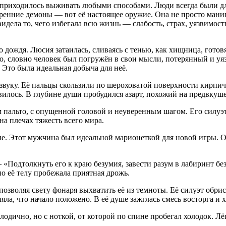
 приходилось выживать любыми способами. Люди всегда были для
ренние демоны — вот её настоящее оружие. Она не просто манип
видела то, чего избегала всю жизнь — слабость, страх, уязвимост
 дождя. Люсия затаилась, сливаясь с тенью, как хищница, готов
но, словно человек был погружён в свои мысли, потерянный и у
. Это была идеальная добыча для неё.
звуку. Её пальцы скользили по шероховатой поверхности кирпич
вилось. В глубине души пробудился азарт, похожий на предвкуш
пальто, с опущенной головой и неуверенным шагом. Его силуэт 
на плечах тяжесть всего мира.
е. Этот мужчина был идеальной марионеткой для новой игры. Она
— «Подтолкнуть его к краю безумия, завести разум в лабиринт б
по её телу пробежала приятная дрожь.
озволяя свету фонаря выхватить её из темноты. Её силуэт обрис
яла, что начало положено. В её душе зажглась смесь восторга и 
одично, но с ноткой, от которой по спине пробегал холодок. Лё