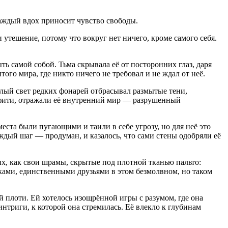
каждый вдох приносит чувство свободы.
 утешение, потому что вокруг нет ничего, кроме самого себя.
ь самой собой. Тьма скрывала её от посторонних глаз, даря
ого мира, где никто ничего не требовал и не ждал от неё.
лый свет редких фонарей отбрасывал размытые тени,
ффити, отражали её внутренний мир — разрушенный
еста были пугающими и таили в себе угрозу, но для неё это
ждый шаг — продуман, и казалось, что сами стены одобряли её
их, как свои шрамы, скрытые под плотной тканью пальто:
ками, единственными друзьями в этом безмолвном, но таком
 плоти. Ей хотелось изощрённой игры с разумом, где она
триги, к которой она стремилась. Её влекло к глубинам