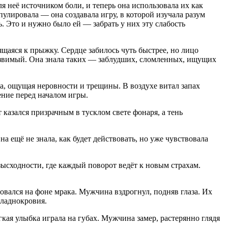
 неё источником боли, и теперь она использовала их как
улировала — она создавала игру, в которой изучала разум
ь. Это и нужно было ей — забрать у них эту слабость
ящаяся к прыжку. Сердце забилось чуть быстрее, но лицо
язвимый. Она знала таких — заблудших, сломленных, ищущих
а, ощущая неровности и трещины. В воздухе витал запах
ение перед началом игры.
казался призрачным в тусклом свете фонаря, а тень
 ещё не знала, как будет действовать, но уже чувствовала
езысходности, где каждый поворот ведёт к новым страхам.
овался на фоне мрака. Мужчина вздрогнул, подняв глаза. Их
хладнокровия.
гкая улыбка играла на губах. Мужчина замер, растерянно глядя