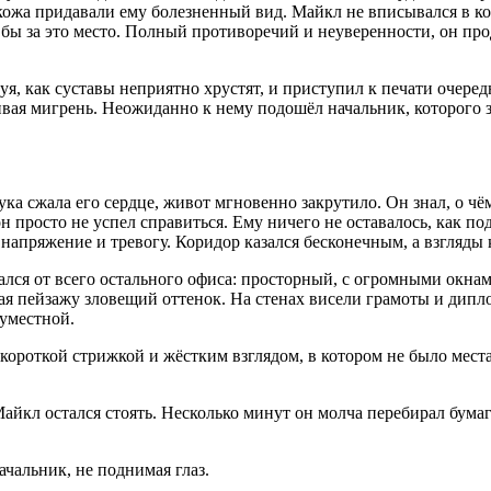
ожа придавали ему болезненный вид. Майкл не вписывался в кол
тя бы за это место. Полный противоречий и неуверенности, он п
, как суставы неприятно хрустят, и приступил к печати очередн
вая мигрень. Неожиданно к нему подошёл начальник, которого за
ука сжала его сердце, живот мгновенно закрутило. Он знал, о чём
 он просто не успел справиться. Ему ничего не оставалось, как 
напряжение и тревогу. Коридор казался бесконечным, а взгляды 
ался от всего остального офиса: просторный, с огромными окна
я пейзажу зловещий оттенок. На стенах висели грамоты и дипло
еуместной.
короткой стрижкой и жёстким взглядом, в котором не было мес
Майкл остался стоять. Несколько минут он молча перебирал бума
ачальник, не поднимая глаз.