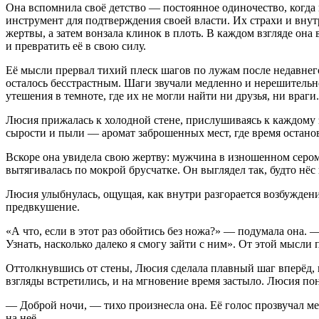
Она вспомнила своё детство — постоянное одиночество, когда
инструмент для подтверждения своей власти. Их страхи и внут
жертвы, а затем вонзала клинок в плоть. В каждом взгляде она 
и превратить её в свою силу.
Её мысли прервал тихий плеск шагов по лужам после недавнего
осталось бесстрастным. Шаги звучали медленно и нерешитель
утешения в темноте, где их не могли найти ни друзья, ни враги
Люсия прижалась к холодной стене, прислушиваясь к каждому 
сырости и пыли — аромат заброшенных мест, где время остано
Вскоре она увидела свою жертву: мужчина в изношенном сером 
вытягивалась по мокрой брусчатке. Он выглядел так, будто нёс 
Люсия улыбнулась, ощущая, как внутри разгорается
возбуж
дени
предвкушение.
«А что, если в этот раз обойтись без ножа?» — подумала она. 
Узнать, насколько далеко я смогу зайти с ним». От этой мысли 
Оттолкнувшись от стены, Люсия сделала плавный шаг вперёд, п
взгляды встретились, и на мгновение время застыло. Люсия пон
— Доброй ночи, — тихо произнесла она. Её голос прозвучал мел
на неё.