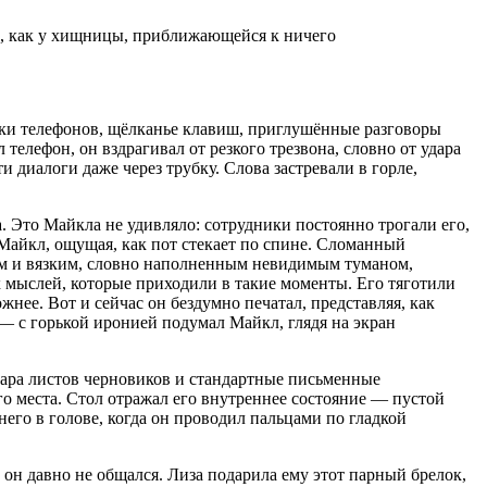
и, как у хищницы, приближающейся к ничего
нки телефонов, щёлканье клавиш, приглушённые разговоры
телефон, он вздрагивал от резкого трезвона, словно от удара
и диалоги даже через трубку. Слова застревали в горле,
. Это Майкла не удивляло: сотрудники постоянно трогали его,
 Майкл, ощущая, как пот стекает по спине. Сломанный
лым и вязким, словно наполненным невидимым туманом,
х мыслей, которые приходили в такие моменты. Его тяготили
нее. Вот и сейчас он бездумно печатал, представляя, как
, — с горькой иронией подумал Майкл, глядя на экран
пара листов черновиков и стандартные письменные
о места. Стол отражал его внутреннее состояние — пустой
 него в голове, когда он проводил пальцами по гладкой
он давно не общался. Лиза подарила ему этот парный брелок,