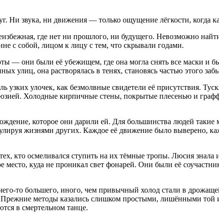
уг. Ни звука, ни движения — только ощущение лёгкости, когда 
еизбежная, где нет ни прошлого, ни будущего. Невозможно найти
ине с собой, лицом к лицу с тем, что скрывали годами.
ы — они были её убежищем, где она могла снять все маски и быт
 улиц, она растворялась в тенях, становясь частью этого забыт
 узких улочек, как безмолвные свидетели её присутствия. Туск
ллюзией. Холодные кирпичные стены, покрытые плесенью и гра
ождение, которое они дарили ей. Для большинства людей такие м
пулируя жизнями других. Каждое её движение было выверено, ка
ех, кто осмеливался ступить на их тёмные тропы. Люсия знала 
 место, куда не проникал свет фонарей. Они были её соучастни
чего-то большего, иного, чем привычный холод стали в дрожащей
м. Прежние методы казались слишком простыми, лишёнными той ин
ются в смертельном танце.