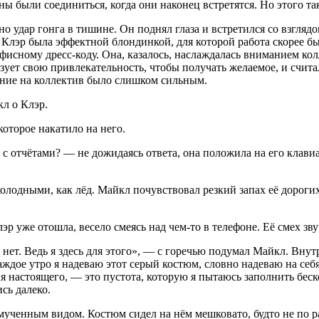
ны были соединиться, когда они наконец встретятся. Но этого та
 удар гонга в тишине. Он поднял глаза и встретился со взгляд
. Клэр была эффектной блондинкой, для которой работа скорее бы
исному дресс-коду. Она, казалось, наслаждалась вниманием кол
ьзует свою привлекательность, чтобы получать желаемое, и счит
ияние на коллектив было слишком сильным.
л о Клэр.
которое накатило на него.
с отчётами? — не дожидаясь ответа, она положила на его клавиа
холодными, как лёд. Майкл почувствовал резкий запах её дорогих
р уже отошла, весело смеясь над чем-то в телефоне. Её смех зв
 нет. Ведь я здесь для этого», — с горечью подумал Майкл. Вну
ждое утро я надеваю этот серый костюм, словно надеваю на себя
меня настоящего, — это пустота, которую я пытаюсь заполнить б
сь далеко.
ченным видом. Костюм сидел на нём мешковато, будто не по раз