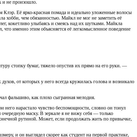
к и не произошло.
ом Клэр. Её ярко-красная помада и идеально уложенные волосы
ла хобби, чем обязанностью. Майкл не мог не заметить её
лег, кокетливо улыбаясь и смеясь над их шутками. Майкла
ал, что именно этим объясняется её легкомысленное поведение
туру стопку бумаг, тяжело опустив их прямо на его руки. —
 духов, от которых у него всегда кружилась голова и возникало
учал фальшиво, как плохо сыгранная мелодия.
три него нарастало чувство беспомощности, словно он тонул
 очередную маску. В зеркале я не вижу себя — только
есконечной рутиной. Может, если продолжать жить по привычке,
меру, и он выглядел скорее как студент на первой практике,