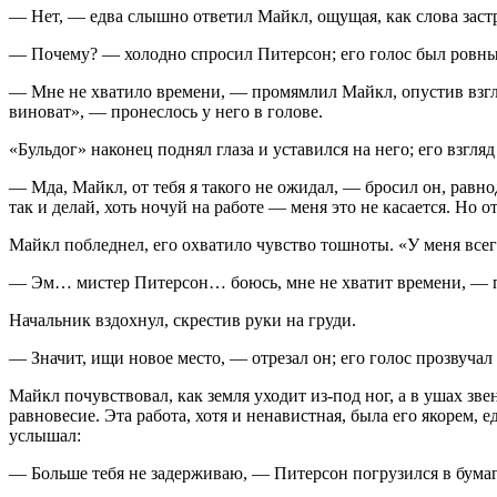
— Нет, — едва слышно ответил Майкл, ощущая, как слова застр
— Почему? — холодно спросил Питерсон; его голос был ровным
— Мне не хватило времени, — промямлил Майкл, опустив взгляд
вино
ват», — пронеслось у него в голове.
«Бульдог» наконец поднял глаза и уставился на него; его взг
— Мда, Майкл, от тебя я такого не ожидал, — бросил он, равно
так и делай, хоть ночуй на работе — меня это не касается. Но о
Майкл побледнел, его охватило чувство тошноты. «У меня всего
— Эм… мистер Питерсон… боюсь, мне не хватит времени, — поп
Начальник вздохнул, скрестив руки на груди.
— Значит, ищи новое место, — отрезал он; его голос прозвучал
Майкл почувствовал, как земля уходит из-под ног, а в ушах зве
равновесие. Эта работа, хотя и ненавистная, была его якорем,
услышал:
— Больше тебя не задерживаю, — Питерсон погрузился в бумаги