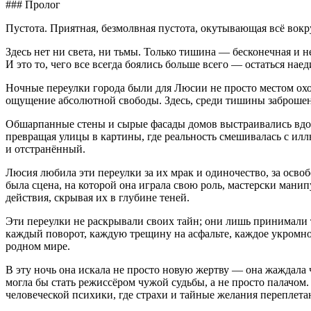
### Пролог
Пустота. Приятная, безмолвная пустота, окутывающая всё вокр
Здесь нет ни света, ни тьмы. Только тишина — бесконечная и н
И это то, чего все всегда боялись больше всего — остаться наед
Ночные переулки города были для Люсии не просто местом охот
ощущение абсолютной свободы. Здесь, среди тишины заброшенных
Обшарпанные стены и сырые фасады домов выстраивались вдоль
превращая улицы в картины, где реальность смешивалась с и
и отстранённый.
Люсия любила эти переулки за их мрак и одиночество, за освоб
была сцена, на которой она играла свою роль, мастерски мани
действия, скрывая их в глубине теней.
Эти переулки не раскрывали своих тайн; они лишь принимали т
каждый поворот, каждую трещину на асфальте, каждое укромное
родном мире.
В эту ночь она искала не просто новую жертву — она жаждала 
могла бы стать режиссёром чужой судьбы, а не просто палачо
человеческой психики, где страхи и тайные желания переплета