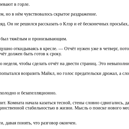
евают в горле.
, но в нём чувствовалось скрытое раздражение.
. Он не решился рассказать о Клэр и её бесконечных просьбах, 
ляд был тяжёлым и пронизывающим.
душно откидываясь в кресле. — Отчёт нужен уже в четверг, пото
тчёт должен быть готов к сроку.
 неделя, чтобы сделать отчёт на двести страниц. Это невыполним
ытался возразить Майкл, но голос предательски дрожал, а сло
 холодно и безапелляционно.
нит. Комната начала казаться тесной, стены словно сдвигались, 
 единственной стабильностью в жизни. Мысль о поиске нового ме
, давая понять, что разговор окончен.