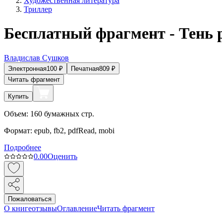
Художественная литература
Триллер
Бесплатный фрагмент - Тень 
Владислав Сушков
Электронная
100
₽
Печатная
809
₽
Читать фрагмент
Купить
Объем:
160
бумажных стр.
Формат:
epub, fb2, pdfRead, mobi
Подробнее
0.0
0
Оценить
Пожаловаться
О книге
отзывы
Оглавление
Читать фрагмент