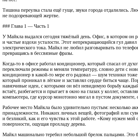
Тишина переулка стала ещё гуще, звуки города отдалились. 
не подозревающей жертве.
### Глава 1 — Часть 1
У Майкла выдался сегодня тяжёлый день. Офис, в котором он
и частые вздохи усталости. Этот непрекращающийся гул давил н
электрического тока. Майкл не любил разговаривать по телефон
превращаясь в бессвязные фразы.
Когда-то в офисе работал кондиционер, который спасал от дух
переключали режимы и меняли температуру, словно дети с ново
кондиционер в какой-то мере его радовал — шум техники тоже
который проникал в лёгкие и заставлял сердце биться чаще. П
навязчивые идеи, с которыми он вёл невидимую борьбу каждый д
встаёт, разбегается и прыгает в окно на глазах у коллег, оста
компьютера, где курсор монотонно мигал в пустом документе, 
Рабочее место Майкла было удивительно пустым: несколько ак
принадлежности. Никаких личных вещей, фотографий или сувен
и безликий, как и его чувства к этой работе. «Кому нужен мой 
поверхности, ощущая прохладу дерева.
Майкл машинально теребил небольшой брелок пальцами. Это бы