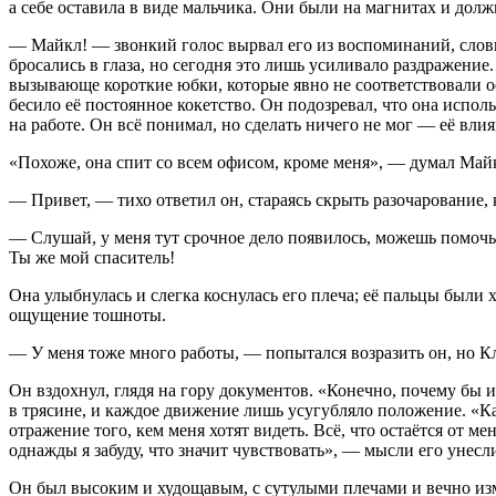
а себе оставила в виде мальчика. Они были на магнитах и долж
— Майкл! — звонкий голос вырвал его из воспоминаний, словно
бросались в глаза, но сегодня это лишь усиливало раздражение
вызывающе короткие юбки, которые явно не соответствовали оф
бесило её постоянное кокетство. Он подозревал, что она испол
на работе. Он всё понимал, но сделать ничего не мог — её вл
«Похоже, она спит со всем офисом, кроме меня», — думал Майк
— Привет, — тихо ответил он, стараясь скрыть разочарование, 
— Слушай, у меня тут срочное дело появилось, можешь помочь 
Ты же мой спаситель!
Она улыбнулась и слегка коснулась его плеча; её пальцы были 
ощущение тошноты.
— У меня тоже много работы, — попытался возразить он, но Клэ
Он вздохнул, глядя на гору документов. «Конечно, почему бы и
в трясине, и каждое движение лишь усугубляло положение. «Ка
отражение того, кем меня хотят видеть. Всё, что остаётся от 
однажды я забуду, что значит чувствовать», — мысли его унесли
Он был высоким и худощавым, с сутулыми плечами и вечно изму