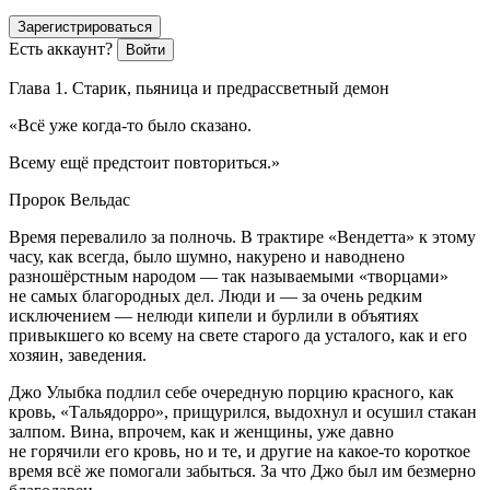
Зарегистрироваться
Есть аккаунт?
Войти
Глава 1. Старик, пьяница и предрассветный демон
«Всё уже когда-то было сказано.
Всему ещё предстоит повториться.»
Пророк Вельдас
Время перевалило за полночь. В трактире «Вендетта» к этому
часу, как всегда, было шумно, накурено и наводнено
разношёрстным народом — так называемыми «творцами»
не самых благородных дел. Люди и — за очень редким
исключением — нелюди кипели и бурлили в объятиях
привыкшего ко всему на свете старого да усталого, как и его
хозяин, заведения.
Джо Улыбка подлил себе очередную порцию красного, как
кровь, «Тальядорро», прищурился, выдохнул и осушил стакан
залпом. Вина, впрочем, как и женщины, уже давно
не горячили его кровь, но и те, и другие на какое-то короткое
время всё же помогали забыться. За что Джо был им безмерно