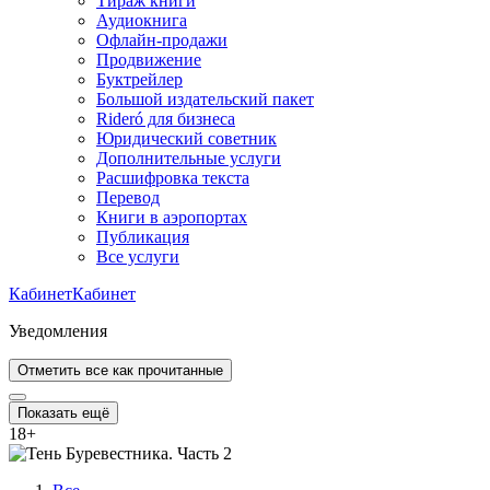
Тираж книги
Аудиокнига
Офлайн-продажи
Продвижение
Буктрейлер
Большой издательский пакет
Rideró для бизнеса
Юридический советник
Дополнительные услуги
Расшифровка текста
Перевод
Книги в аэропортах
Публикация
Все услуги
Кабинет
Кабинет
Уведомления
Отметить все как прочитанные
Показать ещё
18
+