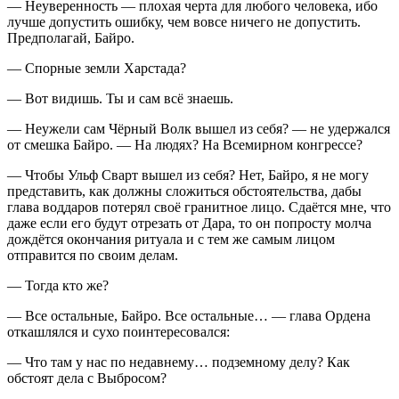
— Неуверенность — плохая черта для любого человека, ибо
лучше допустить ошибку, чем вовсе ничего не допустить.
Предполагай, Байро.
— Спорные земли Харстада?
— Вот видишь. Ты и сам всё знаешь.
— Неужели сам Чёрный Волк вышел из себя? — не удержался
от смешка Байро. — На людях? На Всемирном конгрессе
?
— Чтобы Ульф Сварт вышел из себя? Нет, Байро, я не могу
представить, как должны сложиться обстоятельства, дабы
глава воддаров
потерял своё гранитное лицо. Сдаётся мне, что
даже если его будут отрезать от Дара, то он попросту молча
дождётся окончания ритуала и с тем же самым лицом
отправится по своим делам.
— Тогда кто же?
— Все остальные, Байро. Все остальные… — глава Ордена
откашлялся и сухо поинтересовался:
— Что там у нас по недавнему… подземному делу? Как
обстоят дела с Выбросом
?