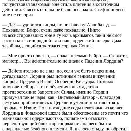
почувствовал знакомый мне стиль плетения в остаточном
действии. Связать остальное было несложно. Стефан ничего
мне не говорил.
— Да? — удивился лицом, но не голосом Арчибальд. —
Похвально, Байро, очень даже похвально. Никто
из ассистировавших мне в ту ночь архимагов так и не смог
распознать в инородной вязи наш, орденский почерк. Даже
такой выдающийся экстрасенсор, как Соник.
— Мне просто повезло, — пожал плечами Байро. — Скажите,
магистр… Вы действительно не знали о Падении Лордина?
— Действительно не знал, но, если уж быть искренним,
догадывался. Лордин был истинным гением в изучении
вопроса Пределов Извне
. Особенно Висзуара. Помимо
многолетней практики обучения юных адептов
противостоянию Запретным Силам, именно Лордин
придумал такие чары, как «Витальный Затвор», благодаря
чему мы приблизились к Церкви в умении противостоять
прорывам Извне. Но в последние годы некоторые из коллег
Лордина в Фиалковой школе были обеспокоены его почти что
маниакальной одержимостью, попытками отыскать
первенствующий блокатор сопряжения нашего бытия
с параллелью Зелёного пламени. Я, к своею стыду, не обратил