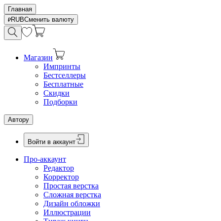
Главная
RUB
Сменить валюту
Магазин
Импринты
Бестселлеры
Бесплатные
Скидки
Подборки
Автору
Войти в аккаунт
Про-аккаунт
Редактор
Корректор
Простая верстка
Сложная верстка
Дизайн обложки
Иллюстрации