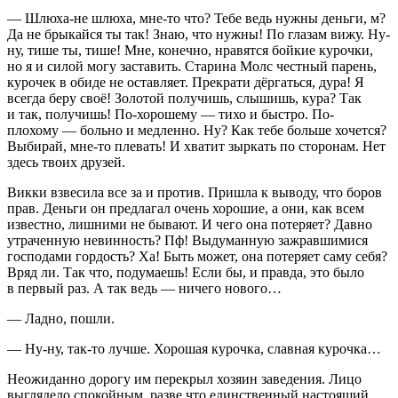
—
Шлюх
а-не
шлюх
а, мне-то что? Тебе ведь нужны деньги, м?
Да не брыкайся ты так! Знаю, что нужны! По глазам вижу. Ну-
ну, тише ты, тише! Мне, конечно, нравятся бойкие курочки,
но я и силой могу заставить. Старина Молс честный парень,
курочек в обиде не оставляет. Прекрати дёргаться, дура! Я
всегда беру своё! Золотой получишь, слышишь, кура? Так
и так, получишь! По-хорошему — тихо и быстро. По-
плохому — больно и медленно. Ну? Как тебе больше хочется?
Выбирай, мне-то плевать! И хватит зыркать по сторонам. Нет
здесь твоих друзей.
Викки взвесила все за и против. Пришла к выводу, что боров
прав. Деньги он предлагал очень хорошие, а они, как всем
известно, лишними не бывают. И чего она потеряет? Давно
утраченную невинность? Пф! Выдуманную зажравшимися
господами гордость? Ха! Быть может, она потеряет саму себя?
Вряд ли. Так что, подумаешь! Если бы, и правда, это было
в первый раз. А так ведь — ничего нового…
— Ладно, пошли.
— Ну-ну, так-то лучше. Хорошая курочка, славная курочка…
Неожиданно дорогу им перекрыл хозяин заведения. Лицо
выглядело спокойным, разве что единственный настоящий