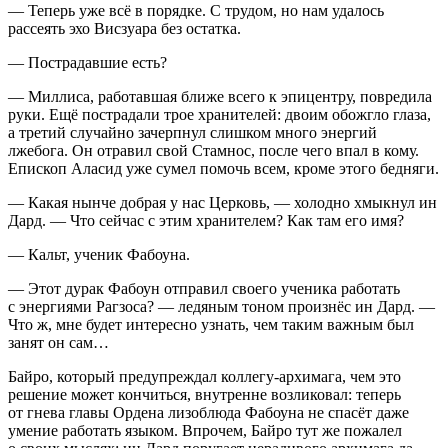
— Теперь уже всё в порядке. С трудом, но нам удалось
рассеять эхо Висзуара
без остатка.
— Пострадавшие есть?
— Миллиса, работавшая ближе всего к эпицентру, повредила
руки. Ещё пострадали трое хранителей
: двоим обожгло глаза,
а третий случайно зачерпнул слишком много энергий
лжебога. Он отравил свой Стамнос
, после чего впал в кому.
Епископ Аласид уже сумел помочь всем, кроме этого бедняги.
— Какая нынче добрая у нас Церковь, — холодно хмыкнул ин
Дард. — Что сейчас с этим хранителем? Как там его имя?
— Кальт, ученик Фабоуна.
— Этот дурак Фабоун отправил своего ученика работать
с энергиями Рагзоса? — ледяным тоном произнёс ин Дард. —
Что ж, мне будет интересно узнать, чем таким важным был
занят он сам…
Байро, который предупреждал коллегу-архимага, чем это
решение может кончиться, внутренне возликовал: теперь
от гнева главы Ордена лизоблюда Фабоуна не спасёт даже
умение работать языком. Впрочем, Байро тут же пожалел