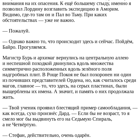
внимания на их опасения. К ещё большему стыду, именно я
позволил Лордину возглавить экспедицию в Аморим
.
Видимо, где-то там он и Пал во Тьму. При каких
обстоятельствах — уже не важно.
— Пожалуй.
— Однако важно то, что происходит здесь и сейчас. Пойдём,
Байро. Прогуляемся.
Магистр Бурь и архимаг вернулись на центральную аллею
и неспешной походкой двинулись вдоль множества
симметрично расположенных вдоль зелёного поля
надгробных плит. В Роще Покоя не был похоронен ни один
из почивших представителей Ордена, но, как считалось среди
магов, главное — то, что здесь, на серых пластинах, были
выщерблены их имена. А значит, и память о них продолжала
жить.
— Твой ученик проявил блестящий пример самообладания, —
как всегда, сухо произнёс Дард. — Если бы не возраст, то я
смело мог бы выдвинуть его на Седьмую Спираль,
а не Четвёртую.
— Стефан, действительно, очень одарён.