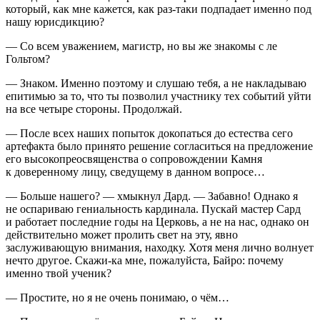
который, как мне кажется, как раз-таки подпадает именно под
нашу юрисдикцию?
— Со всем уважением, магистр, но вы же знакомы с ле
Гольтом?
— Знаком. Именно поэтому и слушаю тебя, а не накладываю
епитимью за то, что ты позволил участнику тех событий уйти
на все четыре стороны. Продолжай.
— После всех наших попыток докопаться до естества сего
артефакта было принято решение согласиться на предложение
его высокопреосвященства о сопровождении Камня
к доверенному лицу, сведущему в данном вопросе…
— Больше нашего? — хмыкнул Дард. — Забавно! Однако я
не оспариваю гениальность кардинала. Пускай мастер Сард
и работает последние годы на Церковь, а не на нас, однако он
действительно может пролить свет на эту, явно
заслуживающую внимания, находку. Хотя меня лично волнует
нечто другое. Скажи-ка мне, пожалуйста, Байро: почему
именно твой ученик?
— Простите, но я не очень понимаю, о чём…