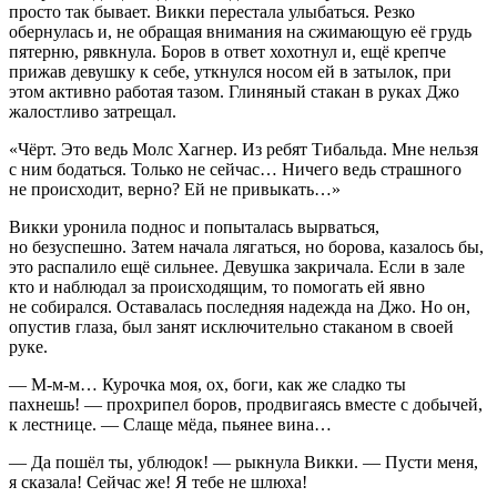
просто так бывает. Викки перестала улыбаться. Резко
обернулась и, не обращая внимания на сжимающую её грудь
пятерню, рявкнула. Боров в ответ хохотнул и, ещё крепче
прижав девушку к себе, уткнулся носом ей в затылок, при
этом активно работая тазом. Глиняный стакан в руках Джо
жалостливо затрещал.
«Чёрт. Это ведь Молс Хагнер. Из ребят Тибальда. Мне нельзя
с ним бодаться. Только не сейчас… Ничего ведь страшного
не происходит, верно? Ей не привыкать…»
Викки уронила поднос и попыталась вырваться,
но безуспешно. Затем начала лягаться, но борова, казалось бы,
это распалило ещё сильнее. Девушка закричала. Если в зале
кто и наблюдал за происходящим, то помогать ей явно
не собирался. Оставалась последняя надежда на Джо. Но он,
опустив глаза, был занят исключительно стаканом в своей
руке.
— М-м-м… Курочка моя, ох, боги, как же сладко ты
пахнешь! — прохрипел боров, продвигаясь вместе с добычей,
к лестнице. — Слаще мёда, пьянее вина…
— Да пошёл ты, ублюдок! — рыкнула Викки. — Пусти меня,
я сказала! Сейчас же! Я тебе не
шлюх
а!