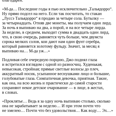
благодарен.
«М
-
да… Последние годы я пью исключительно „Тальядорро“.
Ну прямо подсел на него. Если так посчитать, то стакан
„Луссэ Тальядорро“ я продаю за четыре сола
. Бутылку —
за четырнадцать. Отняв две монеты, мы получаем один лирд
.
За ночь я выпиваю на два, а порой, и на все четыре лирда.
За неделю, в среднем, выходит сумма в двадцать один лирд,
что, в свою очередь, равняется чуть больше, чем двумста
сорока мелких солов, кои дают нам один фунт серебра,
который равняется золотому фульду. Значит, за месяц я
выпиваю на… М
-
да уж…»
Подливая себе очередную порцию, Джо поднял глаза
и встретился взглядом с одной из разносчиц. Худенькая,
невысокая, стройная; прямые светлые волосы до плеч,
аккуратный носик, усыпанное веснушками лицо и большие,
голубоватые глаза. Симпатичная девочка, приятная. Такие,
как она, на всю жизнь и практически до самой старости
сохраняют некое детское очарование — в лице, в жестах,
в словах.
«Проклятье… Ведь я за одну ночь выпиваю столько, сколько
она не зарабатывает за неделю… И при этом почти что
не хмелею… Почти что без удовольствия… Как воду… Эх…»