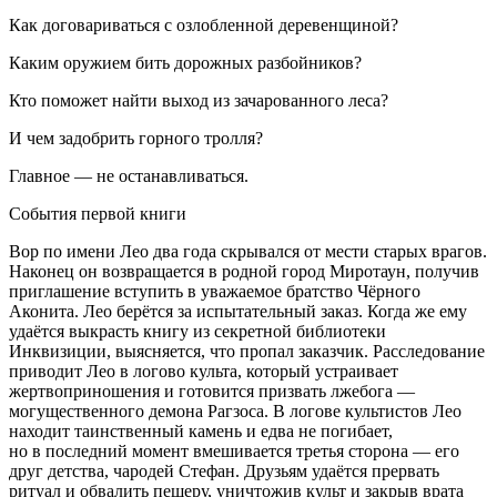
Как договариваться с озлобленной деревенщиной?
Каким оружием бить дорожных разбойников?
Кто поможет найти выход из зачарованного леса?
И чем задобрить горного тролля?
Главное — не останавливаться.
События первой книги
Вор по имени Лео два года скрывался от мести старых врагов.
Наконец он возвращается в родной город Миротаун, получив
приглашение вступить в уважаемое братство Чёрного
Аконита. Лео берётся за испытательный заказ. Когда же ему
удаётся выкрасть книгу из секретной библиотеки
Инквизиции, выясняется, что пропал заказчик. Расследование
приводит Лео в логово культа, который устраивает
жертвоприношения и готовится призвать лжебога —
могущественного демона Рагзоса. В логове культистов Лео
находит таинственный камень и едва не погибает,
но в последний момент вмешивается третья сторона — его
друг детства, чародей Стефан. Друзьям удаётся прервать
ритуал и обвалить пещеру, уничтожив культ и закрыв врата