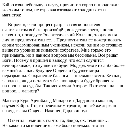
Байро взял небольшую паузу, прочистил горло и продолжил
жестким тоном, не отрывая взгляда от холодных глаз
магистра:
— Впрочем, если процесс разрыва связи носителя
с артефактом всё же произойдёт, вследствие чего, вполне
вероятно, последует Энергетический Коллапс, то для меня
лично предпочтительнее… Предпочтительнее пожертвовать
своим травмированным учеником, нежели одним из стоящих
выше по уровню значимости собратьев. Мне горько это
признавать, но в данном вопросе мы бессильны. Всё решат
Боги. Посему я пришёл к выводу, что если случится
непоправимое, то лучше это будет Модера, чем кто-либо более
важный для нас. Будущее Ордена и будущее мира —
неразрывны. Сохранение баланса — превыше всего. Без нас,
чародеев, люди останутся без поводыря и будут брошены
на произвол судьбы. Так меня учил Антрос. Я ответил на ваш
вопрос… магистр?
Магистр Бурь Арчибальд Манаро ин Дард долго молчал,
изучая Байро. Тот, с превеликим трудом, но всё же держал
взгляд главы Ордена. Наконец Дард кивнул.
— Ответил. Темнишь ты что-то, Байро, ох, темнишь…
На какое-то мгновение я даже было подумал, что ты