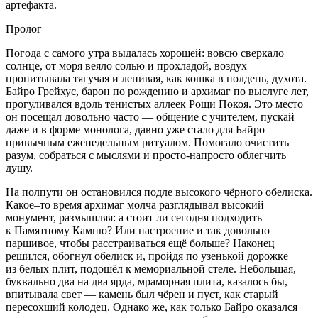
артефакта.
Пролог
Погода с самого утра выдалась хорошей: вовсю сверкало
солнце, от моря веяло солью и прохладой, воздух
пропитывала тягучая и ленивая, как кошка в полдень, духота.
Байро Грейхус, барон по рождению и архимаг по выслуге лет,
прогуливался вдоль тенистых аллеек Рощи Покоя. Это место
он посещал довольно часто — общение с учителем, пускай
даже и в форме монолога, давно уже стало для Байро
привычным еженедельным ритуалом. Помогало очистить
разум, собраться с мыслями и просто-напросто облегчить
душу.
На полпути он остановился подле высокого чёрного обелиска.
Какое–то время архимаг молча разглядывал высокий
монумент, размышляя: а стоит ли сегодня подходить
к Памятному Камню? Или настроение и так довольно
паршивое, чтобы расстраиваться ещё больше? Наконец
решился, обогнул обелиск и, пройдя по узенькой дорожке
из белых плит, подошёл к мемориальной стеле. Небольшая,
буквально два на два ярда, мраморная плита, казалось бы,
впитывала свет — камень был чёрен и пуст, как старый
пересохший колодец. Однако же, как только Байро оказался