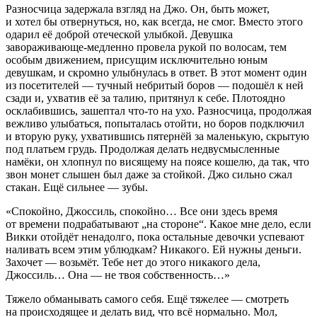
Разносчица задержала взгляд на Джо. Он, быть может,
и хотел бы отвернуться, но, как всегда, не смог. Вместо этого
одарил её доброй отеческой улыбкой. Девушка
завораживающе-медленно провела рукой по волосам, тем
особым движением, присущим исключительно юным
девушкам, и скромно улыбнулась в ответ. В этот момент один
из посетителей — тучный небритый боров — подошёл к ней
сзади и, ухватив её за талию, притянул к себе. Плотоядно
осклабившись, зашептал что-то на ухо. Разносчица, продолжая
вежливо улыбаться, попыталась отойти, но боров подключил
и вторую руку, ухватившись пятернёй за маленькую, скрытую
под платьем грудь. Продолжая делать недвусмысленные
намёки, он хлопнул по висящему на поясе кошелю, да так, что
звон монет слышен был даже за стойкой. Джо сильно сжал
стакан. Ещё сильнее — зубы.
«Спокойно, Джоссиль, спокойно… Все они здесь время
от времени подрабатывают „на стороне“. Какое мне дело, если
Викки отойдёт ненадолго, пока остальные девочки успевают
наливать всем этим ублюдкам? Никакого. Ей нужны деньги.
Захочет — возьмёт. Тебе нет до этого никакого дела,
Джоссиль… Она — не твоя собственность…»
Тяжело обманывать самого себя. Ещё тяжелее — смотреть
на происходящее и делать вид, что всё нормально. Мол,