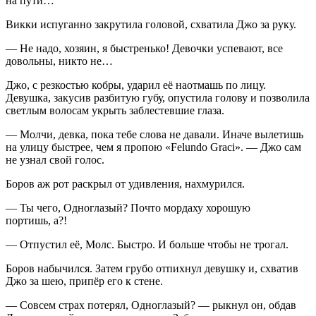
на пути…
Викки испуганно закрутила головой, схватила Джо за руку.
— Не надо, хозяин, я быстренько! Девочки успевают, все
довольны, никто не…
Джо, с резкостью кобры, ударил её наотмашь по лицу.
Девушка, закусив разбитую губу, опустила голову и позволила
светлым волосам укрыть заблестевшие глаза.
— Молчи, девка, пока тебе слова не давали. Иначе вылетишь
на улицу быстрее, чем я пропою «Felundo Graci». — Джо сам
не узнал свой голос.
Боров аж рот раскрыл от удивления, нахмурился.
— Ты чего, Одноглазый? Почто мордаху хорошую
портишь, а?!
— Отпустил её, Молс. Быстро. И больше чтобы не трогал.
Боров набычился. Затем грубо отпихнул девушку и, схватив
Джо за шею, припёр его к стене.
— Совсем страх потерял, Одноглазый? — рыкнул он, обдав