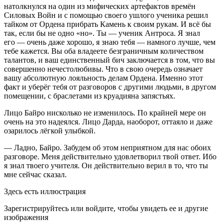
натолкнулся на один из мифических артефактов времён
Силовых Войн и с помощью своего ушлого ученика решил
тайком от Ордена прибрать Камень к своим рукам. И всё бы
так, если бы не одно «но». Ты — ученик Антроса. Я знал
его — очень даже хорошо, я знаю тебя — намного лучше, чем
тебе кажется. Вы оба владеете безграничным количеством
талантов, и ваш единственный бич заключается в том, что вы
совершенно нечестолюбивы. Что в свою очередь означает
вашу абсолютную лояльность делам Ордена. Именно этот
факт и уберёг тебя от разговоров с другими людьми, в другом
помещении, с браслетами из круадия
на запястьях.
Лицо Байро нисколько не изменилось. По крайней мере он
очень на это надеялся. Лицо Дарда, наоборот, оттаяло и даже
озарилось лёгкой улыбкой.
— Ладно, Байро. Забудем об этом неприятном для нас обоих
разговоре. Меня действительно удовлетворил твой ответ. Ибо
я знал твоего учителя. Он действительно верил в то, что ты
мне сейчас сказал.
Здесь есть иллюстрация
Зарегистрируйтесь или войдите, чтобы увидеть ее и другие
изображения