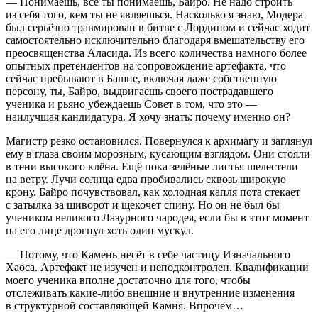
— Понимаешь, всё ты понимаешь, Байро. Не надо строить
из себя того, кем ты не являешься. Насколько я знаю, Модера
был серьёзно травмирован в битве с Лордином и сейчас ходит
самостоятельно исключительно благодаря вмешательству его
преосвященства Аласида. Из всего количества намного более
опытных претендентов на сопровождение артефакта, что
сейчас пребывают в Башне, включая даже собственную
персону, ты, Байро, выдвигаешь своего пострадавшего
ученика и рьяно убеждаешь Совет в том, что это —
наилучшая кандидатура. Я хочу знать: почему именно он?
Магистр резко остановился. Повернулся к архимагу и заглянул
ему в глаза своим морозным, кусающим взглядом. Они стояли
в тени высокого клёна. Ещё пока зелёные листья шелестели
на ветру. Лучи солнца едва пробивались сквозь широкую
крону. Байро почувствовал, как холодная капля пота стекает
с затылка за шиворот и щекочет спину. Но он не был бы
учеником великого Лазурного чародея, если бы в этот момент
на его лице дрогнул хоть один мускул.
— Потому, что Камень несёт в себе частицу Изначального
Хаоса. Артефакт не изучен и неподконтролен. Квалификации
моего ученика вполне достаточно для того, чтобы
отслеживать какие-либо внешние и внутренние изменения
в структурной составляющей Камня. Впрочем…