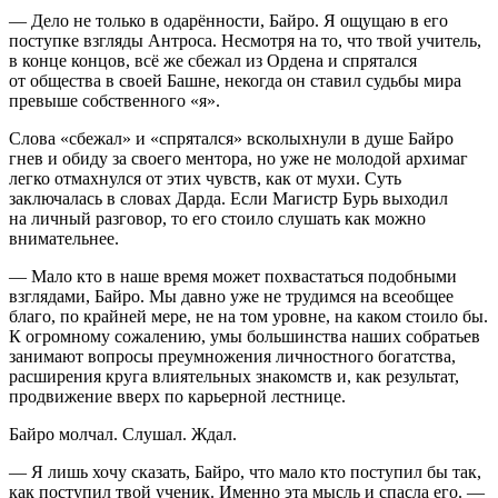
— Дело не только в одарённости, Байро. Я ощущаю в его
поступке взгляды Антроса. Несмотря на то, что твой учитель,
в конце концов, всё же сбежал из Ордена и спрятался
от общества в своей Башне, некогда он ставил судьбы мира
превыше собственного «я».
Слова «сбежал» и «спрятался» всколыхнули в душе Байро
гнев и обиду за своего ментора, но уже не молодой архимаг
легко отмахнулся от этих чувств, как от мухи. Суть
заключалась в словах Дарда. Если Магистр Бурь выходил
на личный разговор, то его стоило слушать как можно
внимательнее.
— Мало кто в наше время может похвастаться подобными
взглядами, Байро. Мы давно уже не трудимся на всеобщее
благо, по крайней мере, не на том уровне, на каком стоило бы.
К огромному сожалению, умы большинства наших собратьев
занимают вопросы преумножения личностного богатства,
расширения круга влиятельных знакомств и, как результат,
продвижение вверх по карьерной лестнице.
Байро молчал. Слушал. Ждал.
— Я лишь хочу сказать, Байро, что мало кто поступил бы так,
как поступил твой ученик. Именно эта мысль и спасла его. —