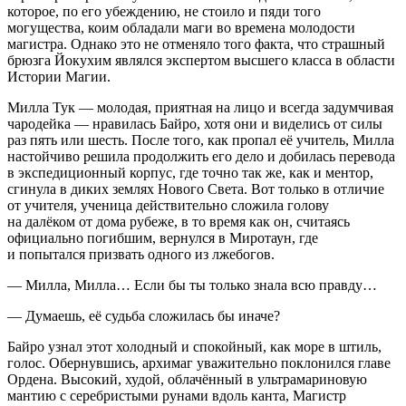
которое, по его убеждению, не стоило и пяди того
могущества, коим обладали маги во времена молодости
магистра. Однако это не отменяло того факта, что страшный
брюзга Йокухим являлся экспертом высшего класса в области
Истории Магии.
Милла Тук — молодая, приятная на лицо и всегда задумчивая
чародейка — нравилась Байро, хотя они и виделись от силы
раз пять или шесть. После того, как пропал её учитель, Милла
настойчиво решила продолжить его дело и добилась перевода
в экспедиционный корпус, где точно так же, как и ментор,
сгинула в диких землях Нового Света. Вот только в отличие
от учителя, ученица действительно сложила голову
на далёком от дома рубеже, в то время как он, считаясь
официально погибшим, вернулся в Миротаун, где
и попытался призвать одного из лжебогов.
— Милла, Милла… Если бы ты только знала всю правду…
— Думаешь, её судьба сложилась бы иначе?
Байро узнал этот холодный и спокойный, как море в штиль,
голос. Обернувшись, архимаг уважительно поклонился главе
Ордена. Высокий, худой, облачённый в ультрамариновую
мантию с серебристыми рунами вдоль канта, Магистр