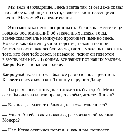
— Мы ведь на кладбище. Здесь всегда так. Я бы даже сказал,
что любое кладбище, по сути, является квинтэссенцией
грусти. Местом её сосредоточения.
— Это смотря как его воспринимать. Если как вместилище
горьких воспоминаний об утраченных людях, то да,
вселенская печаль неминуемо проживает именно здесь.
Но если как обитель умиротворения, покоя и вечной
безмятежности, как особое место, где ты можешь навестить
того, кто был тебе дорог, и неважно, лежит он при этом
в земле, или нет… В общем, всё зависит от наших мыслей,
Байро. Всё — в нашей голове.
Байро улыбнулся, но улыбка всё равно вышла грустной.
Какое-то время молчали. Тишину нарушил Дард:
— Ты размышлял о том, как сложилась бы судьба Миллы,
если бы она знала всю правду о своём учителе. Я прав?
— Как всегда, магистр. Значит, вы тоже узнали его?
— Узнал. А тебе, как я полагаю, рассказал твой ученик
Модера?
— Нет. Когда открылся портал, я, как и вы, попросту