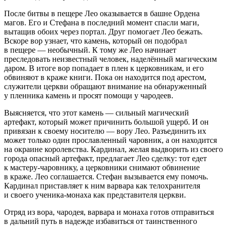
После битвы в пещере Лео оказывается в башне Ордена
магов. Его и Стефана в последний момент спасли маги,
вытащив обоих через портал. Друг помогает Лео бежать.
Вскоре вор узнает, что камень, который он подобрал
в пещере — необычный. К тому же Лео начинает
преследовать неизвестный человек, наделённый магическим
даром. В итоге вор попадает в плен к церковникам, и его
обвиняют в краже книги. Пока он находится под арестом,
служители церкви обращают внимание на обнаруженный
у пленника камень и просят помощи у чародеев.
Выясняется, что этот камень — сильный магический
артефакт, который может причинить большой ущерб. И он
привязан к своему носителю — вору Лео. Разъединить их
может только один прославленный чаровник, а он находится
на окраине королевства. Кардинал, желая выдворить из своего
города опасный артефакт, предлагает Лео сделку: тот едет
к мастеру-чаровнику, а церковники снимают обвинение
в краже. Лео соглашается. Стефан вызывается ему помочь.
Кардинал приставляет к ним варвара как телохранителя
и своего ученика-монаха как представителя церкви.
Отряд из вора, чародея, варвара и монаха готов отправиться
в дальний путь в надежде избавиться от таинственного