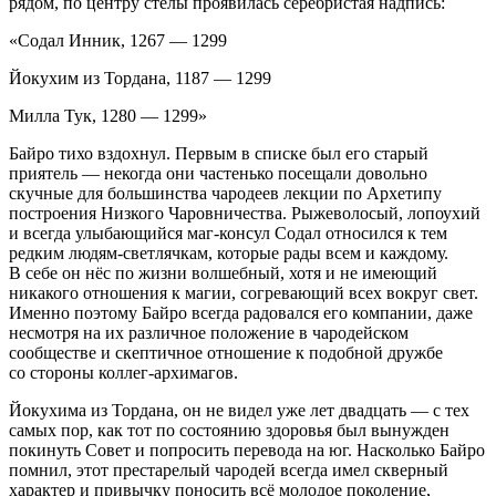
рядом, по центру стелы проявилась серебристая надпись:
«Содал Инник, 1267 — 1299
Йокухим из Тордана, 1187 — 1299
Милла Тук, 1280 — 1299»
Байро тихо вздохнул. Первым в списке был его старый
приятель — некогда они частенько посещали довольно
скучные для большинства чародеев лекции по Архетипу
построения Низкого Чаровничества. Рыжеволосый, лопоухий
и всегда улыбающийся маг-консул
Содал относился к тем
редким людям-светлячкам, которые рады всем и каждому.
В себе он нёс по жизни волшебный, хотя и не имеющий
никакого отношения к магии, согревающий всех вокруг свет.
Именно поэтому Байро всегда радовался его компании, даже
несмотря на их различное положение в чародейском
сообществе и скептичное отношение к подобной дружбе
со стороны коллег-архимагов.
Йокухима из Тордана, он не видел уже лет двадцать — с тех
самых пор, как тот по состоянию здоровья был вынужден
покинуть Совет и попросить перевода на юг. Насколько Байро
помнил, этот престарелый чародей всегда имел скверный
характер и привычку поносить всё молодое поколение,