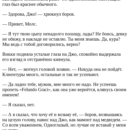
глаз был краснее обычного.
— Здорова, Джо! — хрюкнул боров.
— Привет, Молс.
— Я тут твою цыпу ненадолго похищу, лады? Не боись, девку
не обижу, в накладе не оставлю. Ты меня знаешь. Да, кура?
Мы ведь с тобой договорились, верно?
Викки подняла усталые глаза на Джо, спокойно выдержала
его взгляд и отстранённо кивнула.
— Нет, — мотнул головой хозяин. — Никуда она не пойдёт.
Клиентуры много, остальные и так не успевают.
— Да ладно тебе, мужик, мне много не надо. Не успеешь
пропеть «Felundo Graci», как она уже вернётся, клянусь своим
именем!
— Я сказал, нет.
— А я сказал, что хочу её и возьму её, — боров, возвышаясь
на целую голову, навис над Джо, как мамонт над медведем. —
Со всем уважением, Одноглазый, но лучше не вставай у меня