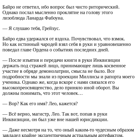
Байро не ответил, ибо вопрос был чисто риторический.
Однако послал мысленно проклятие на голову этого
лизоблюда Ланарда Фабоуна.
— Я слушаю тебя, Грейхус.
Байро едва удержался от вздоха. Почувствовал, что взмок.
Но как истинный чародей взял себя в руки и уравновешенно
поведал главе Ордена о событиях последних дней.
— После изъятия и передачи книги в руки Инквизиции
держать под стражей лицо, принимающее лишь косвенное
участие в обряде демонолатрии, смысла не было. Все
подробности мы знали из проекции Миллисы и рапорта моего
ученика. Однако же, когда вскоре с нами связался его
высокопреосвященство, дело приняло иной оборот. Вы
должны понимать, что этот человек…
— Вор? Как его имя? Лео, кажется?
— Всё верно, магистр, Лео. Так вот, попав в руки
Инквизиции, он был уже вне нашей юрисдикции.
— Даже несмотря на то, что оный каким-то чудесным образом
завладел крайне эксцентричным астральным артефактом,