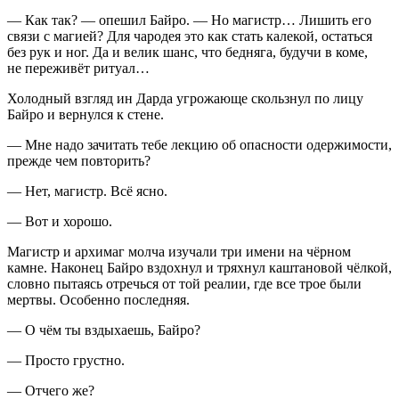
— Как так? — опешил Байро. — Но магистр… Лишить его
связи с магией? Для чародея это как стать калекой, остаться
без рук и ног. Да и велик шанс, что бедняга, будучи в коме,
не переживёт ритуал…
Холодный взгляд ин Дарда угрожающе скользнул по лицу
Байро и вернулся к стене.
— Мне надо зачитать тебе лекцию об опасности одержимости,
прежде чем повторить?
— Нет, магистр. Всё ясно.
— Вот и хорошо.
Магистр и архимаг молча изучали три имени на чёрном
камне. Наконец Байро вздохнул и тряхнул каштановой чёлкой,
словно пытаясь отречься от той реалии, где все трое были
мертвы. Особенно последняя.
— О чём ты вздыхаешь, Байро?
— Просто грустно.
— Отчего же?