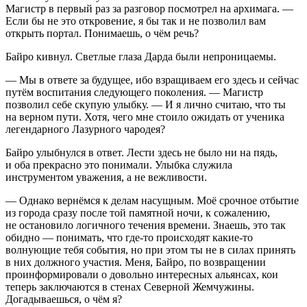
Магистр в первый раз за разговор посмотрел на архимага. —
Если бы не это откровение, я бы так и не позволил вам
открыть портал. Понимаешь, о чём речь?
Байро кивнул. Светлые глаза Дарда были непроницаемы.
— Мы в ответе за будущее, ибо взращиваем его здесь и сейчас
путём воспитания следующего поколения. — Магистр
позволил себе скупую улыбку. — И я лично считаю, что ты
на верном пути. Хотя, чего мне стоило ожидать от ученика
легендарного Лазурного чародея?
Байро улыбнулся в ответ. Лести здесь не было ни на пядь,
и оба прекрасно это понимали. Улыбка служила
инструментом уважения, а не вежливости.
— Однако вернёмся к делам насущным. Моё срочное отбытие
из города сразу после той памятной ночи, к сожалению,
не остановило логичного течения времени. Знаешь, это так
обидно — понимать, что где-то происходят какие-то
волнующие тебя события, но при этом ты не в силах принять
в них должного участия. Меня, Байро, по возвращении
проинформировали о довольно интересных альянсах, кои
теперь заключаются в стенах Северной Жемчужины.
Догадываешься, о чём я?