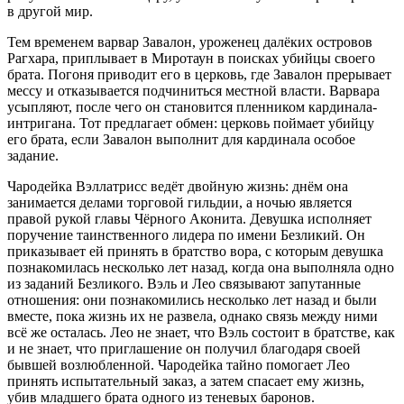
в другой мир.
Тем временем варвар Завалон, уроженец далёких островов
Рагхара, приплывает в Миротаун в поисках убийцы своего
брата. Погоня приводит его в церковь, где Завалон прерывает
мессу и отказывается подчиниться местной власти. Варвара
усыпляют, после чего он становится пленником кардинала-
интригана. Тот предлагает обмен: церковь поймает убийцу
его брата, если Завалон выполнит для кардинала особое
задание.
Чародейка Вэллатрисс ведёт двойную жизнь: днём она
занимается делами торговой гильдии, а ночью является
правой рукой главы Чёрного Аконита. Девушка исполняет
поручение таинственного лидера по имени Безликий. Он
приказывает ей принять в братство вора, с которым девушка
познакомилась несколько лет назад, когда она выполняла одно
из заданий Безликого. Вэль и Лео связывают запутанные
отношения: они познакомились несколько лет назад и были
вместе, пока жизнь их не развела, однако связь между ними
всё же осталась. Лео не знает, что Вэль состоит в братстве, как
и не знает, что приглашение он получил благодаря своей
бывшей возлюбленной. Чародейка тайно помогает Лео
принять испытательный заказ, а затем спасает ему жизнь,
убив младшего брата одного из теневых баронов.