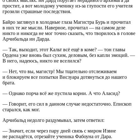
о своих мыслях: ин Дард поругает нерадивого архимага да
простит, а вот молодому ученику из-за глупости его учителя
грозили страшные последствия.
Байро заглянул в холодные глаза Магистра Бурь и прочитал
в них те же мысли. Наверное, прочитал — на самом деле
никто и никогда не мог точно сказать, что творилось в голове
Арчибальда ин Дарда.
— Так, выходит, этот Кальт всё ещё в коме? — тон главы
Ордена уже вновь был сухим, деловым, без капли эмоций. —
В него, надеюсь, никто не вселился?
— Нет, что вы, магистр! Мы тщательно отслеживаем
и блокируем все попытки Висзуара дотянуться до нашего
брата.
— Однако порча всё же пустила корни. А что Аласид?
— Говорит, его сил в данном случае недостаточно. Епископ
старался, как мог.
Арчибальд недолго раздумывал, затем ответил:
— Значит, если через пару дней связь с миром Извне
не распадётся, отрезайте ученика Фабоуна от Дара.