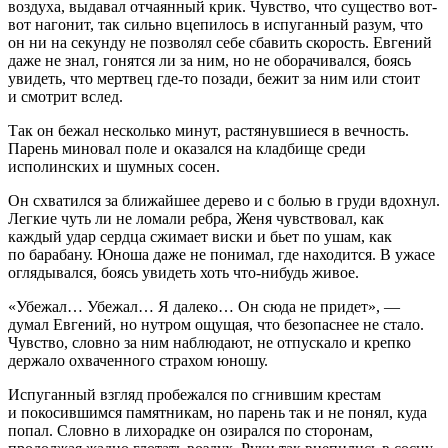
воздуха, выдавал отчаянный крик. Чувство, что существо вот-
вот нагонит, так сильно вцепилось в испуганный разум, что
он ни на секунду не позволял себе сбавить скорость. Евгений
даже не знал, гонятся ли за ним, но не оборачивался, боясь
увидеть, что мертвец где-то позади, бежит за ним или стоит
и смотрит вслед.
Так он бежал несколько минут, растянувшиеся в вечность.
Парень миновал поле и оказался на кладбище среди
исполинских и шумных сосен.
Он схватился за ближайшее дерево и с болью в груди вдохнул.
Легкие чуть ли не ломали ребра, Женя чувствовал, как
каждый удар сердца сжимает виски и бьет по ушам, как
по барабану. Юноша даже не понимал, где находится. В ужасе
оглядывался, боясь увидеть хоть что-нибудь живое.
«Убежал… Убежал… Я далеко… Он сюда не придет», —
думал Евгений, но нутром ощущая, что безопаснее не стало.
Чувство, словно за ним наблюдают, не отпускало и крепко
держало охваченного страхом юношу.
Испуганный взгляд пробежался по сгнившим крестам
и покосившимся памятникам, но парень так и не понял, куда
попал. Словно в лихорадке он озирался по сторонам,