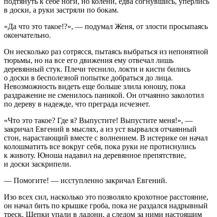
подтянуть к себе ноги, но колени, едва согнувшись, уперлись
в доски, а руки застряли по бокам.
«Да что это такое!?», — подумал Женя, от злости просыпаясь
окончательно.
Он несколько раз сотрясся, пытаясь выбраться из непонятной
тюрьмы, но на все его движения ему отвечал лишь
деревянный стук. Плечи теснило, локти и кисти бились
о доски в бесполезной попытке добраться до лица.
Невозможность видеть еще больше злила юношу, пока
раздражение не сменилось паникой. Он отчаянно заколотил
по дереву в надежде, что преграда исчезнет.
«Что это такое? Где я? Выпустите! Выпустите меня!», —
закричал Евгений в мыслях, а из уст вырвался отчаянный
стон, нарастающий вместе с волнением. В истерике он начал
колошматить все вокруг себя, пока руки не протиснулись
к животу. Юноша надавил на деревянное препятствие,
и доски заскрипели.
— Помогите! — исступленно закричал Евгений.
Изо всех сил, насколько это позволяло крохотное расстояние,
он начал бить по крышке гроба, пока не раздался надрывный
треск. Щепки упали в ладони, а следом за ними настоящим