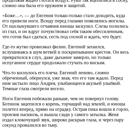
продолжая жадно глотать воздух. Руки так вцепились в сосну,
словно она была его оружием и защитой.
«Боже…», — до Евгения только-только стало доходить, куда
его привели ноги. Всюду перед глазами появлялись могилы.
От нахлынувшего отчаяния юноша заскулил. Слезы полились
из глаз, и он вдруг почувствовал себя таким обессиленным,
что готов был сдаться, сесть под сосной и ждать, что будет.
Где-то жутко провизжал филин. Евгений затаился,
вслушиваясь в шум ветвей и поскрипывание крестов. Он весь
превратился в слух, даже дыхание замерло, но только
испуганное сердце продолжало стучать по вискам.
Что-то коснулось его плеча. Евгений лениво, словно
обреченный, обернулся, уже зная, что его там ждало. Перед
ним застыло лицо Андрея, улыбающееся акульей улыбкой.
Темные глаза смотрели весело.
Ноги Евгения побежали раньше, чем он повернул голову.
Ботинок зацепился о корень, торчащий над землей, и юноша
полетел вперед, прямо на оградку. Острая пика вошла в горло,
пронзив насквозь, и вышла сзади у самого затылка. Женя
издал клокочущий звук, широко раскрыв глаза, и через пару
секунд провалился во тьму.