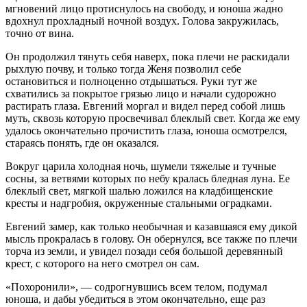
мгновений лицо протиснулось на свободу, и юноша жадно
вдохнул прохладный ночной воздух. Голова закружилась,
точно от вина.
Он продолжил тянуть себя наверх, пока плечи не раскидали
рыхлую почву, и только тогда Женя позволил себе
остановиться и полноценно отдышаться. Руки тут же
схватились за покрытое грязью лицо и начали судорожно
растирать глаза. Евгений моргал и видел перед собой лишь
муть, сквозь которую просвечивал блеклый свет. Когда же ему
удалось окончательно прочистить глаза, юноша осмотрелся,
стараясь понять, где он оказался.
Вокруг царила холодная ночь, шумели тяжелые и тучные
сосны, за ветвями которых по небу кралась бледная луна. Ее
блеклый свет, мягкой шалью ложился на кладбищенские
кресты и надгробия, окруженные стальными оградками.
Евгений замер, как только необычная и казавшаяся ему дикой
мысль прокралась в голову. Он обернулся, все также по плечи
торча из земли, и увидел позади себя большой деревянный
крест, с которого на него смотрел он сам.
«Похоронили», — содрогнувшись всем телом, подумал
юноша, и дабы убедиться в этом окончательно, еще раз