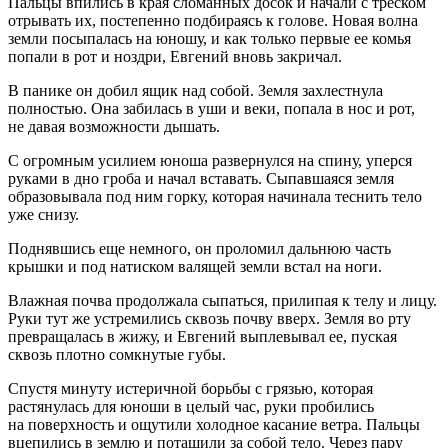
Пальцы впились в края сломанных досок и начали с треском
отрывать их, постепенно подбираясь к голове. Новая волна
земли посыпалась на юношу, и как только первые ее комья
попали в рот и ноздри, Евгений вновь закричал.
В панике он добил ящик над собой. Земля захлестнула
полностью. Она забилась в уши и веки, попала в нос и рот,
не давая возможности дышать.
С огромным усилием юноша развернулся на спину, уперся
руками в дно гроба и начал вставать. Сыпавшаяся земля
образовывала под ним горку, которая начинала теснить тело
уже снизу.
Поднявшись еще немного, он проломил дальнюю часть
крышки и под натиском валящей земли встал на ноги.
Влажная почва продолжала сыпаться, прилипая к телу и лицу.
Руки тут же устремились сквозь почву вверх. Земля во рту
превращалась в жижу, и Евгений выплевывал ее, пуская
сквозь плотно сомкнутые губы.
Спустя минуту истеричной борьбы с грязью, которая
растянулась для юноши в целый час, руки пробились
на поверхность и ощутили холодное касание ветра. Пальцы
вцепились в землю и потащили за собой тело. Через пару