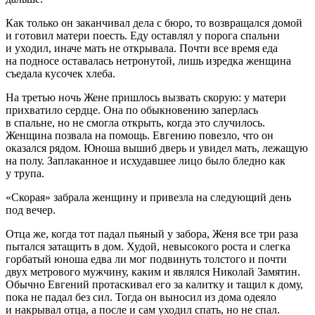
Как только он заканчивал дела с бюро, то возвращался домой
и готовил матери поесть. Еду оставлял у порога спальни
и уходил, иначе мать не открывала. Почти все время еда
на подносе оставалась нетронутой, лишь изредка женщина
съедала кусочек хлеба.
На третью ночь Жене пришлось вызвать скорую: у матери
прихватило сердце. Она по обыкновению заперлась
в спальне, но не смогла открыть, когда это случилось.
Женщина позвала на помощь. Евгению повезло, что он
оказался рядом. Юноша вышиб дверь и увидел мать, лежащую
на полу. Заплаканное и исхудавшее лицо было бледно как
у трупа.
«Скорая» забрала женщину и привезла на следующий день
под вечер.
Отца же, когда тот падал пьяный у забора, Женя все три раза
пытался затащить в дом. Худой, невысокого роста и слегка
горбатый юноша едва ли мог подвинуть толстого и почти
двух метрового мужчину, каким и являлся Николай Замятин.
Обычно Евгений протаскивал его за калитку и тащил к дому,
пока не падал без сил. Тогда он выносил из дома одеяло
и накрывал отца, а после и сам уходил спать, но не спал.