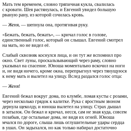
Мать тем временем, словно тряпичная кукла, свалилась
с кровати. Шея растянулась, и Евгений увидел большую
рваную рану, из которой сочилась кровь.
— Женя, — шепнула она, протягивая руку.
«Бежать, бежать, бежать», — кричал голос в голове,
единственный голос, который он слышал. Евгений смотрел
на мать, но не видел её.
Слабый сквозняк коснулся лица, и он тут же вспомнил про
окно. Свет луны, проскальзывающий через раму, словно
указывал на спасение. Юноша моментально вскочил на ноги
и, не видя ничего, кроме окна, перепрыгнул через тянущуюся
к нему мать и вылетел на улицу. Вслед раздался голос отца:
— Женя!
Евгений бежал вокруг дома, по клумбе, ломая кусты с розами,
через несколько грядок к калитке. Рука с яростным звоном
дернула щеколду, и юноша вылетел на улицу. Страх дышал
в затылок. Он бежал и кричал, несся, сам не зная куда, совсем
позабыв, где остальные дома, не видя их огней. Юноша
мчался по дороге, слыша лишь оглушительные удары сердца
в ушах. Он задыхался, но как только набирал достаточно