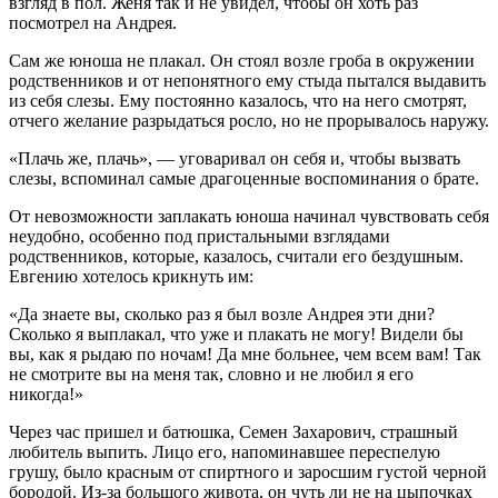
взгляд в пол. Женя так и не увидел, чтобы он хоть раз
посмотрел на Андрея.
Сам же юноша не плакал. Он стоял возле гроба в окружении
родственников и от непонятного ему стыда пытался выдавить
из себя слезы. Ему постоянно казалось, что на него смотрят,
отчего желание разрыдаться росло, но не прорывалось наружу.
«Плачь же, плачь», — уговаривал он себя и, чтобы вызвать
слезы, вспоминал самые драгоценные воспоминания о брате.
От невозможности заплакать юноша начинал чувствовать себя
неудобно, особенно под пристальными взглядами
родственников, которые, казалось, считали его бездушным.
Евгению хотелось крикнуть им:
«Да знаете вы, сколько раз я был возле Андрея эти дни?
Сколько я выплакал, что уже и плакать не могу! Видели бы
вы, как я рыдаю по ночам! Да мне больнее, чем всем вам! Так
не смотрите вы на меня так, словно и не любил я его
никогда!»
Через час пришел и батюшка, Семен Захарович, страшный
любитель выпить. Лицо его, напоминавшее переспелую
грушу, было красным от спиртного и заросшим густой черной
бородой. Из-за большого живота, он чуть ли не на цыпочках