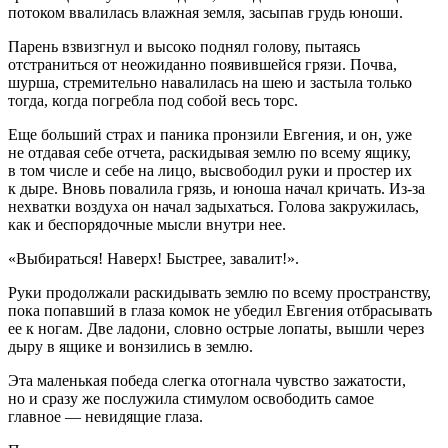
потоком ввалилась влажная земля, засыпав грудь юноши.
Парень взвизгнул и высоко поднял голову, пытаясь
отстраниться от неожиданно появившейся грязи. Почва,
шурша, стремительно навалилась на шею и застыла только
тогда, когда погребла под собой весь торс.
Еще больший страх и паника пронзили Евгения, и он, уже
не отдавая себе отчета, раскидывая землю по всему ящику,
в том числе и себе на лицо, высвободил руки и простер их
к дыре. Вновь повалила грязь, и юноша начал кричать. Из-за
нехватки воздуха он начал задыхаться. Голова закружилась,
как и беспорядочные мысли внутри нее.
«Выбираться! Наверх! Быстрее, завалит!».
Руки продолжали раскидывать землю по всему пространству,
пока попавший в глаза комок не убедил Евгения отбрасывать
ее к ногам. Две ладони, словно острые лопаты, вышли через
дыру в ящике и вонзились в землю.
Эта маленькая победа слегка отогнала чувство зажатости,
но и сразу же послужила стимулом освободить самое
главное — невидящие глаза.