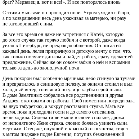
брат? Мерзавец я, вот и все!». И все повторялось вновь.
С этими мыслями он проводил ночи. Утром уходил в бюро,
а по возвращении весь день ухаживал за матерью, ни разу
не заговорившей с ним.
За все это время он даже не встретился с Катей, которую
до этого случая так горячо любил и с которой, даже когда
уехал в Петербург, не прекращал общения. Он писал ей
каждый день, лелея призрачную и детскую мечту о том, что,
как только получит диплом и найдет работу, сразу сделает ей
предложение. Сейчас же он совсем забыл о ней и вспомнил
только за день до злополучной ночи.
День похорон был особенно мрачным: небо сгинуло за тучами
и превратилось в свинцовую пелену, за окнами стонал и выл
холодный ветер, гонявший по улице клубы серой пыли.
В доме Замятиных собрались все родственники и друзья
Андрея, с которыми он работал. Гроб поместили посреди зала
на двух табуретках, а вокруг расставили стулья. Мать все
время, пока приходили гости и до самого отпевания,
не выходила. Сидела тише мыши в своей спальне, дрожа
от непонятного Жене страха, словно боялась увидеть сына
мертвым. Отец же, опухший и красный от пьянства, сидел
в мятом пиджаке подле Евгения, потупив безжизненный