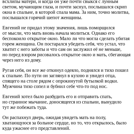
всхлипы матери, и когда он уже почти свыкся с лунным
светом, мучающим глаза, и почти заснул, послышался скрип
окна в спальне, в которой спала мама. За ним, точно молитва,
послышался горячий шепот женщины.
Евгений не придал этому значения, лишь поморщился
от мысли, что мать вновь начала молиться. Однако его
беспокоило открытое окно. Мало ли что могла сделать убитая
горем женщина. Он постарался убедить себя, что устал, что
хватит с него заботы и что сам он заслужил её не меньше,
но перед взором рисовалось открытое окно и мать, сбегающая
через него из дому.
Ругая себя, он все же откинул одеяло, поднялся и тихо пошел
к спальне. По пути он заглянул в кухню и увидел отца,
спящего на столе рядом с опрокинутой бутылкой водки.
Мужчина тихо сопел и бубнил себе что-то под нос.
Евгений хотел было разбудить его и отправить спать,
но странное мычание, доносящееся из спальни, вынудило
тут же побежать туда.
Он распахнул дверь, ожидая увидеть мать на полу,
хватающуюся за больное сердце, но то, что открылось, было
куда ужаснее его представлений.