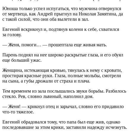
Юноша только успел испугаться, что мужчина отвернулся
от мертвеца, как Андрей прыгнул на Николая Замятина, да
с такой силой, что они оба вылетели в зал.
Евгений вскрикнул и, подтянув колени к себе, схватился
за голову.
— Женя, помоги… — прошептала еще живая мать.
Парень поднял на нее широко раскрытые глаза, и его обуял
еще больший ужас.
Женщина, истекающая кровью, тянулась к нему с кровати,
простирая красные руки. Глаза, полные мольбы, смотрели
на сына, а губы дрожали от страха и плача.
Тем временем из зала послышались звуки борьбы. Разбилось
стекло. Рев, словно львиный, наполнил дом.
— Женя! — крикнул отец и зарычал, словно его придавило
что-то тяжелое.
Евгений обрадовался тому, что папа был еще жив, однако
последовавшие за этим крики, заставили надежду исчезнуть.