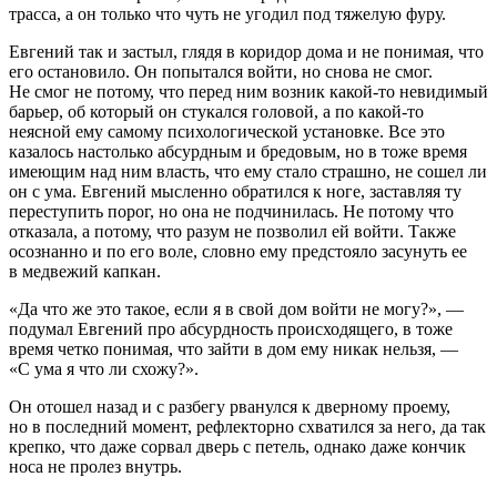
трасса, а он только что чуть не угодил под тяжелую фуру.
Евгений так и застыл, глядя в коридор дома и не понимая, что
его остановило. Он попытался войти, но снова не смог.
Не смог не потому, что перед ним возник какой-то невидимый
барьер, об который он стукался головой, а по какой-то
неясной ему самому психологической установке. Все это
казалось настолько абсурдным и бредовым, но в тоже время
имеющим над ним власть, что ему стало страшно, не сошел ли
он с ума. Евгений мысленно обратился к ноге, заставляя ту
переступить порог, но она не подчинилась. Не потому что
отказала, а потому, что разум не позволил ей войти. Также
осознанно и по его воле, словно ему предстояло засунуть ее
в медвежий капкан.
«Да что же это такое, если я в свой дом войти не могу?», —
подумал Евгений про абсурдность происходящего, в тоже
время четко понимая, что зайти в дом ему никак нельзя, —
«С ума я что ли схожу?».
Он отошел назад и с разбегу рванулся к дверному проему,
но в последний момент, рефлекторно схватился за него, да так
крепко, что даже сорвал дверь с петель, однако даже кончик
носа не пролез внутрь.