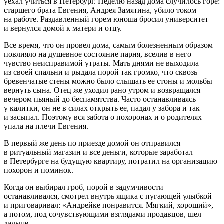
уехал учиться в Петербург. Неделю назад дома случилось горе:
старшего брата Евгения, Андрея Замятина, убило током
на работе. Раздавленный горем юноша бросил университет
и вернулся домой к матери и отцу.
Все время, что он провел дома, самым болезненным образом
повлияло на душевное состояние парня, вселив в него
чувство неисправимой утраты. Мать днями не выходила
из своей спальни и рыдала порой так громко, что сквозь
бревенчатые стены можно было слышать ее стоны и мольбы
вернуть сына. Отец же уходил рано утром и возвращался
вечером пьяный до беспамятства. Часто останавливаясь
у калитки, он не в силах открыть ее, падал у забора и так
и засыпал. Поэтому вся забота о похоронах и о родителях
упала на плечи Евгения.
В первый же день по приезде домой он отправился
в ритуальный магазин и все деньги, которые заработал
в Петербурге на будущую квартиру, потратил на организацию
похорон и поминок.
Когда он выбирал гроб, порой в задумчивости
останавливался, смотрел внутрь ящика с пугающей улыбкой
и приговаривал: «Андрейке понравится. Мягкий, хороший»,
а потом, под сочувствующими взглядами продавцов, шел
дальше.