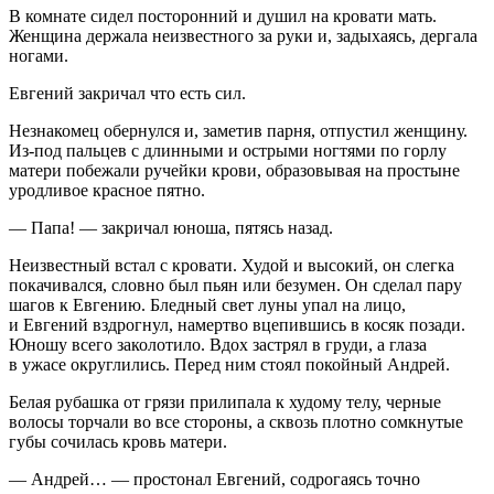
В комнате сидел посторонний и душил на кровати мать.
Женщина держала неизвестного за руки и, задыхаясь, дергала
ногами.
Евгений закричал что есть сил.
Незнакомец обернулся и, заметив парня, отпустил женщину.
Из-под пальцев с длинными и острыми ногтями по горлу
матери побежали ручейки крови, образовывая на простыне
уродливое красное пятно.
— Папа! — закричал юноша, пятясь назад.
Неизвестный встал с кровати. Худой и высокий, он слегка
покачивался, словно был пьян или безумен. Он сделал пару
шагов к Евгению. Бледный свет луны упал на лицо,
и Евгений вздрогнул, намертво вцепившись в косяк позади.
Юношу всего заколотило. Вдох застрял в груди, а глаза
в ужасе округлились. Перед ним стоял покойный Андрей.
Белая рубашка от грязи прилипала к худому телу, черные
волосы торчали во все стороны, а сквозь плотно сомкнутые
губы сочилась кровь матери.
— Андрей… — простонал Евгений, содрогаясь точно