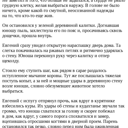
Не заметил и того, что больше не задыхался, а сердце не рвало
грудную клетку, желая выбраться наружу. В голове не было
ничего, кроме какой-то смутной, неосознанной надежды
на то, что кто-то еще жив.
Он остановился у зеленой деревянной калитки. Догнавшая
юношу пыль, захлестнула его по пояс и, просачиваясь сквозь
дощечки, прошла внутрь.
Евгений сразу увидел открытую нараспашку дверь дома. Та
слегка покачивалась на ржавых петлях и ритмично ударялась
о стену. Юноша перекинул руку через калитку и отпер
щеколду.
Стоило ему ступить шаг, как рядом в сарае раздалось
иступленное мычание коровы. Тут же послышалась тяжелая
поступь копыт, а за ней и мощные удары в деревянную стену
возле юноши, словно обезумевшее животное хотело
выбраться.
Евгений с испугу отпрянул прочь, как вдруг в курятнике
взбесились куры. Их удары об стены и кудахтанье звучали так
громко, что юноша схватился за голову и скорее побежал
в дом, как вдруг, у самого порога спохватился и замер,
вцепившись отросшими когтями в дверной проем. Парень
остановился так резко, словно перед ним была оживленная