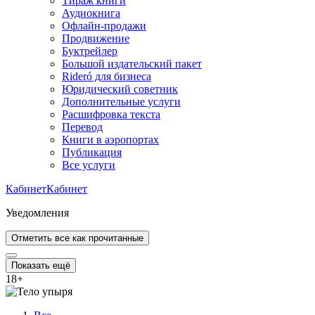
Тираж книги
Аудиокнига
Офлайн-продажи
Продвижение
Буктрейлер
Большой издательский пакет
Rideró для бизнеса
Юридический советник
Дополнительные услуги
Расшифровка текста
Перевод
Книги в аэропортах
Публикация
Все услуги
Кабинет
Кабинет
Уведомления
Отметить все как прочитанные
Показать ещё
18
+