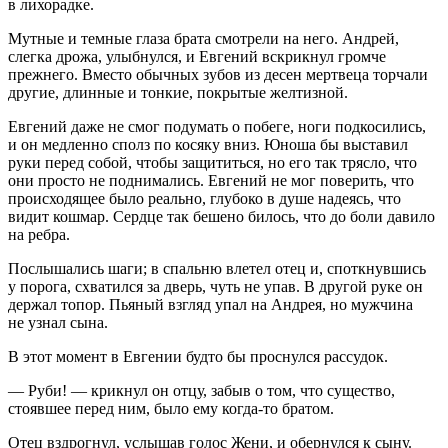
в лихорадке.
Мутные и темные глаза брата смотрели на него. Андрей,
слегка дрожа, улыбнулся, и Евгений вскрикнул громче
прежнего. Вместо обычных зубов из десен мертвеца торчали
другие, длинные и тонкие, покрытые желтизной.
Евгений даже не смог подумать о побеге, ноги подкосились,
и он медленно сполз по косяку вниз. Юноша бы выставил
руки перед собой, чтобы защититься, но его так трясло, что
они просто не поднимались. Евгений не мог поверить, что
происходящее было реально, глубоко в душе надеясь, что
видит кошмар. Сердце так бешено билось, что до боли давило
на ребра.
Послышались шаги; в спальню влетел отец и, споткнувшись
у порога, схватился за дверь, чуть не упав. В другой руке он
держал топор. Пьяный взгляд упал на Андрея, но мужчина
не узнал сына.
В этот момент в Евгении будто бы проснулся рассудок.
— Руби! — крикнул он отцу, забыв о том, что существо,
стоявшее перед ним, было ему когда-то братом.
Отец вздрогнул, услышав голос Жени, и обернулся к сыну.