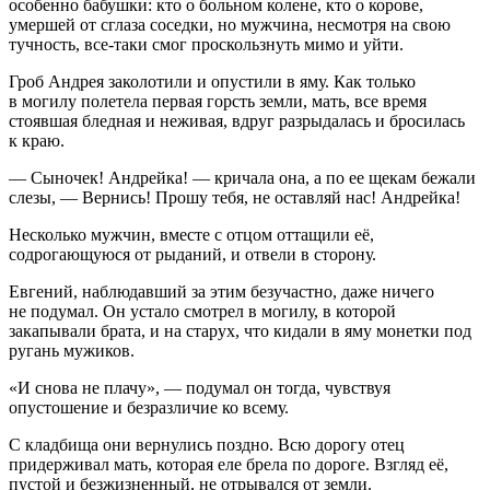
особенно бабушки: кто о больном колене, кто о корове,
умершей от сглаза соседки, но мужчина, несмотря на свою
тучность, все-таки смог проскользнуть мимо и уйти.
Гроб Андрея заколотили и опустили в яму. Как только
в могилу полетела первая горсть земли, мать, все время
стоявшая бледная и неживая, вдруг разрыдалась и бросилась
к краю.
— Сыночек! Андрейка! — кричала она, а по ее щекам бежали
слезы, — Вернись! Прошу тебя, не оставляй нас! Андрейка!
Несколько мужчин, вместе с отцом оттащили её,
содрогающуюся от рыданий, и отвели в сторону.
Евгений, наблюдавший за этим безучастно, даже ничего
не подумал. Он устало смотрел в могилу, в которой
закапывали брата, и на старух, что кидали в яму монетки под
ругань мужиков.
«И снова не плачу», — подумал он тогда, чувствуя
опустошение и безразличие ко всему.
С кладбища они вернулись поздно. Всю дорогу отец
придерживал мать, которая еле брела по дороге. Взгляд её,
пустой и безжизненный, не отрывался от земли.