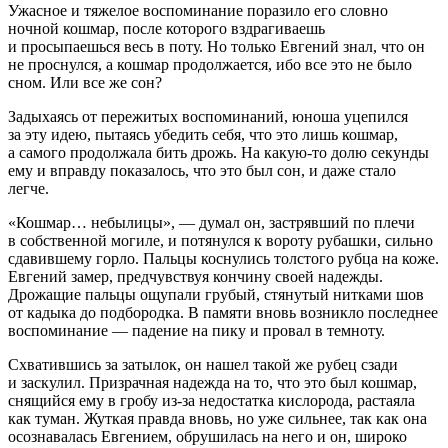
Ужасное и тяжелое воспоминание поразило его словно
ночной кошмар, после которого вздрагиваешь
и просыпаешься весь в поту. Но только Евгений знал, что он
не проснулся, а кошмар продолжается, ибо все это не было
сном. Или все же сон?
Задыхаясь от пережитых воспоминаний, юноша уцепился
за эту идею, пытаясь убедить себя, что это лишь кошмар,
а самого продолжала бить дрожь. На какую-то долю секунды
ему и вправду показалось, что это был сон, и даже стало
легче.
«Кошмар… небылицы», — думал он, застрявший по плечи
в собственной могиле, и потянулся к вороту рубашки, сильно
сдавившему горло. Пальцы коснулись толстого рубца на коже.
Евгений замер, предчувствуя кончину своей надежды.
Дрожащие пальцы ощупали грубый, стянутый нитками шов
от кадыка до подбородка. В памяти вновь возникло последнее
воспоминание — падение на пику и провал в темноту.
Схватившись за затылок, он нашел такой же рубец сзади
и заскулил. Призрачная надежда на то, что это был кошмар,
снящийся ему в гробу из-за недостатка кислорода, растаяла
как туман. Жуткая правда вновь, но уже сильнее, так как она
осознавалась Евгением, обрушилась на него и он, широко