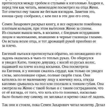
протиснулся между гробом и стульями к изголовью Андрея и,
перед тем как читать, мимоходом посмотрел на отца Жени.
Тот ответил ему таким же беглым взглядом. Заметив это,
юноша сразу сообразил, с кем пил в эти дни его отец.
Семен Захарович раскрыл книгу, и все окружили покойника
плотным кольцом, при этом вытеснив Женю за спины.
Из спальни вышла мать, в косынке, с бледным исхудавшим
лицом и маленькими, впавшими в черные глазницы глазами.
Он встала возле отца, и тот дрожащей рукой приобнял ее
за плечо.
Евгений пытался протиснуться обратно, но неожиданно его
ладонь оказалась в чьих-то теплых руках. Он обернулся
и увидел Катю, тонкую девушку, с косой из русых волос,
падавшей на плечо из-под косынки. Она посмотрела
на Евгения, и у юноши сжалось сердце, как только он увидел
слезы, заполнившие серые, полные скорби глаза. Они
катились по ее маленькому лицу к кончику носа, откуда
каплями срывались на пол или сползали к тонким губам. Она
смотрела на Женю с такой болью и с таким состраданием, что
от её взгляда, от того, что хоть кто-то понимал, насколько
было больно ему самому, он заплакал и крепко сжал её ладонь.
Так они и стояли, пока Семен Захарович читал молитву. Делал