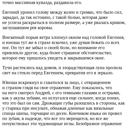
точно массивная кувалда, раздавила его.
Евгений уронил голову между колен и громко, что было сил,
зарыдал, да так истошно, с такой болью, которая даже
не успела раскрыться в полном размере, а уже рвалась криком,
заглушавшим рев коровы.
Внезапный порыв ветра хлопнул окном над головой Евгения,
и юноша тут же в страхе вскочил, уже думая бежать со всех
ног. Он тут же забыл о своей боли, но внимание его
привлекло другое, куда более страшное обстоятельство,
которое ему пришлось увидеть в закрывшемся окне.
Тучи растеклись над домом, и злорадствующая луна пролила
свет на стекло перед Евгением, превратив его в зеркало.
Юноша вскрикнул и схватился за лицо, с отвращением
и страхом глядя на свое отражение. Ему показалось, что
на него смотрел Андрей, с его темными глазами и острыми,
как у акулы зубами, но испугался еще сильнее, когда понял,
что это был он сам. Дрожащие губы разошлись в стороны, как
у старика при инсульте, обнажая длинные как вязальные
спицы шипы, торчащие из десен. Кончиком языка он провел
по зубам, в надежде, что все это мерещится, но все же
почувствовал эти чудовищные иглы. Безобразное отражение