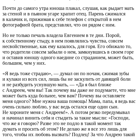
Почти до самого утра юноша плакал, слушая, как рыдает мать
за стеной и в пьяном угаре храпит отец. Парень сжимался
в калачик и, прижимая к себе телефон с открытой в нем
фотографией брата, представлял, что он рядом с ним.
Но не только печаль владела Евгением в те дни. Порой,
к собственному стыду, в нем появлялись чувства, совсем
несвойственные, как ему казалось, для горя. Его обижало то,
что родители совсем забыли о нем, замкнувшись в своем горе
и оставив юношу одного наедине со страданием, может быть,
большим, чем у них.
«Я ведь тоже страдаю», — думал он по ночам, сжимая зубы
и кулаки из всех сил, лишь бы не заскулить от давящей боли
и не разбудить уснувшую мать, — «Да я был ближе
с Андреем, чем вы! Так почему вы даже не подумаете, что мне
может быть куда больнее, чем вам? Почему вы оставляете
меня одного? Мне нужна ваша помощь! Мама, папа, я ведь вас
очень сильно люблю, у вас ведь остался еще один сын.
Не хороните меня с Андреем!». А потом резко передумывал
и начинал винить себя и стыдить за такие мысли: «Господи,
что же я говорю? Разве это не подло в такой момент так
думать и просить об этом? Не делаю же я все это лишь для
того, чтобы их любовь вызвать? Подлец! За что Андрею такой