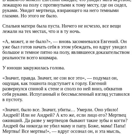
лежащую на полу с протянутыми к тому месту, где он сидел,
руками. Увидит мертвеца, взирающего на него темными
глазами. Но этого не было.
Спальня матери была пуста. Ничего не исчезло, все вещи
лежали на тех местах, что и в ту ночь.
«А, может, и не было?», — вновь засомневался Евгений. Он
уже был готов начать себя в этом убеждать, но вдруг увидел
большое и темное пятно на полу, являвшееся доказательством
реальности всего кошмара.
У юноши закружилась голова.
«Значит, правда. Значит, не сон все это», — подумал он,
ощущая, как тошнота подступает к горлу. Евгений
развернулся спиной к стене и сполз по ней вниз, обхватив
себя руками. Испуганный и бессмысленный взгляд уставился
в пустоту.
«Значит, было все. Значит, убиты… Умерли. Оно убило!
Андрей! Или не Андрей? А кто же, если лицо его? Мертвец
оживший. Да разве у мертвецов бывают такие зубы и когти?
Андрей бы никогда не убил маму и папу. Боже, мама! Папа!
Мертвы! Все мертвы!», — вдруг осознал он, и эта мысль,