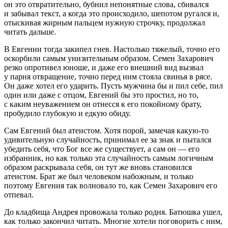
он это отвратительно, бубнил непонятные слова, сбивался
и забывал текст, а когда это происходило, шепотом ругался и,
отыскивая жирным пальцем нужную строчку, продолжал
читать дальше.
В Евгении тогда закипел гнев. Настолько тяжелый, точно его
оскорбили самым унизительным образом. Семен Захарович
резко опротивел юноше, и даже его внешний вид вызвал
у парня отвращение, точно перед ним стояла свинья в рясе.
Он даже хотел его ударить. Пусть мужчина бы и пил себе, пил
один или даже с отцом, Евгений бы это простил, но то,
с каким неуважением он отнесся к его покойному брату,
пробудило глубокую и едкую обиду.
Сам Евгений был атеистом. Хотя порой, замечая какую-то
удивительную случайность, принимал ее за знак и пытался
убедить себя, что Бог все же существует, а сам он — его
избранник, но как только эта случайность самым логичным
образом раскрывала себя, он тут же вновь становился
атеистом. Брат же был человеком набожным, и только
поэтому Евгения так волновало то, как Семен Захарович его
отпевал.
До кладбища Андрея провожала только родня. Батюшка ушел,
как только закончил читать. Многие хотели поговорить с ним,