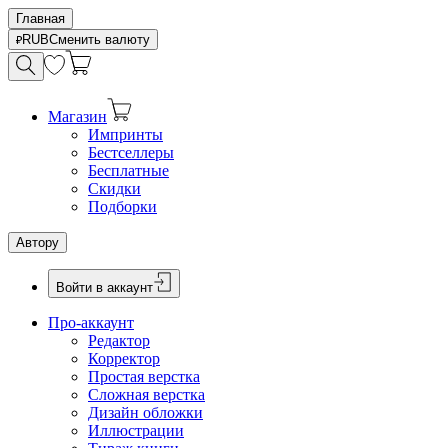
Главная
RUB
Сменить валюту
Магазин
Импринты
Бестселлеры
Бесплатные
Скидки
Подборки
Автору
Войти в аккаунт
Про-аккаунт
Редактор
Корректор
Простая верстка
Сложная верстка
Дизайн обложки
Иллюстрации