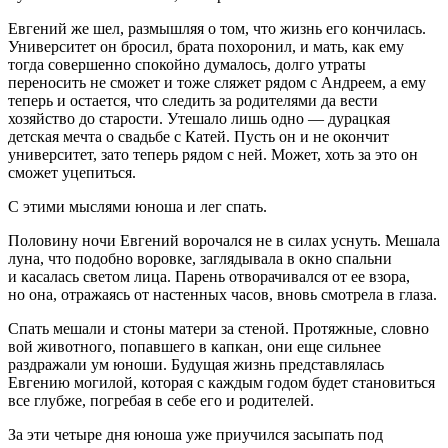
Евгений же шел, размышляя о том, что жизнь его кончилась.
Университет он бросил, брата похоронил, и мать, как ему
тогда совершенно спокойно думалось, долго утраты
переносить не сможет и тоже сляжет рядом с Андреем, а ему
теперь и остается, что следить за родителями да вести
хозяйство до старости. Утешало лишь одно — дурацкая
детская мечта о свадьбе с Катей. Пусть он и не окончит
университет, зато теперь рядом с ней. Может, хоть за это он
сможет уцепиться.
С этими мыслями юноша и лег спать.
Половину ночи Евгений ворочался не в силах уснуть. Мешала
луна, что подобно воровке, заглядывала в окно спальни
и касалась светом лица. Парень отворачивался от ее взора,
но она, отражаясь от настенных часов, вновь смотрела в глаза.
Спать мешали и стоны матери за стеной. Протяжные, словно
вой животного, попавшего в капкан, они еще сильнее
раздражали ум юноши. Будущая жизнь представлялась
Евгению могилой, которая с каждым годом будет становиться
все глубже, погребая в себе его и родителей.
За эти четыре дня юноша уже приучился засыпать под