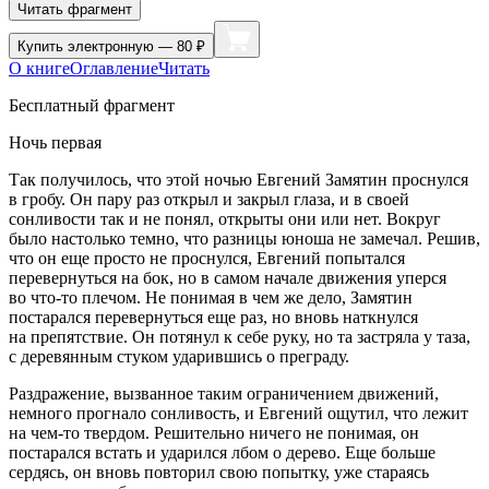
Читать фрагмент
Купить
электронную — 80 ₽
О книге
Оглавление
Читать
Бесплатный фрагмент
Ночь первая
Так получилось, что этой ночью Евгений Замятин проснулся
в гробу. Он пару раз открыл и закрыл глаза, и в своей
сонливости так и не понял, открыты они или нет. Вокруг
было настолько темно, что разницы юноша не замечал. Решив,
что он еще просто не проснулся, Евгений попытался
перевернуться на бок, но в самом начале движения уперся
во что-то плечом. Не понимая в чем же дело, Замятин
постарался перевернуться еще раз, но вновь наткнулся
на препятствие. Он потянул к себе руку, но та застряла у таза,
с деревянным стуком ударившись о преграду.
Раздражение, вызванное таким ограничением движений,
немного прогнало сонливость, и Евгений ощутил, что лежит
на чем-то твердом. Решительно ничего не понимая, он
постарался встать и ударился лбом о дерево. Еще больше
сердясь, он вновь повторил свою попытку, уже стараясь