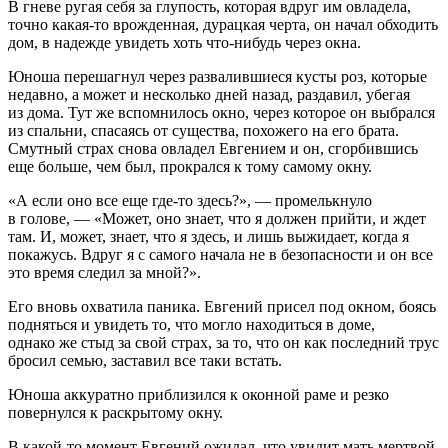
В гневе ругая себя за глупость, которая вдруг им овладела,
точно какая-то врожденная, дурацкая черта, он начал обходить
дом, в надежде увидеть хоть что-нибудь через окна.
Юноша перешагнул через развалившиеся кусты роз, которые
недавно, а может и несколько дней назад, раздавил, убегая
из дома. Тут же вспомнилось окно, через которое он выбрался
из спальни, спасаясь от существа, похожего на его брата.
Смутный страх снова овладел Евгением и он, сгорбившись
еще больше, чем был, прокрался к тому самому окну.
«А если оно все еще где-то здесь?», — промелькнуло
в голове, — «Может, оно знает, что я должен прийти, и ждет
там. И, может, знает, что я здесь, и лишь выжидает, когда я
покажусь. Вдруг я с самого начала не в безопасности и он все
это время следил за мной?».
Его вновь охватила паника. Евгений присел под окном, боясь
подняться и увидеть то, что могло находиться в доме,
однако же стыд за свой страх, за то, что он как последний трус
бросил семью, заставил все таки встать.
Юноша аккуратно приблизился к оконной раме и резко
повернулся к раскрытому окну.
В какой-то момент Евгений ожидал, что увидит мать мертвой,