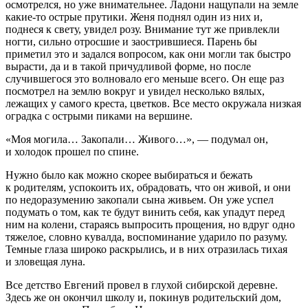
осмотрелся, но уже внимательнее. Ладони нащупали на земле
какие-то острые прутики. Женя поднял один из них и,
поднеся к свету, увидел розу. Внимание тут же привлекли
ногти, сильно отросшие и заострившиеся. Парень бы
приметил это и задался вопросом, как они могли так быстро
вырасти, да и в такой причудливой форме, но после
случившегося это волновало его меньше всего. Он еще раз
посмотрел на землю вокруг и увидел несколько вялых,
лежащих у самого креста, цветков. Все место окружала низкая
оградка с острыми пиками на вершине.
«Моя могила… Закопали… Живого…», — подумал он,
и холодок прошел по спине.
Нужно было как можно скорее выбираться и бежать
к родителям, успокоить их, обрадовать, что он живой, и они
по недоразумению закопали сына живьем. Он уже успел
подумать о том, как те будут винить себя, как упадут перед
ним на колени, стараясь выпросить прощения, но вдруг одно
тяжелое, словно кувалда, воспоминание ударило по разуму.
Темные глаза широко раскрылись, и в них отразилась тихая
и зловещая луна.
Все детство Евгений провел в глухой сибирской деревне.
Здесь же он окончил школу и, покинув родительский дом,