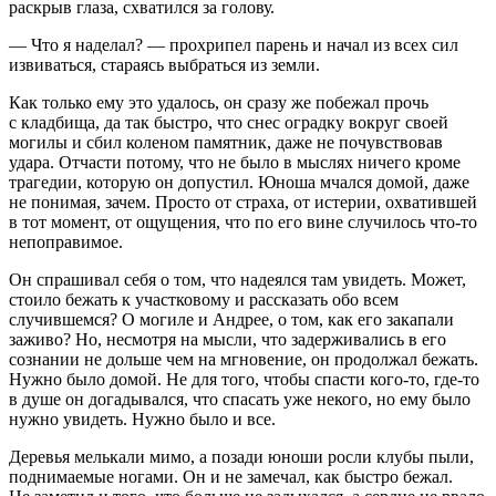
раскрыв глаза, схватился за голову.
— Что я наделал? — прохрипел парень и начал из всех сил
извиваться, стараясь выбраться из земли.
Как только ему это удалось, он сразу же побежал прочь
с кладбища, да так быстро, что снес оградку вокруг своей
могилы и сбил коленом памятник, даже не почувствовав
удара. Отчасти потому, что не было в мыслях ничего кроме
трагедии, которую он допустил. Юноша мчался домой, даже
не понимая, зачем. Просто от страха, от истерии, охватившей
в тот момент, от ощущения, что по его вине случилось что-то
непоправимое.
Он спрашивал себя о том, что надеялся там увидеть. Может,
стоило бежать к участковому и рассказать обо всем
случившемся? О могиле и Андрее, о том, как его закапали
заживо? Но, несмотря на мысли, что задерживались в его
сознании не дольше чем на мгновение, он продолжал бежать.
Нужно было домой. Не для того, чтобы спасти кого-то, где-то
в душе он догадывался, что спасать уже некого, но ему было
нужно увидеть. Нужно было и все.
Деревья мелькали мимо, а позади юноши росли клубы пыли,
поднимаемые ногами. Он и не замечал, как быстро бежал.