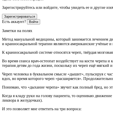
Зарегистрируйтесь или войдите, чтобы увидеть ее и другие из
Зарегистрироваться
Есть аккаунт?
Войти
Заметки на полях
Метод мануальной медицины, который занимается лечением ди
и краниосакральной терапии являются американские учёные и в
К краниосакральной системе относятся череп, твёрдая мозгова
Во время сеанса врач-остеопат воздействует на кости черепа и
терапия детям до года жизни, поскольку их череп ещё мягкий 
Череп человека в буквальном смысле «дышит», пульсируя с ча
вдох, во время которого череп «расширяется». Продолжительнос
Понимаю, что «дыхание черепа» звучит как полный бред, но это
Когда я кладу руки на голову пациента, то оцениваю движение 
ликвора в желудочках).
И это позволяет мне ответить на три вопроса: