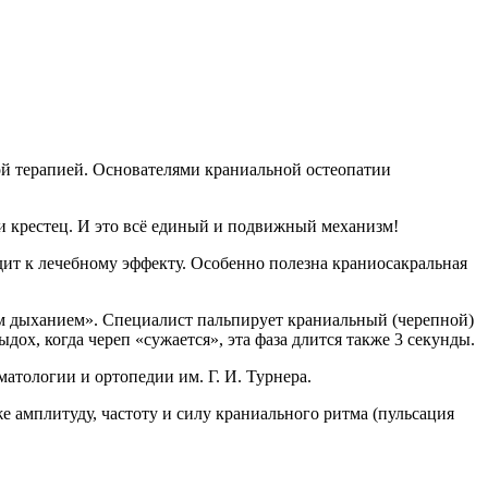
ой терапией. Основателями краниальной остеопатии
 и крестец. И это всё единый и подвижный механизм!
одит к лечебному эффекту. Особенно полезна краниосакральная
ым дыханием». Специалист пальпирует краниальный (черепной)
ох, когда череп «сужается», эта фаза длится также 3 секунды.
матологии и ортопедии им. Г. И. Турнера.
же амплитуду, частоту и силу краниального ритма (пульсация