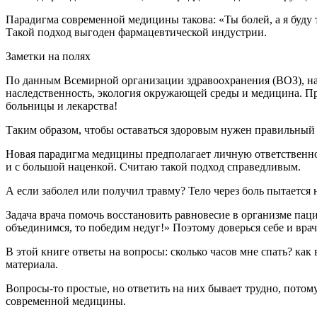
Парадигма современной медицины такова: «Ты болей, а я буду 
Такой подход выгоден фармацевтической индустрии.
Заметки на полях
По данным Всемирной организации здравоохранения (ВОЗ), на с
наследственность, экология окружающей среды и медицина. При
больницы и лекарства!
Таким образом, чтобы оставаться здоровым нужен правильный 
Новая парадигма медицины предполагает личную ответственнос
и с большой наценкой. Считаю такой подход справедливым.
А если заболел или получил травму? Тело через боль пытается 
Задача врача помочь восстановить равновесие в организме паци
объединимся, то победим недуг!» Поэтому доверься себе и врач
В этой книге ответы на вопросы: сколько часов мне спать? как
материала.
Вопросы-то простые, но ответить на них бывает трудно, потом
современной медицины.