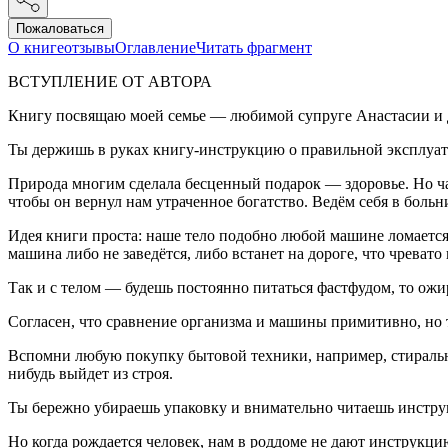
Пожаловаться
О книге
отзывы
Оглавление
Читать фрагмент
ВСТУПЛЕНИЕ ОТ АВТОРА
Книгу посвящаю моей семье — любимой супруге Анастасии и 
Ты держишь в руках книгу-инструкцию о правильной эксплуат
Природа многим сделала бесценный подарок — здоровье. Но час
чтобы он вернул нам утраченное богатство. Ведём себя в больниц
Идея книги проста: наше тело подобно любой машине ломается
машина либо не заведётся, либо встанет на дороге, что чревато
Так и с телом — будешь постоянно питаться фастфудом, то ожи
Согласен, что сравнение организма и машины примитивно, но т
Вспомни любую покупку бытовой техники, например, стиральной
нибудь выйдет из строя.
Ты бережно убираешь упаковку и внимательно читаешь инструкц
Но когда рождается человек, нам в роддоме не дают инструкц