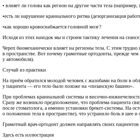
• влияет ли голова как регион на другие части тела (например, 
•есть ли нарушение краниального ритма (дезорганизация рабо
•как хорошо кровоснабжается головной мозг?
Исходя из этих находок мы и строим тактику лечения на сеансе
Череп биомеханически влияет на регионы тела. С этим трудно
в пространстве. Вот почему грамотные ортодонты, прежде чем 
у автомобиля).
Случай из практики
На приём обратился молодой человек с жалобами на боли в обл
у пациента — его тело было похоже на «пизанскую башню».
При проблемах краниальной системы и височно-нижнечелюстног
Сразу же возникло предположение, что проблема пациента свя
после стоматолога, а именно установки брекет-системы. На о
о положении тела в пространстве), что устранило боль в шее и
Грамотный врач-ортодонт должен направлять своих пациентов 
Здесь есть иллюстрация