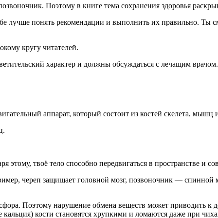
 позвоночник. Поэтому в книге тема сохранения здоровья раскры
бе лучше понять рекомендации и выполнить их правильно. Ты см
окому кругу читателей.
етительский характер и должны обсуждаться с лечащим врачом.
игательный аппарат, который состоит из костей скелета, мышц 
ц.
я этому, твоё тело способно передвигаться в пространстве и с
имер, череп защищает головной мозг, позвоночник — спинной мо
ора. Поэтому нарушение обмена веществ может приводить к деф
те кальция) кости становятся хрупкими и ломаются даже при чих