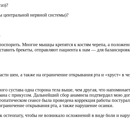
таз)?
ты центральной нервной системы)?
.
 поспорить. Многие мышцы крепятся к костям черепа, а положен
ставить брекеты, отправляют пациента к нам — для балансировк
асти шеи, а также на ограничение открывания рта и «хруст» в 
о сустава одна сторона тела выше, чем другая, что напоминает
зана с прикусом. Дальнейший сбор анамнеза подтвердил мою дог
стеопатическом сеансе была проведена коррекция работы постура
 ограничение открывания рта, а также нарушение осанки.
к остеопату, чтобы не возникало осложнений в виде боли и нар