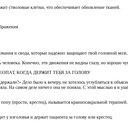
жит стволовые клетки, что обеспечивает обновление тканей.
ображения
нования и свода, которые надежно защищают твой головной мозг,
 человека. Конечно, эти движения не видны глазу, но хорошо ч
ОПАТ, КОГДА ДЕРЖИТ ТЕБЯ ЗА ГОЛОВУ
держали?» Дело было к вечеру, не хотелось углубляться в объясн
яла. На самом деле ничего она не поняла. С этой мыслью я и уш
и попу (прости, крестец), называется краниосакральной терапией
ит у изголовья и держит пациента за голову или крестец.