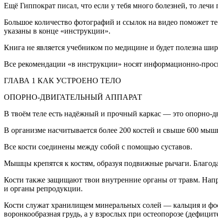
Ещё Гиппократ писал, что если у тебя много болезней, то лечи
Большое количество фотографий и ссылок на видео поможет те
указаны в конце «инструкции».
Книга не является учебником по медицине и будет полезна шир
Все рекомендации «в инструкции» носят информационно-просв
ГЛАВА 1 КАК УСТРОЕНО ТЕЛО
ОПОРНО-ДВИГАТЕЛЬНЫЙ АППАРАТ
В твоём теле есть надёжный и прочный каркас — это опорно-дв
В организме насчитывается более 200 костей и свыше 600 мыш
Все кости соединены между собой с помощью суставов.
Мышцы крепятся к костям, образуя подвижные рычаги. Благодар
Кости также защищают твои внутренние органы от травм. Напр
и органы репродукции.
Кости служат хранилищем минеральных солей — кальция и фосф
воронкообразная грудь, а у взрослых при остеопорозе (дефици