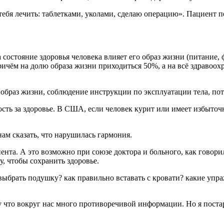
тебя лечить: таблетками, уколами, сделаю операцию». Пациент п
остояние здоровья человека влияет его образ жизни (питание, ф
чём на долю образа жизни приходиться 50%, а на всё здравоохр
образ жизни, соблюдение инструкции по эксплуатации тела, пот
ть за здоровье. В США, если человек курит или имеет избыточ
нам сказать, что нарушилась гармония.
ента. А это возможно при союзе доктора и больного, как говори
у, чтобы сохранить здоровье.
 выбрать подушку? как правильно вставать с кровати? какие упр
у что вокруг нас много противоречивой информации. Но я поста