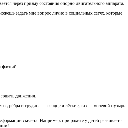
вается через призму состояния опорно-двигательного аппарата.
ожешь задать мне вопрос лично в социальных сетях, которые
и фасций.
овершать движения.
зг, рёбра и грудина — сердце и лёгкие, таз — мочевой пузырь
ормации скелета. Например, при рахите у детей развивается
ании!