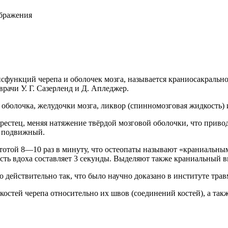
ображения
сфункций черепа и оболочек мозга, называется краниосакральн
рачи У. Г. Сазерленд и Д. Апледжер.
я оболочка, желудочки мозга, ликвор (спинномозговая жидкость)
 крестец, меняя натяжение твёрдой мозговой оболочки, что прив
и подвижный.
стотой 8—10 раз в минуту, что остеопаты называют «краниальн
ть вдоха составляет 3 секунды. Выделяют также краниальный выд
 действительно так, что было научно доказано в институте трав
костей черепа относительно их швов (соединений костей), а так