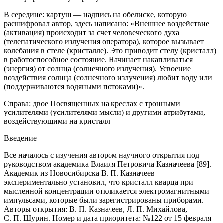
В середине
: картуш — надпись на обелиске, которую
расшифровал автор, здесь написано: «Внешнее воздействие
(активация) происходит за счет человеческого духа
(телепатического излучения оператора), которое вызывает
колебания в стеле (кристалле). Это приводит стелу (кристалл)
в работоспособное состояние. Начинает накапливаться
(энергия) от солнца (солнечного излучения). Усвоение
воздействия солнца (солнечного излучения) любит воду или
(поддерживаются водяными потоками)».
Справа
: двое Посвященных на креслах с тронными
усилителями (усилителями мысли) и другими атрибутами,
воздействующими на кристалл.
Введение
Все началось с изучения автором научного открытия под
руководством академика Влаиля Петровича Казначеева [89].
Академик из Новосибирска В. П. Казначеев
экспериментально установил, что
кристалл кварца при
мысленной концентрации откликается электромагнитными
импульсами
, которые были зарегистрированы приборами.
Авторы открытия: В. П. Казначеев, Л. П. Михайлова,
С. П. Шурин. Номер и дата приоритета: №122 от 15 февраля