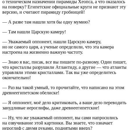
о техническом назначении пирамиды Хеопса, а что оказалось
на поверку? Египетские официальные круги не признают эту
версию, и считают пирамиду гробницей!
— А разве там нашли хотя бы одну мумию?
— Там нашли Царскую камеру!
— Уважаемый оппонент, нашли Царскую камеру,
но не самого царя, а ученые определили, что эта камера
настроена на жизненно важную частоту.
— Знаю я вас, писак, все вы пишите по-разному. Один пишет,
что кристаллы разрушили Атлантиду, а другие — что атланты
управляли этими кристаллами. Так вы уже определитесь
окончательно!
— Раз вы такой умный, то прочитайте, что написано на этом
древнеегипетском обелиске!
— Я оппонент, моё дело критиковать, а ваше дело переводить
занудливые иероглифы, даже древнеегипетские!
— Ну, что же уважаемый оппонент, вы сами напросились
на озвучивание этой картинки. Вы знаете, что означает
иероглиф с двумя руками, поднятыми вверх?