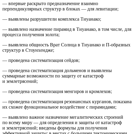
— впервые раскрыто предназначение взаимно
перпендикулярных структур в блоках — для левитации;
— выявлены разрушители комплекса Тиуанако;
— выявлено назначение пирамид в Тиуанако, в том числе, для
процесса получения золота;
— выявлена общность Врат Солнца в Тиуанако и П-образных
структур в Стоунхендже;
— проведена систематизация сейдов;
— проведена систематизация дольменов и выявлены
суммарные возможности по защиту от катастроф
и землетрясений;
— проведена систематизация менгиров и кромлехов;
— проведена систематизация резонансных курганов, показана
их схожее функциональное воздействие с пирамидами;
— выявлено важное назначение мегалитических строений
по всему миру — для определения и защиты от катастроф
и землетрясений; введены формулы для получения
эффективной защиты; в местах с большими тектоническими