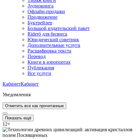
Тираж книги
Аудиокнига
Офлайн-продажи
Продвижение
Буктрейлер
Большой издательский пакет
Rideró для бизнеса
Юридический советник
Дополнительные услуги
Расшифровка текста
Перевод
Книги в аэропортах
Публикация
Все услуги
Кабинет
Кабинет
Уведомления
Отметить все как прочитанные
Показать ещё
12
+