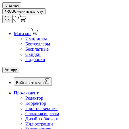
Главная
RUB
Сменить валюту
Магазин
Импринты
Бестселлеры
Бесплатные
Скидки
Подборки
Автору
Войти в аккаунт
Про-аккаунт
Редактор
Корректор
Простая верстка
Сложная верстка
Дизайн обложки
Иллюстрации