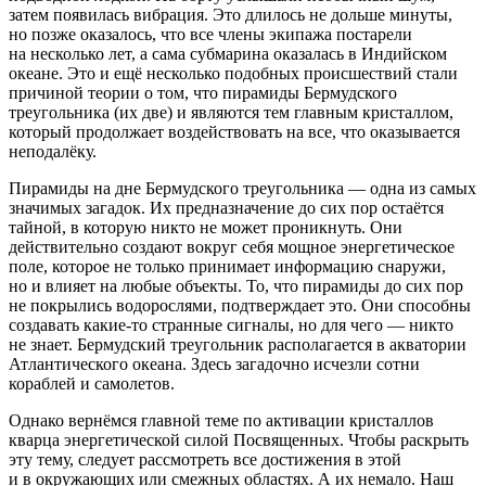
затем появилась вибрация. Это длилось не дольше минуты,
но позже оказалось, что все члены экипажа постарели
на несколько лет, а сама субмарина оказалась в Индийском
океане. Это и ещё несколько подобных происшествий стали
причиной теории о том, что пирамиды Бермудского
треугольника (их две) и являются тем главным кристаллом,
который продолжает воздействовать на все, что оказывается
неподалёку.
Пирамиды на дне Бермудского треугольника — одна из самых
значимых загадок. Их предназначение до сих пор остаётся
тайной, в которую никто не может проникнуть. Они
действительно создают вокруг себя
мощное энергетическое
поле,
которое не только принимает информацию снаружи,
но и влияет на любые объекты. То, что пирамиды до сих пор
не покрылись водорослями, подтверждает это. Они способны
создавать какие-то странные сигналы, но для чего — никто
не знает. Бермудский треугольник располагается в акватории
Атлантического океана. Здесь загадочно исчезли сотни
кораблей и самолетов.
Однако вернёмся главной теме по активации кристаллов
кварца энергетической силой Посвященных. Чтобы раскрыть
эту тему, следует рассмотреть все достижения в этой
и в окружающих или смежных областях. А их немало. Наш