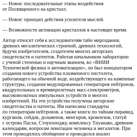
— Новое: последовательные этапы воздействия
от Посвященного на кристалл.
— Новое: принцип действия усилителя мыслей.
— Возможности активации кристаллов в настоящее время.
Автор относит себя к исследователям тайн мироздания
,
древних мегалитических строений, древних технологий,
будучи изобретателем, создателем многих авторских
свидетельств и патентов. Работая начальником лаборатории
с ученой степенью и научным званием, во «ВНИИ
Технической физики и автоматизации», он был инициатором
создания нового устройства плазменного пистолета,
работающего на обычной воде, воздействующего на каменные
структуры, создания модулированных генераторов нейтронов,
квадрупольных и времяпролетных масс-спектрометров,
высоковольтных импульсных устройств и многих
изобретений. На эти устройства получены авторские
свидетельства и патенты. Им
написаны стандарты
по генераторам нейтронов, а также книги по тайнам пирамид,
курганов, сейдов, дольменов, менгиров, кромлехов, статуй
с острова Пасхи, Стоунхенджу, комплексу Тиуанако, древним
календарям, вопросам левитации человека и мегалитов. При
этом проводилось обобщение и проводился анализ