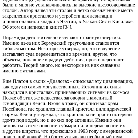
были и многие устанавливались на высокие пьезосодержащие
столбы
.
Автор нашел эти столбы
и четко обозначенные места
закрепления кристаллов и устройств для левитации
и полигональной кладки в Якутии, в Улахан-Сис и Кисиляхе.
Об этом он написал в книге [34].
Пирамиды действительно излучают странную энергию.
Именно из-за них Бермудский треугольник становится
гиблым местом. Некоторые утверждают, что излучение
заставляет суда перемещаться во времени, другие, что
объекты, попавшие в радиус действия, просто перестают
работать. Теорий много, но некоторые из них связанны
именно с атлантами.
Ещё Платон в своих «Диалогах» описывал эту цивилизацию,
как одну из самых могущественных.
Источник их силы
находился в кристаллах, принимающих сигналы из космоса
.
Позже об этих же веществах заговорил знаменитый
ясновидящий Кейси. Входя в транс, он описывал храм
Посейдона, где хранился главный
кристалл цилиндрической
формы
. Кейси утверждал, что кристаллы не просто потеряны
где-то под водой, но и до сих пор активны. Именно они
виноваты в исчезновении субмарин или перемещении их
в другие широты, что произошло в 1993 году с американской
подводной лодкой. На борту услышали необычный шум,