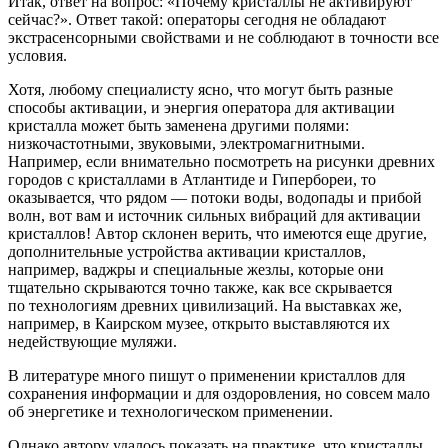
Итак, ответ на вопрос: «Почему кристаллы не активируют
сейчас?». Ответ такой:
операторы сегодня не обладают
экстрасенсорными свойствами и не соблюдают в точности все
условия.
Хотя, любому специалисту ясно, что могут быть разные
способы активации, и энергия оператора для активации
кристалла может быть заменена другими полями:
низкочастотными, звуковыми, электромагнитными.
Например, если внимательно посмотреть на рисунки древних
городов с кристаллами в Атлантиде и Гипербореи, то
оказывается, что рядом — потоки воды, водопады и прибой
волн, вот вам и
источник сильных вибраций для активации
кристаллов! Автор склонен верить, что имеются еще другие,
дополнительные устройства активации кристаллов
,
например, ваджры и специальные жезлы, которые они
тщательно скрываются точно также, как все скрывается
по технологиям древних цивилизаций. На выставках же,
например, в Каирском музее, открыто выставляются их
недействующие муляжи.
В литературе много пишут о применении кристаллов для
сохранения информации и для оздоровления, но совсем мало
об энергетике и технологическом применении.
Однако
автору удалось показать на практике, что кристаллы