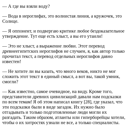
— А где вы взяли воду?
— Вода в иероглифах, это волнистая линия, а кружочек, это
Солнце.
— Я оппонент, и подвергаю критике любое бездоказательное
утверждение. Тут еще есть хлыст, а вы его утаили!
— Это не хлыст, а выражение любви. Этот перевод
древнеегипетских иероглифов не случаен, я, как автор только
прочитал текст, а перевод отдельных иероглифов давно
известен!
— Не хотите ли вы казать, что много веков, никто не мог
сложить этот текст в единый смысл, а вот вы, такой умник,
смогли?
— Как известно, самое очевидное, на виду. Кроме того,
представители древних цивилизаций давали нам подсказки
по всем темам! Я об этом написал книгу [28], где указал, что
эти подсказки были в виде загадок. Их нужно было
отгадывать и только подготовленные люди могли их
разгадать. Таким образом, атланты или гиперборейцы хотели,
чтобы о их хитростях узнали не все, а только специалисты.