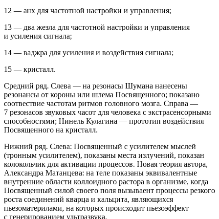
12 — анх для частотной настройки и управления;
13 — два жезла для частотной настройки и управления
и усиления сигнала;
14 — ваджра для усиления и воздействия сигнала;
15 — кристалл.
Средний ряд.
Слева — на резонасы Шумана нанесены
резонансы от короны или шлема Посвященного; показано
соотвествие частотам ритмов головного мозга. Справа —
7 резонасов звуковых часот для человека с экстрасенсорными
способностями; Нинель Кулагина — прототип воздействия
Посвященного на кристалл.
Нижний ряд
.
Слева
: Посвященный с усилителем мыслей
(тронным усилителем), показаны места излучений, показан
колокольчик для активации процессов. Новая теория автора,
Александра Матанцева: на теле показаны эквивалентные
внутренние области коллоидного растора в организме, когда
Посвященный силой своего поля вызываент процессы резкого
роста соединений кварца и кальцита, являющихся
пьезоматерилами, на которых происходит пьезоэффект
с генерированием ультразвука.