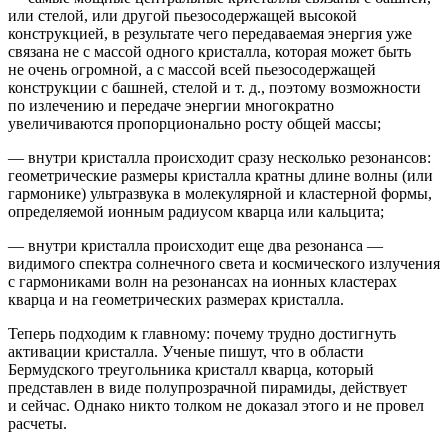
или стелой, или другой пьезосодержащей высокой
конструкцией, в результате чего передаваемая энергия уже
связана не с массой одного кристалла, которая может быть
не очень огромной, а с массой всей пьезосодержащей
конструкции с башней, стелой и т. д., поэтому
возможности
по излечению и передаче энергии многократно
увеличиваются пропорционально росту общей массы
;
— внутри кристалла происходит сразу несколько резонансов:
геометрические размеры кристалла кратны длине волны (или
гармонике) ультразвука в молекулярной и кластерной формы,
определяемой ионным радиусом кварца или кальцита;
— внутри кристалла происходит еще два резонанса —
видимого спектра солнечного света и космического излучения
с гармониками волн на резонансах на ионных кластерах
кварца и на геометрических размерах кристалла.
Теперь подходим к главному: почему трудно достигнуть
активации кристалла
. Ученые пишут, что в области
Бермудского треугольника кристалл кварца, который
представлен в виде полупрозрачной пирамиды, действует
и сейчас. Однако никто толком не доказал этого и не провел
расчеты.