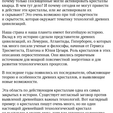
почему только Посвященные могли активировать кристаллы
кварца
. В чем тут дело? И почему сегодня не могут привести
в действие эти кристаллы, или же активировали их
и скрывают? Это очень возможно при той секретности
и скрытости, которая окружает тематику технологий древних
цивилизаций.
Наша страна и наша планета имеют богатейшую историю.
Вклад в эту историю сделали представители древних
цивилизаций, из Лемурии, Атлантиды, Гипербореи, о которых
так много писали ученые и философы, начиная от Гермеса
Трисмегиста, Платона и Юлия Цезаря. Роль кристаллов в этих
описаниях первостепенная. Они явились первичным
источником для мощной повсеместной энергетики и для
развития технологических процессов.
В последние годы появились их последователи, объясняющие
теорию и особенности древних кристаллов, и выявляющие
новые возможности.
Эта область по действующим кристаллам одна их самых
закрытых в истории
. Существует негласный заговор против
выявлений древнейших важных технологий. Вот наглядный
пример: о кристаллах пишут очень много, но ни один
настоящий древнейший технологический кристалл
не выставлен в музеях мира, хотя там огромное количество