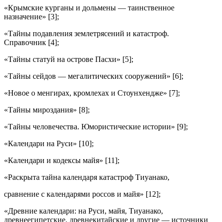
«Крымские курганы и дольмены — таинственное
назначение» [3];
«Тайны подавления землетрясений и катастроф.
Справочник [4];
«Тайны статуй на острове Пасхи» [5];
«Тайны сейдов — мегалитических сооружений» [6];
«Новое о менгирах, кромлехах и Стоунхендже» [7];
«Тайны мироздания» [8];
«Тайны человечества. Юмористические истории» [9];
«Календари на Руси» [10];
«Календари и кодексы майя» [11];
«Раскрыта тайна календаря катастроф Тиуанако,
сравнение с календарями россов и майя» [12];
«Древние календари: на Руси, майя, Тиуанако,
древнеегипетские, древнекитайские и другие — источники