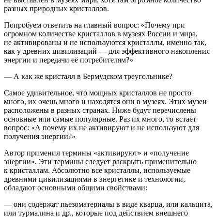
разных природных кристаллов.
Попробуем ответить на главный вопрос
:
«Почему при
огромном количестве кристаллов в музеях России и мира,
не активированы и не используются кристаллы, именно так,
как у древних цивилизаций — для эффективного накопления
энергии и передачи её потребителям?»
— А как же кристалл в Бермудском треугольнике?
Самое удивительное, что
мощных кристаллов не просто
много, их очень много и находятся они в музеях.
Этих музеи
расположены в разных странах. Ниже будут перечислены
основные или самые популярные. Раз их много, то встает
вопрос: «А почему их не активируют и не используют для
получения энергии?»
Автор применил термины «активируют» и «получение
энергии». Эти термины следует раскрыть применительно
к кристаллам.
Абсолютно все кристаллы, используемые
древними цивилизациями в энергетике и технологии,
обладают основными общими свойствами:
— они содержат пьезоматериалы в виде кварца, или кальцита,
или турмалина и др., которые под действием внешнего