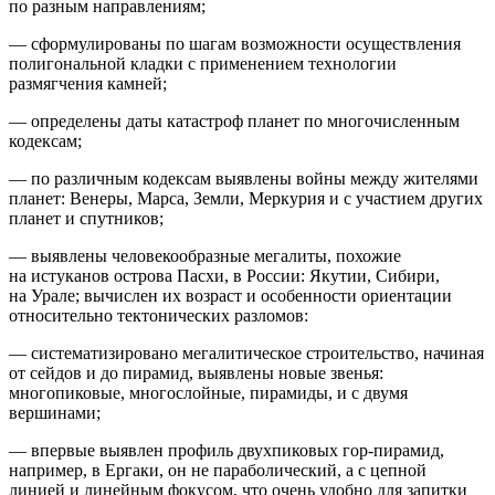
по разным направлениям;
— сформулированы по шагам возможности осуществления
полигональной кладки с применением технологии
размягчения камней;
— определены даты катастроф планет по многочисленным
кодексам;
— по различным кодексам выявлены войны между жителями
планет: Венеры, Марса, Земли, Меркурия и с участием других
планет и спутников;
— выявлены человекообразные мегалиты, похожие
на истуканов острова Пасхи, в России: Якутии, Сибири,
на Урале; вычислен их возраст и особенности ориентации
относительно тектонических разломов:
— систематизировано мегалитическое строительство, начиная
от сейдов и до пирамид, выявлены новые звенья:
многопиковые, многослойные, пирамиды, и с двумя
вершинами;
— впервые выявлен профиль двухпиковых гор-пирамид,
например, в Ергаки, он не параболический, а с цепной
линией и линейным фокусом, что очень удобно для запитки