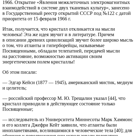
1966. Открытие «Явления межклеточных электромагнитных
взаимодействий в системе двух тканевых культур», занесено
в Государственный реестр открытий СССР под №122 с датой
приоритета от 15 февраля 1966 г.
Итак, получается, что кристалл откликается на мысли
человека! Эта же идея звучит и в литературе. Причем
в описании древних цивилизаций звучит более широко мысль
о том, что атланты и гиперборейцы, называемые
Посвященными, обладали телепатией, передачей мысли
на расстояние,
возможностью активации своим
энергетическим полем кристаллы
!
Об этом писали:
— Эдгар Кейси
(1877 — 1945), американский мистик, медиум
и целитель;
— российский профессор М. Ю. Трещалин
указал [44], что
кристалл приводили в действующее состояние только
Посвященные;
— исследователь из Университета Миннесоты Марк Хаммонс
и его коллега
Джефри Кейт
заявили, что атланты были
инопланетянами, вселившимися в человеческие тела [40]; для
общения и передвижения они использовали телепатию