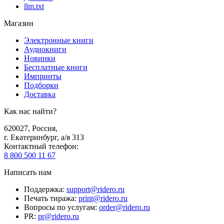
llm.txt
Магазин
Электронные книги
Аудиокниги
Новинки
Бесплатные книги
Импринты
Подборки
Доставка
Как нас найти?
620027
,
Россия
,
г. Екатеринбург, а/я 313
Контактный телефон
:
8 800 500 11 67
Написать нам
Поддержка
:
support@ridero.ru
Печать тиража
:
print@ridero.ru
Вопросы по услугам
:
order@ridero.ru
PR
:
pr@ridero.ru