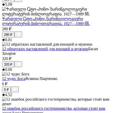
5.0
9
Ⴕართული Ⴍტო-Ⴐინო-Ⴆარინგოლოგიური
ლიტერატურის ბიბლიოგრაფია. 1927—1989 წწ.
280
₽
280
₽
0.0
1
12 ойратских наставлений для юношей и мужчин
Басан
Захаров
320
₽
320
₽
0.0
0
12 чудес Бога
Ясмина Пырченко
0
₽
0
₽
4.5
2
12 ошибок российского гостеприимства, которые стоят вам
денег
Анна Черноморец