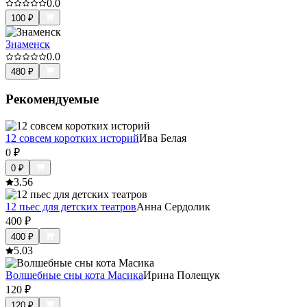
0.0
100
₽
Знаменск
0.0
480
₽
Рекомендуемые
12 совсем коротких историй
Ива Белая
0
₽
0
₽
3.5
6
12 пьес для детских театров
Анна Сердолик
400
₽
400
₽
5.0
3
Волшебные сны кота Масика
Ирина Полещук
120
₽
120
₽