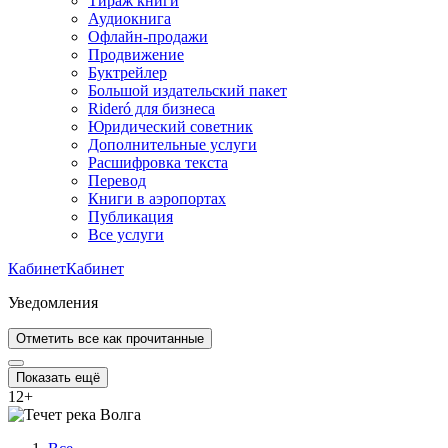
Тираж книги
Аудиокнига
Офлайн-продажи
Продвижение
Буктрейлер
Большой издательский пакет
Rideró для бизнеса
Юридический советник
Дополнительные услуги
Расшифровка текста
Перевод
Книги в аэропортах
Публикация
Все услуги
Кабинет
Кабинет
Уведомления
Отметить все как прочитанные
Показать ещё
12
+