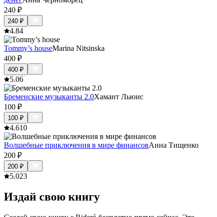
240
₽
240
₽
4.8
4
Tommy’s house
Marina Nitsinska
400
₽
400
₽
5.0
6
Бременские музыканты 2.0
Хамант Льюис
100
₽
100
₽
4.6
10
Волшебные приключения в мире финансов
Анна Тищенко
200
₽
200
₽
5.0
23
Издай свою книгу