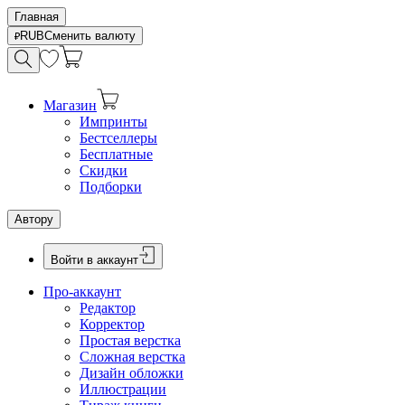
Главная
RUB
Сменить валюту
Магазин
Импринты
Бестселлеры
Бесплатные
Скидки
Подборки
Автору
Войти в аккаунт
Про-аккаунт
Редактор
Корректор
Простая верстка
Сложная верстка
Дизайн обложки
Иллюстрации