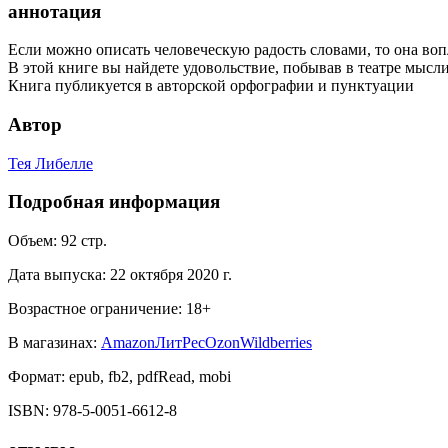
аннотация
Если можно описать человеческую радость словами, то она воп
В этой книге вы найдете удовольствие, побывав в театре мысли
Книга публикуется в авторской орфографии и пунктуации
Автор
Тея Либелле
Подробная информация
Объем:
92
стр.
Дата выпуска:
22 октября 2020 г.
Возрастное ограничение:
18
+
В магазинах:
Amazon
ЛитРес
Ozon
Wildberries
Формат:
epub, fb2, pdfRead, mobi
ISBN:
978-5-0051-6612-8