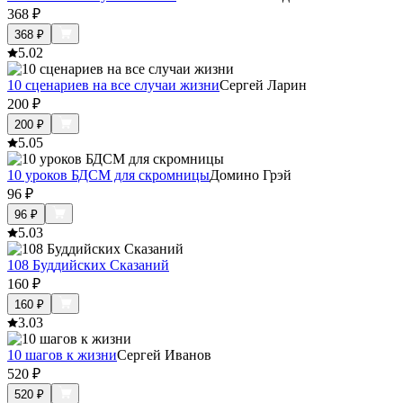
368
₽
368
₽
5.0
2
10 сценариев на все случаи жизни
Сергей Ларин
200
₽
200
₽
5.0
5
10 уроков БДСМ для скромницы
Домино Грэй
96
₽
96
₽
5.0
3
108 Буддийских Сказаний
160
₽
160
₽
3.0
3
10 шагов к жизни
Сергей Иванов
520
₽
520
₽