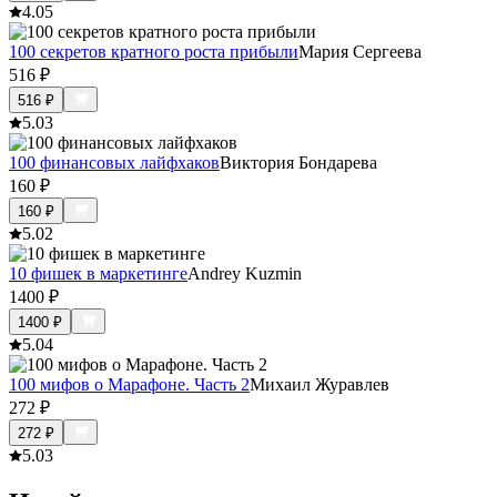
4.0
5
100 секретов кратного роста прибыли
Мария Сергеева
516
₽
516
₽
5.0
3
100 финансовых лайфхаков
Виктория Бондарева
160
₽
160
₽
5.0
2
10 фишек в маркетинге
Andrey Kuzmin
1400
₽
1400
₽
5.0
4
100 мифов о Марафоне. Часть 2
Михаил Журавлев
272
₽
272
₽
5.0
3