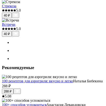
Стрекоза
5.0
40
₽
Встречи
5.0
40
₽
Рекомендуемые
100 рецептов для аэрогриля: вкусно и легко
Наталья Бибекина
288
₽
288
₽
5.0
8
100+ способов успокоиться
Анастасия Левандовски