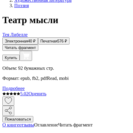
Художественная литература
Поэзия
Театр мысли
Тея Либелле
Электронная
40
₽
Печатная
576
₽
Читать фрагмент
Купить
Объем:
92
бумажных стр.
Формат:
epub, fb2, pdfRead, mobi
Подробнее
5.0
2
Оценить
Пожаловаться
О книге
отзывы
Оглавление
Читать фрагмент