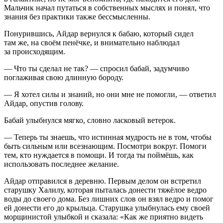
Мальчик начал путаться в собственных мыслях и понял, что
знания без практики также бессмысленны.
Понурившись, Айдар вернулся к бабаю, который сидел
там же, на своём пенёчке, и внимательно наблюдал
за происходящим.
— Что ты сделал не так? — спросил бабай, задумчиво
поглаживая свою длинную бороду.
— Я хотел силы и знаний, но они мне не помогли, — ответил
Айдар, опустив голову.
Бабай улыбнулся мягко, словно ласковый ветерок.
— Теперь ты знаешь, что истинная мудрость не в том, чтобы
быть сильным или всезнающим. Посмотри вокруг. Помоги
тем, кто нуждается в помощи. И тогда ты поймёшь, как
использовать последнее желание.
Айдар отправился в деревню. Первым делом он встретил
старушку Халилу, которая пыталась донести тяжёлое ведро
воды до своего дома. Без лишних слов он взял ведро и помог
ей донести его до крыльца. Старушка улыбнулась ему своей
морщинистой улыбкой и сказала: «Как же приятно видеть