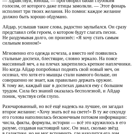
— Здравствуй, юноша, — проговорил бабай глубоким
голосом, от которого даже птицы замолкли. — Этот фонарь
исполнит три твоих желания. Но помни: каждое желание
должно быть хорошо обдумано.
Айдар, услышав такие слова, радостно заулыбался. Он сразу
представил себя героем, о котором будут слагать песни.
Не раздумывая долго, он произнёс: «Я хочу стать самым
сильным воином!»
Мгновенно его одежда исчезла, а вместо неё появились
стальные доспехи, блестящие, словно зеркало. На поясе
массивный меч, а на плечах закрепились крепкие наплечники.
Но когда Айдар попробовал поднять свой новый меч, он
осознал, что хотя его мышцы стали намного больше, он
совершенно не знает, как правильно держать оружие.
К тому же, каждый шаг в доспехах давался ему с большим
трудом. Сила без знаний оказалась бесполезной, и Айдар
поник, чувствуя себя глупо.
Разочарованный, но всё ещё надеясь на лучшее, он загадал
второе желание: «Хочу знать всё на свете!» В ту же секунду
его голова наполнилась бесконечным потоком информации:
числа, факты, формулы, истории — всё это кружилось в его
разуме, создавая настоящий хаос. Он знал, сколько звёзд
в галактике, но не мог вспомнить, где находится его дом.