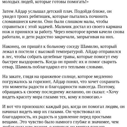
молодых людей, которые готовы помогать!»
Затем Айдар услышал детский плач. Подойдя ближе, он
увидел троих ребятишек, которые пытались починить
сломавшиеся качели. Они были слишком малы, чтобы
справиться с этой задачей. Мальчик достал из своего кармана
нож и принялся за работу. Через некоторое время качели снова
работали, и дети радостно закричали, запрыгивая на них.
Наконец, он пришёл к больному соседу Шамилю, который
лежал в постели с высокой температурой. Айдар отправился
в лес, чтобы собрать целебные травы, которые помогут ему
быстрее выздороветь. Когда он принёс их и помог сварить
отвар, Шамиль поблагодарил его теплыми словами.
На закате, глядя на оранжевое солнце, которое медленно
погружалось за горизонт, Айдар понял, что хочет сохранить
эти моменты радости и благодарности навсегда. Поэтому,
обращаясь к своему последнему желанию, он сказал: «Хочу
видеть красоту мира глазами тех, кому я помогаю.»
И вот что произошло: каждый раз, когда он помогал людям, он
начинал видеть мир их глазами. Он чувствовал их
благодарность, их радость и удивление перед простыми
вещами. Это чувство было намного глубже и значимее, чем
любая сила или знания, о которых он мечтал раньше.