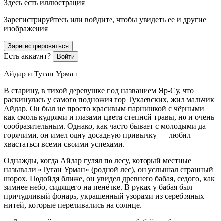
Здесь есть иллюстрация
Зарегистрируйтесь или войдите, чтобы увидеть ее и другие
изображения
Зарегистрироваться
Есть аккаунт?
Войти
Айдар и Туган Урман
В старину, в тихой деревушке под названием Яр-Су, что
раскинулась у самого подножия гор Тукаевских, жил мальчик
Айдар. Он был не просто красивым парнишкой с чёрными
как смоль кудрями и глазами цвета степной травы, но и очень
сообразительным. Однако, как часто бывает с молодыми да
горячими, он имел одну досадную привычку — любил
хвастаться всеми своими успехами.
Однажды, когда Айдар гулял по лесу, который местные
называли «Туган Урман» (родной лес), он услышал странный
шорох. Подойдя ближе, он увидел древнего бабая, седого, как
зимнее небо, сидящего на пенёчке. В руках у бабая был
причудливый фонарь, украшенный узорами из серебряных
нитей, которые переливались на солнце.