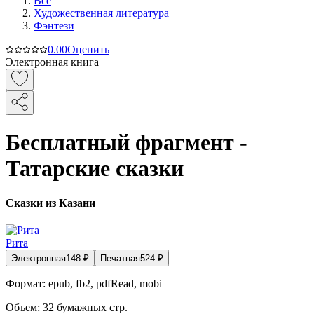
Все
Художественная литература
Фэнтези
0.0
0
Оценить
Электронная книга
Бесплатный фрагмент -
Татарские сказки
Сказки из Казани
Рита
Электронная
148
₽
Печатная
524
₽
Формат:
epub, fb2, pdfRead, mobi
Объем:
32
бумажных стр.