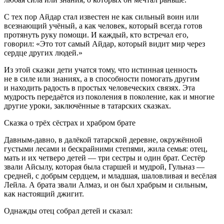
С тех пор Айдар стал известен не как сильный воин или
всезнающий учёный, а как человек, который всегда готов
протянуть руку помощи. И каждый, кто встречал его,
говорил: «Это тот самый Айдар, который видит мир через
сердце других людей.»
Из этой сказки дети учатся тому, что истинная ценность
не в силе или знаниях, а в способности помогать другим
и находить радость в простых человеческих связях. Эта
мудрость передаётся из поколения в поколение, как и многие
другие уроки, заключённые в татарских сказках.
Сказка о трёх сёстрах и храбром брате
Давным-давно, в далёкой татарской деревне, окружённой
густыми лесами и бескрайними степями, жила семья: отец,
мать и их четверо детей — три сестры и один брат. Сестёр
звали Айсылу, которая была старшей и мудрой, Гульназ —
средней, с добрым сердцем, и младшая, шаловливая и весёлая
Лейла. А брата звали Алмаз, и он был храбрым и сильным,
как настоящий джигит.
Однажды отец собрал детей и сказал: