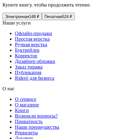
Купите книгу, чтобы продолжить чтение.
Электронная
148
₽
Печатная
524
₽
Наши услуги
Офлайн-продажи
Простая верстка
Ручная верстка
Буктрейлер
Корректор
Дизайнер обложки
Заказ тиража
Публикация
Rideró для бизнеса
О нас
О сервисе
О магазине
Книги
Возникли вопросы?
Приватность
Наши преимущества
Реквизиты
Договор