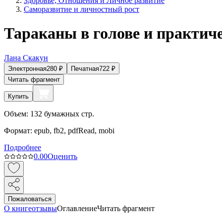
Здоровье, Отношения и Личное развитие
Саморазвитие и личностный рост
Тараканы в голове и практич
Лана Скакун
Электронная
280
₽
Печатная
722
₽
Читать фрагмент
Купить
Объем:
132
бумажных стр.
Формат:
epub, fb2, pdfRead, mobi
Подробнее
0.0
0
Оценить
Пожаловаться
О книге
отзывы
Оглавление
Читать фрагмент