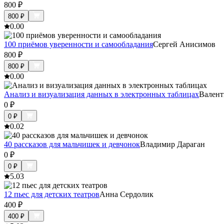
800
₽
800
₽
0.0
0
100 приёмов уверенности и самообладания
Сергей Анисимов
800
₽
800
₽
0.0
0
Анализ и визуализация данных в электронных таблицах
Валент
0
₽
0
₽
0.0
2
40 рассказов для мальчишек и девчонок
Владимир Дараган
0
₽
0
₽
5.0
3
12 пьес для детских театров
Анна Сердолик
400
₽
400
₽