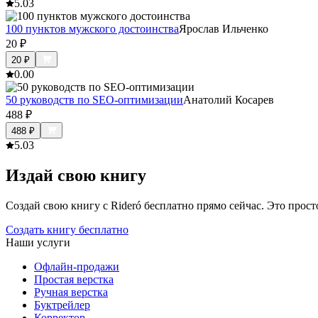
5.0
3
100 пунктов мужского достоинства
Ярослав Ильченко
20
₽
20
₽
0.0
0
50 руководств по SEO-оптимизации
Анатолий Косарев
488
₽
488
₽
5.0
3
Издай свою книгу
Создай свою книгу с Rideró бесплатно прямо сейчас. Это просто,
Создать книгу бесплатно
Наши услуги
Офлайн-продажи
Простая верстка
Ручная верстка
Буктрейлер
Корректор