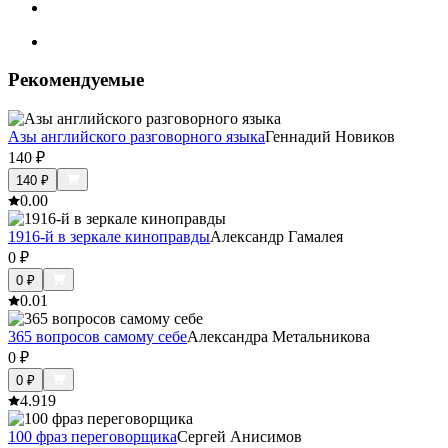
Рекомендуемые
Азы английского разговорного языка
Геннадий Новиков
140
₽
140
₽
0.0
0
1916-й в зеркале киноправды
Александр Гамалея
0
₽
0
₽
0.0
1
365 вопросов самому себе
Александра Метальникова
0
₽
0
₽
4.9
19
100 фраз переговорщика
Сергей Анисимов