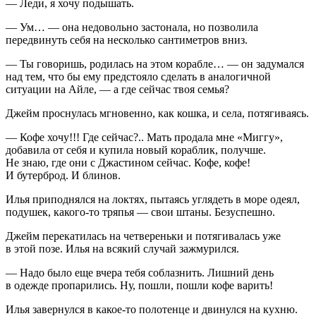
— Леди, я хочу подышать.
— Ум… — она недовольно застонала, но позволила
передвинуть себя на несколько сантиметров вниз.
— Ты говоришь, родилась на этом корабле… — он задумался
над тем, что бы ему предстояло сделать в аналогичной
ситуации на Айле, — а где сейчас твоя семья?
Джейм проснулась мгновенно, как кошка, и села, потягиваясь.
— Кофе хочу!!! Где сейчас?.. Мать продала мне «Миггу»,
добавила от себя и купила новый кораблик, получше.
Не знаю, где они с Джастином сейчас. Кофе, кофе!
И бутерброд. И блинов.
Илья приподнялся на локтях, пытаясь углядеть в море одеял,
подушек, какого-то тряпья — свои штаны. Безуспешно.
Джейм перекатилась на четвереньки и потягивалась уже
в этой позе. Илья на всякий случай зажмурился.
— Надо было еще вчера тебя соблазнить. Лишний день
в одежде пропарились. Ну, пошли, пошли кофе варить!
Илья завернулся в какое-то полотенце и двинулся на кухню.