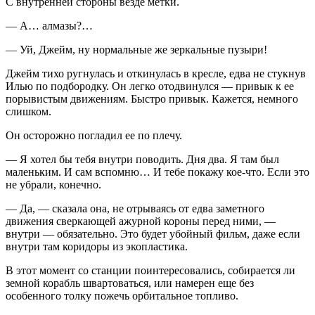
С внутренней стороны везде метки.
— А… алмазы?…
— Уй, Джейм, ну нормальные же зеркальные пузыри!
Джейм тихо ругнулась и откинулась в кресле, едва не стукнув
Илью по подбородку. Он легко отодвинулся — привык к ее
порывистым движениям. Быстро привык. Кажется, немного
слишком.
Он осторожно погладил ее по плечу.
— Я хотел бы тебя внутри поводить. Дня два. Я там был
маленьким. И сам вспомню… И тебе покажу кое-что. Если это
не убрали, конечно.
— Да, — сказала она, не отрываясь от едва заметного
движения сверкающей ажурной короны перед ними, —
внутри — обязательно. Это будет убойный фильм, даже если
внутри там коридоры из экопластика.
В этот момент со станции поинтересовались, собирается ли
земной корабль швартоваться, или намерен еще без
особенного толку пожечь орбитальное топливо.