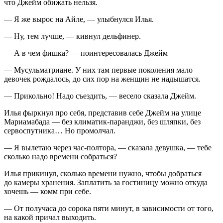
что Джейм обижать нельзя.
— Я же вырос на Айле, — улыбнулся Илья.
— Ну, тем лучше, — кивнул дельфинер.
— А в чем фишка? — поинтересовалась Джейм
— Мусульматриане. У них там первые поколения мало
девочек рождалось, до сих пор на женщин не надышатся.
— Прикольно! Надо съездить, — весело сказала Джейм.
Илья фыркнул про себя, представив себе Джейм на улице
Мариамабада — без климатик-паранджи, без шляпки, без
сервоспутника… Но промолчал.
— Я вылетаю через час-полтора, — сказала девушка, — тебе
сколько надо времени собраться?
Илья прикинул, сколько времени нужно, чтобы добраться
до камеры хранения. Заплатить за гостиницу можно откуда
хочешь — комм при себе.
— От получаса до сорока пяти минут, в зависимости от того,
на какой причал выходить.