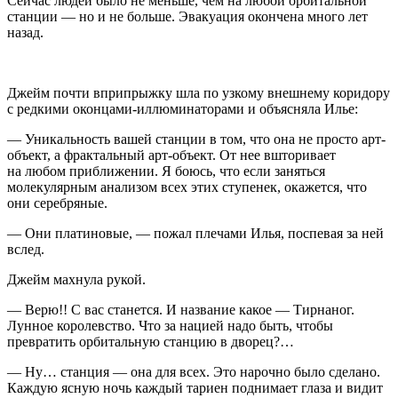
Сейчас людей было не меньше, чем на любой орбитальной
станции — но и не больше. Эвакуация окончена много лет
назад.
Джейм почти вприпрыжку шла по узкому внешнему коридору
с редкими оконцами-иллюминаторами и объясняла Илье:
— Уникальность вашей станции в том, что она не просто арт-
объект, а фрактальный арт-объект. От нее вшторивает
на любом приближении. Я боюсь, что если заняться
молекулярным анализом всех этих ступенек, окажется, что
они серебряные.
— Они платиновые, — пожал плечами Илья, поспевая за ней
вслед.
Джейм махнула рукой.
— Верю!! С вас станется. И название какое — Тирнаног.
Лунное королевство. Что за нацией надо быть, чтобы
превратить орбитальную станцию в дворец?…
— Ну… станция — она для всех. Это нарочно было сделано.
Каждую ясную ночь каждый тариен поднимает глаза и видит