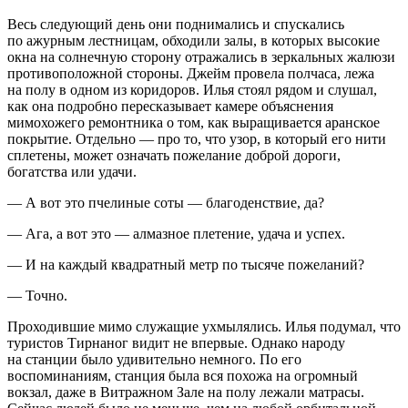
Весь следующий день они поднимались и спускались
по ажурным лестницам, обходили залы, в которых высокие
окна на солнечную сторону отражались в зеркальных жалюзи
противоположной стороны. Джейм провела полчаса, лежа
на полу в одном из коридоров. Илья стоял рядом и слушал,
как она подробно пересказывает камере объяснения
мимохожего ремонтника о том, как выращивается аранское
покрытие. Отдельно — про то, что узор, в который его нити
сплетены, может означать пожелание доброй дороги,
богатства или удачи.
— А вот это пчелиные соты — благоденствие, да?
— Ага, а вот это — алмазное плетение, удача и успех.
— И на каждый квадратный метр по тысяче пожеланий?
— Точно.
Проходившие мимо служащие ухмылялись. Илья подумал, что
туристов Тирнаног видит не впервые. Однако народу
на станции было удивительно немного. По его
воспоминаниям, станция была вся похожа на огромный
вокзал, даже в Витражном Зале на полу лежали матрасы.