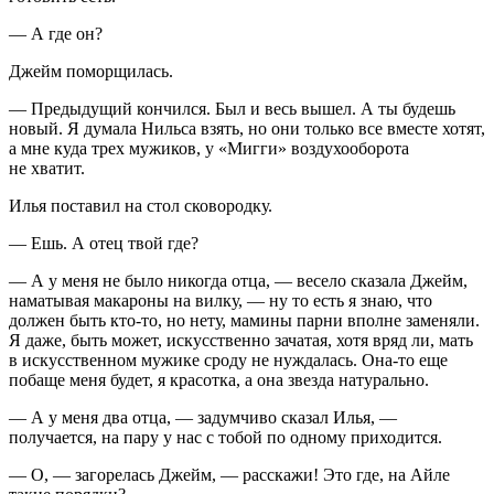
— А где он?
Джейм поморщилась.
— Предыдущий кончился. Был и весь вышел. А ты будешь
новый. Я думала Нильса взять, но они только все вместе хотят,
а мне куда трех мужиков, у «Мигги» воздухооборота
не хватит.
Илья поставил на стол сковородку.
— Ешь. А отец твой где?
— А у меня не было никогда отца, — весело сказала Джейм,
наматывая макароны на вилку, — ну то есть я знаю, что
должен быть кто-то, но нету, мамины парни вполне заменяли.
Я даже, быть может, искусственно зачатая, хотя вряд ли, мать
в искусственном мужике сроду не нуждалась. Она-то еще
побаще меня будет, я красотка, а она звезда натурально.
— А у меня два отца, — задумчиво сказал Илья, —
получается, на пару у нас с тобой по одному приходится.
— О, — загорелась Джейм, — расскажи! Это где, на Айле