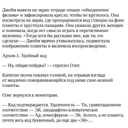
Джейм вывела на экран тетради опцию «объединение
фильма» и зафиксировала кресло, чтобы не крутилось. Она
посмотрела на экран, где проецировался вид станции на фоне
планеты и хрустнула пальцами. Она уважала других женщин
и понимала, когда нет смысла играть в перетягивание
мужчины. «Тогда хотя бы расскажи мне, как ты это
сделала» — Джейм мрачно ухмыльнулась, подмигнула
изображению планеты и включила воспроизведение.
Архив-1.
Удобный код
— Ну, общая побудка? — спросил Олег.
Капитан молча покачал головой, не отрывая взгляда
от медленно поворачивающейся под ними сине-зеленой
планеты.
Олег вернулся к мониторам.
— Код подтверждается. Удаленность — Ти, гравитационное
соответствие — Эй, ландшафтно-климатическое
соответствие — Ар, атмосферное — Эй. Золото, а не планета,
почти весь код буквенный, да еще два «Эй»…