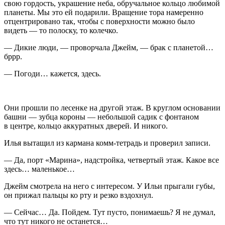
свою гордость, украшение неба, обручальное кольцо любимой
планеты. Мы это ей подарили. Вращение тора намеренно
отцентрировано так, чтобы с поверхности можно было
видеть — то полоску, то колечко.
— Дикие люди, — проворчала Джейм, — брак с планетой…
бррр.
— Погоди… кажется, здесь.
Они прошли по лесенке на другой этаж. В круглом основании
башни — зубца короны — небольшой садик с фонтаном
в центре, кольцо аккуратных дверей. И никого.
Илья вытащил из кармана комм-тетрадь и проверил записи.
— Да, порт «Марина», надстройка, четвертый этаж. Какое все
здесь… маленькое…
Джейм смотрела на него с интересом. У Ильи прыгали губы,
он прижал пальцы ко рту и резко вздохнул.
— Сейчас… Да. Пойдем. Тут пусто, понимаешь? Я не думал,
что тут никого не останется…