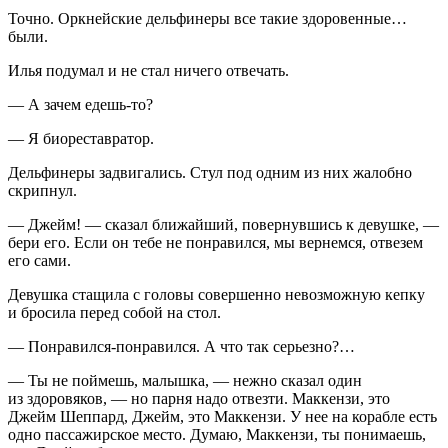
Точно. Оркнейские дельфинеры все такие здоровенные…
были.
Илья подумал и не стал ничего отвечать.
— А зачем едешь-то?
— Я биореставратор.
Дельфинеры задвигались. Стул под одним из них жалобно
скрипнул.
— Джейм! — сказал ближайший, повернувшись к девушке, —
бери его. Если он тебе не понравился, мы вернемся, отвезем
его сами.
Девушка стащила с головы совершенно невозможную кепку
и бросила перед собой на стол.
— Понравился-понравился. А что так серьезно?…
— Ты не поймешь, малышка, — нежно сказал один
из здоровяков, — но парня надо отвезти. Маккензи, это
Джейм Шеппард, Джейм, это Маккензи. У нее на корабле есть
одно пассажирское место. Думаю, Маккензи, ты понимаешь,