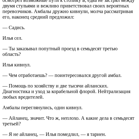
осмотрел возможные пути к столику Б, едва не застрял между
двумя стульями и вежливо приветствовал своих вероятных
перевозчиков. Амбалы дружно кивнули, молча рассматривая
его, наконец средний предложил:
— Садись.
Илья сел.
— Ты заказывал попутный проезд в семьдесят третью
область?
Илья кивнул.
— Чем отработаешь? — поинтересовался другой амбал.
— Помощь по хозяйству и две тысячи айланских.
Диагностика и уход за корабельной флорой. Нейтрализация
любых вредителей.
Амбалы переглянулись, один кивнул.
— Айланец, значит. Что ж, неплохо. А какие дела в семьдесят
третьей?
— Я не айланец, — Илья помедлил, — я тариен.