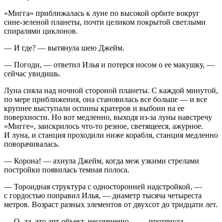
«Мигга» приближалась к луне по высокой орбите вокруг
сине-зеленой планеты, почти целиком покрытой светлыми
спиралями циклонов.
— И где? — вытянула шею Джейм.
— Погоди, — ответил Илья и потерся носом о ее макушку, —
сейчас увидишь.
Луна сияла над ночной стороной планеты. С каждой минутой,
по мере приближения, она становилась все больше — и все
крупнее выступали оспины кратеров и выбоин на ее
поверхности. Но вот медленно, выходя из-за луны навстречу
«Мигге», заискрилось что-то резное, светящееся, ажурное.
И луна, и станция проходили ниже корабля, станция медленно
поворачивалась.
— Корона! — ахнула Джейм, когда меж узкими стрелами
постройки появилась темная полоса.
— Тороидная структура с односторонней надстройкой, —
с гордостью поправил Илья, — диаметр тысяча четыреста
метров. Возраст разных элементов от двухсот до тридцати лет.
— О, да, это арт-объект, несомненно… — протянула