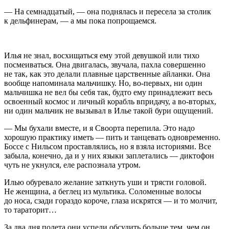
— На семнадцатый, — она поднялась и пересела за столик
к дельфинерам, — а мы пока попрощаемся.
Илья не знал, восхищаться ему этой девушкой или тихо
посмеиваться. Она двигалась, звучала, пахла совершенно
не так, как это делали плавные царственные айланки. Она
вообще напоминала мальчишку. Но, во-первых, ни один
мальчишка не вел бы себя так, будто ему принадлежит весь
освоенный космос и личный корабль впридачу, а во-вторых,
ни один мальчик не вызывал в Илье такой бури ощущений.
— Мы бухали вместе, и я Своорта перепила. Это надо
хорошую практику иметь — пить и танцевать одновременно.
Боссе с Нильсом проставлялись, но я взяла историями. Все
забыла, конечно, да и у них языки заплетались — диктофон
чуть не укнулся, еле распознала утром.
Илью обуревало желание заткнуть уши и трясти головой.
Не женщина, а беглец из мультика. Соломенные волосы
до носа, сзади гораздо короче, глаза искрятся — и то молчит,
то тараторит…
За два дня полета они успели обсудить больше тем, чем он