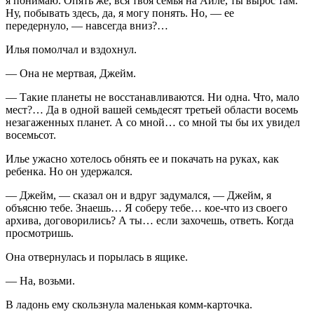
я понимаю. Опять же, вся твоя семья на Айле, ты вырос там.
Ну, побывать здесь, да, я могу понять. Но, — ее
передернуло, — навсегда вниз?…
Илья помолчал и вздохнул.
— Она не мертвая, Джейм.
— Такие планеты не восстанавливаются. Ни одна. Что, мало
мест?… Да в одной вашей семьдесят третьей области восемь
незагаженных планет. А со мной… со мной ты бы их увидел
восемьсот.
Илье ужасно хотелось обнять ее и покачать на руках, как
ребенка. Но он удержался.
— Джейм, — сказал он и вдруг задумался, — Джейм, я
объясню тебе. Знаешь… Я соберу тебе… кое-что из своего
архива, договорились? А ты… если захочешь, ответь. Когда
просмотришь.
Она отвернулась и порылась в ящике.
— На, возьми.
В ладонь ему скользнула маленькая комм-карточка.