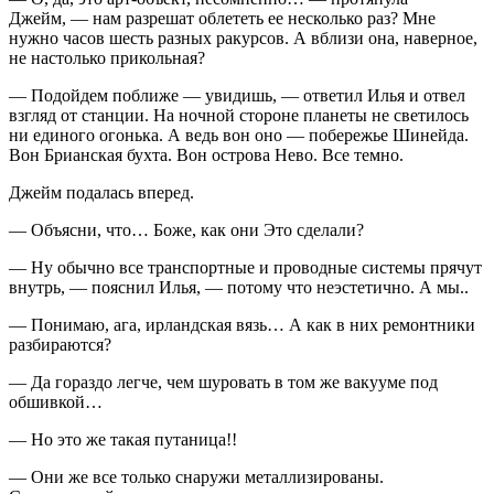
Джейм, — нам разрешат облететь ее несколько раз? Мне
нужно часов шесть разных ракурсов. А вблизи она, наверное,
не настолько прикольная?
— Подойдем поближе — увидишь, — ответил Илья и отвел
взгляд от станции. На ночной стороне планеты не светилось
ни единого огонька. А ведь вон оно — побережье Шинейда.
Вон Брианская бухта. Вон острова Нево. Все темно.
Джейм подалась вперед.
— Объясни, что… Боже, как они Это сделали?
— Ну обычно все транспортные и проводные системы прячут
внутрь, — пояснил Илья, — потому что неэстетично. А мы..
— Понимаю, ага, ирландская вязь… А как в них ремонтники
разбираются?
— Да гораздо легче, чем шуровать в том же вакууме под
обшивкой…
— Но это же такая путаница!!
— Они же все только снаружи металлизированы.