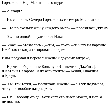
Горчаков, и Нед Малиган, его шурин.
— А сзади?
— Их сыновья. Семеро Горчаковых и семеро Малиганов.
— Это по скольку жен у каждого было? — поразилась Джейм.
— Э… по одной, — удивился Илья.
— Ужас, — отозвалась Джейм, — то-то жен нету на картине.
Им было некогда позировать, видимо.
Илья подумал и перевел Джейм к другому витражу.
— Врачи, победившие Большую Эпидемию. Джейн Дав
и Кэтлин Назарова, и их ассистенты — Келли, Ивакина
и Броуд.
— Хы, три тетки, — посчитала Джейм, — а я уж подумала,
что у вас вообще патриархат.
— Ну… вообще-то да. Хотя черт его знает, может, и нет. Я
не помню.