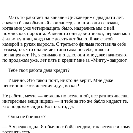
— Мать-то работает на канале «Дискавери» с двадцати лет,
сначала была обычный фрилансер, а в штат они ее взяли,
когда мне уже четырнадцать было, надрались мы с ней,
помню, как поросята. А меня-то они давно знают, первый мой
фильм купили, когда мне десять лет было. Я же с этой
камерой в руках выросла. С третьего фильма поставила себе
разъем, так что она летает типа сама по себе, никого
не напрягает. Ну, я снимаю и отдаю, они мне даже начисляют
по продажам уже, лет пять и кредит мне за «Миггу» закроют.
— Тебе твоя работа дала кредит?
— Именно. Это такой понт, никто не верит. Мне даже
пенсионные отчисления идут, во как!
Не работа, мечта — летаешь по вселенной, все разнюхиваешь,
интересные вещи ищешь — и тебе за это же бабло кидают те,
кто по домам сидит. Вот так-то, да.
— Одна не боишься?
— А я редко одна. Я обычно с бойфрендом, так веселее и кому
готовить есть.