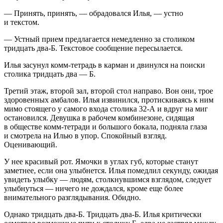
— Принять, принять, — обрадовался Илья, — устно
и текстом.
— Устный прием предлагается немедленно за столиком
тридцать два-Б. Текстовое сообщение пересылается.
Илья засунул комм-тетрадь в карман и двинулся на поиски
столика тридцать два — Б.
Третий этаж, второй зал, второй стол направо. Вон они, трое
здоровенных амбалов. Илья извинился, протискиваясь к ним
мимо стоящего у самого входа столика 32-А и вдруг на миг
остановился. Девушка в рабочем комбинезоне, сидящая
в обществе комм-тетради и большого бокала, подняла глаза
и смотрела на Илью в упор. Спокойный взгляд.
Оценивающий.
У нее красивый рот. Ямочки в углах губ, которые станут
заметнее, если она улыбнется. Илья помедлил секунду, ожидая
увидеть улыбку — людям, столкнувшимся взглядом, следует
улыбнуться — ничего не дождался, кроме еще более
внимательного разглядывания. Обидно.
Однако тридцать два-Б. Тридцать два-Б. Илья критически