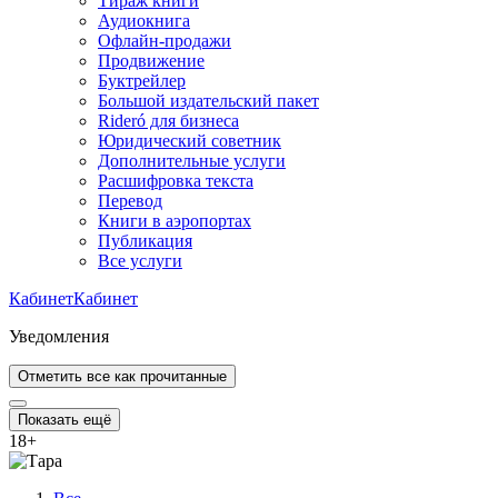
Тираж книги
Аудиокнига
Офлайн-продажи
Продвижение
Буктрейлер
Большой издательский пакет
Rideró для бизнеса
Юридический советник
Дополнительные услуги
Расшифровка текста
Перевод
Книги в аэропортах
Публикация
Все услуги
Кабинет
Кабинет
Уведомления
Отметить все как прочитанные
Показать ещё
18
+