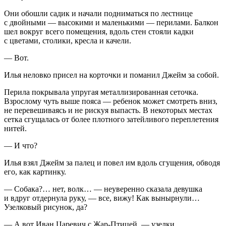
Они обошли садик и начали подниматься по лестнице
с двойными — высокими и маленькими — перилами. Балкон
шел вокруг всего помещения, вдоль стен стояли кадки
с цветами, столики, кресла и качели.
— Вот.
Илья неловко присел на корточки и поманил Джейм за собой.
Перила покрывала упругая металлизированная сеточка.
Взрослому чуть выше пояса — ребенок может смотреть вниз,
не перевешиваясь и не рискуя выпасть. В некоторых местах
сетка сгущалась от более плотного затейливого переплетения
нитей.
— И что?
Илья взял Джейм за палец и повел им вдоль сгущения, обводя
его, как картинку.
— Собака?… нет, волк… — неуверенно сказала девушка
и вдруг отдернула руку, — все, вижу! Как вынырнули…
Узелковый рисунок, да?
— А вот Иван Царевич с Жар-Птицей, — узелки