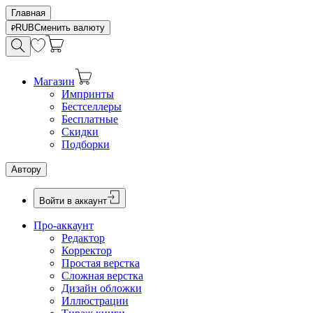
Главная
RUB
Сменить валюту
Магазин
Импринты
Бестселлеры
Бесплатные
Скидки
Подборки
Автору
Войти в аккаунт
Про-аккаунт
Редактор
Корректор
Простая верстка
Сложная верстка
Дизайн обложки
Иллюстрации