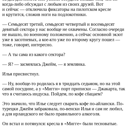
когда-либо обсуждал с любым из своих друзей. Вот
и сейчас — отключила фиксаторы на пилотском кресле
и крутится, сложив ноги на подлокотники.
— Семьдесят третий, семьдесят четвертый и восемьдесят
девятый сектора у нас вообще не охвачены. Согласно очереди
не вышло, по военному положению, а сейчас основной экзот
уже в засотневых, а кое-кто уже по второму кругу пошел —
тоже, говорят, интересно.
— А ты сама из какого сектора?
— Я? — засмеялась Джейм, — я землянка.
Илья присвистнул.
— Ну, вообще-то родилась я в тридцать седьмом, но на этой
самой посудине, а у «Мигги» порт приписки — Джакарта, так
что я считаюсь индуска. Пойдем, по кофе сбацаем?
Это значило, что Илье следует сварить кофе по-айлански. По-
турецки Джейм забраковала, по-венски Илья и сам не любил,
а для ирландского не было правильного алкоголя.
Он встал и потянулся: кресла в «Мигге» были тесноватые.