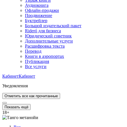
Тираж книги
Аудиокнига
Офлайн-продажи
Продвижение
Буктрейлер
Большой издательский пакет
Rideró для бизнеса
Юридический советник
Дополнительные услуги
Расшифровка текста
Перевод
Книги в аэропортах
Публикация
Все услуги
Кабинет
Кабинет
Уведомления
Отметить все как прочитанные
Показать ещё
18
+