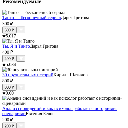
Рекомендуемые
Танго — бесконечный сериал
Дарья Гритова
300
₽
300
₽
5.0
17
Ты, Я и Танго
Дарья Гритова
400
₽
400
₽
5.0
34
30 поучительных историй
Кирилл Шатилов
800
₽
800
₽
0.0
0
Анализ сновидений и как психолог работает с историями-
сценариями
Евгения Белова
200
₽
200
₽