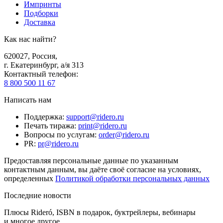
Импринты
Подборки
Доставка
Как нас найти?
620027
,
Россия
,
г. Екатеринбург, а/я 313
Контактный телефон
:
8 800 500 11 67
Написать нам
Поддержка
:
support@ridero.ru
Печать тиража
:
print@ridero.ru
Вопросы по услугам
:
order@ridero.ru
PR
:
pr@ridero.ru
Предоставляя персональные данные по указанным
контактным данным, вы даёте своё согласие на условиях,
определенных
Политикой обработки персональных данных
Последние новости
Плюсы Rideró, ISBN в подарок, буктрейлеры, вебинары
и многое другое