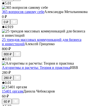
5.0
1
365 вопросов самому себе
Александра Метальникова
0
₽
0
₽
4.9
19
25 трендов массовых коммуникаций для бизнеса
и инвестиций
Алексей Гриценко
800
₽
800
₽
0.0
1
Алгоритмы и расчеты: Теория и практика
ИВВ
280
₽
280
₽
0.0
1
15401 оргазм
Данила Чебоксаров
60
₽
60
₽