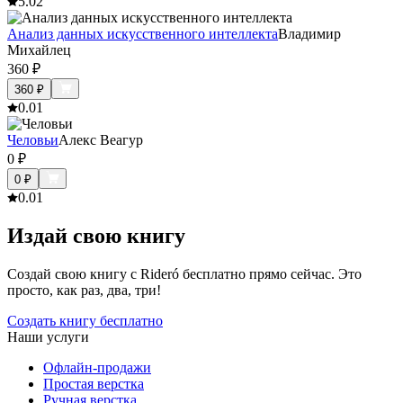
5.0
2
Анализ данных искусственного интеллекта
Владимир
Михайлец
360
₽
360
₽
0.0
1
Человьи
Алекс Веагур
0
₽
0
₽
0.0
1
Издай свою книгу
Создай свою книгу с Rideró бесплатно прямо сейчас. Это
просто, как раз, два, три!
Создать книгу бесплатно
Наши услуги
Офлайн-продажи
Простая верстка
Ручная верстка