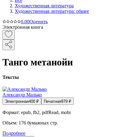
Все
Художественная литература
Художественная литература: общее
0.0
0
Оценить
Электронная книга
Танго метанойи
Тексты
Александр Малько
Электронная
400
₽
Печатная
979
₽
Формат:
epub, fb2, pdfRead, mobi
Объем:
176
бумажных стр.
Подробнее