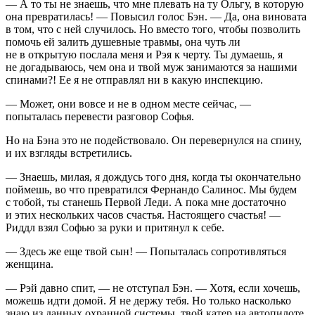
— А то ты не знаешь, что мне плевать на ту Ольгу, в которую
она превратилась! — Повысил голос Бэн. — Да, она
вино
вата
в том, что с ней случилось. Но вместо того, чтобы позволить
помочь ей залить душевные травмы, она чуть ли
не в открытую послала меня и Рэя к черту. Ты думаешь, я
не догадываюсь, чем она и твой муж занимаются за нашими
спинами?! Ее я не отправлял ни в какую инспекцию.
— Может, они вовсе и не в одном месте сейчас, —
попыталась перевести разговор Софья.
Но на Бэна это не подействовало. Он перевернулся на спину,
и их взгляды встретились.
— Знаешь, милая, я дождусь того дня, когда ты окончательно
поймешь, во что превратился Фернандо Салинос. Мы будем
с тобой, ты станешь Первой Леди. А пока мне достаточно
и этих нескольких часов счастья. Настоящего счастья! —
Риддл взял Софью за руки и притянул к себе.
— Здесь же еще твой сын! — Попыталась сопротивляться
женщина.
— Рэй давно спит, — не отступал Бэн. — Хотя, если хочешь,
можешь идти домой. Я не держу тебя. Но только насколько
знаю из данных охранной системы, твой катер на автопилоте