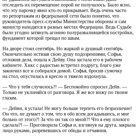
отследить их перемещение порой не получалось. Было ясно,
что эту парочку явно кто-то прикрывает. Ведь очень часто
по репортажам из федеральной сети было понятно, что
руководитель пресс-службы Министерства обороны и сам
министр находятся в разных местах Федерации. Ведь Судьбе
было угодно затянуть агонию полуразвалившейся постройки,
фундамент которой трещал по швам.
На дворе стоял сентябрь. Но жаркий и душный сентябрь.
Окончательно истязав свою душу подозрениями, Софья,
отложив дела, пошла к Дейву. Она застала его в рабочем
кабинете. Хикс с радостью встретил подругу, благо уже
закончил все и собирался домой. Софья, бросив сумочку
на стол, опустилась в кресло и тяжело вздохнула.
— Что у тебя случилось?! — Беспокойно спросил Дейв. —
Только не уклоняйся от разговора. Я же все вижу по твоим
глазам.
— Дейви, я устала! Не могу больше терпеть его безразличие!
Он что, не думает о том, что я обо всем догадываюсь, и мне
больно от этого?! За что он так со мной?! Что я ему плохого
сделала?! — Проговорила Софья и, взглянув на друга, закрыла
лицо руками, разревевшись от обиды и отчаяния.