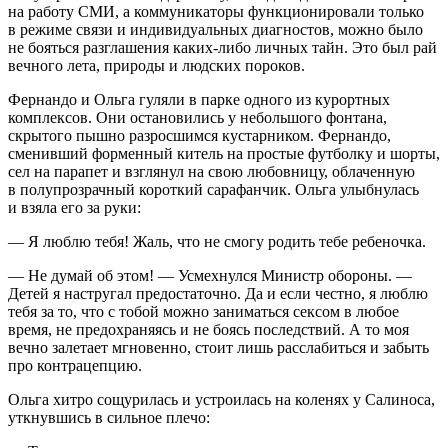
на работу СМИ, а коммуникаторы функционировали только
в режиме связи и индивидуальных диагностов, можно было
не бояться разглашения каких-либо личных тайн. Это был рай
вечного лета, природы и людских пороков.
Фернандо и Ольга гуляли в парке одного из курортных
комплексов. Они остановились у небольшого фонтана,
скрытого пышно разросшимся кустарником. Фернандо,
сменивший форменный китель на простые футболку и шорты,
сел на парапет и взглянул на свою любовницу, облаченную
в полупрозрачный короткий сарафанчик. Ольга улыбнулась
и взяла его за руки:
— Я люблю тебя! Жаль, что не смогу родить тебе ребеночка.
— Не думай об этом! — Усмехнулся Министр обороны. —
Детей я настругал предостаточно. Да и если честно, я люблю
тебя за то, что с тобой можно заниматься
секс
ом в любое
время, не предохраняясь и не боясь последствий. А то моя
вечно залетает мгновенно, стоит лишь расслабиться и забыть
про контрацепцию.
Ольга хитро сощурилась и устроилась на коленях у Салиноса,
уткнувшись в сильное плечо: