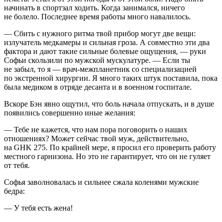
начинать в спортзал ходить. Когда занимался, ничего
не болело. Последнее время работы много навалилось.
— Сбить с нужного ритма твой прибор могут две вещи:
излучатель медкамеры и сильная гроза. А совместно эти два
фактора и дают такие сильные болевые ощущения, — руки
Софьи скользили по мужской мускулатуре. — Если ты
не забыл, то я — врач-межпланетник со специализацией
по экстренной хирургии. Я много таких штук поставила, пока
была медиком в отряде десанта и в военном госпитале.
Вскоре Бэн явно ощутил, что боль начала отпускать, и в душе
появились совершенно иные желания:
— Тебе не кажется, что нам пора поговорить о наших
отношениях? Может сейчас твой муж, действительно,
на GHK 275. По крайней мере, я просил его проверить работу
местного гарнизона. Но это не гарантирует, что он не гуляет
от тебя.
Софья заволновалась и сильнее сжала коленями мужские
бедра:
— У тебя есть жена!