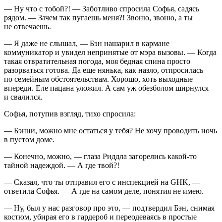
— Ну что с тобой?! — Заботливо спросила Софья, садясь
рядом. — Зачем так пугаешь меня?! Звоню, звоню, а ты
не отвечаешь.
— Я даже не слышал, — Бэн нашарил в кармане
коммуникатор и увидел непринятые от мэра вызовы. — Когда
такая отвратительная погода, моя бедная спина просто
разорваться готова. Да еще нянька, как назло, отпросилась
по семейным обстоятельствам. Хорошо, хоть выходные
впереди. Еле пацана уложил. А сам уж обезболом
ширн
улся
и свалился.
Софья, потупив взгляд, тихо спросила:
— Бэнни, можно мне остаться у тебя? Не хочу проводить ночь
в пустом доме.
— Конечно, можно, — глаза Риддла загорелись какой-то
тайной надеждой. — А где твой?!
— Сказал, что ты отправил его с инспекцией на GHK, —
ответила Софья. — А где на самом деле, понятия не имею.
— Ну, был у нас разговор про это, — подтвердил Бэн, снимая
костюм, убирая его в гардероб и переодеваясь в простые