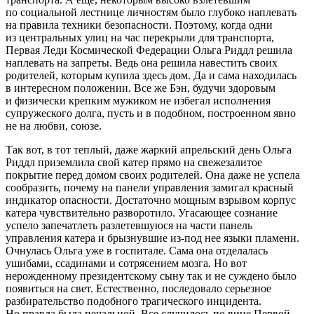
по социальной лестнице личностям было глубоко наплевать
на правила техники безопасности. Поэтому, когда одни
из центральных улиц на час перекрыли для транспорта,
Первая Леди Космической Федерации Ольга Риддл решила
наплевать на запреты. Ведь она решила навестить своих
родителей, которым купила здесь дом. Да и сама находилась
в интересном положении. Все же Бэн, будучи здоровым
и физически крепким мужиком не избегал исполнения
супружеского долга, пусть и в подобном, построенном явно
не на любви, союзе.
Так вот, в тот теплый, даже жаркий апрельский день Ольга
Риддл приземлила свой катер прямо на свежезалитое
покрытие перед домом своих родителей. Она даже не успела
сообразить, почему на панели управления замигал красный
индикатор опасности. Достаточно мощным взрывом корпус
катера чувствительно разворотило. Угасающее сознание
успело запечатлеть разлетевшуюся на части панель
управления катера и брызнувшие из-под нее языки пламени.
Очнулась Ольга уже в госпитале. Сама она отделалась
ушибами, ссадинами и сотрясением мозга. Но вот
нерожденному
президент
скому сыну так и не суждено было
появиться на свет. Естественно, последовало серьезное
разбирательство подобного трагического инцидента.
Но правда была печальной. Все случилось по вине Первой