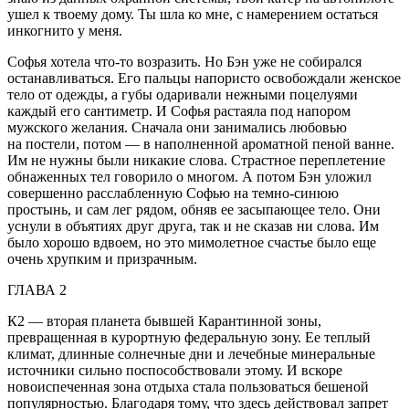
ушел к твоему дому. Ты шла ко мне, с намерением остаться
инкогнито у меня.
Софья хотела что-то возразить. Но Бэн уже не собирался
останавливаться. Его пальцы напористо освобождали женское
тело от одежды, а губы одаривали нежными
поцел
уями
каждый его сантиметр. И Софья растаяла под напором
мужского желания. Сначала они занимались любовью
на постели, потом — в наполненной ароматной пеной ванне.
Им не нужны были никакие слова. Страстное переплетение
обнаженных тел говорило о многом. А потом Бэн уложил
совершенно расслабленную Софью на темно-синюю
простынь, и сам лег рядом, обняв ее засыпающее тело. Они
уснули в объятиях друг друга, так и не сказав ни слова. Им
было хорошо вдвоем, но это мимо
летн
ое счастье было еще
очень хрупким и призрачным.
ГЛАВА 2
К2 — вторая планета бывшей Карантинной зоны,
превращенная в курортную федеральную зону. Ее теплый
климат, длинные солнечные дни и лечебные минеральные
источники сильно поспособствовали этому. И вскоре
новоиспеченная зона отдыха стала пользоваться бешеной
популярностью. Благодаря тому, что здесь действовал запрет