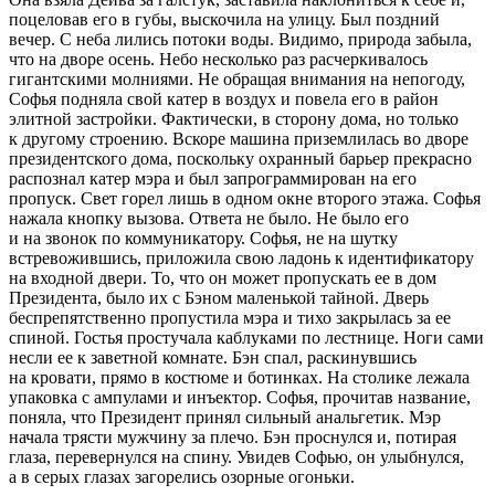
поцел
овав его в губы, выскочила на улицу. Был поздний
вечер. С неба лились потоки воды. Видимо, природа забыла,
что на дворе осень. Небо несколько раз расчеркивалось
гигантскими молниями. Не обращая внимания на непогоду,
Софья подняла свой катер в воздух и повела его в район
элитной застройки. Фактически, в сторону дома, но только
к другому строению. Вскоре машина приземлилась во дворе
президент
ского дома, поскольку охранный барьер прекрасно
распознал катер мэра и был запрограммирован на его
пропуск. Свет горел лишь в одном окне второго этажа. Софья
нажала кнопку вызова. Ответа не было. Не было его
и на звонок по коммуникатору. Софья, не на шутку
встревожившись, приложила свою ладонь к идентификатору
на входной двери. То, что он может пропускать ее в дом
Президент
а, было их с Бэном маленькой тайной. Дверь
беспрепятственно пропустила мэра и тихо закрылась за ее
спиной. Гостья простучала каблуками по лестнице. Ноги сами
несли ее к заветной комнате. Бэн спал, раскинувшись
на кровати, прямо в костюме и ботинках. На столике лежала
упаковка с ампулами и инъектор. Софья, прочитав название,
поняла, что
Президент
принял сильный анальгетик. Мэр
начала трясти мужчину за плечо. Бэн проснулся и, потирая
глаза, перевернулся на спину. Увидев Софью, он улыбнулся,
а в серых глазах загорелись озорные огоньки.