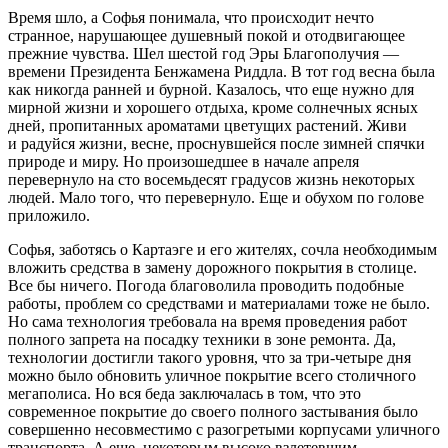
Время шло, а Софья понимала, что происходит нечто
странное, нарушающее душевный покой и отодвигающее
прежние чувства. Шел шестой год Эры Благополучия —
времени
Президент
а Бенжамена Риддла. В тот год весна была
как никогда ранней и бурной. Казалось, что еще нужно для
мирной жизни и хорошего отдыха, кроме солнечных ясных
дней, пропитанных ароматами цветущих растений. Живи
и радуйся жизни, весне, проснувшейся после зимней спячки
природе и миру. Но произошедшее в начале апреля
перевернуло на сто восемьдесят градусов жизнь некоторых
людей. Мало того, что перевернуло. Еще и обухом по голове
приложило.
Софья, заботясь о Картаэге и его жителях, сочла необходимым
вложить средства в замену дорожного покрытия в столице.
Все бы ничего. Погода благоволила проводить подобные
работы, проблем со средствами и материалами тоже не было.
Но сама технология требовала на время проведения работ
полного запрета на посадку техники в зоне ремонта. Да,
технологии достигли такого уровня, что за три-четыре дня
можно было обновить уличное покрытие всего столичного
мегаполиса. Но вся беда заключалась в том, что это
современное покрытие до своего полного застывания было
совершенно несовместимо с разогретыми корпусами уличного
транспорта. А еще, некоторым высоко взлетевшим