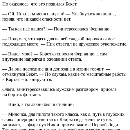
Но оказалось, что это появился Бекет.
— Ой, Ники, ты меня напугал! — Улыбнулась женщина,
поняв, что никакой опасности нет.
— Ты как нас нашел?! — Поинтересовался Фернандо.
— Подумал, что здесь для вашей сладкой парочки самое
подходящее место, — Ник ответил на дружеское рукопожатие.
— Видел мою? — Коротко спросил Фернандо, а сам
внутренне напрягся в ожидании ответа.
— Да она последние дни допоздна в мэрии торчит, —
отмахнулся Бекет. — По слухам, какие-то масштабные работы
в Картаэге планируются.
Ольга, заинтересовавшись мужским разговором, присела
на бортик фонтана:
— Ники, а ты давно был в столице?
— Милочка, для пилота такого класса, как я, путь в глубоких
слоях гиперпространства от Каиры сюда меньше суток
занимает, — фыркнул Ник и присел рядом с Первой Леди. —
Так что если хочешь узнать, чем твой занимается, то отвечу,