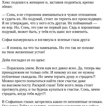
Хикс подошел к женщине и, заставив подняться, крепко
обнял:
— Сонь, я не сторонник вмешиваться в чужие отношения
и судить их. Но подумай, стоит ли терпеть все происходящее.
Я не утверждаю, что у него есть другая. Не пойманный —
не вор. Но, Сонь, это уже не первый раз. Сядь и хорошенько
подумай, может быть, у тебя есть шанс все изменить.
Софья нахмурилась и взглянула в зеленые глаза друга:
— Я поняла, на что ты намекаешь. Но это так не похоже
на твои жизненные устои!
Дейв погладил ее по щеке:
— Пораскинь умом. Всем нам все давно ясно. Да, теперь мы
принадлежим не только себе. И никому из нас не нужны
публичные скандалы. Но зачем терзать душу и страдать?!
Можно просто попытаться найти свое счастье даже
на высоком посту. Раскрой глаза! Тебе всего лишь стоит
протянуть руку, и ты будешь купаться в счастье. Сонь, зачем
страдать, когда тебя ждут?!
В Софьиных глазах загорелись какие-то непонятные огоньки.
Она взяла Дейва за галстук, заставила наклониться к себе и,