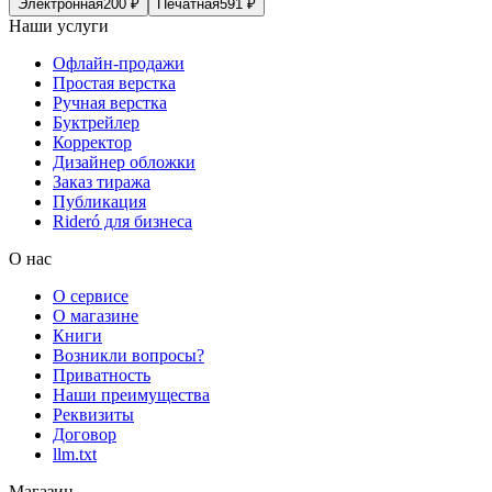
Электронная
200
₽
Печатная
591
₽
Наши услуги
Офлайн-продажи
Простая верстка
Ручная верстка
Буктрейлер
Корректор
Дизайнер обложки
Заказ тиража
Публикация
Rideró для бизнеса
О нас
О сервисе
О магазине
Книги
Возникли вопросы?
Приватность
Наши преимущества
Реквизиты
Договор
llm.txt
Магазин