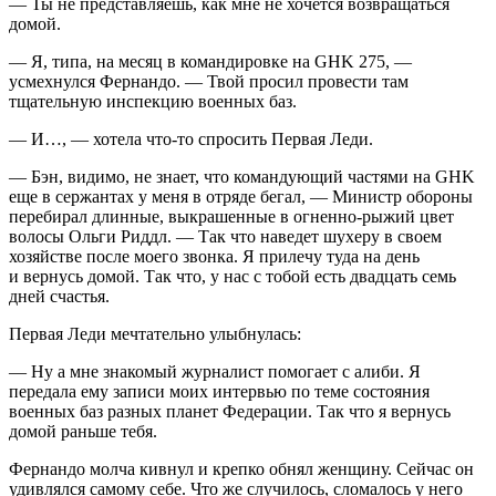
— Ты не представляешь, как мне не хочется возвращаться
домой.
— Я, типа, на месяц в командировке на GHK 275, —
усмехнулся Фернандо. — Твой просил провести там
тщательную инспекцию военных баз.
— И…, — хотела что-то спросить Первая Леди.
— Бэн, видимо, не знает, что командующий частями на GHK
еще в сержантах у меня в отряде бегал, — Министр обороны
перебирал длинные, выкрашенные в огненно-рыжий цвет
волосы Ольги Риддл. — Так что наведет шухеру в своем
хозяйстве после моего звонка. Я прилечу туда на день
и вернусь домой. Так что, у нас с тобой есть двадцать семь
дней счастья.
Первая Леди мечтательно улыбнулась:
— Ну а мне знакомый журналист помогает с алиби. Я
передала ему записи моих интервью по теме состояния
военных баз разных планет Федерации. Так что я вернусь
домой раньше тебя.
Фернандо молча кивнул и крепко обнял женщину. Сейчас он
удивлялся самому себе. Что же случилось, сломалось у него