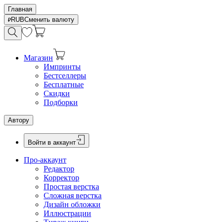
Главная
RUB
Сменить валюту
Магазин
Импринты
Бестселлеры
Бесплатные
Скидки
Подборки
Автору
Войти в аккаунт
Про-аккаунт
Редактор
Корректор
Простая верстка
Сложная верстка
Дизайн обложки
Иллюстрации