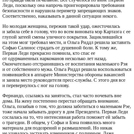
Леди, поскольку она напрочь проигнорировала требования
безопасности и нарушила периметр запрещающих знаков.
Соответственно, наказывать в данной ситуации некого.
Но молодая женщина, пережив такой удар, ожесточилась
и забила себе в голову, что во всем
вино
вата мэр Картаэга с ее
глупой затеей смены уличного покрытия. Зациклившийся
на этом мозг требовал мести, и Ольга Риддл решила заставить
Софью Салинос страдать от душевной боли. К тому же,
Первая Леди прекрасно помнила, кто спас ее
от о
дурман
енных
наркоман
ов несколько лет назад.
Окончательно отстранившись от воспитания маленького Рэя
и от собственного мужа. Ольга Риддл решила воспользоваться
появившейся в аппарате Министерства обороны вакансией
и заняла место руководителя пресс-службы. С этого дня все
и перевернулось с ног на голову.
Фернандо, ссылаясь на занятость, стал часто ночевать вне
дома. На жену постепенно перестал обращать внимание.
Ольга, позабыв о том, что должна заботиться о маленьком Рэе,
тоже начала забывать дорогу в дом
Президент
а. Первая Леди
сослалась на то, что интенсивная работа поможет ей забыть
о трагедии. В общем, у Софьи и Бэна появилось много
материала для подозрений и размышлений. Но никак
не удавалось застукать изменников с поличным. Даже