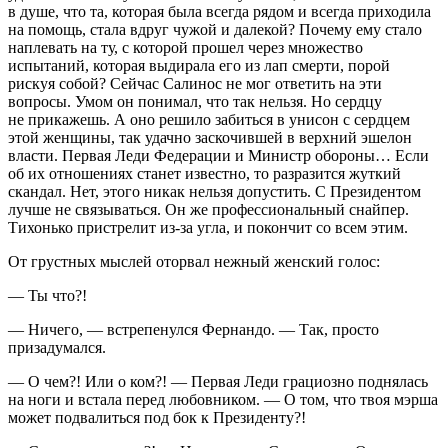
в душе, что та, которая была всегда рядом и всегда приходила
на помощь, стала вдруг чужой и далекой? Почему ему стало
наплевать на ту, с которой прошел через множество
испытаний, которая выдирала его из лап смерти, порой
рискуя собой? Сейчас Салинос не мог ответить на эти
вопросы. Умом он понимал, что так нельзя. Но сердцу
не прикажешь. А оно решило забиться в унисон с сердцем
этой женщины, так удачно заскочившей в верхний эшелон
власти. Первая Леди Федерации и Министр обороны… Если
об их отношениях станет известно, то разразится жуткий
скандал. Нет, этого никак нельзя допустить. С
Президент
ом
лучше не связываться. Он же профессиональный снайпер.
Тихонько пристрелит из-за угла, и покончит со всем этим.
От грустных мыслей оторвал нежный женский голос:
— Ты что?!
— Ничего, — встрепенулся Фернандо. — Так, просто
призадумался.
— О чем?! Или о ком?! — Первая Леди грациозно поднялась
на ноги и встала перед любовником. — О том, что твоя мэрша
может подвалиться под бок к
Президент
у?!