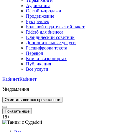
Тираж книги
Аудиокнига
Офлайн-продажи
Продвижение
Буктрейлер
Большой издательский пакет
Rideró для бизнеса
Юридический советник
Дополнительные услуги
Расшифровка текста
Перевод
Книги в аэропортах
Публикация
Все услуги
Кабинет
Кабинет
Уведомления
Отметить все как прочитанные
Показать ещё
18
+