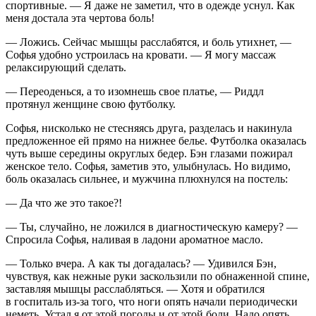
спортивные. — Я даже не заметил, что в одежде уснул. Как
меня достала эта чертова боль!
— Ложись. Сейчас мышцы расслабятся, и боль утихнет, —
Софья удобно устроилась на кровати. — Я могу массаж
релаксирующий сделать.
— Переоденься, а то изомнешь свое платье, — Риддл
протянул женщине свою футболку.
Софья, нисколько не стесняясь друга, разделась и накинула
предложенное ей прямо на нижнее белье. Футболка оказалась
чуть выше середины округлых бедер. Бэн глазами пожирал
женское тело. Софья, заметив это, улыбнулась. Но видимо,
боль оказалась сильнее, и мужчина плюхнулся на постель:
— Да что же это такое?!
— Ты, случайно, не ложился в диагностическую камеру? —
Спросила Софья, наливая в ладони ароматное масло.
— Только вчера. А как ты догадалась? — Удивился Бэн,
чувствуя, как нежные руки заскользили по обнаженной спине,
заставляя мышцы расслабляться. — Хотя и обратился
в госпиталь из-за того, что ноги опять начали периодически
неметь. Устал я от этой погоды и от этой боли. Надо опять