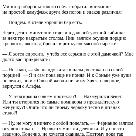
Министр обороны только сейчас обратил внимание
на простой камуфляж друга без погон и знаков различия:
— Пойдем. В отеле хороший бар есть.
Через десять минут они сидели в дальней уютной кабинке
за нехитро накрытым столом. Ник, залпом осушив порцию
крепкого
алкогол
я, бросил в рот кусок мясной нарезки:
— Я хотел спросить, у тебя все серьезно с этой дамочкой? Мне
долго вас прикрывать?
— Не знаю, — Фернандо катал в пальцах стакан со своей
порцией. — Я и сам пока еще не понял. И к Соньке уже душа
не лежит, но и с Ольгой жизни не вижу. Зря я, наверное,
вернулся с Альфы.
— У тебя крыша совсем протекла?! — Нахмурился Бекет. —
Или ты втюрился по самые помидоры в
президент
скую
женушку?! Опять что ли твоему червяку тесно в штанах
стало?!
— Ну, не могу я ничего с собой поделать, — Фернандо залпом
осушил стакан. — Нравится мне эта девчонка. И у нас это
взаимно. Конечно, не хочется скандала. Поэтому пока так