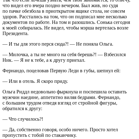
что видел его вчера поздно вечером. Был жив, но судя
по пачке обезбола в приоткрытом ящике стола, не совсем
здоров. Расстались на том, что он подписал мне несколько
документов по работе. На том и разошлись. Сонька сегодня
к моей собиралась. Не видел, чтобы мэрша вертелась возле
Президент
а.
— И ты для этого перся сюда?! — Не поняла Ольга.
— Милочка, а ты не много на себя берешь?! — Взбесился
Ник. — Я не к тебе, а к другу приехал.
Фернандо,
поцел
овав Первую Леди в губы, шепнул ей:
— Или в отель. Я скоро приду.
Ольга Риддл недовольно фыркнула и поспешила оставить
мужчин наедине, аппетитно виляя бедрами. Фернандо,
с большим трудом отведя взгляд от стройной фигуры,
обратился к другу:
— Что случилось?!
— Да, собственно говоря, особо ничего. Просто хотел
пропустить с тобой по стаканчику.