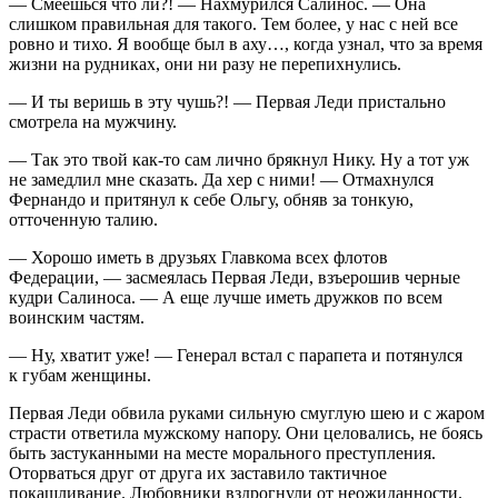
— Смеешься что ли?! — Нахмурился Салинос. — Она
слишком правильная для такого. Тем более, у нас с ней все
ровно и тихо. Я вообще был в аху…, когда узнал, что за время
жизни на рудниках, они ни разу не перепихнулись.
— И ты веришь в эту чушь?! — Первая Леди пристально
смотрела на мужчину.
— Так это твой как-то сам лично брякнул Нику. Ну а тот уж
не замедлил мне сказать. Да хер с ними! — Отмахнулся
Фернандо и притянул к себе Ольгу, обняв за тонкую,
отточенную талию.
— Хорошо иметь в друзьях Главкома всех флотов
Федерации, — засмеялась Первая Леди, взъерошив черные
кудри Салиноса. — А еще лучше иметь дружков по всем
воинским частям.
— Ну, хватит уже! — Генерал встал с парапета и потянулся
к губам женщины.
Первая Леди обвила руками сильную смуглую шею и с жаром
страсти ответила мужскому напору. Они целовались, не боясь
быть застуканными на месте морального преступления.
Оторваться друг от друга их заставило тактичное
покашливание. Любовники вздрогнули от неожиданности.