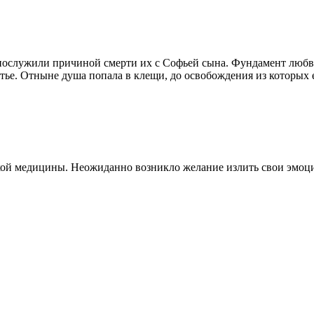
послужили причиной смерти их с Софьей сына. Фундамент любви
ье. Отныне душа попала в клещи, до освобождения из которых ещ
кой медицины. Неожиданно возникло желание излить свои эмоции