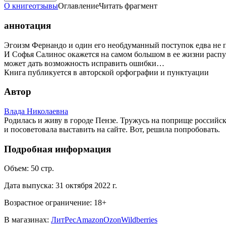
О книге
отзывы
Оглавление
Читать фрагмент
аннотация
Эгоизм Фернандо и один его необдуманный поступок едва не 
И Софья Салинос окажется на самом большом в ее жизни распут
может дать возможность исправить ошибки…
Книга публикуется в авторской орфографии и пунктуации
Автор
Влада Николаевна
Родилась и живу в городе Пензе. Тружусь на поприще российс
и посоветовала выставить на сайте. Вот, решила попробовать.
Подробная информация
Объем:
50
стр.
Дата выпуска:
31 октября 2022 г.
Возрастное ограничение:
18
+
В магазинах:
ЛитРес
Amazon
Ozon
Wildberries