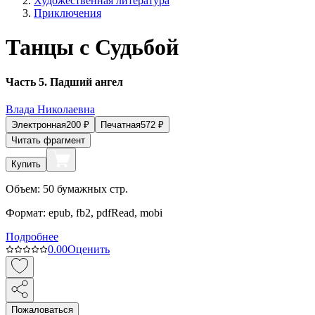
Художественная литература
Приключения
Танцы с Судьбой
Часть 5. Падший ангел
Влада Николаевна
Электронная
200
₽
Печатная
572
₽
Читать фрагмент
Купить
Объем:
50
бумажных стр.
Формат:
epub, fb2, pdfRead, mobi
Подробнее
0.0
0
Оценить
Пожаловаться