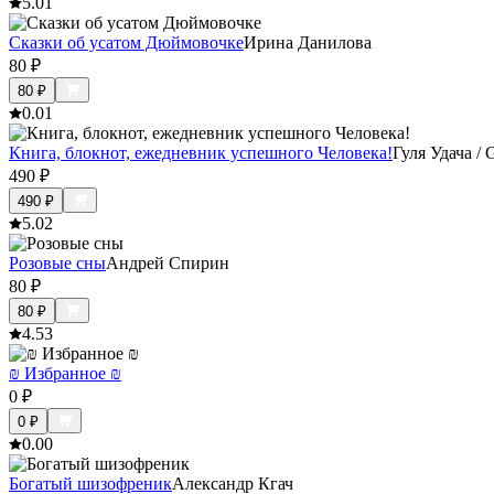
5.0
1
Сказки об усатом Дюймовочке
Ирина Данилова
80
₽
80
₽
0.0
1
Книга, блокнот, ежедневник успешного Человека!
Гуля Удача / 
490
₽
490
₽
5.0
2
Розовые сны
Андрей Спирин
80
₽
80
₽
4.5
3
₪ Избранное ₪
0
₽
0
₽
0.0
0
Богатый шизофреник
Александр Кгач