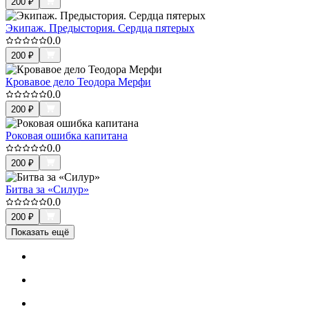
200
₽
Экипаж. Предыстория. Сердца пятерых
0.0
200
₽
Кровавое дело Теодора Мерфи
0.0
200
₽
Роковая ошибка капитана
0.0
200
₽
Битва за «Силур»
0.0
200
₽
Показать ещё