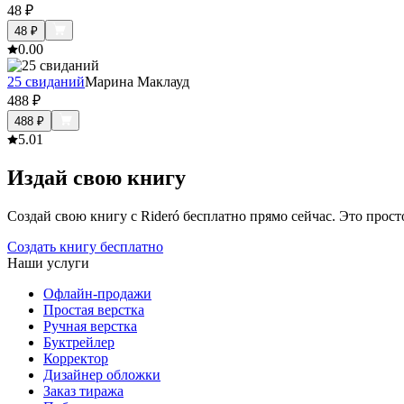
48
₽
48
₽
0.0
0
25 свиданий
Марина Маклауд
488
₽
488
₽
5.0
1
Издай свою книгу
Создай свою книгу с Rideró бесплатно прямо сейчас. Это просто,
Создать книгу бесплатно
Наши услуги
Офлайн-продажи
Простая верстка
Ручная верстка
Буктрейлер
Корректор
Дизайнер обложки
Заказ тиража