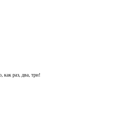
 как раз, два, три!