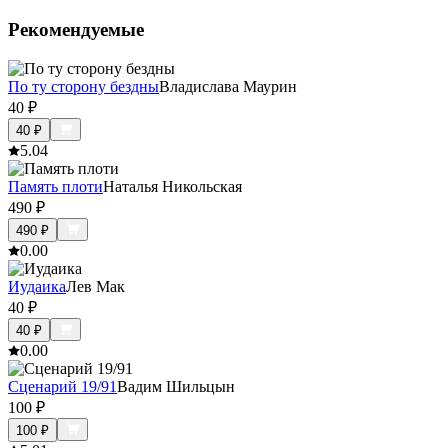
Рекомендуемые
По ту сторону бездны
Владислава Маурин
40
₽
40
₽
5.0
4
Память плоти
Наталья Никольская
490
₽
490
₽
0.0
0
Иудаика
Лев Мак
40
₽
40
₽
0.0
0
Сценарий 19/91
Вадим Шильцын
100
₽
100
₽