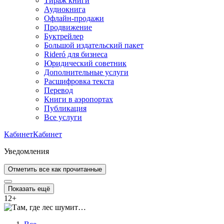
Тираж книги
Аудиокнига
Офлайн-продажи
Продвижение
Буктрейлер
Большой издательский пакет
Rideró для бизнеса
Юридический советник
Дополнительные услуги
Расшифровка текста
Перевод
Книги в аэропортах
Публикация
Все услуги
Кабинет
Кабинет
Уведомления
Отметить все как прочитанные
Показать ещё
12
+