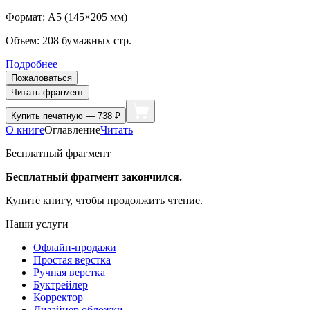
Формат:
A5 (
145×205 мм
)
Объем:
208
бумажных стр.
Подробнее
Пожаловаться
Читать фрагмент
Купить
печатную — 738 ₽
О книге
Оглавление
Читать
Бесплатный фрагмент
Бесплатный фрагмент закончился.
Купите книгу, чтобы продолжить чтение.
Наши услуги
Офлайн-продажи
Простая верстка
Ручная верстка
Буктрейлер
Корректор
Дизайнер обложки