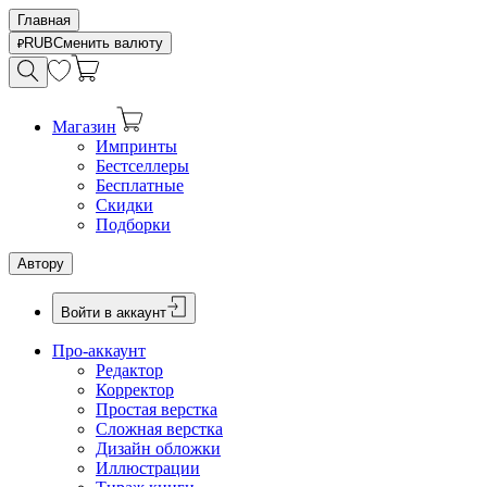
Главная
RUB
Сменить валюту
Магазин
Импринты
Бестселлеры
Бесплатные
Скидки
Подборки
Автору
Войти в аккаунт
Про-аккаунт
Редактор
Корректор
Простая верстка
Сложная верстка
Дизайн обложки
Иллюстрации