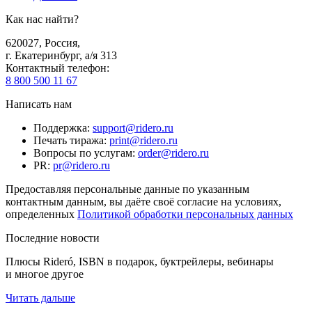
Как нас найти?
620027
,
Россия
,
г. Екатеринбург, а/я 313
Контактный телефон
:
8 800 500 11 67
Написать нам
Поддержка
:
support@ridero.ru
Печать тиража
:
print@ridero.ru
Вопросы по услугам
:
order@ridero.ru
PR
:
pr@ridero.ru
Предоставляя персональные данные по указанным
контактным данным, вы даёте своё согласие на условиях,
определенных
Политикой обработки персональных данных
Последние новости
Плюсы Rideró, ISBN в подарок, буктрейлеры, вебинары
и многое другое
Читать дальше