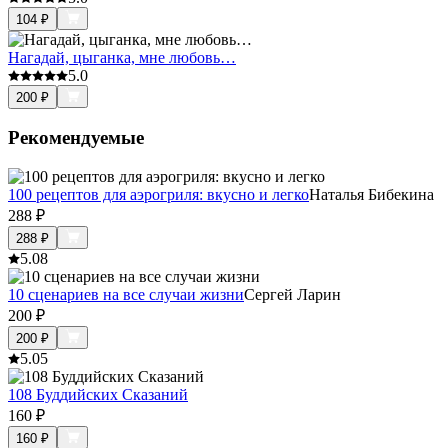
104
₽
Нагадай, цыганка, мне любовь…
5.0
200
₽
Рекомендуемые
100 рецептов для аэрогриля: вкусно и легко
Наталья Бибекина
288
₽
288
₽
5.0
8
10 сценариев на все случаи жизни
Сергей Ларин
200
₽
200
₽
5.0
5
108 Буддийских Сказаний
160
₽
160
₽