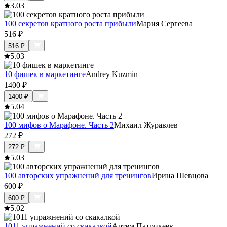
3.0
3
100 секретов кратного роста прибыли
Мария Сергеева
516
₽
516
₽
5.0
3
10 фишек в маркетинге
Andrey Kuzmin
1400
₽
1400
₽
5.0
4
100 мифов о Марафоне. Часть 2
Михаил Журавлев
272
₽
272
₽
5.0
3
100 авторских упражнений для тренингов
Ирина Шевцова
600
₽
600
₽
5.0
2
1011 упражнений со скакалкой
Артем Патрикеев