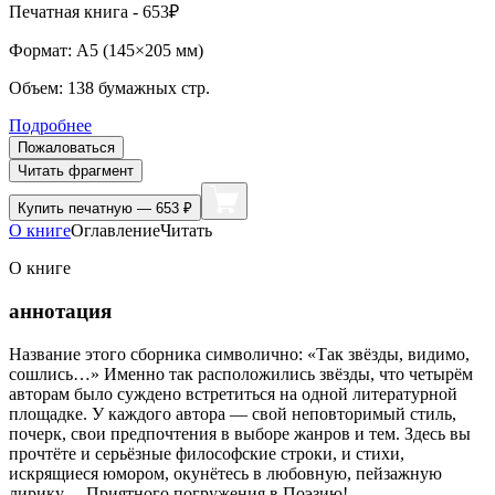
Печатная
книга -
653₽
Формат:
A5 (
145×205 мм
)
Объем:
138
бумажных стр.
Подробнее
Пожаловаться
Читать фрагмент
Купить
печатную — 653 ₽
О книге
Оглавление
Читать
О книге
аннотация
Название этого сборника символично: «Так звёзды, видимо,
сошлись…» Именно так расположились звёзды, что четырём
авторам было суждено встретиться на одной литературной
площадке. У каждого автора — свой неповторимый стиль,
почерк, свои предпочтения в выборе жанров и тем. Здесь вы
прочтёте и серьёзные философские строки, и стихи,
искрящиеся юмором, окунётесь в любовную, пейзажную
лирику… Приятного погружения в Поэзию!