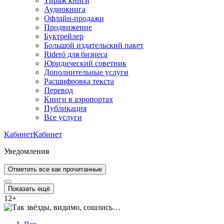
Тираж книги
Аудиокнига
Офлайн-продажи
Продвижение
Буктрейлер
Большой издательский пакет
Rideró для бизнеса
Юридический советник
Дополнительные услуги
Расшифровка текста
Перевод
Книги в аэропортах
Публикация
Все услуги
Кабинет
Кабинет
Уведомления
Отметить все как прочитанные
Показать ещё
12
+