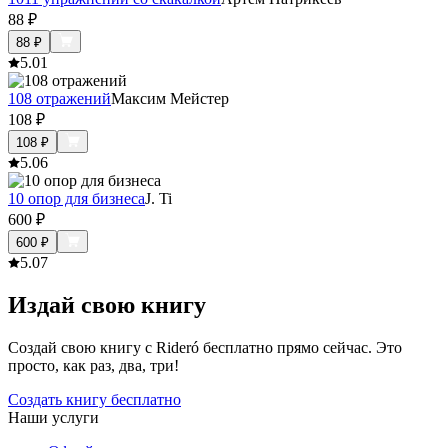
88
₽
88
₽
5.0
1
108 отражений
Максим Мейстер
108
₽
108
₽
5.0
6
10 опор для бизнеса
J. Ti
600
₽
600
₽
5.0
7
Издай свою книгу
Создай свою книгу с Rideró бесплатно прямо сейчас. Это
просто, как раз, два, три!
Создать книгу бесплатно
Наши услуги