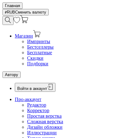
Главная
RUB
Сменить валюту
Магазин
Импринты
Бестселлеры
Бесплатные
Скидки
Подборки
Автору
Войти в аккаунт
Про-аккаунт
Редактор
Корректор
Простая верстка
Сложная верстка
Дизайн обложки
Иллюстрации