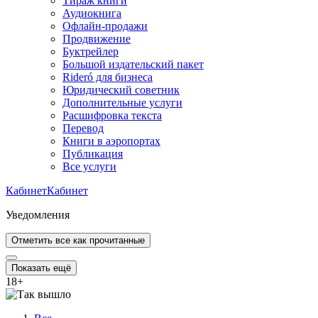
Тираж книги
Аудиокнига
Офлайн-продажи
Продвижение
Буктрейлер
Большой издательский пакет
Rideró для бизнеса
Юридический советник
Дополнительные услуги
Расшифровка текста
Перевод
Книги в аэропортах
Публикация
Все услуги
Кабинет
Кабинет
Уведомления
Отметить все как прочитанные
Показать ещё
18
+