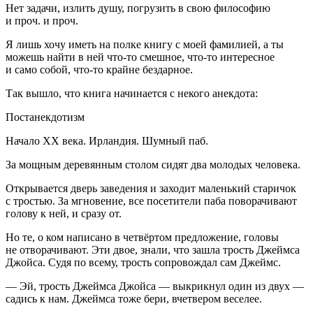
Нет задачи, излить душу, погрузить в свою философию
и проч. и проч.
Я лишь хочу иметь на полке книгу с моей фамилией, а ты
можешь найти в ней что-то смешное, что-то интересное
и само собой, что-то крайне бездарное.
Так вышло, что книга начинается с некого анекдота:
Постанекдотизм
Начало XX века. Ирландия. Шумный паб.
За мощным деревянным столом сидят два молодых человека.
Открывается дверь заведения и заходит маленький старичок
с тростью. За мгновение, все посетители паба поворачивают
голову к ней, и сразу от.
Но те, о ком написано в четвёртом предложение, головы
не отворачивают. Эти двое, знали, что зашла трость Джеймса
Джойса. Судя по всему, трость сопровождал сам Джеймс.
— Эй, трость Джеймса Джойса — выкрикнул один из двух —
садись к нам. Джеймса тоже бери, вчетвером веселее.