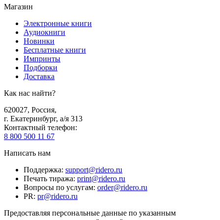
Магазин
Электронные книги
Аудиокниги
Новинки
Бесплатные книги
Импринты
Подборки
Доставка
Как нас найти?
620027
,
Россия
,
г. Екатеринбург, а/я 313
Контактный телефон
:
8 800 500 11 67
Написать нам
Поддержка
:
support@ridero.ru
Печать тиража
:
print@ridero.ru
Вопросы по услугам
:
order@ridero.ru
PR
:
pr@ridero.ru
Предоставляя персональные данные по указанным