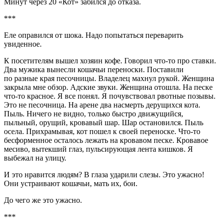
Минут через 20 «Кот» забился до отказа.
***
Еле оправился от шока. Надо попытаться переварить
увиденное.
К посетителям вышел хозяин кофе. Говорил что-то про ставки.
Два мужика вынесли кошачьи переноски. Поставили
по разные края песочницы. Владелец махнул рукой. Женщина
закрыла мне обзор. Адские звуки. Женщина отошла. На песке
что-то красное. Я все понял. Я почувствовал рвотные позывы.
Это не песочница. На арене два насмерть дерущихся кота.
Пыль. Ничего не видно, только быстро движущийся,
пыльный, орущий, кровавый шар. Шар остановился. Пыль
осела. Прихрамывая, кот пошел к своей переноске. Что-то
бесформенное осталось лежать на кровавом песке. Кровавое
месиво, вытекший глаз, пульсирующая лента кишков. Я
выбежал на улицу.
И это нравится людям? В глаза ударили слезы. Это ужасно!
Они устраивают кошачьи, мать их, бои.
До чего же это ужасно.
***