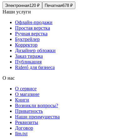
Электронная
120
₽
Печатная
678
₽
Наши услуги
Офлайн-продажи
Простая верстка
Ручная верстка
Буктрейлер
Корректор
Дизайнер обложки
Заказ тиража
Публикация
Rideró для бизнеса
О нас
О сервисе
О магазине
Книги
Возникли вопросы?
Приватность
Наши преимущества
Реквизиты
Договор
llm.txt