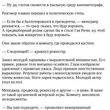
— Ну да, глоток свежести в пыльную среду кинематографа.
Разговор плавно перешел в политическую степь.
— Если бы я баллотировался в
президент
ы, — менеджер
разошелся, — то сразу сказал, что буду воровать.
А предвыборный ролик сделал бы в стиле Гая Ричи, ну, чтоб
показать, как конкретно я буду воровать.
Они зашли обратно в комнату, где проводился кастинг.
— Следующий! — крикнул режиссер.
Зашел молодой парнишка с выразительной внешностью. Его
прямое, ровное тело внезапно ослабело. Глаза изобразили
удивление с примесью ужаса. Лицо приняло неестественное
выражение. Результат работы слюноотделения увидели все
член
ы комиссии. Ноги парня подкосились. Молодой актер
упал на пол.
Менеджер, продюсер, режиссер и другие — в шоке. В шоке
от такой органичной актерской игры. Комнату заполнили
аплодисменты.
— Вы нам подходите, — промолвил шокированный