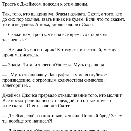
Трость с Джеймсом подсели к этим двоим.
Так, того, кто выкрикнул, будем называть Скотт, а того, кто
до сих пор молчал, звать никак не будем. Если что-то скажет,
то и имя дадим. А пока, вновь говорит Скотт:
— Скажи нам, трость, что ты все время со стариком
таскаешься?
— Не такой уж я и старик! К тому же, известный, между
прочим, писатель.
— Знаем. Читали твоего «Улисса». Муть страшная.
— «Муть страшная» у Лавкрафта, а у меня глубокое
произведение, с огромным количеством символов,
аллегорий и…
Джеймса Джойса прервало откашливание того, кто молчит.
Все посмотрели на него с надеждой, но он так ничего
и не сказал. Опять говорил Скотт.
— Джеймс, ещё раз повторяю, я читал. Полный бред! Зачем
ты вообще это написал?!
— Я вместил в «Улиссе» все принципы модернизма,