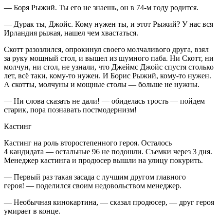
— Боря Рыжий. Ты его не знаешь, он в 74-м году родится.
— Дурак ты, Джойс. Кому нужен ты, и этот Рыжий? У нас вся
Ирландия рыжая, нашел чем хвастаться.
Скотт разозлился, опрокинул своего молчаливого друга, взял
за руку мощный стол, и вышел из шумного паба. Ни Скотт, ни
молчун, ни стол, не узнали, что Джеймс Джойс спустя столько
лет, всё таки, кому-то нужен. И Борис Рыжий, кому-то нужен.
А скотты, молчуны и мощные столы — больше не нужны.
— Ни слова сказать не дали! — обиделась трость — пойдем
старик, пора познавать постмодернизм!
Кастинг
Кастинг на роль второстепенного героя. Осталось
4 кандидата — остальные 96 не подошли. Съемки через 3 дня.
Менеджер кастинга и продюсер вышли на улицу по
курит
ь.
— Первый раз такая засада с лучшим другом главного
героя! — поделился своим недовольством менеджер.
— Необычная кинокартина, — сказал продюсер, — друг героя
умирает в конце.