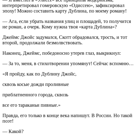
интерпретировал гомеровскую «Одиссею», зафиксировал
эпоху! Можно составить карту Дублина, по моему роману!
— Ага, если убрать названия улиц и площадей, то получится
не роман, а очерк. Кому нужна твоя «карта Дублина»?
Джеймс Джойс задумался, Скотт обрадовался, трость, и тот
второй, продолжали безмолвствовать.
Наконец, Джеймс, победоносно утерев глаз, выкрикнул:
— За то, меня, в стихотворении упомянут! Сейчас вспомню…
«Я пройду, как по Дублину Джойс,
сквозь косые дожди проливные
приблатненного города, сквозь
все его тараканьи пивные.»
Правда, его только в конце века напишут. В
Росси
и. Но такой
поэт!
— Какой?