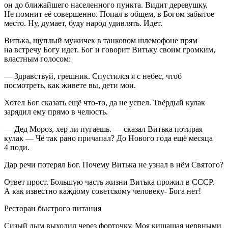
он до ближайшего населенного пункта. Видит деревушку.
Не помнит её совершенно. Попал в общем, в Богом забытое
место. Ну, думает, буду народ удивлять. Идет.
Витька, щуплый мужичек в танковом шлемофоне прям
на встречу Богу идет. Бог и говорит Витьку своим громким,
властным голосом:
— Здравствуй, грешник. Спустился я с небес, чтоб
посмотреть, как живете вы, дети мои.
Хотел Бог сказать ещё что-то, да не успел. Твёрдый кулак
зарядил ему прямо в челюсть.
— Дед Мороз, хер ли пугаешь. — сказал Витька потирая
кулак — Чё так рано причапал? До Нового года ещё месяца
4 поди.
Дар речи потерял Бог. Почему Витька не узнал в нём Святого?
Ответ прост. Большую часть жизни Витька прожил в СССР.
А как известно каждому советскому человеку- Бога нет!
Ресторан быстрого питания
Сизый дым выходил через форточку. Моя кишащая нервными