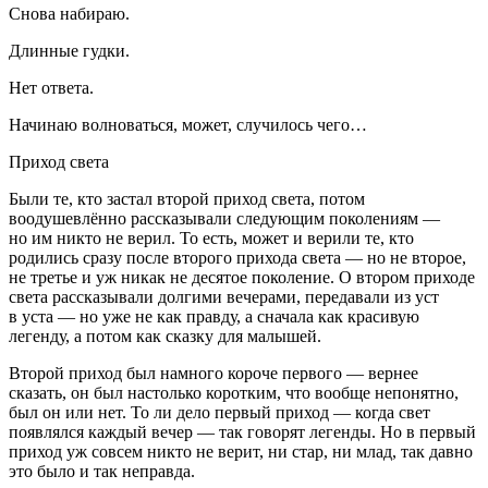
Снова набираю.
Длинные гудки.
Нет ответа.
Начинаю волноваться, может, случилось чего…
Приход света
Были те, кто застал второй приход света, потом
воодушевлённо рассказывали следующим поколениям —
но им никто не верил. То есть, может и верили те, кто
родились сразу после второго прихода света — но не второе,
не третье и уж никак не десятое поколение. О втором приходе
света рассказывали долгими вечерами, передавали из уст
в уста — но уже не как правду, а сначала как красивую
легенду, а потом как сказку для малышей.
Второй приход был намного короче первого — вернее
сказать, он был настолько коротким, что вообще непонятно,
был он или нет. То ли дело первый приход — когда свет
появлялся каждый вечер — так говорят легенды. Но в первый
приход уж совсем никто не верит, ни стар, ни млад, так давно
это было и так неправда.