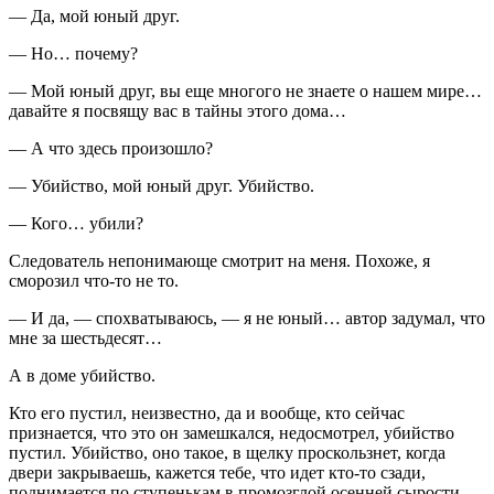
— Да, мой юный друг.
— Но… почему?
— Мой юный друг, вы еще многого не знаете о нашем мире…
давайте я посвящу вас в тайны этого дома…
— А что здесь произошло?
— Убийство, мой юный друг. Убийство.
— Кого… убили?
Следователь непонимающе смотрит на меня. Похоже, я
сморозил что-то не то.
— И да, — спохватываюсь, — я не юный… автор задумал, что
мне за шестьдесят…
А в доме убийство.
Кто его пустил, неизвестно, да и вообще, кто сейчас
признается, что это он замешкался, недосмотрел, убийство
пустил. Убийство, оно такое, в щелку проскользнет, когда
двери закрываешь, кажется тебе, что идет кто-то сзади,
поднимается по ступенькам в промозглой осенней сырости,