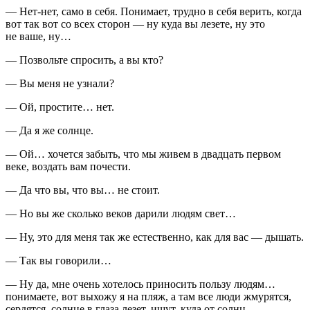
— Нет-нет, само в себя. Понимает, трудно в себя верить, когда
вот так вот со всех сторон — ну куда вы лезете, ну это
не ваше, ну…
— Позвольте спросить, а вы кто?
— Вы меня не узнали?
— Ой, простите… нет.
— Да я же солнце.
— Ой… хочется забыть, что мы живем в двадцать первом
веке, воздать вам почести.
— Да что вы, что вы… не стоит.
— Но вы же сколько веков дарили людям свет…
— Ну, это для меня так же естественно, как для вас — дышать.
— Так вы говорили…
— Ну да, мне очень хотелось приносить пользу людям…
понимаете, вот выхожу я на пляж, а там все люди жмурятся,
сердятся, солнце в глаза лезет, ищут, куда от солнц