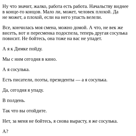
Ну что значит, жалко, работа есть работа. Начальству виднее
в конце-то концов. Мало ли, может, человек плохой. Да
не может, а плохой, если на него упасть велели.
Все, кончилась моя смена, можно домой. А что, не век же
висеть, вот и пересменка подоспела, теперь другая сосулька
повисит. Не бойтесь, она тоже на вас не упадет.
А я к Димке пойду.
Мы с ним сегодня в кино.
А я сосулька.
Есть писатели, поэты, президенты — а я сосулька.
Да, сегодня я упаду.
В полдень.
Так что вы отойдите.
Нет, за меня не бойтесь, я снова вырасту, я же сосулька.
А?