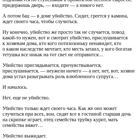
придержишь дверь, — входите — а никого нет.
А потом бац — в доме убийство. Сидит, греется у камина,
ждет своего часа, чтобы случиться.
Ну конечно, убийство же просто так не случается, повод
какой-то нужен, вот и смотрит убийство, прислушивается
к хозяевам дома, кто кого потихохоньку ненавидит, кто
о каком наследстве мечтает, кто месть затаил, у кого богатая
тетушка все никак на тот свет не отправится…
Убийство приглядывается, причувствывается,
прислушивается, — неужели ничего — а нет, нет, вот, хозяин
дома устал разыгрывать роль влюбленного супруга…
И началось.
Нет, еще не убийство.
Убийство только ждет своего часа. Как же оно может
случиться при всех, вон, сидят все в гостиной старшая дочь
на скрипке играет, отец семейства трубку курит, мать
семейства вяжет…
Убийство выжидает.