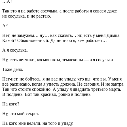
…А?
Так это я на работе сосулька, а после работы я совсем даже
не сосулька, и не растаю.
А?
Нет, не замужем… ну… как сказать… нц есть у меня Димка.
Какой? Обыкновенный. Да не знаю я, кем работает…
А я сосулька.
Ну, есть летчики, космонавты, землекопы — а я сосулька.
Тоже дело.
Нет-нет, не бойтесь, я на вас не упаду, что вы, что вы. У меня
всё расписано, когда я упасть должна. Не сегодня. И не завтра.
Так что стойте спокойно. А упаду я двадцать третьего марта.
В полдень. Вот так красиво, ровно в полдень.
На кого?
Ну, это мой секрет.
На кого мне велели, на того и упаду.