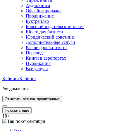
Тираж книги
Аудиокнига
Офлайн-продажи
Продвижение
Буктрейлер
Большой издательский пакет
Rideró для бизнеса
Юридический советник
Дополнительные услуги
Расшифровка текста
Перевод
Книги в аэропортах
Публикация
Все услуги
Кабинет
Кабинет
Уведомления
Отметить все как прочитанные
Показать ещё
18
+