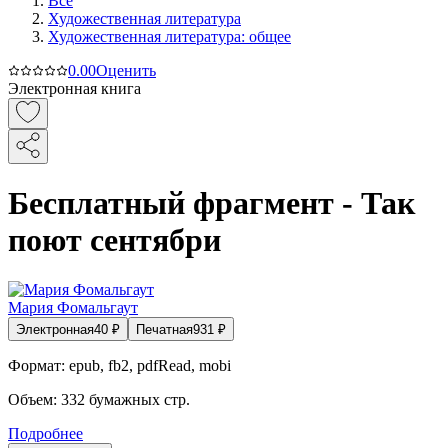
Все
Художественная литература
Художественная литература: общее
0.0
0
Оценить
Электронная книга
Бесплатный фрагмент - Так
поют сентябри
Мария Фомальгаут
Электронная
40
₽
Печатная
931
₽
Формат:
epub, fb2, pdfRead, mobi
Объем:
332
бумажных стр.
Подробнее