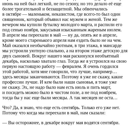
июнь на ней был легкий, не по сезону, но это делало её еще
более трогательной и беззащитной. Мы обвенчались
в октябре — маленьком, неказистом, где всего-то был один
священник, который объявил нас мужем и женой. Тем же
вечером мы купили бутылку молодого марта, и распили его
под сенью ноября, закусывая изысканным жареным июлем.
В апреле мы переехали в май — ну да, опять же в апреле,
кроме моего старенького апреля нам ездить было не на чем.
Май оказался необычайно уютным, в три этажа, в мансарде
мы устроили уютную спальню, а на втором этаже детскую для
двух сыновей. Вокруг нашего мая раскинулся необъятный
декабрь, насколько хватало глаз. Тогда же я устроился на свою
первую настоящую работу — февралем. Я очень гордился
этой работой, хотя мне говорили, что лучше, например…
здесь месяцы заканчиваются. Поэтому я уже не скажу, какие
профессии лучше. И кем были наши сыновья, я тоже уже
не скажу. Эх, не надо было нам есть июль и пить март,
и посидеть можно было в чистом поле, а не под ноябрем,
тогда бы у нас еще были месяцы. А так месяцев не оста…
Что? Да, я знаю, что еще есть сентябрь. Только его уже нет.
Потому что когда мы переехали в май, нам сказали:
— Вы осторожнее, в декабре вокруг мая водятся сентябри.