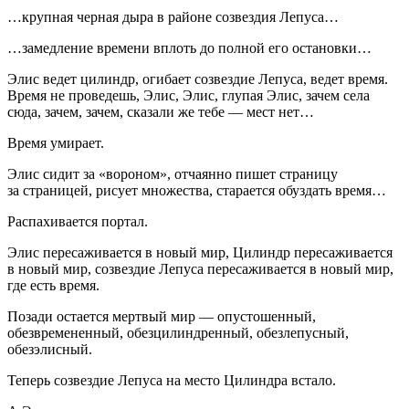
…крупная черная дыра в районе созвездия Лепуса…
…замедление времени вплоть до полной его остановки…
Элис ведет цилиндр, огибает созвездие Лепуса, ведет время.
Время не проведешь, Элис, Элис, глупая Элис, зачем села
сюда, зачем, зачем, сказали же тебе — мест нет…
Время умирает.
Элис сидит за «вороном», отчаянно пишет страницу
за страницей, рисует множества, старается обуздать время…
Распахивается портал.
Элис пересаживается в новый мир, Цилиндр пересаживается
в новый мир, созвездие Лепуса пересаживается в новый мир,
где есть время.
Позади остается мертвый мир — опустошенный,
обезвремененный, обезцилиндренный, обезлепусный,
обезэлисный.
Теперь созвездие Лепуса на место Цилиндра встало.