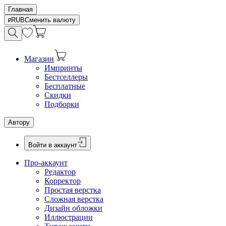
Главная
RUB
Сменить валюту
Магазин
Импринты
Бестселлеры
Бесплатные
Скидки
Подборки
Автору
Войти в аккаунт
Про-аккаунт
Редактор
Корректор
Простая верстка
Сложная верстка
Дизайн обложки
Иллюстрации