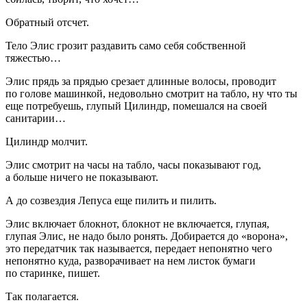
Обратный отсчет.
Тело Элис грозит раздавить само себя собственной
тяжестью…
Элис прядь за прядью срезает длинные волосы, проводит
по голове машинкой, недовольно смотрит на табло, ну что ты
еще потребуешь, глупый Цилиндр, помешался на своей
санитарии…
Цилиндр молчит.
Элис смотрит на часы на табло, часы показывают год,
а больше ничего не показывают.
А до созвездия Лепуса еще пилить и пилить.
Элис включает блокнот, блокнот не включается, глупая,
глупая Элис, не надо было ронять. Добирается до «ворона»,
это передатчик так называется, передает непонятно чего
непонятно куда, разворачивает на нем листок бумаги
по старинке, пишет.
Так полагается.