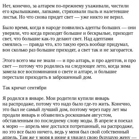
Нет, конечно, за алтарем по-прежнему ухаживали, чистили
его крылышками, лапками, стряхивали пыль и налетевшие
листья. Но что снова придет свет — уже никто не верил.
Было время, когда в народе появились адепты больших — они
уверяли, что когда приходят большие и бескрылые, приходит
свет, что большие как-то делают свет. Над адептами
смеялись — правда что, кто такую ересь вообще придумал,
вон сколько раз большие приходят, а свет так и не загорается.
Этого всего мы не знали — и про алтарь, и про адептов, и про
свет — потому что родились на следующее лето, когда зима
замела все воспоминания о свете и алтаре, и большие
перестали приходить в заброшенный дом.
Так кричат сентябри
Я родился в январе. Мои родители купили январь
на распродаже, потому что надо было где-то жить. Конечно,
это был не самый лучший дом, поэтому через пару лет мы
продали январь и обзавелись роскошным августом,
обставленным по последнему слову моды. В апреле я поехал
к морю — апрель мне достался потрепанный, на распродаже,
но это все было ничего, ведь у меня был свой собственный
апрель. Там же у моря в июне я увидел свою будущую жену —