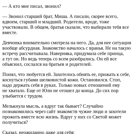
— А кто мне писал, звонил?
— Звонил старший брат, Миша. А писали, скорее всего,
вдвоем, старший и младший. Родители, вроде, тоже
участвовали. В общем, братья сказали, что выбирали тебя все
вместе.
Девчонка внимательно смотрела на него. Да, для нее ситуация
вообще абсурдная. Знакомство началось с вранья. Не на такую
встречу рассчитывала. Наверняка, придумала себе принца,
а тут он. Но ведь теперь со всем разобрались. Он ей все
объяснил, сослался на братьев и родителей.
Понял, что любуется ей. Захотелось обнять ее, прижать к себе,
коснуться губами шелковистой кожи. Остановился. Стоп,
надо держать себя в руках. Только новых отношений ему
не хватало. Еще от Юли не отошел до конца. До сих пор
улыбается с трудом.
Мелькнула мысль, а вдруг так бывает? Случайно
познакомились через сайт знакомств чужие люди и захотели
прожить вместе всю жизнь. Вдруг у них со Светой может
получиться?
Сказал, неожиданно даже для себя: