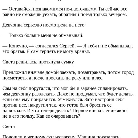
— Оставайся, познакомимся по-настоящему. Ты сейчас все
равно не сможешь уехать, обратный поезд только вечером.
Девчонка серьезно посмотрела на него:
— Только больше меня не обманывай.
— Конечно, — согласился Сергей. — Я тебя и не обманывал,
это братья. Я сам терпеть не могу вранья.
Света решилась, протянула сумку.
Предложил вначале домой заехать, позавтракать, потом город
посмотреть, а после проехать на реку или в лес.
Сам на себя поругался, что мог бы и заранее спланировать,
чем девчонку развлекать. Даже не продумал, что будет делать,
если она ему понравится. Усмехнулся. Зато настроил себя
против нее, накрутил так, что готов был бросить ее
на вокзале. И что теперь делать? Первое впечатление явно
не в его пользу. Как ее очаровывать?
Света
Подошли к черному фольксвагену. Машина показалась