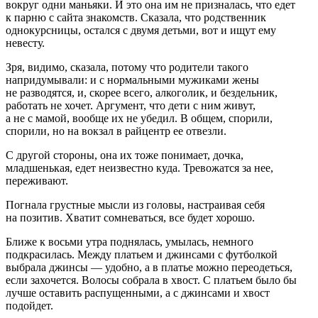
вокруг одни маньяки. И это она им не призналась, что едет
к парню с сайта знакомств. Сказала, что родственник
однокурсницы, остался с двумя детьми, вот и ищут ему
невесту.
Зря, видимо, сказала, потому что родители такого
напридумывали: и с нормальными мужиками жены
не разводятся, и, скорее всего,
алкогол
ик, и бездельник,
работать не хочет. Аргумент, что дети с ним живут,
а не с мамой, вообще их не убедил. В общем, спорили,
спорили, но на вокзал в райцентр ее отвезли.
С другой стороны, она их тоже понимает, дочка,
младшенькая, едет неизвестно куда. Тревожатся за нее,
переживают.
Погнала грустные мысли из головы, настраивая себя
на позитив. Хватит сомневаться, все будет хорошо.
Ближе к восьми утра поднялась, умылась, немного
подкрасилась. Между платьем и джинсами с футболкой
выбрала джинсы — удобно, а в платье можно переодеться,
если захочется. Волосы собрала в хвост. С платьем было бы
лучше оставить распущенными, а с джинсами и хвост
подойдет.