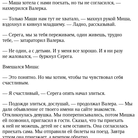
— Маша хотела с нами поехать, но ты не согласился, —
нахмурился Валерка.
— Только Маши нам тут не хватало, — махнул рукой Миша,
вздохнул и кивнул младшему. — Ладно, рассказывай.
— Серега, мы за тебя переживаем, один живешь, трудно
тебе, — затараторил Валерка.
— Не один, а с детьми. И у меня все хорошо. И я ни разу
не жаловался, — буркнул Серега.
Вмешался Миша:
— Это понятно. Но мы хотим, чтобы ты чувствовал себя
счастливым.
— Я счастливый, — Серега опять начал злиться.
— Подожди злиться, дослушай, — продолжал Валера. — Мы
дали объявление от твоего имени на сайте знакомств.
Откликнулась девушка. Мы попереписывались, потом Мишка
ей позвонил, пригласил в гости. Сказал, что ты приехать
к ней не можешь, детей не с кем оставить. Она согласилась
приехать сама. Мы отправили ей билеты на поезд. Завтра
утром она приезжает, а вечером обратно.