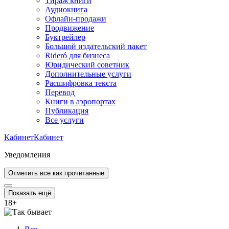
Тираж книги
Аудиокнига
Офлайн-продажи
Продвижение
Буктрейлер
Большой издательский пакет
Rideró для бизнеса
Юридический советник
Дополнительные услуги
Расшифровка текста
Перевод
Книги в аэропортах
Публикация
Все услуги
Кабинет
Кабинет
Уведомления
Отметить все как прочитанные
Показать ещё
18
+