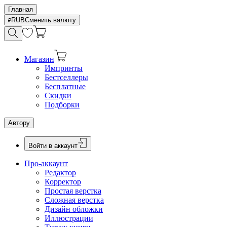
Главная
RUB
Сменить валюту
Магазин
Импринты
Бестселлеры
Бесплатные
Скидки
Подборки
Автору
Войти в аккаунт
Про-аккаунт
Редактор
Корректор
Простая верстка
Сложная верстка
Дизайн обложки
Иллюстрации