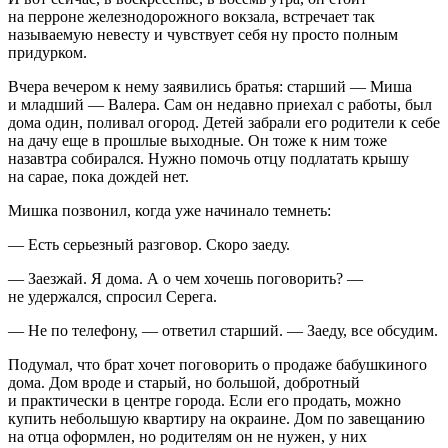
на перроне железнодорожного вокзала, встречает так
называемую невесту и чувствует себя ну просто полным
придурком.
Вчера вечером к нему заявились братья: старший — Миша
и младший — Валера. Сам он недавно приехал с работы, был
дома один, поливал огород. Детей забрали его родители к себе
на дачу еще в прошлые выходные. Он тоже к ним тоже
назавтра собирался. Нужно помочь отцу подлатать крышу
на сарае, пока дождей нет.
Мишка позвонил, когда уже начинало темнеть:
— Есть серьезный разговор. Скоро заеду.
— Заезжай. Я дома. А о чем хочешь поговорить? —
не удержался, спросил Серега.
— Не по телефону, — ответил старший. — Заеду, все обсудим.
Подумал, что брат хочет поговорить о продаже бабушкиного
дома. Дом вроде и старый, но большой, добротный
и практически в центре города. Если его продать, можно
купить небольшую квартиру на окраине. Дом по завещанию
на отца оформлен, но родителям он не нужен, у них