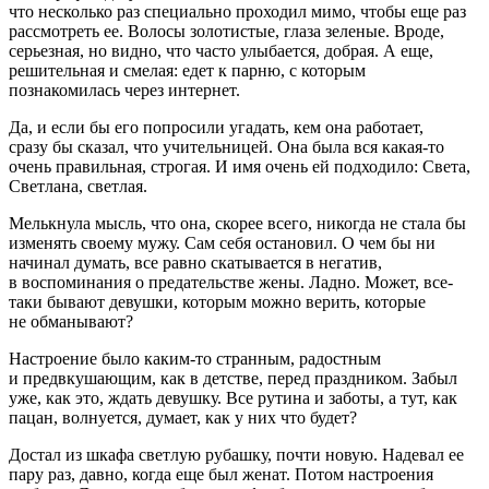
что несколько раз специально проходил мимо, чтобы еще раз
рассмотреть ее. Волосы золотистые, глаза зеленые. Вроде,
серьезная, но видно, что часто улыбается, добрая. А еще,
решительная и смелая: едет к парню, с которым
познакомилась через интернет.
Да, и если бы его попросили угадать, кем она работает,
сразу бы сказал, что учительницей. Она была вся какая-то
очень правильная, строгая. И имя очень ей подходило: Света,
Светлана, светлая.
Мелькнула мысль, что она, скорее всего, никогда не стала бы
изменять своему мужу. Сам себя остановил. О чем бы ни
начинал думать, все равно скатывается в негатив,
в воспоминания о предательстве жены. Ладно. Может, все-
таки бывают девушки, которым можно верить, которые
не обманывают?
Настроение было каким-то странным, радостным
и предвкушающим, как в детстве, перед праздником. Забыл
уже, как это, ждать девушку. Все рутина и заботы, а тут, как
пацан, волнуется, думает, как у них что будет?
Достал из шкафа светлую рубашку, почти новую. Надевал ее
пару раз, давно, когда еще был женат. Потом настроения