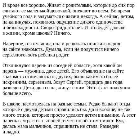
И вроде все хорошо. Живет с родителями, которые до сих пор
считают ее маленькой девочкой, опекают во всем. Во время
учебного года и задуматься о жизни некогда. А сейчас, летом,
на каникулах, появилось ощущение дикого одиночества
и безысходности. Скоро тридцать лет. И что будет дальше
в жизни, кроме школы? Ничего.
Наверное, от отчаяния, она и решилась поискать парня
на сайте знакомств. Думала, если не получится ничего
серьезного, хоть ребенка родит.
Откликнулся парень из соседней области, хотя какой он
парень — мужчина, двое детей. Его объявление на сайте
знакомств отличалось от других, было каким-то более
искренним, серьезным. Зовут Сергей, тридцать два года,
разведен. Дети, два сына, живут с ним. Этот факт подкупил
больше всего.
В школе насмотрелась на разные семьи. Редко бывают отцы,
которые с двумя детьми справились бы. Да и вообще, не так
много отцов, которые просто уделяют детям внимание. А этот
парень сам растит сыновей, и честно об этом пишет. Куда
делась мама мальчиков, спрашивать не стала. Разведен
и ладно.