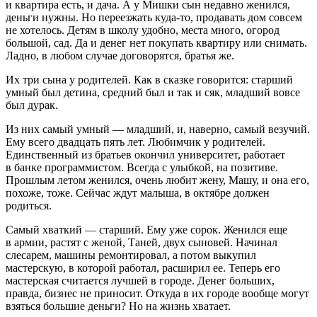
и квартира есть, и дача. А у Мишки сын недавно женился,
деньги нужны. Но переезжать куда-то, продавать дом совсем
не хотелось. Детям в школу удобно, места много, огород
большой, сад. Да и денег нет покупать квартиру или снимать.
Ладно, в любом случае договорятся, братья же.
Их три сына у родителей. Как в сказке говорится: старший
умный был детина, средний был и так и сяк, младший вовсе
был дурак.
Из них самый умный — младший, и, наверно, самый везучий.
Ему всего двадцать пять лет. Любимчик у родителей.
Единственный из братьев окончил университет, работает
в банке программистом. Всегда с улыбкой, на позитиве.
Прошлым летом женился, очень любит жену, Машу, и она его,
похоже, тоже. Сейчас ждут малыша, в октябре должен
родиться.
Самый хваткий — старший. Ему уже сорок. Женился еще
в армии, растят с женой, Таней, двух сыновей. Начинал
слесарем, машины ремонтировал, а потом выкупил
мастерскую, в которой работал, расширил ее. Теперь его
мастерская считается лучшей в городе. Денег больших,
правда, бизнес не приносит. Откуда в их городе вообще могут
взяться большие деньги? Но на жизнь хватает.