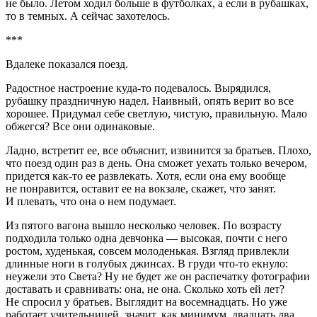
не было. Летом ходил больше в футболках, а если в рубашках,
то в темных. А сейчас захотелось.
***
Вдалеке показался поезд.
Радостное настроение куда-то подевалось. Вырядился,
рубашку праздничную надел. Наивный, опять верит во все
хорошее. Придумал себе светлую, чистую, правильную. Мало
обжегся? Все они одинаковые.
Ладно, встретит ее, все объяснит, извинится за братьев. Плохо,
что поезд один раз в день. Она сможет уехать только вечером,
придется как-то ее развлекать. Хотя, если она ему вообще
не понравится, оставит ее на вокзале, скажет, что занят.
И плевать, что она о нем подумает.
Из пятого вагона вышло несколько человек. По возрасту
подходила только одна девчонка — высокая, почти с него
ростом, худенькая, совсем молоденькая. Взгляд привлекли
длинные ноги в голубых джинсах. В груди что-то екнуло:
неужели это Света? Ну не будет же он распечатку фотографии
доставать и сравнивать: она, не она. Сколько хоть ей лет?
Не спросил у братьев. Выглядит на восем
надцат
ь. Но уже
работает учительницей, значит, как минимум, двадцать два