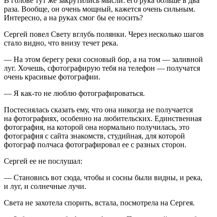
В голове тут же закрутились мысли: его рука больше в два
раза. Вообще, он очень мощный, кажется очень сильным.
Интересно, а на руках смог бы ее носить?
Сергей повел Свету вглубь полянки. Через несколько шагов
стало видно, что внизу течет река.
— На этом берегу реки сосновый бор, а на том — заливной
луг. Хочешь, сфотографирую тебя на телефон — получатся
очень красивые фотографии.
— Я как-то не люблю фотографироваться.
Постеснялась сказать ему, что она никогда не получается
на фотографиях, особенно на любительских. Единственная
фотография, на которой она нормально получилась, это
фотография с сайта знакомств, студийная, для которой
фотограф полчаса фотографировал ее с разных сторон.
Сергей ее не послушал:
— Становись вот сюда, чтобы и сосны были видны, и река,
и луг, и солнечные лучи.
Света не захотела спорить, встала, посмотрела на Сергея.