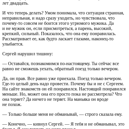
лет двадцать.
И что теперь делать? Умом понимала, что ситуация странная,
неправильная, и надо сразу уходить, но чувствовала, что
почему-то совсем не боится этого угрюмого мужика. Да
и не мужик он, если присмотреться, а парень, высокий,
крепкий, сильный. Показалось, что она ему понравилась.
Рассматривает ее, как будто
ласк
ает глазами, наконец-то
улыбается.
Сергей нарушил тишину:
— Оставайся, познакомимся по-настоящему. Ты сейчас все
равно не сможешь уехать, обратный поезд только вечером.
Да, он прав. Все равно уже приехала. Поезд только вечером.
Где-то целый день надо провести. Почему бы и не с Сергеем.
На сайте знакомств он ей понравился. Настоящий понравился
меньше. Но, может она его просто пока не рассмотрела? Что
она теряет? Да ничего не теряет. На маньяка он вроде
не похож.
— Только больше меня не обманывай, — строго сказала ему.
— Конечно, — кивнул Сергей. — Я тебя и не обманывал, это