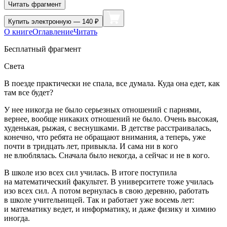
Читать фрагмент
Купить
электронную — 140 ₽
О книге
Оглавление
Читать
Бесплатный фрагмент
Света
В поезде практически не спала, все думала. Куда она едет, как
там все будет?
У нее никогда не было серьезных отношений с парнями,
вернее, вообще никаких отношений не было. Очень высокая,
худенькая, рыжая, с веснушками. В детстве расстраивалась,
конечно, что ребята не обращают внимания, а теперь, уже
почти в тридцать лет, привыкла. И сама ни в кого
не влюблялась. Сначала было некогда, а сейчас и не в кого.
В школе изо всех сил училась. В итоге поступила
на математический факультет. В университете тоже училась
изо всех сил. А потом вернулась в свою деревню, работать
в школе учительницей. Так и работает уже восемь лет:
и математику ведет, и информатику, и даже физику и химию
иногда.