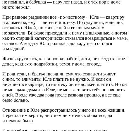
не помнил, а бабушка — пару лет назад, и с тех пор в доме
никто не жил.
При разводе разделили все «по-честному»: Юле — квартиру
и алименты, ему — детей и ипотеку. По суду дети, конечно,
остались с Юлей, но жить с ней и ее новым мужем
не захотели. Вначале приходили к нему на выходные, а потом
как-то старший категорически отказался возвращаться к маме,
остался. А когда у Юли родилась дочка, у него остался
и младший.
Жизнь крутилась, как хоровод: работа, дети, не всегда хватает
денег, какие-то подработки, ремонт дома, огород.
И родители, и братья твердили ему, что если дети живут
с ним, то алименты Юле платить не нужно. И если он
не живет в квартире, то ипотеку он не должен платить. Но он
не мог даже думать о Юле, не мог заставить себя поговорить
с ней. Вроде уже два года после развода прошло, а все еще
было больно.
Отношение к Юле распространилось у него на всех женщин.
Перестал им верить, ни с кем не хотелось общаться, да
и некогда было.
И вот сейчас, в воскресенье, в восемь утра, он стоит