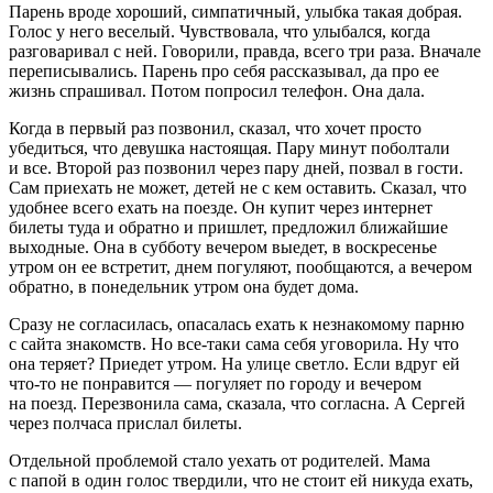
Парень вроде хороший, симпатичный, улыбка такая добрая.
Голос у него веселый. Чувствовала, что улыбался, когда
разговаривал с ней. Говорили, правда, всего три раза. Вначале
переписывались. Парень про себя рассказывал, да про ее
жизнь спрашивал. Потом попросил телефон. Она дала.
Когда в первый раз позвонил, сказал, что хочет просто
убедиться, что девушка настоящая. Пару минут поболтали
и все. Второй раз позвонил через пару дней, позвал в гости.
Сам приехать не может, детей не с кем оставить. Сказал, что
удобнее всего ехать на поезде. Он купит через интернет
билеты туда и обратно и пришлет, предложил ближайшие
выходные. Она в субботу вечером выедет, в воскресенье
утром он ее встретит, днем погуляют, пообщаются, а вечером
обратно, в понедельник утром она будет дома.
Сразу не согласилась, опасалась ехать к незнакомому парню
с сайта знакомств. Но все-таки сама себя уговорила. Ну что
она теряет? Приедет утром. На улице светло. Если вдруг ей
что-то не понравится — погуляет по городу и вечером
на поезд. Перезвонила сама, сказала, что согласна. А Сергей
через полчаса прислал билеты.
Отдельной проблемой стало уехать от родителей. Мама
с папой в один голос твердили, что не стоит ей никуда ехать,