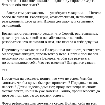
— А что вы обо мне писали? — вдогонку спросил Серега. —
Что она обо мне знает?
— Завтра сам расскажешь, — улыбнулся младший. — Ничего
особо не писали. Работящий, хозяйственный, непьющий,
разведенный, двое детей. Ищешь девушку для серьезных
отношений.
Братья так стремительно уехали, что Сергей, растерявшись,
даже не узнал, как войти на сайт знакомств, чтобы
разобраться, что написали о нем, что писала о себе девушка.
Переписку показывали на Валеркином планшете, значит, это
он создавал аккаунт, пароль тоже у него. Сергей порывался
несколько раз позвонить Валерке, чтобы все разузнать,
но останавливал себя. Что это изменит? Завтра все узнает.
***
Проснулся на рассвете, понял, что уже не уснет. Чем бы
заняться, чтобы время быстрее пролетело? Порядок, что ли,
навести? Детей неделю дома нет, вроде все вещи на своих
местах лежат, но пыль уже заметна. Точно, пропылесосит, да
протрет пол, как раз до восьми успеет.
Фотография девушки лежала на столе. Поймал себя на том,