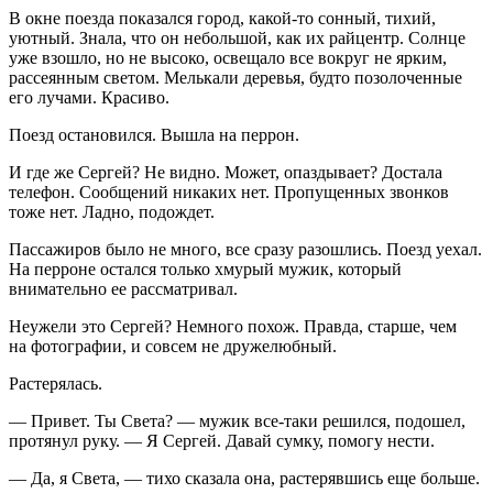
В окне поезда показался город, какой-то сонный, тихий,
уютный. Знала, что он небольшой, как их райцентр. Солнце
уже взошло, но не высоко, освещало все вокруг не ярким,
рассеянным светом. Мелькали деревья, будто позолоченные
его лучами. Красиво.
Поезд остановился. Вышла на перрон.
И где же Сергей? Не видно. Может, опаздывает? Достала
телефон. Сообщений никаких нет. Пропущенных звонков
тоже нет. Ладно, подождет.
Пассажиров было не много, все сразу разошлись. Поезд уехал.
На перроне остался только хмурый мужик, который
внимательно ее рассматривал.
Неужели это Сергей? Немного похож. Правда, старше, чем
на фотографии, и совсем не дружелюбный.
Растерялась.
— Привет. Ты Света? — мужик все-таки решился, подошел,
протянул руку. — Я Сергей. Давай сумку, помогу нести.
— Да, я Света, — тихо сказала она, растерявшись еще больше.