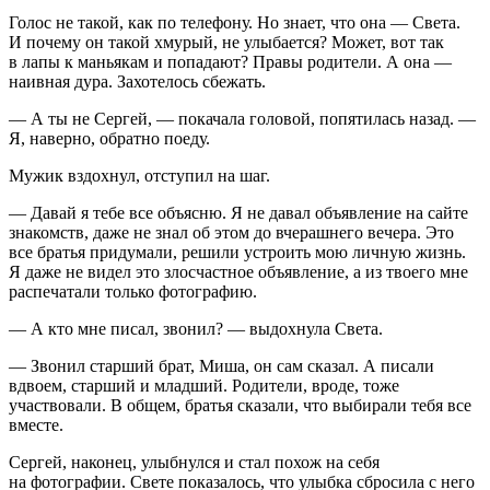
Голос не такой, как по телефону. Но знает, что она — Света.
И почему он такой хмурый, не улыбается? Может, вот так
в лапы к маньякам и попадают? Правы родители. А она —
наивная дура. Захотелось сбежать.
— А ты не Сергей, — покачала головой, попятилась назад. —
Я, наверно, обратно поеду.
Мужик вздохнул, отступил на шаг.
— Давай я тебе все объясню. Я не давал объявление на сайте
знакомств, даже не знал об этом до вчерашнего вечера. Это
все братья придумали, решили устроить мою личную жизнь.
Я даже не видел это злосчастное объявление, а из твоего мне
распечатали только фотографию.
— А кто мне писал, звонил? — выдохнула Света.
— Звонил старший брат, Миша, он сам сказал. А писали
вдвоем, старший и младший. Родители, вроде, тоже
участвовали. В общем, братья сказали, что выбирали тебя все
вместе.
Сергей, наконец, улыбнулся и стал похож на себя
на фотографии. Свете показалось, что улыбка сбросила с него