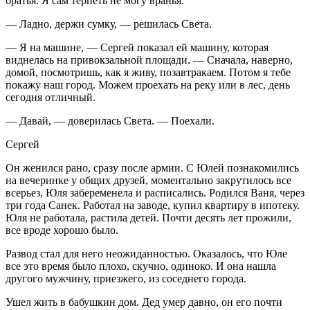
братья. Я сам терпеть не могу вранья.
— Ладно, держи сумку, — решилась Света.
— Я на машине, — Сергей показал ей машину, которая
виднелась на привокзальной площади. — Сначала, наверно,
домой, посмотришь, как я живу, позавтракаем. Потом я тебе
покажу наш город. Можем проехать на реку или в лес, день
сегодня отличный.
— Давай, — доверилась Света. — Поехали.
Сергей
Он женился рано, сразу после армии. С Юлей познакомились
на вечеринке у общих друзей, моментально закрутилось все
всерьез, Юля забеременела и расписались. Родился Ваня, через
три года Санек. Работал на заводе, купил квартиру в ипотеку.
Юля не работала, растила детей. Почти десять лет прожили,
все вроде хорошо было.
Развод стал для него неожиданностью. Оказалось, что Юле
все это время было плохо, скучно, одиноко. И она нашла
другого мужчину, приезжего, из соседнего города.
Ушел жить в бабушкин дом. Дед умер давно, он его почти