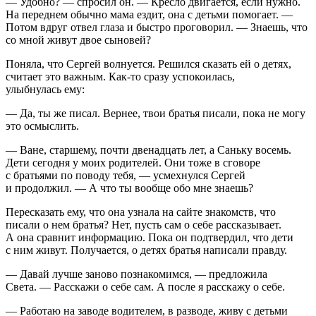
— Удобно? — спросил он. — Кресло двигается, если нужно.
На переднем обычно мама ездит, она с детьми помогает. —
Потом вдруг отвел глаза и быстро проговорил. — Знаешь, что
со мной живут двое сыновей?
Поняла, что Сергей волнуется. Решился сказать ей о детях,
считает это важным. Как-то сразу успокоилась,
улыбнулась ему:
— Да, ты же писал. Вернее, твои братья писали, пока не могу
это осмыслить.
— Ване, старшему, почти две
надцат
ь лет, а Саньку восемь.
Дети сегодня у моих родителей. Они тоже в сговоре
с братьями по поводу тебя, — усмехнулся Сергей
и продолжил. — А что ты вообще обо мне знаешь?
Пересказать ему, что она узнала на сайте знакомств, что
писали о нем братья? Нет, пусть сам о себе рассказывает.
А она сравнит информацию. Пока он подтвердил, что дети
с ним живут. Получается, о детях братья написали правду.
— Давай лучше заново познакомимся, — предложила
Света. — Расскажи о себе сам. А после я расскажу о себе.
— Работаю на заводе водителем, в разводе, живу с детьми