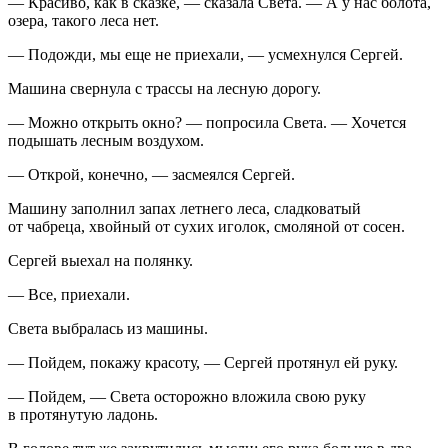
— Красиво, как в сказке, — сказала Света. — А у нас болота,
озера, такого леса нет.
— Подожди, мы еще не приехали, — усмехнулся Сергей.
Машина свернула с трассы на лесную дорогу.
— Можно открыть окно? — попросила Света. — Хочется
подышать лесным воздухом.
— Открой, конечно, — засмеялся Сергей.
Машину заполнил запах
летн
его леса, сладковатый
от чабреца, х
войн
ый от сухих иголок, смоляной от сосен.
Сергей выехал на полянку.
— Все, приехали.
Света выбралась из машины.
— Пойдем, покажу красоту, — Сергей протянул ей руку.
— Пойдем, — Света осторожно вложила свою руку
в протянутую ладонь.