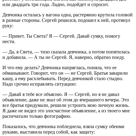
или двадцать три года. Ладно, подойдет и спросит.
Девчонка осталась у вагона одна, растерянно крутила головой
в разные стороны. Сергей решился, подошел к ней, протянул
руку:
— Привет. Ты Света? Я — Сергей. Давай сумку, помогу
нести.
— Да, я Света, — тихо сказала девчонка, а потом попятилась
и добавила. — А ты не Сергей. Я, наверно, обратно поеду.
И что ему делать? Девчонка напряглась, поняла, что ее
обманывают. Говорит, что он — не Сергей. Братья заварили
кашу, а ему расхлебывать. Перед девчонкой стало стыдно.
Надо срочно исправлять ситуацию:
— Давай я тебе все объясню. Я — Сергей, но я не давал
объявление, даже не знал об этом до вчерашнего вечера. Это
все братья придумали, решили устроить мою личную жизнь.
Я даже не видел это злосчастное объявление, а из твоего мне
распечатали только фотографию.
Показалось, что девчонка побледнела, взяла сумку обеими
руками, выставила перед собой, как защиту: