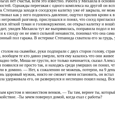
гах нет счастья, всем это известно. Работа у Михаила в основн
нностей. Однажды переезжая с одного комплекса на другой он вс
ак Степанида заходя в соседскую калитку уже её закрыла, не мож
твовал как у него поднялось давление, ощутил прилив крови к в
л
негр
омкий разговор, прислушался и понял, что сосед пригласил 
появился лёгкий туман и головокружение, он открыл калитку и в
дит, увидев Михаила тут же выпрямилась, поправила подол и вол
к и к соседу он не имел сильной ненависти, понимал что она са
онный пол гаража. В истерике Степанида схватила его за грудь, 
олом на скамейке, руки подпирали с двух сторон голову, странн
не, вообщем те кто давно умерли, хотя ему казалось что они жив
адно тебе, Миша не грусти, все только начинается, сказал Алек
появился не просто так, и находясь среди умерших он понял, что
ли в домино. — Нет, к сожалению не можешь, потерпи, на 9 ден
чень здоровый мужик, никто не сможет меня остановить, он вста
сила удерживала его, он развернулся и неспешно пошел назад. Вс
ным крестом и множеством венков, — Ты там, ве
рне
е ты, котор
йствие. -Ты зачем повернул домой, когда ехал с работы?