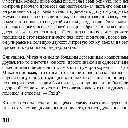
у местных бездельников семья вызывала невыносимую, но в день
контроль рабочего процесса как неотъемлемая часть его обяза
на развилке которая вела в село. Подъезжая к дому он увидел к
Неужели злые языки были правы, он сильно заволновался, чувс
и медленно пошел к соседской калитке, когда подошёл услыша
он, ведь всё-же у неё есть, какой позор. Собрался, в глазах 
дверь гаража и вошёл внутрь, Степанида не поняла что происхо
прощения в этот момент ничего для него не значили, ровно ка
он упираясь на
боль
шую двухсот литровую бочку, съехал на бет
привести в чувства но безрезультатно.
Очнувшись Михаил сидел за
боль
шим деревянным квадратным ст
друзья, кто-то с детства, юности, просто знакомые односельча
спокойствия и безопасности, легкости и умиротворения. — Да л
Михаил понимая, что с ним что-то произошло и на кладбище он 
спросил он у присутствующих, которые довольно активно игра
не поверил, ведь его дом был виден, да и при жизни он был о
с дорогой, стало ясно что это бесполезно, какая то невидимая 
подошёл и спросил. — Где я?
Кто-то из толпы, показал пальцем на свежую могилу с деревян
никаких угнетающих волнений и чувств, полное душевное споко
18+