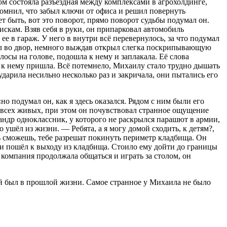
ом состояла разъездная между комплексами в агрохолдинге,
помнил, что забыл ключи от офиса и решил повернуть
ет быть, вот это поворот, прямо поворот судьбы подумал он.
искам. Взяв себя в руки, он припарковал автомобиль
ее в гараж. У него в внутри всё перевернулось, за что подумал
ошёл во двор, немного выждав открыл слегка поскрипывающую
осы на голове, подошла к нему и заплакала. Её слова
ма к нему пришла. Всё потемнело, Михаилу стало трудно дышать
ударила несильно несколько раз и закричала, они пытались его
о подумал он, как я здесь оказался. Рядом с ним были его
ее всех живых, при этом он почувствовал странное ощущение
сандр одноклассник, у которого не раскрылся парашют в армии,
 ушёл из жизни. — Ребята, а я могу домой сходить, к детям?,
ь сможешь, тебе разрешат покинуть периметр кладбища. Он
л и пошёл к выходу из кладбища. Стоило ему дойти до границы
я компания продолжала общаться и играть за столом, он
ый был в прошлой жизни. Самое странное у Михаила не было