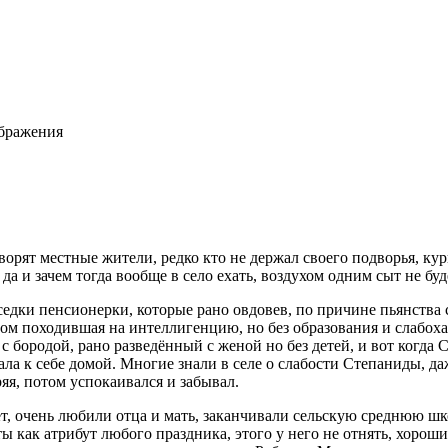
ображения
говорят местные жители, редко кто не держал своего подворья, ку
, да и зачем тогда вообще в село ехать, воздухом одним сыт не бу
седки пенсионерки, которые рано овдовев, по причине пьянства 
ом походившая на интеллигенцию, но без образования и слабоха
 с бородой, рано разведённый с женой но без детей, и вот когд
ала к себе домой. Многие знали в селе о слабости Степаниды, д
яя, потом успокаивался и забывал.
лет, очень любили отца и мать, заканчивали сельскую среднюю ш
ты как атрибут любого праздника, этого у него не отнять, хорош