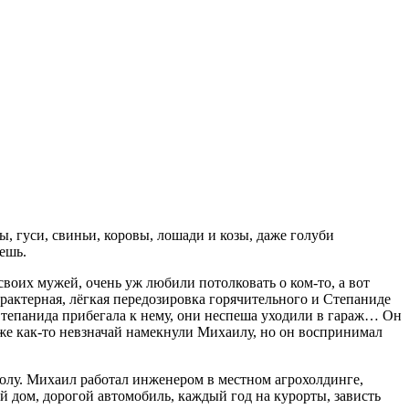
ры, гуси, свиньи, коровы, лошади и козы, даже голуби
дешь.
своих мужей, очень уж любили потолковать о ком-то, а вот
рактерная, лёгкая передозировка горячительного и Степаниде
а Степанида прибегала к нему, они неспеша уходили в гараж… Он
аже как-то невзначай намекнули Михаилу, но он воспринимал
колу. Михаил работал инженером в местном агрохолдинге,
ий дом, дорогой автомобиль, каждый год на курорты, зависть