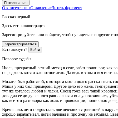
Пожаловаться
О книге
отзывы
Оглавление
Читать фрагмент
Рассказ первый
Здесь есть иллюстрация
Зарегистрируйтесь или войдите, чтобы увидеть ее и другие из
Зарегистрироваться
Есть аккаунт?
Войти
Поворот судьбы
­Июль, прекрасный
летн
ий месяц в селе, забот полон рот, как 
не редкость хотя и хлопотное дело. Да ведь в этом и вся истина
Михаил был работягой, о котором могли долго рассказывать со
Миша у них был примером. Другое дело его жена, темперамент
тут же хотелось любви и
ласк
и. Сосед тоже весь такой кр
асав
ец
доводил ее до душевного равновесия и она успокоившись, убег
как все эти разговоры как ложь и
провок
ации, полностью довер
Время шло, дети подрастали, две девчонки с разницей в пару 
хорошо зарабатывал, детей баловал и про жену не забывал, цве