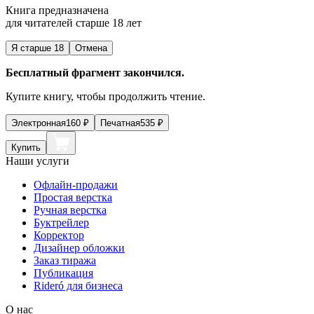
Книга предназначена
для читателей старше 18 лет
Я старше 18
Отмена
Бесплатный фрагмент закончился.
Купите книгу, чтобы продолжить чтение.
Электронная
160
₽
Печатная
535
₽
Купить
Наши услуги
Офлайн-продажи
Простая верстка
Ручная верстка
Буктрейлер
Корректор
Дизайнер обложки
Заказ тиража
Публикация
Rideró для бизнеса
О нас