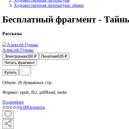
Художественная литература
Художественная литература: общее
Бесплатный фрагмент - Тайн
Рассказы
Алексей Гунько
Электронная
160
₽
Печатная
535
₽
Читать фрагмент
Купить
Объем:
26
бумажных стр.
Формат:
epub, fb2, pdfRead, mobi
Подробнее
0.0
0
Оценить