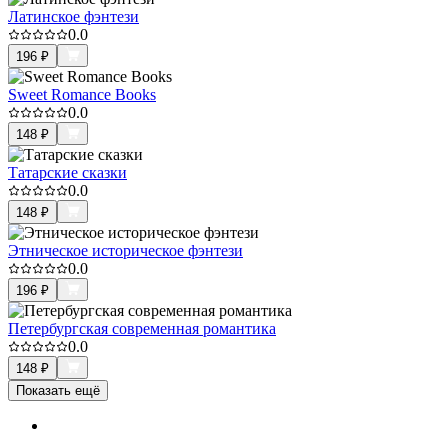
Латинское фэнтези
0.0
196
₽
Sweet Romance Books
0.0
148
₽
Татарские сказки
0.0
148
₽
Этническое историческое фэнтези
0.0
196
₽
Петербургская современная романтика
0.0
148
₽
Показать ещё