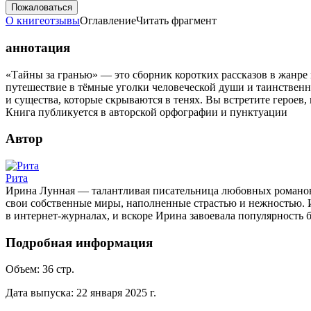
Пожаловаться
О книге
отзывы
Оглавление
Читать фрагмент
аннотация
«Тайны за гранью» — это сборник коротких рассказов в жанре 
путешествие в тёмные уголки человеческой души и таинственн
и существа, которые скрываются в тенях. Вы встретите героев
Книга публикуется в авторской орфографии и пунктуации
Автор
Рита
Ирина Лунная — талантливая писательница любовных романов, 
свои собственные миры, наполненные страстью и нежностью. И
в интернет-журналах, и вскоре Ирина завоевала популярность 
Подробная информация
Объем:
36
стр.
Дата выпуска:
22 января 2025 г.