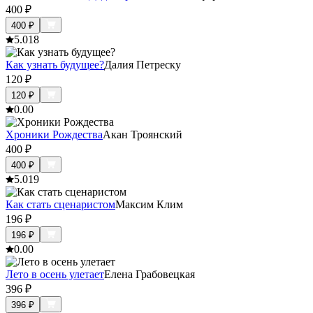
400
₽
400
₽
5.0
18
Как узнать будущее?
Далия Петреску
120
₽
120
₽
0.0
0
Хроники Рождества
Акан Троянский
400
₽
400
₽
5.0
19
Как стать сценаристом
Максим Клим
196
₽
196
₽
0.0
0
Лето в осень улетает
Елена Грабовецкая
396
₽
396
₽