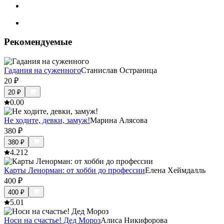
Рекомендуемые
Гадания на суженного
Станислав Остраница
20
₽
20
₽
0.0
0
Не ходите, девки, замуж!
Марина Алясова
380
₽
380
₽
4.2
12
Карты Ленорман: от хобби до профессии
Елена Хеймдалль
400
₽
400
₽
5.0
1
Носи на счастье! Дед Мороз
Алиса Никифорова