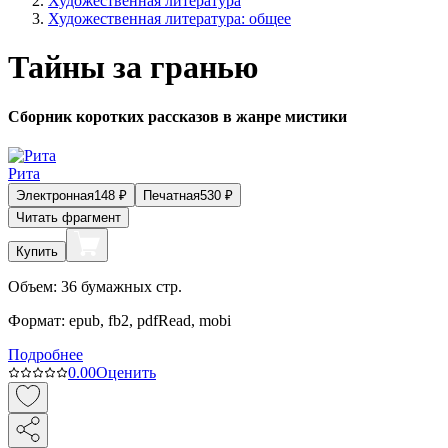
Художественная литература
Художественная литература: общее
Тайны за гранью
Сборник коротких рассказов в жанре мистики
Рита
Электронная
148
₽
Печатная
530
₽
Читать фрагмент
Купить
Объем:
36
бумажных стр.
Формат:
epub, fb2, pdfRead, mobi
Подробнее
0.0
0
Оценить