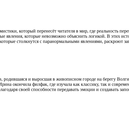
мистики, который перенесёт читателя в мир, где реальность пер
ые явления, которые невозможно объяснить логикой. В этих ис
, которые столкнутся с паранормальными явлениями, раскроют з
родившаяся и выросшая в живописном городе на берегу Волги. 
рина окончила филфак, где изучала как классику, так и соврем
благодаря своей способности передавать эмоции и создавать зап