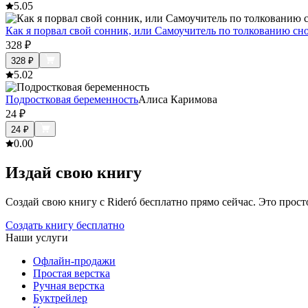
5.0
5
Как я порвал свой сонник, или Самоучитель по толкованию с
328
₽
328
₽
5.0
2
Подростковая беременность
Алиса Каримова
24
₽
24
₽
0.0
0
Издай свою книгу
Создай свою книгу с Rideró бесплатно прямо сейчас. Это просто,
Создать книгу бесплатно
Наши услуги
Офлайн-продажи
Простая верстка
Ручная верстка
Буктрейлер