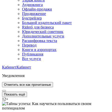
Тираж книги
Аудиокнига
Офлайн-продажи
Продвижение
Буктрейлер
Большой издательский пакет
Rideró для бизнеса
Юридический советник
Дополнительные услуги
Расшифровка текста
Перевод
Книги в аэропортах
Публикация
Все услуги
Кабинет
Кабинет
Уведомления
Отметить все как прочитанные
Показать ещё
12
+