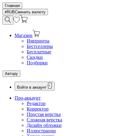
Главная
RUB
Сменить валюту
Магазин
Импринты
Бестселлеры
Бесплатные
Скидки
Подборки
Автору
Войти в аккаунт
Про-аккаунт
Редактор
Корректор
Простая верстка
Сложная верстка
Дизайн обложки
Иллюстрации