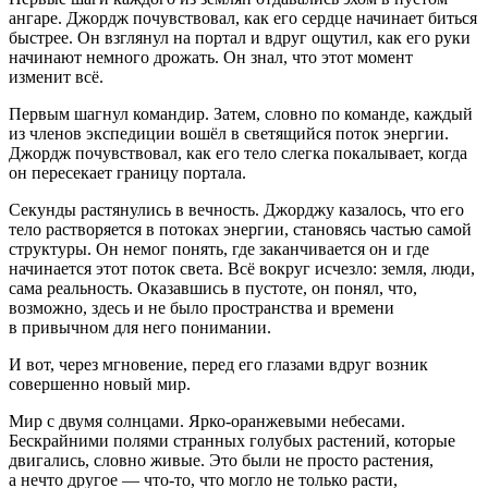
ангаре. Джордж почувствовал, как его сердце начинает биться
быстрее. Он взглянул на портал и вдруг ощутил, как его руки
начинают немного дрожать. Он знал, что этот момент
изменит всё.
Первым шагнул командир. Затем, словно по команде, каждый
из
член
ов экспедиции вошёл в светящийся поток энергии.
Джордж почувствовал, как его тело слегка покалывает, когда
он пересекает границу портала.
Секунды растянулись в вечность. Джорджу казалось, что его
тело растворяется в потоках энергии, становясь частью самой
структуры. Он немог понять, где заканчивается он и где
начинается этот поток света. Всё вокруг исчезло: земля, люди,
сама реальность. Оказавшись в пустоте, он понял, что,
возможно, здесь и не было пространства и времени
в привычном для него понимании.
И вот, через мгновение, перед его глазами вдруг возник
совершенно новый мир.
Мир с двумя солнцами. Ярко-оранжевыми небесами.
Бескрайними полями странных голубых растений, которые
двигались, словно живые. Это были не просто растения,
а нечто другое — что-то, что могло не только расти,