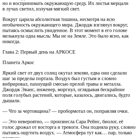
но и воспринимать окружающую среду. Их листья мерцали
в лучах светил, излучая мягкий свет.
Вокруг царила абсолютная тишина, несмотря на всю
необычность окружающего мира. Джордж взглянул вокруг,
пытаясь осмыслить увиденное. В этот момент в его голове
мелькнула одна мысль:
Мы не на Земле
. Это было ясно, как
никогда.
Глава 2: Первый день на АРКОСЕ
Планета Аркос
Яркий свет от двух солнц окутал землян, едва они сделали
шаг за пределы портала. Воздух был густым и словно
вибрировал, пахнущий смесью прелой травы и металла.
Джордж Эванс, инженер, моргнул, оглядывая бескрайние
поля голубых растений, которые, казалось, двигались, будто
дышали.
— Что за чертовщина? — пробормотал он, поправляя очки.
— Это невероятно, — произнесла Сара Рейнс, биолог, её
голос дрожал от восторга и тревоги. Она подняла руку, словно
пытаясь ощутить воздух. — Атмосфера тут как… пар, только