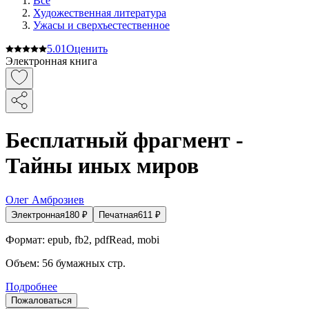
Все
Художественная литература
Ужасы и сверхъестественное
5.0
1
Оценить
Электронная книга
Бесплатный фрагмент -
Тайны иных миров
Олег Амброзиев
Электронная
180
₽
Печатная
611
₽
Формат:
epub, fb2, pdfRead, mobi
Объем:
56
бумажных стр.
Подробнее
Пожаловаться