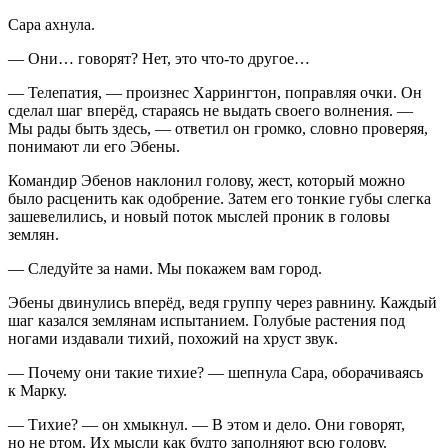
Сара ахнула.
— Они… говорят? Нет, это что-то другое…
— Телепатия, — произнес Харрингтон, поправляя очки. Он
сделал шаг вперёд, стараясь не выдать своего волнения. —
Мы рады быть здесь, — ответил он громко, словно проверяя,
понимают ли его Эбены.
Командир Эбенов наклонил голову, жест, который можно
было расценить как одобрение. Затем его тонкие губы слегка
зашевелились, и новый поток мыслей проник в головы
землян.
— Следуйте за нами. Мы покажем вам город.
Эбены двинулись вперёд, ведя группу через равнину. Каждый
шаг казался землянам испытанием. Голубые растения под
ногами издавали тихий, похожий на хруст звук.
— Почему они такие тихие? — шепнула Сара, оборачиваясь
к Марку.
— Тихие? — он хмыкнул. — В этом и дело. Они говорят,
но не ртом. Их мысли как будто заполняют всю голову.