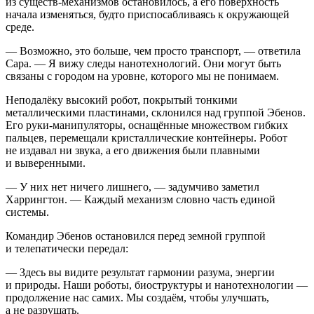
из существ-механизмов остановилось, а его поверхность
начала изменяться, будто приспосабливаясь к окружающей
среде.
— Возможно, это больше, чем просто транспорт, — ответила
Сара. — Я вижу следы нанотехнологий. Они могут быть
связаны с городом на уровне, которого мы не понимаем.
Неподалёку высокий робот, покрытый тонкими
металлическими пластинами, склонился над группой Эбенов.
Его руки-манипуляторы, оснащённые множеством гибких
пальцев, перемещали кристаллические контейнеры. Робот
не издавал ни звука, а его движения были плавными
и выверенными.
— У них нет ничего лишнего, — задумчиво заметил
Харрингтон. — Каждый механизм словно часть единой
системы.
Командир Эбенов остановился перед земной группой
и телепатически передал:
— Здесь вы видите результат гармонии разума, энергии
и природы. Наши роботы, биоструктуры и нанотехнологии —
продолжение нас самих. Мы создаём, чтобы улучшать,
а не разрушать.