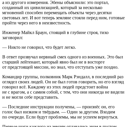
а из другого измерения. Эбены объяснили: это портал,
созданный их цивилизацией, который за несколько
мгновений способен перемещать объекты через десятки
световых лет. И вот теперь земляне стояли перед ним, готовые
пройти через него в неизвестность.
Инженер Майкл Браун, стоящий в глубине строя, тихо
заговорил:
— Никто не говорил, что будет легко.
В ответ прозвучал нервный смех одного из военных. Это был
старший лейтенант, который явно был не в восторге
от предстоящей миссии, но знал, что отступать уже поздно.
Командир группы, полковник Марк Рэндалл, в последний раз
оглядел своих людей. Он не был готов говорить, но его взгляд
говорил всё. Каждому из этих людей предстоит
войн
а
не с врагом, а с самим собой, с тем, что они никогда не видели
и не могли себе представить.
— Последние инструкции получены, — произнёс он, его
голос был низким и твёрдым. — Один за другим. Входим
по очереди. Если будут проблемы, мы не успеем вернуться.
Первые шаги каждого из землян отдавались эхом в пустом