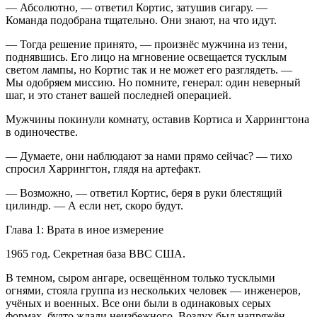
— Абсолютно, — ответил Кортис, затушив
сигар
у. —
Команда подобрана тщательно. Они знают, на что идут.
— Тогда решение принято, — произнёс мужчина из тени,
поднявшись. Его лицо на мгновение освещается тусклым
светом лампы, но Кортис так и не может его разглядеть. —
Мы одобряем миссию. Но помните, генерал: один неверный
шаг, и это станет вашей последней операцией.
Мужчины покинули комнату, оставив Кортиса и Харрингтона
в одиночестве.
— Думаете, они наблюдают за нами прямо сейчас? — тихо
спросил Харрингтон, глядя на артефакт.
— Возможно, — ответил Кортис, беря в руки блестящий
цилиндр. — А если нет, скоро будут.
Глава 1: Врата в иное измерение
1965 год. Секретная база ВВС США.
В темном, сыром ангаре, освещённом только тусклыми
огнями, стояла группа из нескольких человек — инженеров,
учёных и военных. Все они были в одинаковых серых
формах, будто ждали неизбежного. Воздух был напряжён,