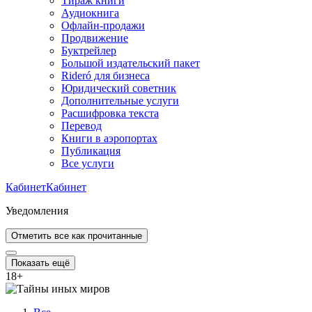
Тираж книги
Аудиокнига
Офлайн-продажи
Продвижение
Буктрейлер
Большой издательский пакет
Rideró для бизнеса
Юридический советник
Дополнительные услуги
Расшифровка текста
Перевод
Книги в аэропортах
Публикация
Все услуги
Кабинет
Кабинет
Уведомления
Отметить все как прочитанные
Показать ещё
18
+