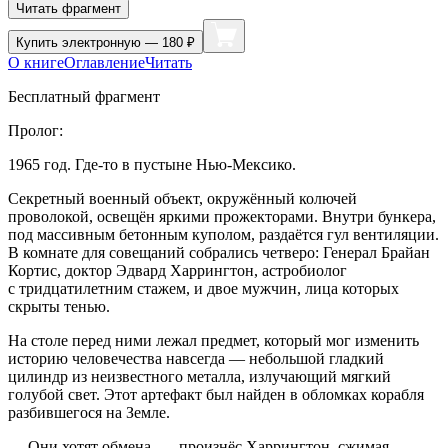
Читать фрагмент
Купить
электронную — 180 ₽
О книге
Оглавление
Читать
Бесплатный фрагмент
Пролог:
1965 год. Где-то в пустыне Нью-Мексико
.
Секретный военный объект, окружённый колючей
проволокой, освещён яркими прожекторами. Внутри бункера,
под массивным бетонным куполом, раздаётся гул вентиляции.
В комнате для совещаний собрались четверо: Генерал Брайан
Кортис, доктор Эдвард Харрингтон, астробиолог
с тридцат
илетн
им стажем, и двое мужчин, лица которых
скрыты тенью.
На столе перед ними лежал предмет, который мог изменить
историю человечества навсегда — небольшой гладкий
цилиндр из неизвестного металла, излучающий мягкий
голубой свет. Этот артефакт был найден в обломках корабля
разбившегося на Земле.
— Они хотят обмена, — произнёс Харрингтон, сжимая