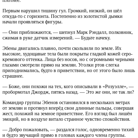
плотнее.
Первым нарушил тишину гул. Громкий, низкий, он шёл
откуда-то с горизонта. Постепенно из золотистой дымки
начали проявляться фигуры.
— Они приближаются, — шепнул Марк Рэндалл, полковник,
сжимая в руке датчик измерений. — Будьте начеку.
Эбены двигались плавно, почти скользили по земле. Их
высокие, худощавые тела были покрыты гладкой кожей серо-
кремового оттенка. Лица без носов, но с огромными черными
глазами смотрели прямо на землян. Уголки ртов слегка
приподнимались, будто в приветствии, но от этого было лишь
страшнее.
— Боже, они похожи на тех, кого описывали в «Розуэлле», —
пробормотал Джордж, пятясь назад. — Это же они, не так ли?
Командир группы Эбенов остановился в нескольких метрах
от землян и протянул вперёд свои длинные пальцы, совершая
жест, похожий на земное приветствие. Его взгляд был лишён
эмоций, но в воздухе витало странное чувство спокойствия.
— Добро пожаловать, — раздался голос, одновременно тихий
и будто звучащий прямо в головах каждого
член
а группы.