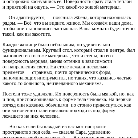
и осторожно коснувшись её. Поверхность сразу стала тёплой
и приятной на ощупь. — Это какой-то живой материал.
— Он адаптируется, — пояснила Жбена, которая находилась
рядом. — Всё, что вы видите, живое. Мы создаём наши дома,
чтобы они становились частью нас. Ваша комната будет точно
такой, как вы захотите.
Каждое жилище было небольшим, но удивительно
функциональным. Круглый стол, который стоял в центре, был
выполнен из того же материала, что и стены, но его
поверхность мерцала, меняя оттенки в зависимости
от направления света. На столе лежали несколько
предметов — странных, почти органических форм,
напоминающих инструменты, но таких, что казались частью
какого-то большого, неизведанного механизма.
Постели тоже удивляли. Их поверхность была мягкой, но, как
и пол, приспосабливалась к форме тела человека. На первый
взгляд они казались обычными, но стоило прикоснуться, как
они мгновенно стали идеально подходить под форму
лежащего на них человека.
— Это как если бы каждый из нас мог настроить
пространство под себя, — сказала Сара, удивлённо
осматривая своё новое жильё. — Я не могу поверить, что это