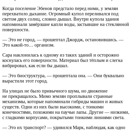
Когда поселение Эбенов предстало перед ними, у землян
перехватило дыхание. Огромный купол переливался под
светом двух солнц, словно дышал. Внутри купола здания
напоминали замёрзшие капли воды, застывшие на стеклянной
поверхности.
— Это не город, — прошептал Джордж, остановившись. —
Это какой-то… организм.
Сара наклонилась к одному из таких зданий и осторожно
коснулась его поверхности. Материал был тёплым и слегка
вибрировал, как если бы дышал.
— Это биоструктура, — прошептала она. — Они буквально
вырастили этот город.
На улицах не было привычного шума, но движение
не прекращалось. Мимо землян проплывали странные
механизмы, которые напоминали гибриды машин и живых
существ. Одни из них были высокими, с тонкими
конечностями, похожими на паучьи лапы. Другие — низкими,
с гладкими корпусами, покрытыми тонкими линиями света.
— Это их транспорт? — удивился Марк, наблюдая, как одно