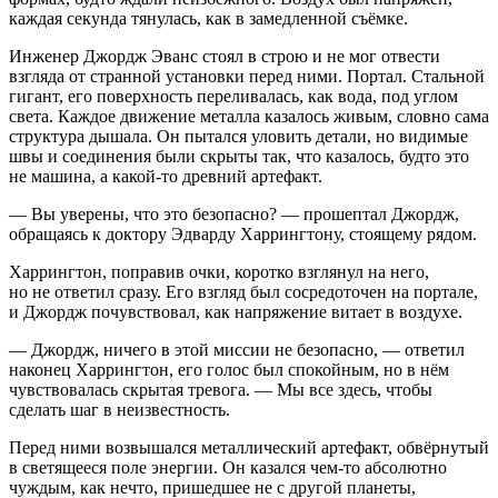
каждая секунда тянулась, как в замедленной съёмке.
Инженер Джордж Эванс стоял в строю и не мог отвести
взгляда от странной установки перед ними. Портал. Стальной
гигант, его поверхность переливалась, как вода, под углом
света. Каждое движение металла казалось живым, словно сама
структура дышала. Он пытался уловить детали, но видимые
швы и соединения были скрыты так, что казалось, будто это
не машина, а какой-то древний артефакт.
— Вы уверены, что это безопасно? — прошептал Джордж,
обращаясь к доктору Эдварду Харрингтону, стоящему рядом.
Харрингтон, поправив очки, коротко взглянул на него,
но не ответил сразу. Его взгляд был сосредоточен на портале,
и Джордж почувствовал, как напряжение витает в воздухе.
— Джордж, ничего в этой миссии не безопасно, — ответил
наконец Харрингтон, его голос был спокойным, но в нём
чувствовалась скрытая тревога. — Мы все здесь, чтобы
сделать шаг в неизвестность.
Перед ними возвышался металлический артефакт, обвёрнутый
в светящееся поле энергии. Он казался чем-то абсолютно
чуждым, как нечто, пришедшее не с другой планеты,