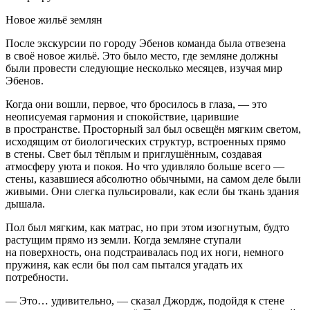
Новое жильё землян
После экскурсии по городу Эбенов команда была отвезена
в своё новое жильё. Это было место, где земляне должны
были провести следующие несколько месяцев, изучая мир
Эбенов.
Когда они вошли, первое, что бросилось в глаза, — это
неописуемая гармония и спокойствие, царившие
в пространстве. Просторный зал был освещён мягким светом,
исходящим от биологических структур, встроенных прямо
в стены. Свет был тёплым и приглушённым, создавая
атмосферу уюта и покоя. Но что удивляло больше всего —
стены, казавшиеся абсолютно обычными, на самом деле были
живыми. Они слегка пульсировали, как если бы ткань здания
дышала.
Пол был мягким, как матрас, но при этом изогнутым, будто
растущим прямо из земли. Когда земляне ступали
на поверхность, она подстраивалась под их ноги, немного
пружиня, как если бы пол сам пытался угадать их
потребности.
— Это… удивительно, — сказал Джордж, подойдя к стене