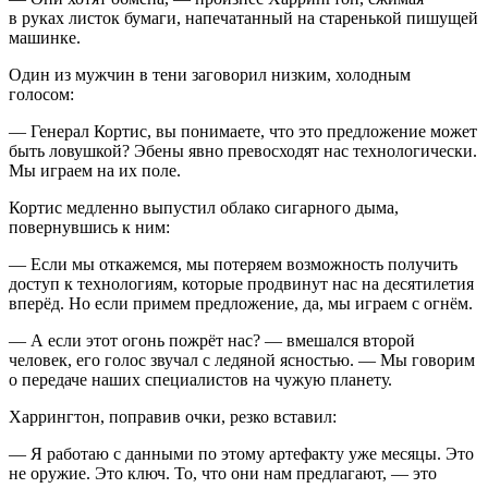
в руках листок бумаги, напечатанный на старенькой пишущей
машинке.
Один из мужчин в тени заговорил низким, холодным
голосом:
— Генерал Кортис, вы понимаете, что это предложение может
быть ловушкой? Эбены явно превосходят нас технологически.
Мы играем на их поле.
Кортис медленно выпустил облако
сигар
ного дыма,
повернувшись к ним:
— Если мы откажемся, мы потеряем возможность получить
доступ к технологиям, которые продвинут нас на десятилетия
вперёд. Но если примем предложение, да, мы играем с огнём.
— А если этот огонь пожрёт нас? — вмешался второй
человек, его голос звучал с ледяной ясностью. — Мы говорим
о передаче наших специалистов на чужую планету.
Харрингтон, поправив очки, резко вставил:
— Я работаю с данными по этому артефакту уже месяцы. Это
не оружие. Это ключ. То, что они нам предлагают, — это