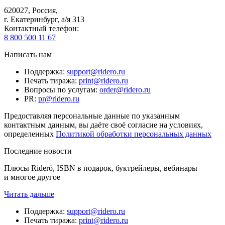
620027
,
Россия
,
г. Екатеринбург, а/я 313
Контактный телефон
:
8 800 500 11 67
Написать нам
Поддержка
:
support@ridero.ru
Печать тиража
:
print@ridero.ru
Вопросы по услугам
:
order@ridero.ru
PR
:
pr@ridero.ru
Предоставляя персональные данные по указанным
контактным данным, вы даёте своё согласие на условиях,
определенных
Политикой обработки персональных данных
Последние новости
Плюсы Rideró, ISBN в подарок, буктрейлеры, вебинары
и многое другое
Читать дальше
Поддержка
:
support@ridero.ru
Печать тиража
:
print@ridero.ru