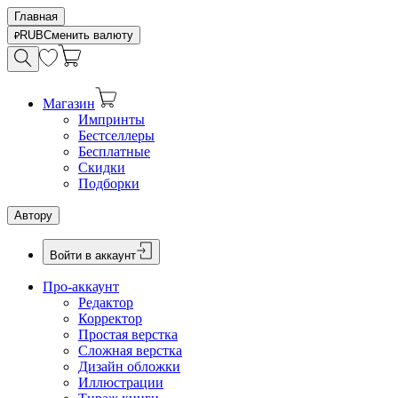
Главная
RUB
Сменить валюту
Магазин
Импринты
Бестселлеры
Бесплатные
Скидки
Подборки
Автору
Войти в аккаунт
Про-аккаунт
Редактор
Корректор
Простая верстка
Сложная верстка
Дизайн обложки
Иллюстрации