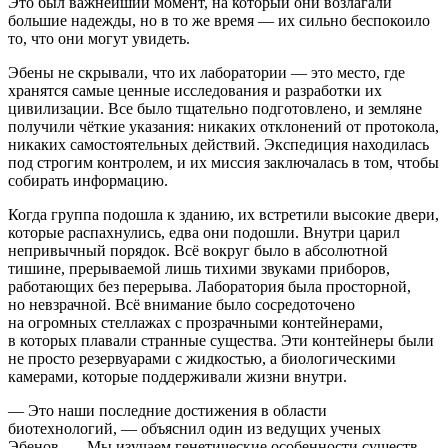
Это был важнейший момент, на который они возлагали
большие надежды, но в то же время — их сильно беспокоило
то, что они могут увидеть.
Эбены не скрывали, что их лаборатории — это место, где
хранятся самые ценные исследования и разработки их
цивилизации. Все было тщательно подготовлено, и земляне
получили чёткие указания: никаких отклонений от протокола,
никаких самостоятельных действий. Экспедиция находилась
под строгим контролем, и их миссия заключалась в том, чтобы
собирать информацию.
Когда группа подошла к зданию, их встретили высокие двери,
которые распахнулись, едва они подошли. Внутри царил
непривычный порядок. Всё вокруг было в абсолютной
тишине, прерываемой лишь тихими звуками приборов,
работающих без перерыва. Лаборатория была просторной,
но невзрачной. Всё внимание было сосредоточено
на огромных стеллажах с прозрачными контейнерами,
в которых плавали странные существа. Эти контейнеры были
не просто резервуарами с жидкостью, а биологическими
камерами, которые поддерживали жизни внутри.
— Это наши последние достижения в области
биотехнологий, — объяснил один из ведущих ученых
Эбенов. — Мы изучаем генетические особенности существ,