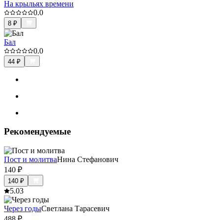
На крыльях времени
0.0
8
₽
Бал
0.0
44
₽
Рекомендуемые
Пост и молитва
Нина Стефанович
140
₽
140
₽
5.0
3
Через годы
Светлана Тарасевич
488
₽