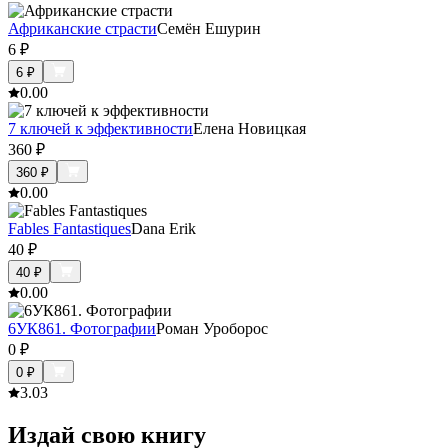
Африканские страсти
Семён Ешурин
6
₽
6
₽
0.0
0
7 ключей к эффективности
Елена Новицкая
360
₽
360
₽
0.0
0
Fables Fantastiques
Dana Erik
40
₽
40
₽
0.0
0
6УК861. Фотографии
Роман Уроборос
0
₽
0
₽
3.0
3
Издай свою книгу