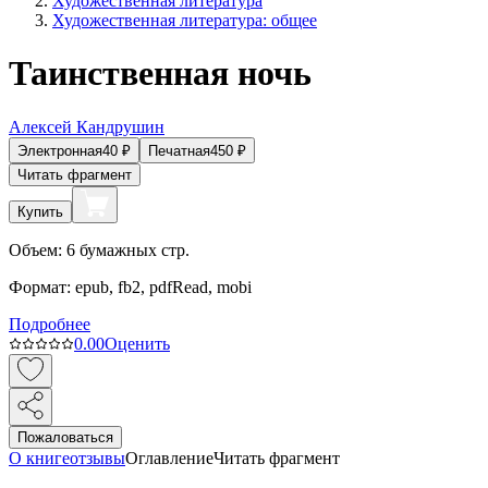
Художественная литература
Художественная литература: общее
Таинственная ночь
Алексей Кандрушин
Электронная
40
₽
Печатная
450
₽
Читать фрагмент
Купить
Объем:
6
бумажных стр.
Формат:
epub, fb2, pdfRead, mobi
Подробнее
0.0
0
Оценить
Пожаловаться
О книге
отзывы
Оглавление
Читать фрагмент