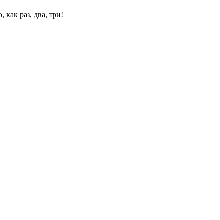
 как раз, два, три!