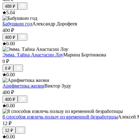
488
₽
5.0
4
Бабушкин год
Александр Дорофеев
400
₽
400
₽
0.0
0
Эмма. Тайна Анастасии Лоу
Марина Бортникова
0
₽
0
₽
0.0
0
Арифметика жизни
Виктор Зуду
400
₽
400
₽
0.0
0
8 способов извлечь пользу из временной безработицы
Алексей 
12
₽
12
₽
0.0
0