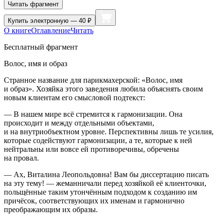
Читать фрагмент
Купить
электронную — 40 ₽
О книге
Оглавление
Читать
Бесплатный фрагмент
Волос, имя и образ
Странное название для парикмахерской: «Волос, имя
и образ». Хозяйка этого заведения любила объяснять своим
новым клиентам его смысловой подтекст:
— В нашем мире всё стремится к гармонизации. Она
происходит и между отдельными объектами,
и на внутриобъектном уровне. Перспективны лишь те усилия,
которые содействуют гармонизации, а те, которые к ней
нейтральны или вовсе ей противоречивы, обречены
на провал.
— Ах, Виталина Леопольдовна! Вам бы диссертацию писать
на эту тему! — жеманничали перед хозяйкой её клиенточки,
польщённые таким утончённым подходом к созданию им
причёсок, соответствующих их именам и гармонично
преображающим их образы.