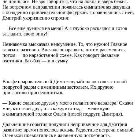
не пришлось. Не зря говорится, что на ловца и зверь бежит.
На встречном направлении появилась симпатичная девушка
с обалденно привлекательной фигуркой. Поравнявшись с ней,
Дмитрий укоризненно спросил:
— Всё ещё дуешься на меня? А я глубоко раскаялся и готов
загладить свою вину!
Незнакомка высказала недоумение. То, что нужно! Главное
завязать разговор. Вначале ошарашить, потом рассмешить,
потом — по наработанной схеме. Как говорят бывалые
охотники, бах-бах — и в сумку.
В кафе очаровательный Дима «случайно» оказался с новой
подругой рядом с именинным застольем. Их дружно
пригласили присоединиться.
— Какие славные друзья у моего галантного кавалера! Скажи
мне, кто твой друг, и я скажу, кто ты, — мелькнуло
в симпатичной головке Ольги (новой подруги Дмитрия).
Дальнейшие события получили непривычное для Дмитрия
развитие: время понеслось вскачь. Радостные встречи с милой
Оленькой превратились в жизненную потребность.