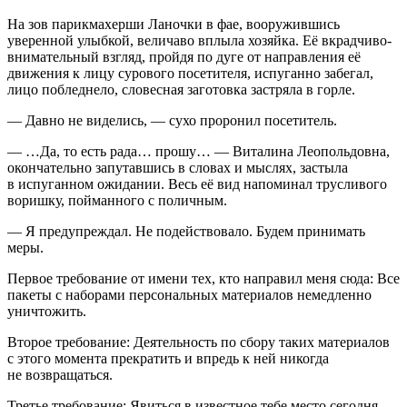
На зов парикмахерши Ланочки в фае, вооружившись
уверенной улыбкой, величаво вплыла хозяйка. Её вкрадчиво-
внимательный взгляд, пройдя по дуге от направления её
движения к лицу сурового посетителя, испуганно забегал,
лицо побледнело, словесная заготовка застряла в горле.
— Давно не виделись, — сухо проронил посетитель.
— …Да, то есть рада… прошу… — Виталина Леопольдовна,
окончательно запутавшись в словах и мыслях, застыла
в испуганном ожидании. Весь её вид напоминал трусливого
воришку, пойманного с поличным.
— Я предупреждал. Не подействовало. Будем принимать
меры.
Первое требование от имени тех, кто направил меня сюда: Все
пакеты с наборами персональных материалов немедленно
уничтожить.
Второе требование: Деятельность по сбору таких материалов
с этого момента прекратить и впредь к ней никогда
не возвращаться.
Третье требование: Явиться в известное тебе место сегодня