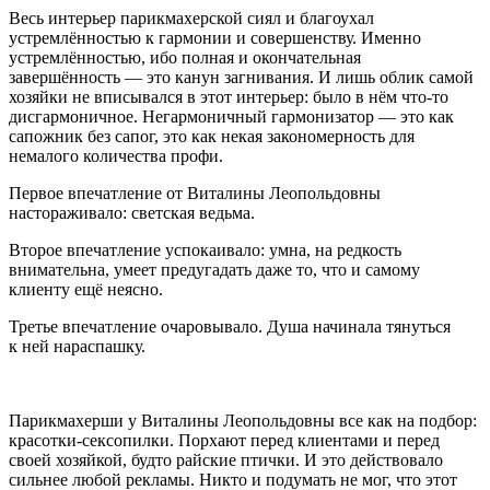
Весь интерьер парикмахерской сиял и благоухал
устремлённостью к гармонии и совершенству. Именно
устремлённостью, ибо полная и окончательная
завершённость — это канун загнивания. И лишь облик самой
хозяйки не вписывался в этот интерьер: было в нём что-то
дисгармоничное. Негармоничный гармонизатор — это как
сапожник без сапог, это как некая закономерность для
немалого количества профи.
Первое впечатление от Виталины Леопольдовны
настораживало: светская ведьма.
Второе впечатление успокаивало: умна, на редкость
внимательна, умеет предугадать даже то, что и самому
клиенту ещё неясно.
Третье впечатление очаровывало. Душа начинала тянуться
к ней нараспашку.
Парикмахерши у Виталины Леопольдовны все как на подбор:
красотки-
секс
опилки. Порхают перед клиентами и перед
своей хозяйкой, будто райские птички. И это действовало
сильнее любой рекламы. Никто и подумать не мог, что этот