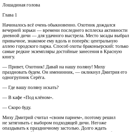
Лошадиная голова
Глава 1
Начиналось всё очень обыкновенно. Охотник дождался
вечерней зорьки — времени последнего всплеска активности
дневной дичи — для удачного выстрела. Место засады выбрал
привычное, знакомое ему вдоль и поперёк: центральную
аллею городского парка. Способ охоты браконьерский: только
самые редкие экземпляры достойные занесения в Красную
книгу.
— Привет, Охотник! Давай на нашу поляну! Миху
праздновать будем. Он именинник, — окликнул Дмитрия его
одногрупник Серёга.
— Где вашу поляну искать?
— В кафе «Под клёном».
— Скоро буду.
Миху Дмитрий считал «своим парнем», поэтому решил
не затягивать с выбором подходящей дичи. Негоже
опаздывать к праздничному застолью. Долго ждать