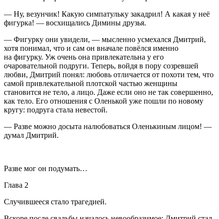
— Ну, везунчик! Какую симпатульку закадрил! А какая у неё
фигурка! — восхищались Димины друзья.
— Фигурку они увидели, — мысленно усмехался Дмитрий,
хотя понимал, что и сам он вначале повёлся именно
на фигурку. Уж очень она привлекательна у его
очаровательной подруги. Теперь, войдя в пору созревшей
любви, Дмитрий понял: любовь отличается от похоти тем, что
самой привлекательной плотской частью женщины
становится не тело, а лицо. Даже если оно не так совершенно,
как тело. Его отношения с Оленькой уже пошли по новому
кругу: подруга стала невестой.
— Разве можно досыта налюбоваться Оленькиным лицом! —
думал Дмитрий.
Разве мог он подумать…
Глава 2
Случившееся стало трагедией.
Вскоре после свадьбы началось невообразимое: Дмитрий стал