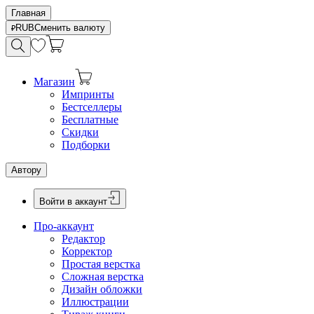
Главная
RUB
Сменить валюту
Магазин
Импринты
Бестселлеры
Бесплатные
Скидки
Подборки
Автору
Войти в аккаунт
Про-аккаунт
Редактор
Корректор
Простая верстка
Сложная верстка
Дизайн обложки
Иллюстрации