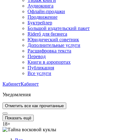
Тираж книги
Аудиокнига
Офлайн-продажи
Продвижение
Буктрейлер
Большой издательский пакет
Rideró для бизнеса
Юридический советник
Дополнительные услуги
Расшифровка текста
Перевод
Книги в аэропортах
Публикация
Все услуги
Кабинет
Кабинет
Уведомления
Отметить все как прочитанные
Показать ещё
18
+