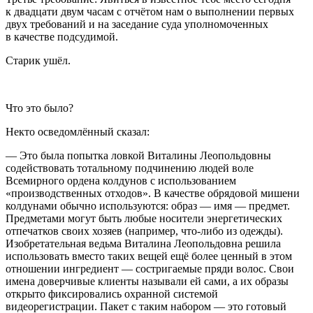
к двадцати двум часам с отчётом нам о выполнении первых
двух требований и на заседание суда уполномоченных
в качестве подсудимой.
Старик ушёл.
Что это было?
Некто осведомлённый сказал:
— Это была попытка ловкой Виталины Леопольдовны
содействовать тотальному подчинению людей воле
Всемирного ордена колдунов с использованием
«производственных отходов». В качестве обрядовой мишени
колдунами обычно используются: образ — имя — предмет.
Предметами могут быть любые носители энергетических
отпечатков своих хозяев (например, что-либо из одежды).
Изобретательная ведьма Виталина Леопольдовна решила
использовать вместо таких вещей ещё более ценный в этом
отношении ингредиент — состригаемые пряди волос. Свои
имена доверчивые клиенты называли ей сами, а их образы
открыто фиксировались охранной системой
видеорегистрации. Пакет с таким набором — это готовый