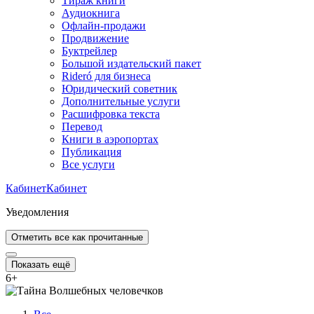
Тираж книги
Аудиокнига
Офлайн-продажи
Продвижение
Буктрейлер
Большой издательский пакет
Rideró для бизнеса
Юридический советник
Дополнительные услуги
Расшифровка текста
Перевод
Книги в аэропортах
Публикация
Все услуги
Кабинет
Кабинет
Уведомления
Отметить все как прочитанные
Показать ещё
6
+