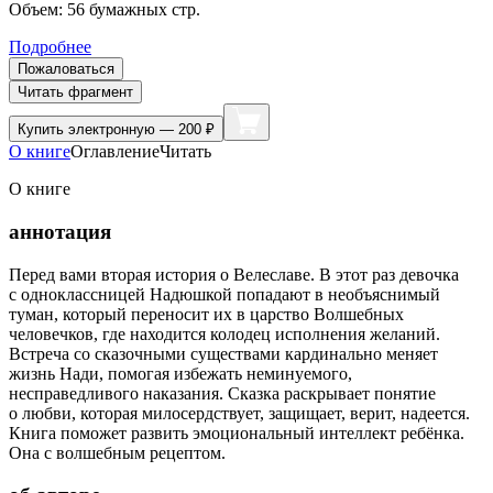
Объем:
56
бумажных стр.
Подробнее
Пожаловаться
Читать фрагмент
Купить
электронную — 200 ₽
О книге
Оглавление
Читать
О книге
аннотация
Перед вами вторая история о Велеславе. В этот раз девочка
с одноклассницей Надюшкой попадают в необъяснимый
туман, который переносит их в царство Волшебных
человечков, где находится колодец исполнения желаний.
Встреча со сказочными существами кардинально меняет
жизнь Нади, помогая избежать неминуемого,
несправедливого наказания. Сказка раскрывает понятие
о любви, которая милосердствует, защищает, верит, надеется.
Книга поможет развить эмоциональный интеллект ребёнка.
Она с волшебным рецептом.