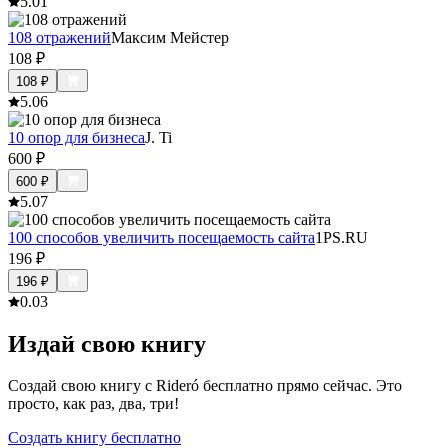
5.0
1
108 отражений
Максим Мейстер
108
₽
108
₽
5.0
6
10 опор для бизнеса
J. Ti
600
₽
600
₽
5.0
7
100 способов увеличить посещаемость сайта
1PS.RU
196
₽
196
₽
0.0
3
Издай свою книгу
Создай свою книгу с Rideró бесплатно прямо сейчас. Это
просто, как раз, два, три!
Создать книгу бесплатно