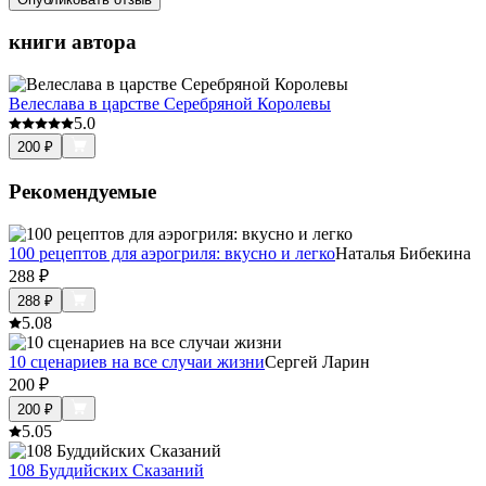
книги автора
Велеслава в царстве Серебряной Королевы
5.0
200
₽
Рекомендуемые
100 рецептов для аэрогриля: вкусно и легко
Наталья Бибекина
288
₽
288
₽
5.0
8
10 сценариев на все случаи жизни
Сергей Ларин
200
₽
200
₽
5.0
5
108 Буддийских Сказаний