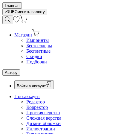
Главная
RUB
Сменить валюту
Магазин
Импринты
Бестселлеры
Бесплатные
Скидки
Подборки
Автору
Войти в аккаунт
Про-аккаунт
Редактор
Корректор
Простая верстка
Сложная верстка
Дизайн обложки
Иллюстрации