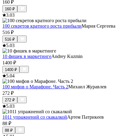
160
₽
160
₽
3.0
3
100 секретов кратного роста прибыли
Мария Сергеева
516
₽
516
₽
5.0
3
10 фишек в маркетинге
Andrey Kuzmin
1400
₽
1400
₽
5.0
4
100 мифов о Марафоне. Часть 2
Михаил Журавлев
272
₽
272
₽
5.0
3
1011 упражнений со скакалкой
Артем Патрикеев
88
₽
88
₽