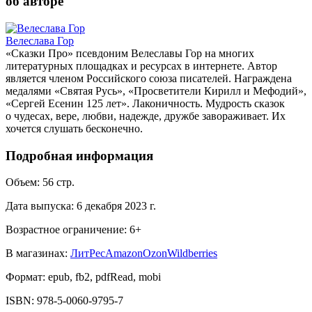
об авторе
Велеслава Гор
«Сказки Про» псевдоним Велеславы Гор на многих
литературных площадках и ресурсах в интернете. Автор
является членом Российского союза писателей. Награждена
медалями «Святая Русь», «Просветители Кирилл и Мефодий»,
«Сергей Есенин 125 лет». Лаконичность. Мудрость сказок
о чудесах, вере, любви, надежде, дружбе завораживает. Их
хочется слушать бесконечно.
Подробная информация
Объем:
56
стр.
Дата выпуска:
6 декабря 2023 г.
Возрастное ограничение:
6
+
В магазинах:
ЛитРес
Amazon
Ozon
Wildberries
Формат:
epub, fb2, pdfRead, mobi
ISBN:
978-5-0060-9795-7