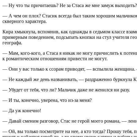
— Ну что ты причитаешь? Не за Стаса же мне замуж выходить?
— А чем он плох? Стасик всегда был таким хорошим мальчиком.
скверного характера.
Кира хмыкнула, вспомнив, как однажды в седьмом классе взамен
примерным поведением, подсыпать кнопки на стул учителя геог
географа.
— Мам, кого-кого, а Стаса я никак не могу причислить к потенц
к романтическим отношениям привести не могут.
— Они у вас только к ссорам приводят, — вспылила женщина. — 
— Не каждый же день названивать, — раздраженно буркнула К
— Убудет от тебя, что ли? Мальчик даже не женился ни разу.
— И ты, конечно, уверена, что из-за меня?
— Да уж конечно!
— Давай сменим разговор, Стас не герой моего романа, — лени
— Ой, вы только посмотрите на нее, а кто тогда? Прошу тебя, 
может и найдется герой-то, а то кроме своих картин и работы н