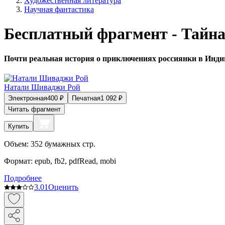
Художественная литература
Научная фантастика
Бесплатный фрагмент - Тайна
Почти реальная история о приключениях россиянки в Индии
Натали Шиваджи Рой
Электронная
400
₽
Печатная
1 092
₽
Читать фрагмент
Купить
Объем:
352
бумажных стр.
Формат:
epub, fb2, pdfRead, mobi
Подробнее
3.0
1
Оценить