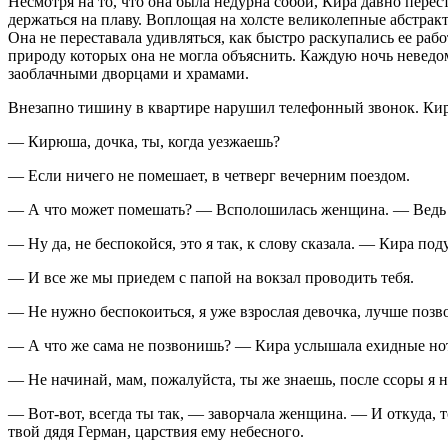
Несмотря на то, что она была недурна собой, Кира давно перес
держаться на плаву. Воплощая на холсте великолепные абстра
Она не переставала удивляться, как быстро раскупались ее раб
природу которых она не могла объяснить. Каждую ночь неведом
заоблачными дворцами и храмами.
Внезапно тишину в квартире нарушил телефонный звонок. Кир
— Кирюша, дочка, ты, когда уезжаешь?
— Если ничего не помешает, в четверг вечерним поездом.
— А что может помешать? — Всполошилась женщина. — Ведь 
— Ну да, не беспокойся, это я так, к слову сказала. — Кира по
— И все же мы приедем с папой на вокзал проводить тебя.
— Не нужно беспокоиться, я уже взрослая девочка, лучше позво
— А что же сама не позвонишь? — Кира услышала ехидные нот
— Не начинай, мам, пожалуйста, ты же знаешь, после ссоры я н
— Вот-вот, всегда ты так, — заворчала женщина. — И откуда, т
твой дядя Герман, царствия ему небесного.