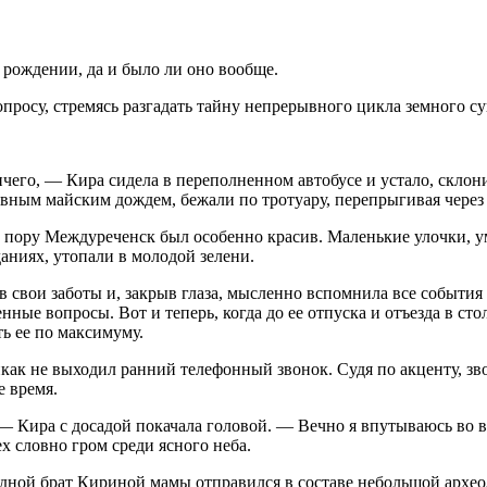
 рождении, да и было ли оно вообще.
опросу, стремясь разгадать тайну непрерывного цикла земного с
ничего, — Кира сидела в переполненном автобусе и устало, склони
вным майским дождем, бежали по тротуару, перепрыгивая через
эту пору Междуреченск был особенно красив. Маленькие улочки,
аниях, утопали в молодой зелени.
свои заботы и, закрыв глаза, мысленно вспомнила все события э
нные вопросы. Вот и теперь, когда до ее отпуска и отъезда в с
ть ее по максимуму.
 никак не выходил ранний телефонный звонок. Судя по акценту,
е время.
 — Кира с досадой покачала головой. — Вечно я впутываюсь во 
ех словно гром среди ясного неба.
одной брат Кириной мамы отправился в составе небольшой архео