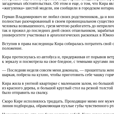
загадочных обстоятельствах. Об этом и еще, о том, что Кира
«жигуленка» шестой модели, им сообщили в городском нотариа
Герман Владимирович не любил своих родственников, да и во
полностью разочарованный в своем провинциальном существова
человека возвышенного, грезя мечтою разбогатеть до неприличи
так и прожил до последних дней своих отшельником, зарабатыв
университете участвовал в археологических раскопках в Южно
Вступив в права наследницы Кира собиралась потратить свой 
положение.
Кира протиснулась из автобуса и, придерживая от порывов ве
к зеркалу и посмотрела на свое бледное, с темными кругами ли
— Последняя неделя совсем меня доконала, — прошептала женщ
шаркая, побрела на кухню, чтобы приготовить себе чашку горяч
Кира жила в уютной квартирке с маленьким залом, но большой
из красного дерева, и большой круглый стол на резной толст
было отправить на свалку.
Скоро Кире исполнялось тридцать. Проходящие мимо нее мужчи
линия подбородка, обрамляющая пухлые губы чувственного рта 