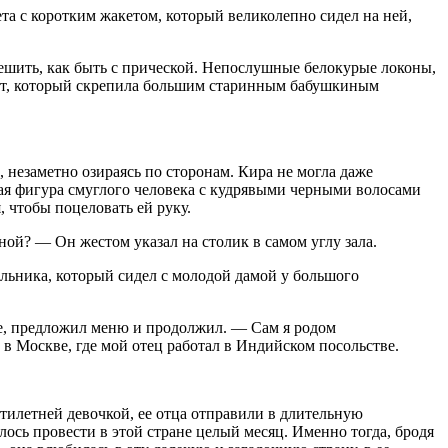
а с коротким жакетом, который великолепно сидел на ней,
 решить, как быть с прической. Непослушные белокурые локоны,
хвост, который скрепила большим старинным бабушкиным
 незаметно озираясь по сторонам. Кира не могла даже
окая фигура смуглого человека с кудрявыми черными волосами
 чтобы поцеловать ей руку.
ой? — Он жестом указал на столик в самом углу зала.
альника, который сидел с молодой дамой у большого
уке, предложил меню и продолжил. — Сам я родом
в Москве, где мой отец работал в Индийском посольстве.
атилетней девочкой, ее отца отправили в длительную
ось провести в этой стране целый месяц. Именно тогда, бродя