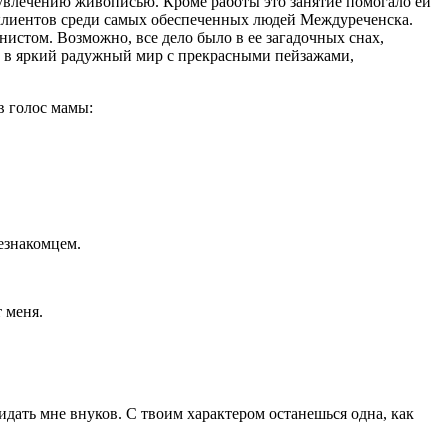
а увлечению живописью. Кроме работы это занятие помогало ей
х клиентов среди самых обеспеченных людей Междуреченска.
нистом. Возможно, все дело было в ее загадочных снах,
бо в яркий радужный мир с прекрасными пейзажами,
в голос мамы:
незнакомцем.
 меня.
видать мне внуков. С твоим характером останешься одна, как