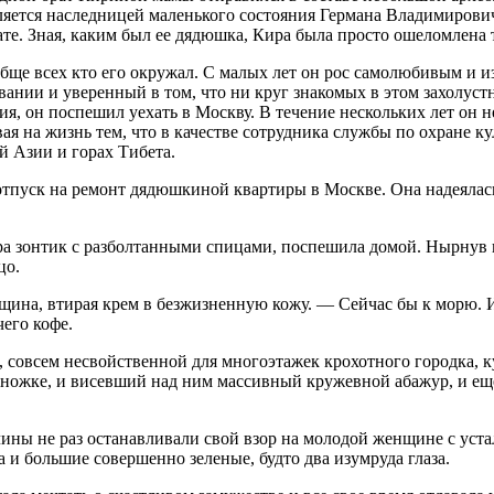
 является наследницей маленького состояния Германа Владимиров
те. Зная, каким был ее дядюшка, Кира была просто ошеломлена 
обще всех кто его окружал. С малых лет он рос самолюбивым и
нии и уверенный в том, что ни круг знакомых в этом захолустн
я, он поспешил уехать в Москву. В течение нескольких лет он не 
ая на жизнь тем, что в качестве сотрудника службы по охране 
й Азии и горах Тибета.
отпуск на ремонт дядюшкиной квартиры в Москве. Она надеялась
тра зонтик с разболтанными спицами, поспешила домой. Нырнув
цо.
ина, втирая крем в безжизненную кожу. — Сейчас бы к морю. И 
его кофе.
, совсем несвойственной для многоэтажек крохотного городка, 
ой ножке, и висевший над ним массивный кружевной абажур, и 
ны не раз останавливали свой взор на молодой женщине с уста
и большие совершенно зеленые, будто два изумруда глаза.