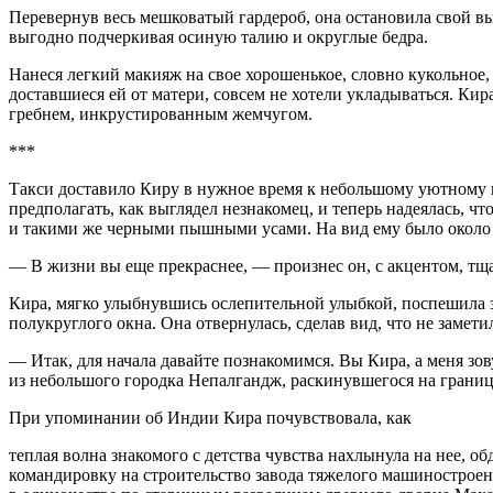
Перевернув весь мешковатый гардероб, она остановила свой в
выгодно подчеркивая осиную талию и округлые бедра.
Нанеся легкий макияж на свое хорошенькое, словно кукольное,
доставшиеся ей от матери, совсем не хотели укладываться. Ки
гребнем, инкрустированным жемчугом.
***
Такси доставило Киру в нужное время к небольшому уютному ка
предполагать, как выглядел незнакомец, и теперь надеялась, ч
и такими же черными пышными усами. На вид ему было около 
— В жизни вы еще прекраснее, — произнес он, с акцентом, тща
Кира, мягко улыбнувшись ослепительной улыбкой, поспешила з
полукруглого окна. Она отвернулась, сделав вид, что не замети
— Итак, для начала давайте познакомимся. Вы Кира, а меня зо
из небольшого городка Непалгандж, раскинувшегося на границ
При упоминании об Индии Кира почувствовала, как
теплая волна знакомого с детства чувства нахлынула на нее, 
командировку на строительство завода тяжелого машиностроени