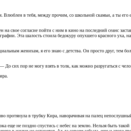
 Влюблен в тебя, между прочим, со школьной скамьи, а ты его е
 на свое согласие пойти с ним в кино на последний сеанс заста
рафии. Эта шалость стоила бедокуру опухшего красного уха, на
иальным женихам, я его знаю с детства. Он просто друг, тем бол
До сих пор не могу взять в толк, как можно разругаться с челов
ира.
во протянула в трубку Кира, наворачивая на палец непослушный
пока еще не поздно спустись с небес на землю. Нельзя быть тако
ичего в жизни не останется. Ах да совсем забыла, еще и этого т