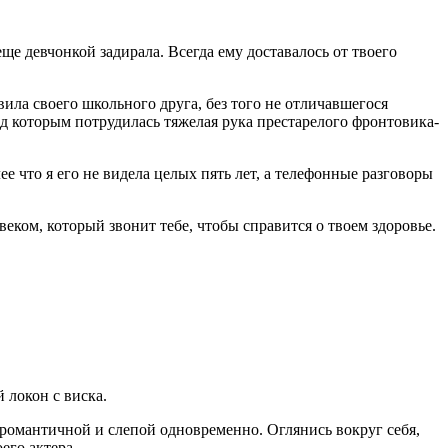
ще девчонкой задирала. Всегда ему доставалось от твоего
вила своего школьного друга, без того не отличавшегося
д которым потрудилась тяжелая рука престарелого фронтовика-
ее что я его не видела целых пять лет, а телефонные разговоры
еком, который звонит тебе, чтобы справится о твоем здоровье.
 локон с виска.
й романтичной и слепой одновременно. Оглянись вокруг себя,
воего актера…