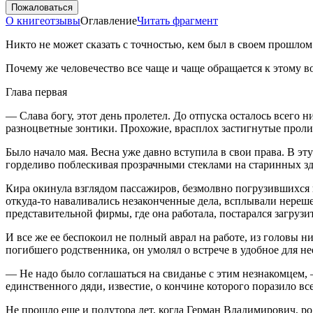
Пожаловаться
О книге
отзывы
Оглавление
Читать фрагмент
Никто не может сказать с точностью, кем был в своем прошлом
Почему же человечество все чаще и чаще обращается к этому в
Глава первая
—
Слава богу, этот день пролетел. До отпуска осталось всего 
разноцветные зонтики. Прохожие, врасплох застигнутые проли
Было начало мая. Весна уже давно вступила в свои права. В 
горделиво поблескивая прозрачными стеклами на старинных зд
Кира окинула взглядом пассажиров, безмолвно погрузившихся в 
откуда-то наваливались незаконченные дела, всплывали нереше
представительной фирмы, где она работала, постарался загрузи
И все же ее беспокоил не полный аврал на работе, из головы
погибшего родственника, он умолял о встрече в удобное для не
— Не надо было соглашаться на свиданье с этим незнакомцем,
единственного дяди, известие, о кончине которого поразило вс
Не прошло еще и полутора лет, когда Герман Владимирович, р