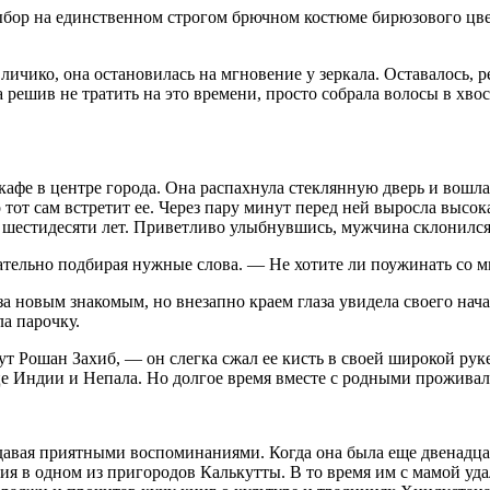
ыбор на единственном строгом брючном костюме бирюзового цвет
 личико, она остановилась на мгновение у зеркала. Оставалось,
ра решив не тратить на это времени, просто собрала волосы в 
фе в центре города. Она распахнула стеклянную дверь и вошла,
то тот сам встретит ее. Через пару минут перед ней выросла выс
шестидесяти лет. Приветливо улыбнувшись, мужчина склонился,
тельно подбирая нужные слова. — Не хотите ли поужинать со мн
а новым знакомым, но внезапно краем глаза увидела своего нач
ла парочку.
вут Рошан Захиб, — он слегка сжал ее кисть в своей широкой р
е Индии и Непала. Но долгое время вместе с родными проживал 
обдавая приятными воспоминаниями. Когда она была еще двенадц
я в одном из пригородов Калькутты. В то время им с мамой удал