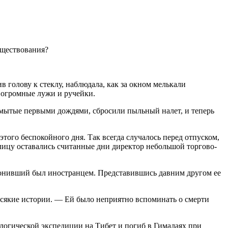
уществования?
в голову к стеклу, наблюдала, как за окном мелькали
 огромные лужи и ручейки.
 умытые первыми дождями, сбросили пыльный налет, и теперь
того беспокойного дня. Так всегда случалось перед отпуском,
толицу оставались считанные дни директор небольшой торгово-
 звонивший был иностранцем. Представившись давним другом ее
всякие истории. — Ей было неприятно вспоминать о смерти
логической экспедиции на Тибет и погиб в Гималаях при