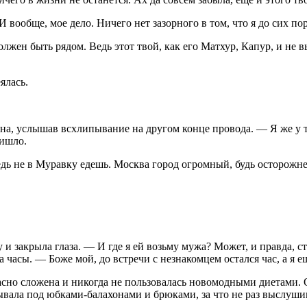
И вообще, мое дело. Ничего нет зазорного в том, что я до сих 
олжен быть рядом. Ведь этот твой, как его Матхур, Капур, и не 
ялась.
а, услышав всхлипывание на другом конце провода. — Я же у т
ришло.
едь не в Муравку едешь. Москва город огромный, будь осторожне
и закрыла глаза. — И где я ей возьму мужа? Может, и правда, 
часы. — Боже мой, до встречи с незнакомцем остался час, а я ещ
асно сложена и никогда не пользовалась новомодными диетами. 
вала под юбками-балахонами и брюками, за что не раз выслушив