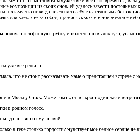
тала мечтать о счастливом замужестве и все свое время отдавал
ктные композиции из своих снов, ей удалось завести постоянны
оты, потому что никогда не считала себя талантливым абстракцио
ая сила влекла ее за собой, пронося сквозь ночное звездное не
а подняла телефонную трубку и облегченно выдохнула, услыша
ты уже все решила.
думала, что не стоит рассказывать маме о предстоящей встрече с 
ни в Москву Стасу. Может быть, он выкроет один час и встретит
ки в родном голосе.
икогда не звоню ему первой.
олько в тебе столько гордости? Чувствует мое бедное сердце не 