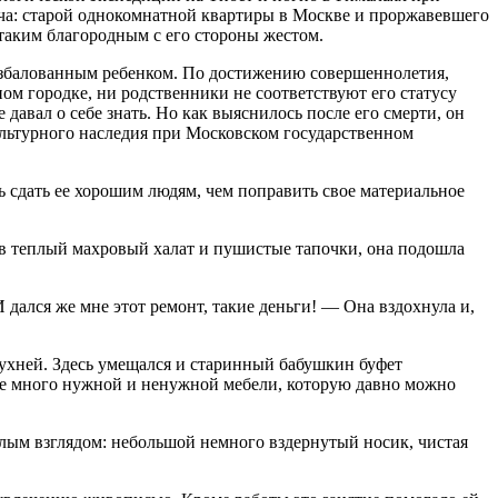
ича: старой однокомнатной квартиры в Москве и проржавевшего
таким благородным с его стороны жестом.
 избалованным ребенком. По достижению совершеннолетия,
ом городке, ни родственники не соответствуют его статусу
давал о себе знать. Но как выяснилось после его смерти, он
культурного наследия при Московском государственном
 сдать ее хорошим людям, чем поправить свое материальное
 в теплый махровый халат и пушистые тапочки, она подошла
дался же мне этот ремонт, такие деньги! — Она вздохнула и,
кухней. Здесь умещался и старинный бабушкин буфет
еще много нужной и ненужной мебели, которую давно можно
лым взглядом: небольшой немного вздернутый носик, чистая