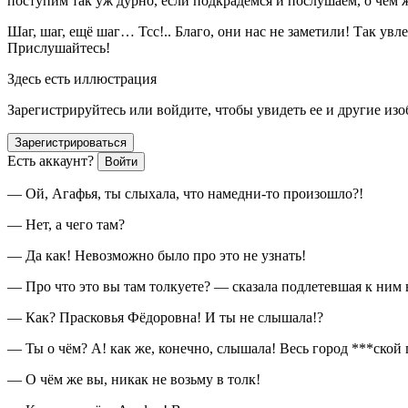
поступим так уж дурно, если подкрадёмся и послушаем, о чём ж
Шаг, шаг, ещё шаг… Тсс!.. Благо, они нас не заметили! Так ув
Прислушайтесь!
Здесь есть иллюстрация
Зарегистрируйтесь или войдите, чтобы увидеть ее и другие из
Зарегистрироваться
Есть аккаунт?
Войти
— Ой, Агафья, ты слыхала, что намедни-то произошло?!
— Нет, а чего там?
— Да как! Невозможно было про это не узнать!
— Про что это вы там толкуете? — сказала подлетевшая к ним 
— Как? Прасковья Фёдоровна! И ты не слышала!?
— Ты о чём? А! как же, конечно, слышала! Весь город ***ской 
— О чём же вы, никак не возьму в толк!