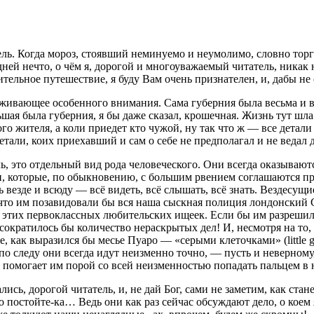
ель. Когда мороз, стоявший неминуемо и неумолимо, словно торг
ней нечто, о чём я, дорогой и многоуважаемый читатель, никак 
льное путешествие, я буду Вам очень признателен, и, дабы не о
уживающее особенного внимания. Сама губерния была весьма и в
льшая была губерния, я бы даже сказал, крошечная. Жизнь тут шл
о жителя, а коли приедет кто чужой, ну так что ж — все детал
тали, коих приехавший и сам о себе не предполагал и не ведал 
 это отдельный вид рода человеческого. Они всегда оказываютс
етьи, которые, по обыкновению, с большим рвением соглашаются п
ь везде и всюду — всё видеть, всё слышать, всё знать. Вездесу
то им позавидовали бы вся наша сыскная полиция лондонский Ск
х этих первоклассных любительских ищеек. Если бы им разрешил
ьше сократилось бы количество нераскрытых дел! И, несмотря на 
, как выразился бы месье Пуаро
— «серыми клеточками» (little gr
о следу они всегда идут неизменно точно, — пусть и неверном
 и помогает им порой со всей неизменностью попадать пальцем в 
ись, дорогой читатель, и, не дай Бог, сами не заметим, как ста
 постойте-ка… Ведь они как раз сейчас обсуждают дело, о коем 