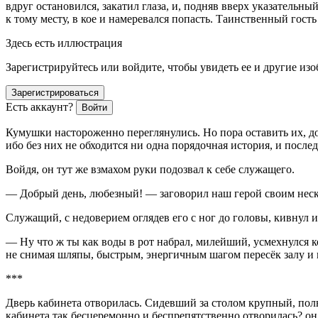
вдруг остановился, закатил глаза, и, подняв вверх указательны
к тому месту, в кое и намеревался попасть. Таинственный гост
Здесь есть иллюстрация
Зарегистрируйтесь или войдите, чтобы увидеть ее и другие из
Зарегистрироваться
Есть аккаунт?
Войти
Кумушки настороженно переглянулись. Но пора оставить их, до
ибо без них не обходится ни одна порядочная история, и послед
Войдя, он тут же взмахом руки подозвал к себе служащего.
— Добрый день, любезный! — заговорил наш герой своим неско
Служащий, с недоверием оглядев его с ног до головы, кивнул и
— Ну что ж ты как воды в рот набрал, милейший, усмехнулся ко
не снимая шляпы, быстрым, энергичным шагом пересёк залу и 
***
Дверь кабинета отворилась. Сидевший за столом крупный, пол
кабинета так бесцеремонно и беспрепятственно отворилась? он