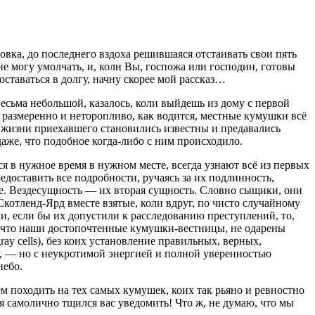
овка, до последнего вздоха решившаяся отстаивать свои пять
не могу умолчать, и, коли Вы, госпожа или господин, готовы
ставаться в долгу, начну скорее мой рассказ…
есьма небольшой, казалось, коли выйдешь из дому с первой
а размеренно и неторопливо, как водится, местные кумушки всё
и жизни приехавшего становились известны и предавались
даже, что подобное когда-либо с ним происходило.
я в нужное время в нужном месте, всегда узнают всё из первых
редоставить все подробности, ручаясь за их подлинность,
щие. Вездесущность — их вторая сущность. Словно сыщики, они
отленд-Ярд вместе взятые, коли вдруг, по чисто случайному
и, если бы их допустили к расследованию преступлений, то,
то, что наши достопочтенные кумушки-вестницы, не одарены
ay cells)
, без коих установление правильных, верных,
у, — но с неукротимой энергией и полной уверенностью
небо.
нем походить на тех самых кумушек, коих так рьяно и ревностно
я самолично тщился вас уведомить! Что ж, не думаю, что мы