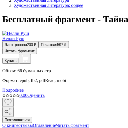
Художественная литература
Художественная литература: общее
Бесплатный фрагмент - Тайна
Нелли Руш
Электронная
200
₽
Печатная
597
₽
Читать фрагмент
Купить
Объем:
66
бумажных стр.
Формат:
epub, fb2, pdfRead, mobi
Подробнее
0.0
0
Оценить
Пожаловаться
О книге
отзывы
Оглавление
Читать фрагмент