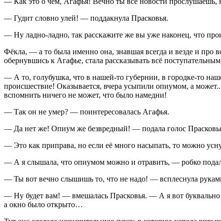
— Как это о чём, Агафья! Вечно ты все новости прослушаешь, ни
— Гудит словно улей! — поддакнула Прасковья.
— Ну ладно-ладно, так расскажите же вы уже наконец, что пр
Фёкла, — а то была именно она, знавшая всегда и везде и про 
обернувшись к Агафье, стала рассказывать всё поступательны
— А то, голубушка, что в нашей-то губернии, в городке-то наш
происшествие! Оказывается, вчера усыпили
опиум
ом, а может.
вспомнить ничего не может, что было намедни!
— Так он не умер? — поинтересовалась Агафья.
— Да нет же!
Опиум
же безвредный! — подала голос Прасковь
— Это как приправа, но если её много насыпать, то можно усн
— А я слышала, что
опиум
ом можно и отравить, — робко подал
— Ты вот вечно слышишь то, что не надо! — всплеснула руками
— Ну будет вам! — вмешалась Прасковья. — А я вот буквально 
а окно было открыто…