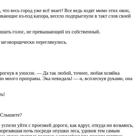
то весь город уже всё знает! Все ведь ходят мимо этих окон,
ывающие из-под капора, весело подпрыгнули в такт слов своей
лышать голос, не превышающий их собственный.
 заговорщически переглянулись.
дрогнув в унисон. — Да так любой, точнее, любая хозяйка
или много приправы. Эка невидаль! — и, всплеснув руками, она
ть!
— Слышите?
 успели уйти с проезжей дороги, как вдруг, откуда ни возьмись,
орезавшая ночь посреди опушки леса, удивив тем самым