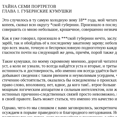
ТАЙНА СЕМИ ПОРТРЕТОВ
ГЛАВА 1. ГУБЕРНСКИЕ КУМУШКИ
Это случилось в ту самую холодную зиму 18** года, мой читат
копеек, сковал всю округу *ской губернии. Произошло в послед
совершить со мною небольшое, крошечное, совершенно незначите
Как я уже говорил, произошло в ***ской губернии нечто, засл
зарёй, так и обойдёшь её к последнему закатному зареву; небо
про всех знали, точную и беспрекословную подноготную каждог
гласности почти на следующий же день, причём, порой также де
Такие кумушки, по моему скромному мнению, дорогой читатель,
уст, а коли не узнали, то всегда найдётся уста и вторые, и тр
истинность и достоверность, ибо именно им всегда удаётся быт
добывают сведения с таким рвением и неумолимым усердием, ч
стечению обстоятельств, оказались бы осведомлены о происка
право слово, вполовину, нет, вдвое, да кого там!.. втрое бол
мощным логическим аппаратом и сильным интеллектом, или же
истинных причинно-следственных связей просто невозможно, п
в своей правоте. Быть может статься, что именно это качество
Однако, чего-то мы слишком с вами заговорились, засекретничал
осуждаем в порыве праведного и благородного негодования. Но