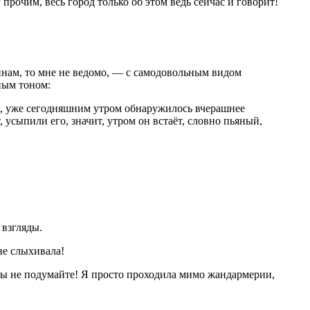
 прочим, весь город только об этом ведь сейчас и говорит!
ичинам, то мне не ведомо, — с самодовольным видом
ным тоном:
нее, уже сегодняшним утром обнаружилось вчерашнее
, усыпили его, значит, утром он встаёт, словно пьяный,
 взгляды.
не слыхивала!
 вы не подумайте! Я просто проходила мимо жандармерии,