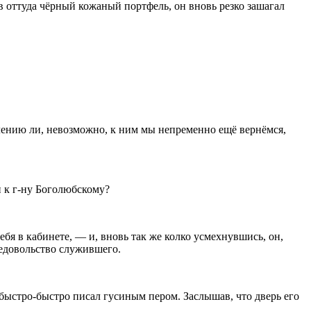
яв оттуда чёрный кожаный портфель, он вновь резко зашагал
жалению ли, невозможно, к ним мы непременно ещё вернёмся,
 к г-ну Боголюбскому?
ебя в кабинете, — и, вновь так же колко усмехнувшись, он,
недовольство служившего.
быстро-быстро писал гусиным пером. Заслышав, что дверь его