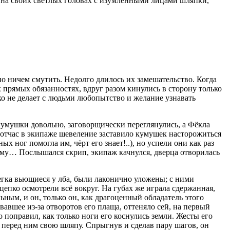
 на своих светлых головах с изумлёнными лицами шляпки,
о ничем смутить. Недолго длилось их замешательство. Когда
прямых обязанностях, вдруг разом кинулись в сторону только
ько не делает с людьми любопытство и желание узнавать
умушки довольно, заговорщически переглянулись, а Фёкла
 тотчас в экипаже шевеление заставило кумушек насторожиться
х ног помогла им, чёрт его знает!..), но успели они как раз
отому… Послышался скрип, экипаж качнулся, дверца отворилась
легка вьющиеся у лба, были лаконично уложены; с ними
цепко осмотрели всё вокруг. На губах же играла сдержанная,
льным, и он, только он, как драгоценный обладатель этого
вавшее из-за отворотов его плаща, оттеняло сей, на первый
 поправил, как только ноги его коснулись земли. Жесты его
 перед ним свою шляпу. Спрыгнув и сделав пару шагов, он