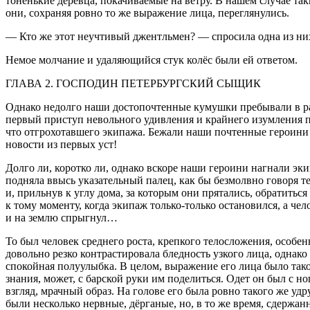
тоненькие деревца, покачиваемые на ветру. В нашем случае 
они, сохраняя ровно то же выражение лица, переглянулись.
— Кто же этот неучтивый джентльмен? — спросила одна из ни
Немое молчание и удаляющийся стук колёс были ей ответом.
ГЛАВА 2. ГОСПОДИН ПЕТЕРБУРГСКИЙ СЫЩИК
Однако недолго наши достопочтенные кумушки пребывали в рас
первый приступ невольного удивления и крайнего изумления пр
что отгрохотавшего экипажа. Бежали наши почтенные
героин
и
новости из первых уст!
Долго ли, коротко ли, однако вскоре наши
героин
и нагнали эк
подняла ввысь указательный палец, как бы безмолвно говоря т
и, прильнув к углу дома, за которым они прятались, обратиться
к тому моменту, когда экипаж только-только остановился, а ч
и на землю спрыгнул…
То был человек среднего роста, крепкого телосложения, особе
довольно резко контрастировала бледность узкого лица, однако
спокойная полуулыбка. В целом, выражение его лица было такое,
знания, может, с барской руки им поделиться. Одет он был с но
взгляд, мрачный образ. На голове его была ровно такого же уд
были несколько нервные, дёрганые, но, в то же время, сдержа