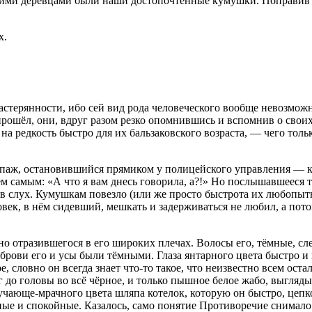
такими деревцами были наши достопочтенные кумушки. Поправив
х.
терянности, ибо сей вид рода человеческого вообще невозможн
ошёл, они, вдруг разом резко опомнившись и вспомнив о своих 
 на редкость быстро для их бальзаковского возраста, — чего тол
ипаж, остановившийся прямиком у полицейского управления — к
ем самым: «А что я вам днесь говорила, а?!» Но послышавшееся
 в слух. Кумушкам повезло (или же просто быстрота их любопытны
еловек, в нём сидевший, мешкать и задерживаться не любил, а п
нно отразившегося в его широких плечах. Волосы его, тёмные, с
 брови его и усы были тёмными. Глаза янтарного цвета быстро и 
 словно он всегда знает что-то такое, что неизвестно всем оста
г до головы во всё чёрное, и только пышное белое жабо, выгляды
ручающе-мрачного цвета шляпа котелок, которую он быстро, цепко
нные и спокойные. Казалось, само понятие Противоречие снимало