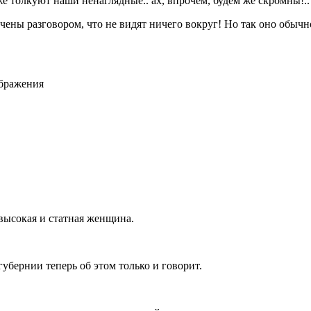
е толкуют наши ненаглядные.. ах, впрочем, будем же скромны!..
лечены разговором, что не видят ничего вокруг! Но так оно обыч
ображения
высокая и статная женщина.
губернии теперь об этом только и говорит.