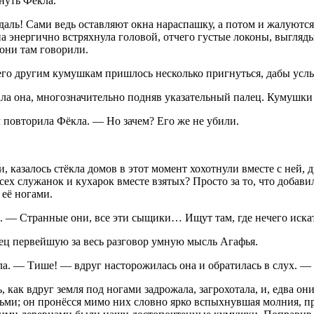
нуть Фёкла.
ль! Сами ведь оставляют окна нараспашку, а потом и жалуются, ч
на энергично встряхнула головой, отчего густые локоны, выгляд
 они там говорили.
тчего другим кумушкам пришлось несколько пригнуться, дабы ус
ла она, многозначительно подняв указательный палец. Кумушки
 повторила Фёкла. — Но зачем? Его же не убили.
 казалось стёкла домов в этот момент хохотнули вместе с ней, 
сех служанок и кухарок вместе взятых? Просто за то, что добав
 её ногами.
. — Странные они, все эти сыщики… Ищут там, где нечего иска
ец первейшую за весь разговор умную мысль Агафья.
ла. — Тише! — вдруг насторожилась она и обратилась в слух. 
как вдруг земля под ногами задрожала, загрохотала, и, едва они
и; он пронёсся мимо них словно ярко вспыхнувшая молния, пр