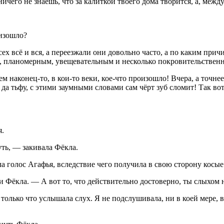
чего не знаешь, что за калиткой твоего дома творится, а, между
оизошло?
всех всё и вся, а переезжали они довольно часто, а по каким пр
м, планомерным, увещевательным и несколько покровительствен
ем наконец-то, в кои-то веки, кое-что произошло! Вчера, а точ
. да тьфу, с этими заумными словами сам чёрт зуб сломит! Так вот
я.
уть, — закивала Фёкла.
а голос Агафья, вследствие чего получила в свою сторону косые
 Фёкла. — А вот то, что действительно достоверно, ты слыхом 
только что услышала слух. Я не подслушивала, ни в коей мере,