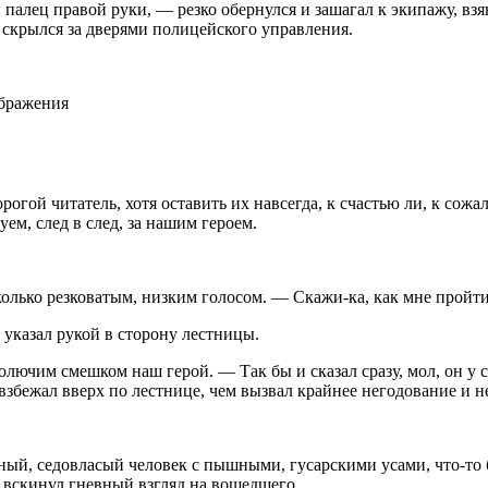
й палец правой руки, — резко обернулся и зашагал к экипажу, вз
ь скрылся за дверями полицейского управления.
ображения
рогой читатель, хотя оставить их навсегда, к счастью ли, к со
уем, след в след, за нашим героем.
лько резковатым, низким голосом. — Скажи-ка, как мне пройти
 указал рукой в сторону лестницы.
лючим смешком наш герой. — Так бы и сказал сразу, мол, он у с
взбежал вверх по лестнице, чем вызвал крайнее негодование и 
ный, седовласый человек с пышными, гусарскими усами, что-то 
 вскинул гневный взгляд на вошедшего.