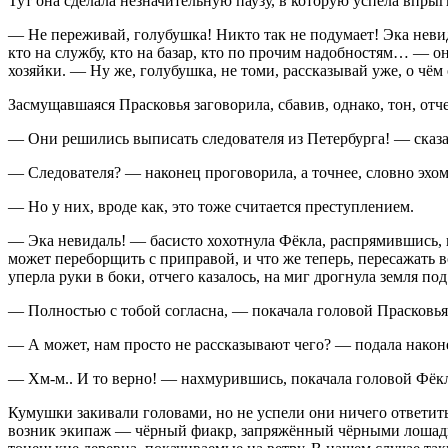
Тут она сделала незначительную паузу, в которую успела впрыг
— Не переживай, голубушка! Никто так не подумает! Эка невида
кто на службу, кто на базар, кто по прочим надобностям… — о
хозяйки. — Ну же, голубушка, не томи, рассказывай уже, о чём
Засмущавшаяся Прасковья заговорила, сбавив, однако, тон, о
— Они решились выписать следователя из Петербурга! — сказа
— Следователя? — наконец проговорила, а точнее, словно эхом
— Но у них, вроде как, это тоже считается преступлением.
— Эка невидаль! — басисто хохотнула Фёкла, распрямившись, и,
может переборщить с приправой, и что же теперь, пересажать в
уперла руки в боки, отчего казалось, на миг дрогнула земля под
— Полностью с тобой согласна, — покачала головой Прасковья
— А может, нам просто не рассказывают чего? — подала након
— Хм-м.. И то верно! — нахмурившись, покачала головой Фёк
Кумушки закивали головами, но не успели они ничего ответить, 
возник экипаж — чёрный фиакр, запряжённый чёрными лошадьм