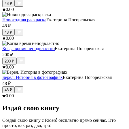
48
₽
0.0
0
Новогодняя раскраска
Екатерина Погорельская
48
₽
48
₽
0.0
0
Когда время неподвластно
Екатерина Погорельская
200
₽
200
₽
0.0
0
Берел. История в фотографиях
Екатерина Погорельская
48
₽
48
₽
0.0
0
Издай свою книгу
Создай свою книгу с Rideró бесплатно прямо сейчас. Это
просто, как раз, два, три!