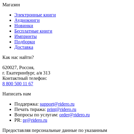
Магазин
Электронные книги
Аудиокниги
Новинки
Бесплатные книги
Импринты
Подборки
Доставка
Как нас найти?
620027
,
Россия
,
г. Екатеринбург, а/я 313
Контактный телефон
:
8 800 500 11 67
Написать нам
Поддержка
:
support@ridero.ru
Печать тиража
:
print@ridero.ru
Вопросы по услугам
:
order@ridero.ru
PR
:
pr@ridero.ru
Предоставляя персональные данные по указанным