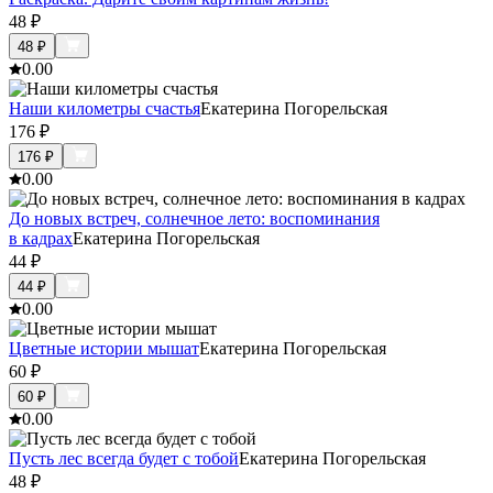
48
₽
48
₽
0.0
0
Наши километры счастья
Екатерина Погорельская
176
₽
176
₽
0.0
0
До новых встреч, солнечное лето: воспоминания
в кадрах
Екатерина Погорельская
44
₽
44
₽
0.0
0
Цветные истории мышат
Екатерина Погорельская
60
₽
60
₽
0.0
0
Пусть лес всегда будет с тобой
Екатерина Погорельская
48
₽