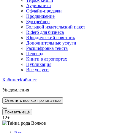
Тираж книги
Аудиокнига
Офлайн-продажи
Продвижение
Буктрейлер
Большой издательский пакет
Rideró для бизнеса
Юридический советник
Дополнительные услуги
Расшифровка текста
Перевод
Книги в аэропортах
Публикация
Все услуги
Кабинет
Кабинет
Уведомления
Отметить все как прочитанные
Показать ещё
12
+