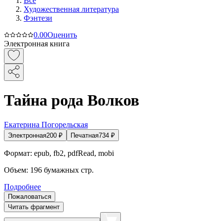
Все
Художественная литература
Фэнтези
0.0
0
Оценить
Электронная книга
Тайна рода Волков
Екатерина Погорельская
Электронная
200
₽
Печатная
734
₽
Формат:
epub, fb2, pdfRead, mobi
Объем:
196
бумажных стр.
Подробнее
Пожаловаться
Читать фрагмент