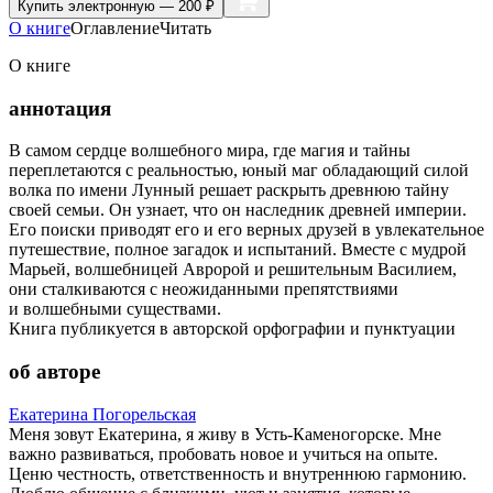
Купить
электронную — 200 ₽
О книге
Оглавление
Читать
О книге
аннотация
В самом сердце волшебного мира, где магия и тайны
переплетаются с реальностью, юный маг обладающий силой
волка по имени Лунный решает раскрыть древнюю тайну
своей семьи. Он узнает, что он наследник древней империи.
Его поиски приводят его и его верных друзей в увлекательное
путешествие, полное загадок и испытаний. Вместе с мудрой
Марьей, волшебницей Авророй и решительным Василием,
они сталкиваются с неожиданными препятствиями
и волшебными существами.
Книга публикуется в авторской орфографии и пунктуации
об авторе
Екатерина Погорельская
Меня зовут Екатерина, я живу в Усть-Каменогорске. Мне
важно развиваться, пробовать новое и учиться на опыте.
Ценю честность, ответственность и внутреннюю гармонию.