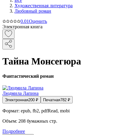
Все
Художественная литература
Любовный роман
0.0
1
Оценить
Электронная книга
Тайна Монсегюра
Фантастический роман
Людмила Лапина
Электронная
200
₽
Печатная
782
₽
Формат:
epub, fb2, pdfRead, mobi
Объем:
208
бумажных стр.
Подробнее