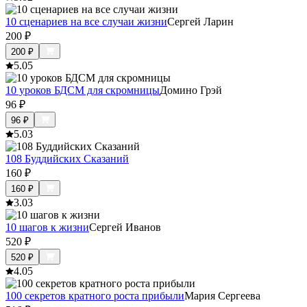
10 сценариев на все случаи жизни
Сергей Ларин
200
₽
200
₽
5.0
5
10 уроков БДСМ для скромницы
Домино Грэй
96
₽
96
₽
5.0
3
108 Буддийских Сказаний
160
₽
160
₽
3.0
3
10 шагов к жизни
Сергей Иванов
520
₽
520
₽
4.0
5
100 секретов кратного роста прибыли
Мария Сергеева