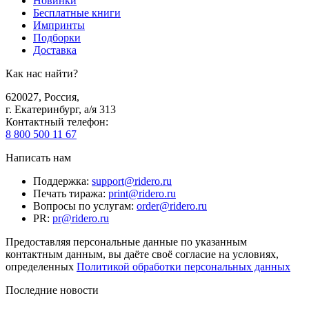
Новинки
Бесплатные книги
Импринты
Подборки
Доставка
Как нас найти?
620027
,
Россия
,
г. Екатеринбург, а/я 313
Контактный телефон
:
8 800 500 11 67
Написать нам
Поддержка
:
support@ridero.ru
Печать тиража
:
print@ridero.ru
Вопросы по услугам
:
order@ridero.ru
PR
:
pr@ridero.ru
Предоставляя персональные данные по указанным
контактным данным, вы даёте своё согласие на условиях,
определенных
Политикой обработки персональных данных
Последние новости