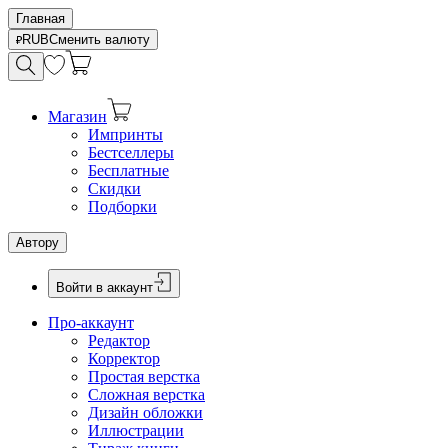
Главная
RUB
Сменить валюту
Магазин
Импринты
Бестселлеры
Бесплатные
Скидки
Подборки
Автору
Войти в аккаунт
Про-аккаунт
Редактор
Корректор
Простая верстка
Сложная верстка
Дизайн обложки
Иллюстрации