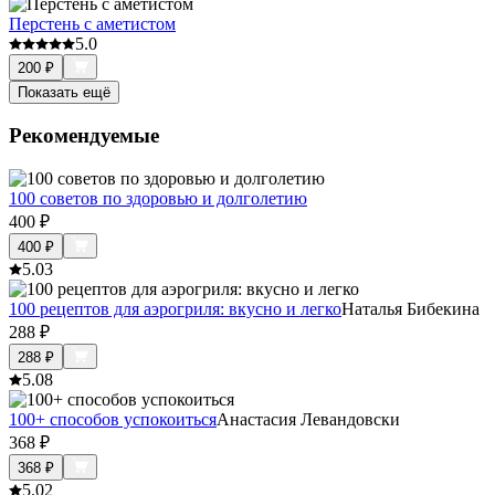
Перстень с аметистом
5.0
200
₽
Показать ещё
Рекомендуемые
100 советов по здоровью и долголетию
400
₽
400
₽
5.0
3
100 рецептов для аэрогриля: вкусно и легко
Наталья Бибекина
288
₽
288
₽
5.0
8
100+ способов успокоиться
Анастасия Левандовски
368
₽
368
₽
5.0
2