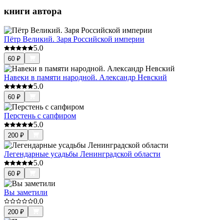
книги автора
Пётр Великий. Заря Российской империи
5.0
60
₽
Навеки в памяти народной. Александр Невский
5.0
60
₽
Перстень с сапфиром
5.0
200
₽
Легендарные усадьбы Ленинградской области
5.0
60
₽
Вы заметили
0.0
200
₽