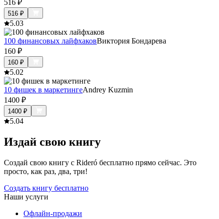
516
₽
516
₽
5.0
3
100 финансовых лайфхаков
Виктория Бондарева
160
₽
160
₽
5.0
2
10 фишек в маркетинге
Andrey Kuzmin
1400
₽
1400
₽
5.0
4
Издай свою книгу
Создай свою книгу с Rideró бесплатно прямо сейчас. Это
просто, как раз, два, три!
Создать книгу бесплатно
Наши услуги
Офлайн-продажи