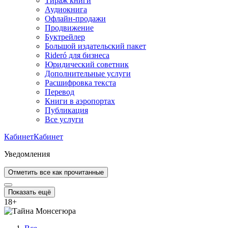
Тираж книги
Аудиокнига
Офлайн-продажи
Продвижение
Буктрейлер
Большой издательский пакет
Rideró для бизнеса
Юридический советник
Дополнительные услуги
Расшифровка текста
Перевод
Книги в аэропортах
Публикация
Все услуги
Кабинет
Кабинет
Уведомления
Отметить все как прочитанные
Показать ещё
18
+