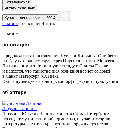
Пожаловаться
Читать фрагмент
Купить
электронную — 200 ₽
О книге
Оглавление
Читать
О книге
аннотация
Продолжаются приключения Луиса и Лилианы. Они бегут
из Тулузы и вдвоем едут через Пиренеи в замок Монсегюр.
Лилиана помнит старинную легенду о Святом Граале
и надеется, что таинственная реликвия вернет ее домой
в Санкт-Петербург XXI века.
Книга публикуется в авторской орфографии и пунктуации
об авторе
Людмила Лапина
Людмила Юрьевна Лапина живет в Санкт-Петербурге,
посещает музеи, лекторий Эрмитажа, изучает историю
литературы, архитектуры, костюма, оружия, доспехов.