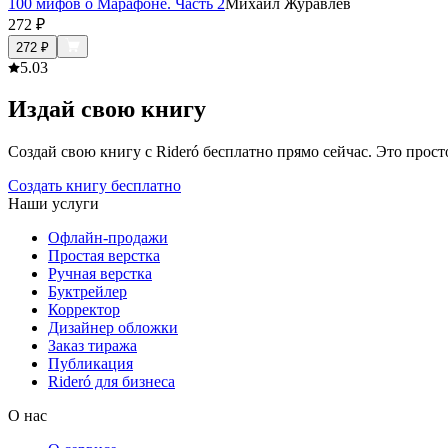
100 мифов о Марафоне. Часть 2
Михаил Журавлев
272
₽
272
₽
5.0
3
Издай свою книгу
Создай свою книгу с Rideró бесплатно прямо сейчас. Это просто,
Создать книгу бесплатно
Наши услуги
Офлайн-продажи
Простая верстка
Ручная верстка
Буктрейлер
Корректор
Дизайнер обложки
Заказ тиража
Публикация
Rideró для бизнеса
О нас