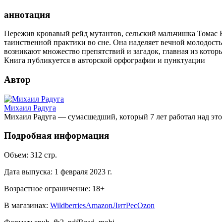
аннотация
Пережив кровавый рейд мутантов, сельский мальчишка Томас Ю
таинственной практики во сне. Она наделяет вечной молодость
возникают множество препятствий и загадок, главная из которы
Книга публикуется в авторской орфографии и пунктуации
Автор
Михаил Радуга
Михаил Радуга — сумасшедший, который 7 лет работал над это
Подробная информация
Объем:
312
стр.
Дата выпуска:
1 февраля 2023 г.
Возрастное ограничение:
18
+
В магазинах:
Wildberries
Amazon
ЛитРес
Ozon