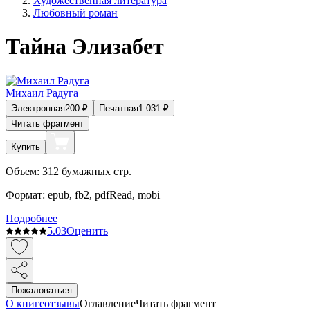
Художественная литература
Любовный роман
Тайна Элизабет
Михаил Радуга
Электронная
200
₽
Печатная
1 031
₽
Читать фрагмент
Купить
Объем:
312
бумажных стр.
Формат:
epub, fb2, pdfRead, mobi
Подробнее
5.0
3
Оценить
Пожаловаться
О книге
отзывы
Оглавление
Читать фрагмент