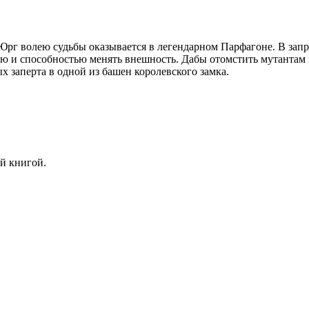
рг волею судьбы оказывается в легендарном Парфагоне. В запр
ю и способностью менять внешность. Дабы отомстить мутантам и 
х заперта в одной из башен королевского замка.
й книгой.