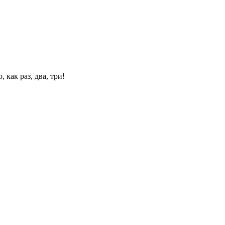
 как раз, два, три!