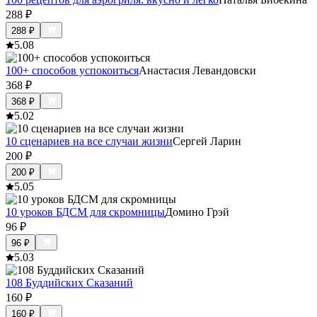
288
₽
288
₽
5.0
8
100+ способов успокоиться
Анастасия Левандовски
368
₽
368
₽
5.0
2
10 сценариев на все случаи жизни
Сергей Ларин
200
₽
200
₽
5.0
5
10 уроков БДСМ для скромницы
Домино Грэй
96
₽
96
₽
5.0
3
108 Буддийских Сказаний
160
₽
160
₽