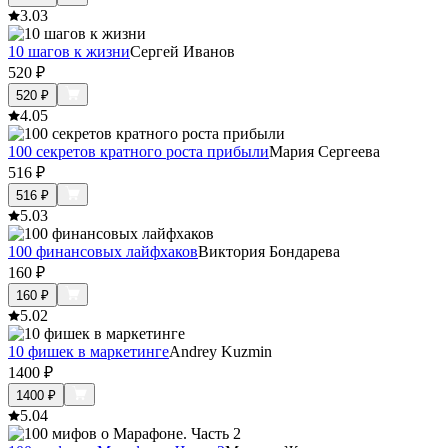
3.0
3
10 шагов к жизни
Сергей Иванов
520
₽
520
₽
4.0
5
100 секретов кратного роста прибыли
Мария Сергеева
516
₽
516
₽
5.0
3
100 финансовых лайфхаков
Виктория Бондарева
160
₽
160
₽
5.0
2
10 фишек в маркетинге
Andrey Kuzmin
1400
₽
1400
₽
5.0
4