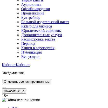
Тираж книги
Аудиокнига
Офлайн-продажи
Продвижение
Буктрейлер
Большой издательский пакет
Rideró для бизнеса
Юридический советник
Дополнительные услуги
Расшифровка текста
Перевод
Книги в аэропортах
Публикация
Все услуги
Кабинет
Кабинет
Уведомления
Отметить все как прочитанные
Показать ещё
18
+