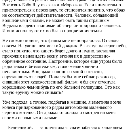
Вот взять Бабу Ягу из сказки «Морозко». Если внимательно
присмотреться к персонажу, то становится понятно, что образ
не соответствует действительности. Человек, обладающий
волшебными силами, не может быть таким страшным.
Ведьмы владеют знаниями об энергии природы и человека.
И они используют их во благо процветания земли.
Не сложно понять, что фильм мне не понравился. От слова
совсем. На улице шел мелкий дождик. Взглянув на серое небо,
стало понятно, что капать будет долго и нудно, заставляя
прохожих ненавидеть весну, вгоняя их в депрессивно-
обреченное состояние. Настроение, которое еще утром было
радостным и безмятежным, стало меланхолично-
ненавистным. Вон, даже солнце со мной согласно,
спрятавшись от людей. Попался бы мне сейчас режиссер,
снявший этот художественный фильм, я бы ему стукнула
хорошенько чем-нибудь по его больной головушке. Это как
такую ерунду можно снимать?
Уже подходя, а точнее, подбегая к машине, я заметила возле
колес
а припаркованного рядом автомобиля маленького
черного котенка. Он дрожал от холода и смотрел на меня
своими огромными глазами.
— Бедненький, — запричитала я, сразу забывая о капающем