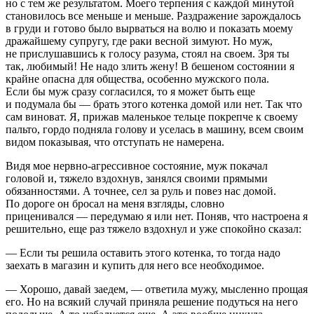
но с тем же результатом. Моего терпения с каждой минутой
становилось все меньше и меньше. Раздражение зарождалось
в груди и готово было вырваться на волю и показать моему
дражайшему супругу, где раки весной зимуют. Но муж,
не прислушавшись к голосу разума, стоял на своем. Зря ты
так, любимый! Не надо злить жену! В бешеном состоянии я
крайне опасна для общества, особенно мужского пола.
Если бы муж сразу согласился, то я может быть еще
и подумала бы — брать этого котенка домой или нет. Так что
сам
вино
ват. Я, прижав маленькое тельце покрепче к своему
пальто, гордо подняла голову и уселась в машину, всем своим
видом показывая, что отступать не намерена.
Видя мое нервно-агрессивное состояние, муж покачал
головой и, тяжело вздохнув, занялся своими прямыми
обязанностями. А точнее, сел за руль и повез нас домой.
По дороге он бросал на меня взгляды, словно
приценивался — передумаю я или нет. Поняв, что настроена я
решительно, еще раз тяжело вздохнул и уже спокойно сказал:
— Если ты решила оставить этого котенка, то тогда надо
заехать в магазин и купить для него все необходимое.
— Хорошо, давай заедем, — ответила мужу, мысленно прощая
его. Но на всякий случай приняла решение подуться на него