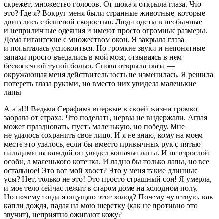
скрежет, множество голосов. От шока я открыла глаза. Что
это? Где я? Вокруг меня были странные животные, которые
двигались с бешеной скоростью. Люди одеты в необычные
и неприличные одеяния и имеют просто огромные размеры.
Дома гигантские с множеством окон. Я закрыла глаза
и попыталась успокоиться. Но громкие звуки и непонятные
запахи просто въедались в мой мозг, отзываясь в нем
бесконечной тупой болью. Снова открыла глаза —
окружающая меня действительность не изменилась. Я решила
потереть глаза руками, но вместо них увидела маленькие
лапы.
А-а-а!!! Ведьма Серафима впервые в своей жизни громко
заорала от страха. Что поделать, нервы не выдержали. Аглая
может праздновать, пусть маленькую, но победу. Мне
не удалось сохранить свое лицо. И я не знаю, кому на моем
месте это удалось, если бы вместо привычных рук с пятью
пальцами на каждой он увидел кошачьи лапы. И не взрослой
особи, а маленького котенка. И ладно бы только лапы, но все
остальное! Это вот мой хвост? Это у меня такие длинные
усы? Нет, только не это! Это просто страшный сон! Я умерла,
и мое тело сейчас лежит в старом доме на холодном полу.
Но почему тогда я ощущаю этот холод? Почему чувствую, как
капли дождя, падая на мою шерстку (как не противно это
звучит), неприятно ожигают кожу?