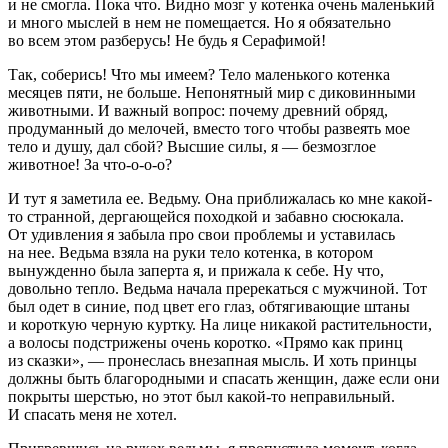
и не смогла. Пока что. Видно мозг у котенка очень маленький
и много мыслей в нем не помещается. Но я обязательно
во всем этом разберусь! Не будь я Серафимой!
Так, соберись! Что мы имеем? Тело маленького котенка
месяцев пяти, не больше. Непонятный мир с диковинными
животными. И важный вопрос: почему древний обряд,
продуманный до мелочей, вместо того чтобы развеять мое
тело и душу, дал сбой? Высшие силы, я — безмозглое
животное! За что-о-о-о?
И тут я заметила ее. Ведьму. Она приближалась ко мне какой-
то странной, дергающейся походкой и забавно сюсюкала.
От удивления я забыла про свои проблемы и уставилась
на нее. Ведьма взяла на руки тело котенка, в котором
вынужденно была заперта я, и прижала к себе. Ну что,
довольно тепло. Ведьма начала пререкаться с мужчиной. Тот
был одет в синие, под цвет его глаз, обтягивающие штаны
и короткую черную куртку. На лице никакой растительности,
а волосы подстрижены очень коротко. «Прямо как принц
из сказки», — пронеслась внезапная мысль. И хоть принцы
должны быть благородными и спасать женщин, даже если они
покрыты шерстью, но этот был какой-то неправильный.
И спасать меня не хотел.