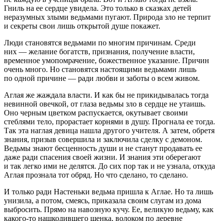
Гниль на ее сердце увидела. Это только в сказках детей
неразумных злыми ведьмами пугают. Природа зло не терпит
и секреты свои лишь открытой душе покажет.
Люди становятся ведьмами по многим причинам. Среди
них — желание богатств, признания, получение власти,
временное умопомрачение, божественное указание. Причин
очень много. Но становятся настоящими ведьмами лишь
по одной причине — ради любви и заботы о всем живом.
Аглая же жаждала власти. И как бы не прикидывалась тогда
невинной овечкой, от глаза ведьмы зло в сердце не утаишь.
Оно черным цветком распускается, окутывает своими
стеблями тело, прорастает корнями в душу. Прогнала ее тогда.
Так эта наглая девица нашла другого учителя. А затем, обретя
знания, призыв совершила и заключила сделку с демоном.
Ведьмы знают бесценность души и не станут продавать ее
даже ради спасения своей жизни. И знания эти оберегают
и так легко ими не делятся. До сих пор так и не узнала, откуда
Аглая прознала тот обряд. Но что сделано, то сделано.
И только ради Настеньки ведьма пришла к Аглае. Но та лишь
унизила, а потом, смеясь, приказала своим слугам из дома
выбросить. Прямо на навозную кучу. Ее, великую ведьму, как
какого-то нашкодившего щенка, волоком по деревне