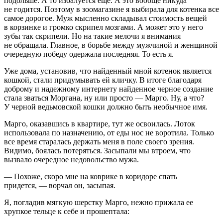
подольше. А то избалуется еще. А это вообще никуда
не годится. Поэтому в зоомагазине я выбирала для котенка все
самое дорогое. Муж мысленно складывал стоимость вещей
в корзинке и громко скрипел мозгами. А может это у него
зубы так скрипели. Но на такие мелочи я внимания
не обращала. Главное, в борьбе между мужчиной и женщиной
очередную победу одержала последняя. То есть я.
Уже дома, установив, что найденный мной котенок является
кошкой, стали придумывать ей кличку. В итоге благодаря
доброму и надежному интернету найденное черное создание
стала зваться Моргана, ну или просто — Марго. Ну, а что?
У черной ведьмовской кошки должно быть необычное имя.
Марго, оказавшись в квартире, тут же освоилась. Лоток
использовала по назначению, от еды нос не воротила. Только
все время старалась держать меня в поле своего зрения.
Видимо, боялась потеряться. Засыпали мы втроем, что
вызвало очередное недовольство мужа.
— Похоже, скоро мне на коврике в коридоре спать
придется, — ворчал он, засыпая.
Я, погладив мягкую шерстку Марго, нежно прижала ее
хрупкое тельце к себе и прошептала: