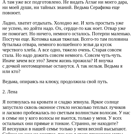
А там уже все подготовлено. Не видать Аглае ни моего дара,
ни моей души, ни тайных знаний. Ведьма Серафима еще
повоюет.
Ладно, хватит отдыхать. Холодно же. И хоть простыть уже
не успею, но дойти надо. Ох, сердце-то как ноет. Отвар уже
не помогает. Но ничего, немного осталось. Потерпи маленько.
Постучи еще. Котомка какая тяжелая. Всего-то там половина
бутылька отвара, немного волшебного зелья да кусок
черствого хлеба. А все одно, тяжело очень. Старая совсем
стала. Но надо дожить совсем немного. Совсем чуть-чуть.
Иначе зачем все это? Зачем жизнь прожила? И внучка
с дочкой неотомщенные останутся. А так нельзя. Ведьма я
или кто?
Ведьма, опираясь на клюку, продолжила свой путь.
2. Лена
Я потянулась на кровати и сладко зевнула. Яркое солнце
запустило сквозь оконное стекло несколько теплых лучиков
и
ласк
ово пробежалась по светлым волнистым волосам. У нас
в семье ни у кого волосы не вьются, только у меня. У всех
остальных они прямые и тонкие. Странно, не находите?
И веснушки в нашей семье только у меня весной высыпают.