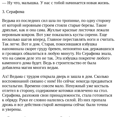
— Ну что, малышка. У нас с тобой начинается новая жизнь.
3. Серафима
Ведьма из последних сил шла по тропинке, по одну сторону
от которой неровным строем стояли старые березы. Такие
дряхлые, как и она сама. Жухлые красные листочки лежали
неровным ковром. Вот уже показались кусты сирени. Еще
несколько шагов вперед. Главное переставлять ноги и считать.
Так легче. Вот и дом. Старая, покосившаяся избушка
напоминала скорее груду бревен, непонятно как державшихся
и грозящих обвалиться в любую минуту. Но Серафима знала,
что на самом деле это не так. Эта избушка покрепче любого
каменного дома будет. Ведь в строительство ее была
добавлена магия многих ведьм.
Ах! Ведьма с трудом открыла дверь и зашла в дом. Сколько
воспоминаний связано с ним! Но сейчас некогда предаваться
ностальгии. Времени совсем мало. Ненужный уже костыль
отлетел в сторону, содержимое котомки извлечено на стол.
Серафима, разложив свои принадлежности, стала готовиться
к обряду. Руки ее словно налились силой. Из них пропала
дрожь и все действия старой женщины сейчас были точны
и уверены.