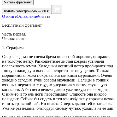
Читать фрагмент
Купить
электронную — 80 ₽
О книге
Оглавление
Читать
Бесплатный фрагмент
Часть первая.
Черная кошка
1. Серафима
Старая ведьма не спеша брела по лесной дорожке, опираясь
на толстую ветку. Разноцветные листья ковром устилали
поверхность земли. Холодный осенний ветер пробирался под
тонкую накидку и вызывал неприятные ощущения. Тонкая
морщинистая кожа покрывалась мелкими мурашками. Очень
холодно сегодня. Руки совсем окоченели. Пальцы в тонких
вязаных перчатках с трудом удерживают ветку, служащую
костылем. А без него ведьма давно уже никуда не выходит.
С ним-то и то еле ноги переставляет. Старость она никого
не щадит. Сейчас бы сидеть в теплой избушке у горячей печки
и пить травяной чай. Но нельзя. Смерть дышит ей в затылок.
Уже не раз ведьма, благодаря своему чутью, уходила из ее лап.