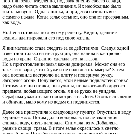
портили зелье. Медленно, под звук биения своего сердца,
надо было читать слова заклинания. Их необходимо было
знать наизусть. Одна запинка, и придется начинать все
с самого начала. Когда зелье остынет, оно станет прозрачным,
как вода.
Но Лена готовила по другому рецепту. Видно, здешние
ведьмы адаптировали его под свою жизнь.
Я внимательно стала следить за ее действиями. Следуя одной
известной только ей инструкции, она налила в кастрюлю
воды из крана. Странно, сделала это на глазок.
Но в приготовлении зелья важна дозировка. Может она его
так часто варит, что ей уже и не надо делать замеры? Затем
она поставила кастрюлю на плиту и повернула ручку.
Загорелся огонь. Получается, этой ведьме подвластен огонь?
Потому что ни спички, ни лучины, ни какого-либо другого
предмета, добывающего огонь, я в ее руках не увидела.
Серафима уважительно посмотрела на Лену. Огонь вспыльчив
и обидчив, мало кому из ведьм он подчиняется.
Далее она приступила к следующему пункту. Опустила в воду
куриное мясо. Потом долго колдовала, после закипания
сливала воду, опять наливала. Снимала пену. Добавляла
разные овощи, травы. В итоге зелье окрасилось в светло-
желтый цвет. По лаборатории поплыл приятный аромат,