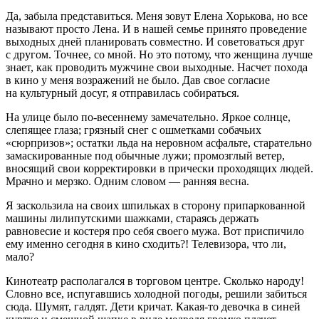
Да, забыла представиться. Меня зовут Елена Хорькова, но все
называют просто Лена. И в нашей семье принято проведение
выходных дней планировать совместно. И советоваться друг
с другом. Точнее, со мной. Но это потому, что женщина лучше
знает, как проводить мужчине свои выходные. Насчет похода
в кино у меня возражений не было. Дав свое согласие
на культурный досуг, я отправилась собираться.
На улице было по-весеннему замечательно. Яркое солнце,
слепящее глаза; грязный снег с ошметками собачьих
«сюрпризов»; остатки льда на неровном асфальте, старательно
замаскированные под обычные лужи; промозглый ветер,
вносящий свои корректировки в прически проходящих людей.
Мрачно и мерзко. Одним словом — ранняя весна.
Я заскользила на своих шпильках в сторону припаркованной
машины лилипутскими шажками, стараясь держать
равновесие и костеря про себя своего мужа. Вот приспичило
ему именно сегодня в кино сходить?! Телевизора, что ли,
мало?
Кинотеатр располагался в торговом центре. Сколько народу!
Словно все, испугавшись холодной погоды, решили забиться
сюда. Шумят, галдят. Дети кричат. Какая-то девочка в синей