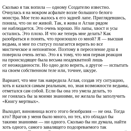
Сколько я так вопила — одному Создателю известно.
Очнулась я на мокром асфальте возле большого белого
монстра. Мое тело жалось к его задней лапе. Приглядевшись,
поняла, что он не живой. Так, я жива и Аглаи рядом
не наблюдается. Это очень хорошо. Но лапы, хвост и усы
остались. Это плохо. И что же теперь мне делать? Как
разобраться и понять, что произошло со мной? Я — высшая
ведьма, и мне по статусу полагается верить во все
мистическое и непонятное. Поэтому в переселение душ я
поверила очень легко. Это я к тому, что моя первая реакция
на происходящее была весьма неадекватной лишь
от неожиданности. Но одно дело верить, а другое — испытать
на своем собственном теле или, точнее, шкуре.
Вариант, что мне так навредила Аглая, создав эту ситуацию,
хоть и казался самым реальным, но, зная возможности ведьмы,
отметался сам собой. Если бы она это умела делать, то
не гонялась бы за моими знаниями, не желала бы заполучить
«Книгу мертвых».
Выходит,
вино
вница всего этого безобразия — не она. Тогда
кто? Врагов у меня было много, но тех, кто обладал бы
такими знаниями — ни одного. Сколько бы ни думала, найти
хоть одного, самого завалящего подозреваемого так