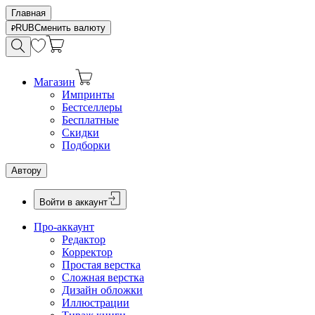
Главная
RUB
Сменить валюту
Магазин
Импринты
Бестселлеры
Бесплатные
Скидки
Подборки
Автору
Войти в аккаунт
Про-аккаунт
Редактор
Корректор
Простая верстка
Сложная верстка
Дизайн обложки
Иллюстрации