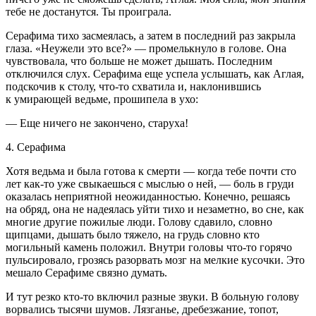
тебе не достанутся. Ты проиграла.
Серафима тихо засмеялась, а затем в последний раз закрыла
глаза. «Неужели это все?» — промелькнуло в голове. Она
чувствовала, что больше не может дышать. Последним
отключился слух. Серафима еще успела услышать, как Аглая,
подскочив к столу, что-то схватила и, наклонившись
к умирающей ведьме, прошипела в ухо:
— Еще ничего не закончено, старуха!
4. Серафима
Хотя ведьма и была готова к смерти — когда тебе почти сто
лет как-то уже свыкаешься с мыслью о ней, — боль в груди
оказалась неприятной неожиданностью. Конечно, решаясь
на обряд, она не надеялась уйти тихо и незаметно, во сне, как
многие другие пожилые люди. Голову сдавило, словно
щипцами, дышать было тяжело, на грудь словно кто
могильный камень положил. Внутри головы что-то горячо
пульсировало, грозясь разорвать мозг на мелкие кусочки. Это
мешало Серафиме связно думать.
И тут резко кто-то включил разные звуки. В больную голову
ворвались тысячи шумов. Лязганье, дребезжание, топот,