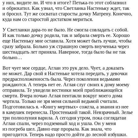
у них, видите ли. И что в итоге? Петька-то этот соблазнил
и обрюхатил. Как узнал, что Светланка Настеньку ждет, так
и бросил. Тут же сосватал старосты дочку Матрену. Конечно,
куда нам со старостой достатком мериться.
У Светланки дара-то не было. Не смогла совладать с собой.
И как только дочку родила, так и забрала смерть ее. Хорошо
еще Настеньку мне оставила. Хотя может быть лучше, чтобы
сразу забрала. Больно уж страшную смерть внученька через
шест
надцат
ь лет приняла. Наверное, тогда было бы не так
больно…
Вот чует мое сердце, Аглаи это рук дело. Чует, а доказать
не может. Дар свой я Настеньке хотела передать, у девочки
предрасположенность была. Через поколения ведьмами
рождаются. А теперь нет ее. Аглая слуг своих к дому моему
отправила. Те увидели вестники моей приближающейся
смерти. Вчера ночью Аглая пентакли вокруг моего дома
чертила. Только не зря меня сильной ведьмой считали.
Подготовилась я. «Книгу мертвых» сожгла, а знания из нее
в камушек перенесла. Простенький такой. Невзрачный. Зелье
три полнолуния варила. А сегодня утром, пока соглядатаи
Аглаи спали, через подземный ход и ушла. Он у меня
из погреба шел. Давно еще прорыла. Как знала, что
пригодится. Теперь надо просто дойти до лесной избушки.