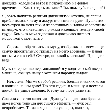
дождике, холодном ветре и потраченном на фильм
времени. — Как ты здесь оказался? Ты, пожалуй, голодный?
Я, боясь напугать резкими движениями котенка, не спеша
приблизилась к нему и аккуратно взяла на руки. Пушистик
посмотрел на меня таким жалостливым и таким человечным
взглядом, что я невольно прижала маленькое тельце к своей
груди. Комочек меха задрожал и доверчиво потерся
мордочкой о мое пальто.
— Сереж, — обратилась я к мужу, изображая на своем лице
самую просительную гримасу из моего арсенала. — Давай
возьмем его к себе? Смотри, он какой маленький. Пропадет
ведь.
Муж, нетерпеливо переминавшийся у водительской двери
машины, окинув нашу с котенком парочку, выдал:
— Нет, Лена. Мы же с тобой решили, больше никаких котов
и кошек в нашем доме! Так что садись в машину и поехали
домой. На улице холодно. К тому же, пора ужинать.
Сначала я честно канючила. Дула губки, сдвигала бровки,
даже ногой топнула для сущего эффекта — муж был
непробиваем. Тогда в ход пошли уговоры, шантаж,