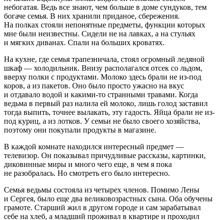
небогатая. Ведь все знают, чем больше в доме сундуков, тем
богаче семья. В них хранили приданое, сбережения.
На полках стояли непонятные предметы, функции которых
мне были неизвестны. Сидели не на лавках, а на стульях
и мягких диванах. Спали на больших кроватях.
На кухне, где семья трапезничала, стоял огромный ледяной
шкаф — холодильник. Внизу располагался отсек со льдом,
вверху полки с продуктами. Молоко здесь брали не из-под
коров, а из пакетов. Оно было просто ужасно на вкус
и отдавало водой и какими-то странными травами. Когда
ведьма в первый раз налила ей молоко, лишь голод заставил
тогда выпить, точнее вылакать, эту гадость. Яйца брали не из-
под куриц, а из лотков. У семьи не было своего хозяйства,
поэтому они покупали продукты в магазине.
В каждой комнате находился интересный предмет —
телевизор. Он показывал причудливые рассказы, картинки,
диковинные миры и много чего еще, в чем я пока
не разобралась. Но смотреть его было интересно.
Семья ведьмы состояла из четырех
член
ов. Помимо Лены
и Сергея, было еще два великовозрастных сына. Оба обучены
грамоте. Старший жил в другом городе и сам зарабатывал
себе на хлеб, а младший проживал в квартире и проходил