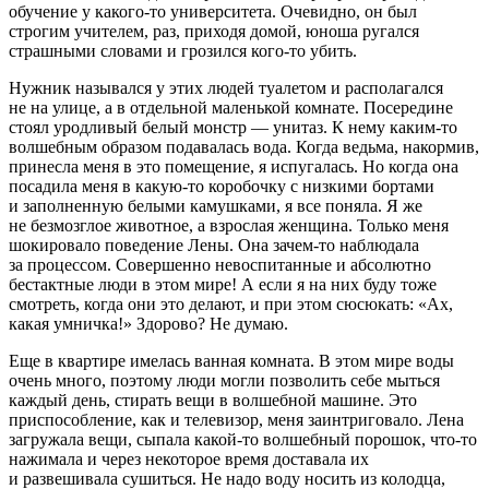
обучение у какого-то университета. Очевидно, он был
строгим учителем, раз, приходя домой, юноша ругался
страшными словами и грозился кого-то убить.
Нужник назывался у этих людей туалетом и располагался
не на улице, а в отдельной маленькой комнате. Посередине
стоял уродливый белый монстр — унитаз. К нему каким-то
волшебным образом подавалась вода. Когда ведьма, накормив,
принесла меня в это помещение, я испугалась. Но когда она
посадила меня в какую-то коробочку с низкими бортами
и заполненную белыми камушками, я все поняла. Я же
не безмозглое животное, а взрослая женщина. Только меня
шокировало поведение Лены. Она зачем-то наблюдала
за процессом. Совершенно невоспитанные и абсолютно
бестактные люди в этом мире! А если я на них буду тоже
смотреть, когда они это делают, и при этом сюсюкать: «Ах,
какая умничка!» Здорово? Не думаю.
Еще в квартире имелась ванная комната. В этом мире воды
очень много, поэтому люди могли позволить себе мыться
каждый день, стирать вещи в волшебной машине. Это
приспособление, как и телевизор, меня заинтриговало. Лена
загружала вещи, сыпала какой-то волшебный
порош
ок, что-то
нажимала и через некоторое время доставала их
и развешивала сушиться. Не надо воду носить из колодца,