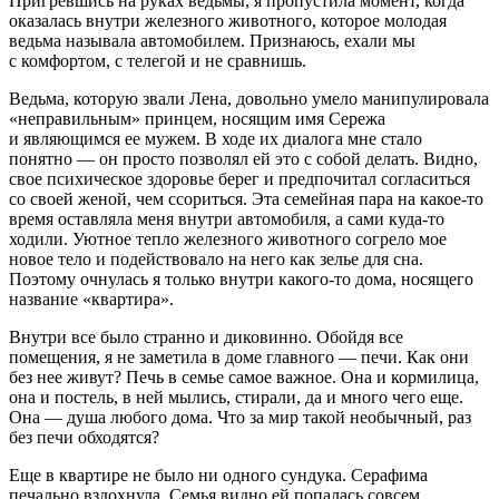
Пригревшись на руках ведьмы, я пропустила момент, когда
оказалась внутри железного животного, которое молодая
ведьма называла автомобилем. Признаюсь, ехали мы
с комфортом, с телегой и не сравнишь.
Ведьма, которую звали Лена, довольно умело манипулировала
«неправильным» принцем, носящим имя Сережа
и являющимся ее мужем. В ходе их диалога мне стало
понятно — он просто позволял ей это с собой делать. Видно,
свое психическое здоровье берег и предпочитал согласиться
со своей женой, чем ссориться. Эта семейная пара на какое-то
время оставляла меня внутри автомобиля, а сами куда-то
ходили. Уютное тепло железного животного согрело мое
новое тело и подействовало на него как зелье для сна.
Поэтому очнулась я только внутри какого-то дома, носящего
название «квартира».
Внутри все было странно и диковинно. Обойдя все
помещения, я не заметила в доме главного — печи. Как они
без нее живут? Печь в семье самое важное. Она и кормилица,
она и постель, в ней мылись, стирали, да и много чего еще.
Она — душа любого дома. Что за мир такой необычный, раз
без печи обходятся?
Еще в квартире не было ни одного сундука. Серафима
печально вздохнула. Семья видно ей попалась совсем