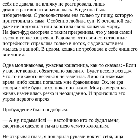
себя не давала, на кличку не реагировала, лишь
демонстративно отворачивалась. В еде она была
избирательна. С удовольствием ела только ту пищу, которую
приготовила я сама. Особенно любила суп. К остальной еде
даже не подходила или воротила свою кошачью морду.
На фаст-фуд смотрела с таким презрением, что у меня самой
кусок в горле застревал. Радовало, что свои естественные
потребности справляла только в лоток, с удовольствием
мылась в ванной. В целом, кошка не требовала к себе лишнего
внимания.
Одна моя знакомая, ужасная кошатница, как-то сказала: «Если
у вас нет кошки, обязательно заведите. Будет весело всегда».
Что-то никакого веселья я не заметила. Либо та знакомая
врала, либо кошка попалась мне бракованная. Эх, не зря
говорят: «Не буди лихо, пока оно тихо». Моя размеренная
жизнь изменилась резко и неожиданно. И произошло это
утром первого апреля.
Пробуждение было недобрым.
— А ну, подымайся! — настойчиво кто-то будил меня,
сдергивая одеяло и тыча в шею чем-то холодным.
Не открывая глаза, я пошарила руками вокруг себя, ища