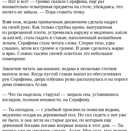
— Вот и все! — громко сказала Серафима, еще раз
внимательно осматривая предметы на столе, убеждаясь, что
ничего не забыла. — Пора ставить точку.
Взяв нож, ведьма привычным движением сделала надрез
на своей руке. Как только струйка крови, выпущенная
из разрезанной плоти, устремилась наружу и медленно, капля
за каплей, стала падать в стакан, наполненный волшебным
зельем, Серафима стала читать слова. Сперва тихо, едва
слышно, затем все громче и громче. В доме сделалось жарко
и ярко. Словно тысячи свечей осветили это небольшое
помещение.
Закончив читать заклинание, ведьма в несколько глотков
выпила зелье. Когда пустой стакан выпал из обессилевших
рук Серафимы, дверь избушки резко распахнулась и на пороге
дома появилась Аглая.
— Что ты наделала, старуха! — заорала она, уставившись
взглядом, полным ненависти, на Серафиму.
— Ты опоздала, — с улыбкой произнесла пожилая ведьма,
медленно оседая на деревянный пол. Но сил сидеть у нее уже
не было, и она легла на старые доски, по которым еще
девчонкой босыми ногами впервые вошла в этот дом. — Ты
ничего уже не сможешь сделать, Аглая. Моя сила, мои знания