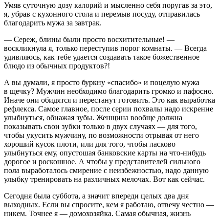
Умяв суточную дозу калорий и мысленно себя поругав за это,
я, убрав с кухонного стола и перемыв посуду, отправилась
благодарить мужа за завтрак.
— Сереж, блины были просто восхитительные! —
воскликнула я, только переступив порог комнаты. — Всегда
удивляюсь, как тебе удается создавать такое божественное
блюдо из обычных продуктов?!
А вы думали, я просто буркну «спасибо» и поцелую мужа
в щечку? Мужчин необходимо благодарить громко и пафосно.
Иначе они обидятся и перестанут готовить. Это как выработка
рефлекса. Самое главное, после серии похвалы надо искренне
улыбнуться, обнажая зубы. Женщина вообще должна
показывать свои зубки только в двух случаях — для того,
чтобы укусить мужчину, по возможности отрывая от него
хороший кусок плоти, или для того, чтобы
ласк
ово
улыбнуться ему, опустошая банковские карты на что-нибудь
дорогое и роскошное. А чтобы у представителей сильного
пола выработалось смирение с неизбежностью, надо данную
улыбку тренировать на различных мелочах. Вот как сейчас.
Сегодня была суббота, а значит впереди целых два дня
выходных. Если вы спросите, кем я работаю, отвечу честно —
никем. Точнее я — домохозяйка. Самая обычная, жизнь