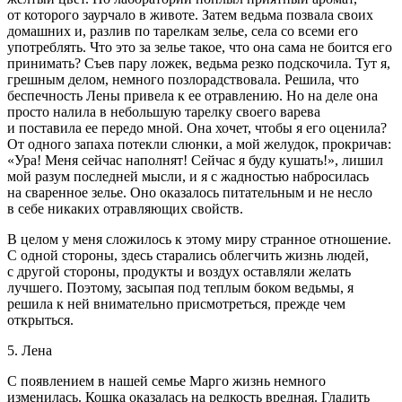
от которого заурчало в животе. Затем ведьма позвала своих
домашних и, разлив по тарелкам зелье, села со всеми его
употреблять. Что это за зелье такое, что она сама не боится его
принимать? Съев пару ложек, ведьма резко подскочила. Тут я,
грешным делом, немного позлорадствовала. Решила, что
беспечность Лены привела к ее отравлению. Но на деле она
просто налила в небольшую тарелку своего варева
и поставила ее передо мной. Она хочет, чтобы я его оценила?
От одного запаха потекли слюнки, а мой желудок, прокричав:
«Ура! Меня сейчас наполнят! Сейчас я буду кушать!», лишил
мой разум последней мысли, и я с жадностью набросилась
на сваренное зелье. Оно оказалось питательным и не несло
в себе никаких отравляющих свойств.
В целом у меня сложилось к этому миру странное отношение.
С одной стороны, здесь старались облегчить жизнь людей,
с другой стороны, продукты и воздух оставляли желать
лучшего. Поэтому, засыпая под теплым боком ведьмы, я
решила к ней внимательно присмотреться, прежде чем
открыться.
5. Лена
С появлением в нашей семье Марго жизнь немного
изменилась. Кошка оказалась на редкость вредная. Гладить