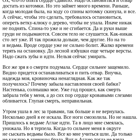
Ох, что-то опять сердце сдавило. Надо остановиться и отвар
достать из котомки. Но это займет много времени. Раньше,
когда молодая была, на ходу со спины котомку скинула, и все.
А сейчас, чтобы это сделать, требовалось остановиться,
опереть ветку-клюку о дерево, чтобы не упала. Иначе никак
не поднять. Спина-то уже и не сгибается. Да и руки выше
груди не подымаются. Совсем тело не слушается. Как-никак
сто лет уже. И так прожила дольше, чем другие. Но на то
и ведьма. Вроде сердце уже не сильно болит. Жалко времени
терять на остановку. До лесной избушки еще четыре версты.
Надо сжать зубы и идти. Нельзя сейчас умирать.
Все же зря я о смерти подумала. Сердце сильнее защемило.
Видно придется останавливаться и пить отвар. Внучка,
надежда моя, кро
вино
чка ненаглядная. Как же так
получилось? Почему забыла наставления своей бабки?
Настенька, солнышко мое. Уже год прошел, как смерть
забрала тебя у меня, а до сих пор сердце кровавыми слезами
обливается. Глупая смерть, неправильная.
Утром ушла в лес за травами, так больше и не вернулась.
Несколько дней я ее искала. Все ноги смозолила. Но не нашла.
Пришлось к ведьме Аглае идти. Та в лицо мне смеялась,
унижала. Но я терпела. Когда-то сильнее меня в округе
не сыскать ведьмы было. Все ко мне учиться шли. Да только
не каждую в ученицы брала. Вот и Аглаю тогда не взяла.