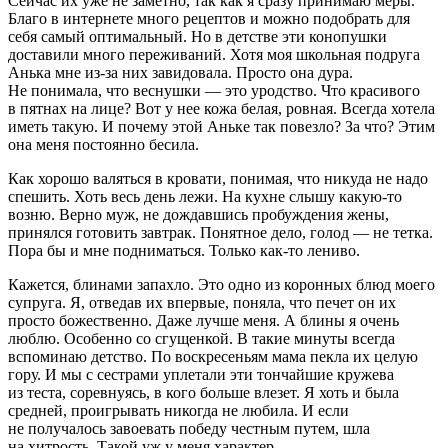
Сейчас их уже не заметно, так как я сразу принимаю меры.
Благо в интернете много рецептов и можно подобрать для
себя самый оптимальный. Но в детстве эти конопушки
доставили много переживаний. Хотя моя школьная подруга
Анька мне из-за них завидовала. Просто она дура.
Не понимала, что веснушки — это уродство. Что красивого
в пятнах на лице? Вот у нее кожа белая, ровная. Всегда хотела
иметь такую. И почему этой Аньке так повезло? За что? Этим
она меня постоянно бесила.
Как хорошо валяться в кровати, понимая, что никуда не надо
спешить. Хоть весь день лежи. На кухне слышу какую-то
возню. Верно муж, не дождавшись пробуждения жены,
принялся готовить завтрак. Понятное дело, голод — не тетка.
Пора бы и мне подниматься. Только как-то лениво.
Кажется, блинами запахло. Это одно из коронных блюд моего
супруга. Я, отведав их впервые, поняла, что печет он их
просто божественно. Даже лучше меня. А блины я очень
люблю. Особенно со сгущенкой. В такие минуты всегда
вспоминаю детство. По воскресеньям мама пекла их целую
гору. И мы с сестрами уплетали эти тончайшие кружева
из теста, соревнуясь, в кого больше влезет. Я хоть и была
средней, проигрывать никогда не любила. И если
не получалось завоевать победу честным путем, шла
на хитрость. Такой уж у меня характер.