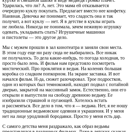
куртке и смешной шапке в виде медведя громко плачет.
Ударилась, что ли? А, нет. Это мама ей отказывается
очередную куклу покупать. Предлагает вместо нее конфетку.
Наивная. Девочка же понимает, что сладость она и так
получит, а вот куклу — нет. Я в детстве в куклы играть
не любила. Никогда не понимала, зачем неживую игрушку
одевать, укладывать спать? Игрушечные машинки
и пистолеты — это другое дело.
Мы с мужем прошли в зал кинотеатра и заняли свои места.
В этом году еще ни разу сюда не выбирались. Все никак
не получалось. То дела какие-нибудь, то погода холодная, то
просто было лень. И фильм нам предстояло посмотреть
мистический. Про проклятия и ведьм. На коленях большая
коробка со сладким попкорном. На экране заставка. И вот
начался фильм. Н-да, сюжет разочаровал. Трое
подрост
ков,
один из которых был темнокожий, находят подвал с потайной
дверью, закрытой на массивный замок. Естественно, они его
открыли и выпустили на свободу древнюю ведьму. Ее
изобразили страшной и пугающей. Хотелось встать
и рассмеяться. Все дело в том, что я — ведьма. Нет, я не ношу
традиционные ведьмовские одеяния и украшения. И у меня
нет на лице уродливой бородавки. Просто у меня есть дар.
С самого детства меня раздражало, как образ ведьмы
представлялся в различных фильмах. Даже в детских сказках.