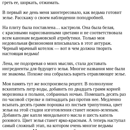
греть ее, шоркать, отжимать.
В первый же день меня заинтересовало, как ведьма готовит
зелье. Расскажу о своем наблюдении поподробней.
На плиту была поставлена… кастрюля. Она была белая,
с красивыми нарисованными цветами и не соответствовала
всем канонам ведьмовской атрибутики. Только моя
недовольная физиономия вписывалась в этот антураж.
Черный мрачный котелок — вот в чем должна творить
настоящая ведьма!
Лена, не подозревая о моих мыслях, стала доставать
ингредиенты для будущего зелья. Многие названия мне были
не знакомы. Похоже она собралась варить отравляющее зелье.
Моя память тут же воспроизвела рецепт. В полнолуние
вскипятить литр воды, добавить по двадцать грамм корней
мо
розни
ка и полыни, собранных ночью. Помешать десять раз
по часовой стрелке и пят
надцат
ь раз против нее. Медленно
всыпать десять грамм
порош
ка из листьев трипутника, цвет
зелья на этой стадии изготовления станет нежно-зеленым.
Добавить две капли миндального масла и шесть капель
розового. Цвет зелья станет ярко-красным. А теперь наступал
самый сложный этап, на котором очень многие ведьмы