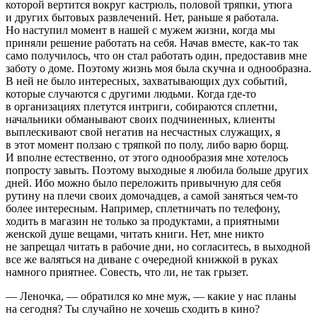
которой вертится вокруг кастрюль, половой тряпки, утюга
и других бытовых развлечений. Нет, раньше я работала.
Но наступил момент в нашей с мужем жизни, когда мы
приняли решение работать на себя. Начав вместе, как-то так
само получилось, что он стал работать один, предоставив мне
заботу о доме. Поэтому жизнь моя была скучна и однообразна.
В ней не было интересных, захватывающих дух событий,
которые случаются с другими людьми. Когда где-то
в организациях плетутся интриги, собираются сп
летн
и,
начальники обманывают своих подчиненных, клиенты
выплескивают свой негатив на несчастных служащих, я
в этот момент ползаю с тряпкой по полу, либо варю борщ.
И вполне естественно, от этого однообразия мне хотелось
попросту завыть. Поэтому выходные я любила больше других
дней. Ибо можно было переложить привычную для себя
рутину на плечи своих домочадцев, а самой заняться чем-то
более интересным. Например, сп
летн
ичать по телефону,
ходить в магазин не только за продуктами, а приятными
женской душе вещами, читать книги. Нет, мне никто
не запрещал читать в рабочие дни, но согласитесь, в выходной
все же валяться на диване с очередной книжкой в руках
намного приятнее. Совесть, что ли, не так грызет.
— Леночка, — обратился ко мне муж, — какие у нас планы
на сегодня? Ты случайно не хочешь сходить в кино?