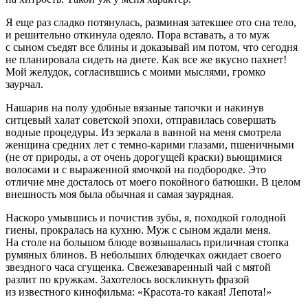
Я еще раз сладко потянулась, разминая затекшее ото сна тело,
и решительно откинула одеяло. Пора вставать, а то муж
с сыном съедят все блины и доказывай им потом, что сегодня
не планировала сидеть на диете. Как все же вкусно пахнет!
Мой желудок, согласившись с моими мыслями, громко
заурчал.
Нашарив на полу удобные вязаные тапочки и накинув
ситцевый халат советской эпохи, отправилась совершать
водные процедуры. Из зеркала в ванной на меня смотрела
женщина средних лет с темно-карими глазами, пшеничными
(не от природы, а от очень дорогущей краски) вьющимися
волосами и с выраженной ямочкой на подбородке. Это
отличие мне досталось от моего покойного батюшки. В целом
внешность моя была обычная и самая заурядная.
Наскоро умывшись и почистив зубы, я, походкой голодной
гиены, прокралась на кухню. Муж с сыном ждали меня.
На столе на большом блюде возвышалась приличная стопка
румяных блинов. В небольших блюдечках ожидает своего
звездного часа сгущенка. Свежезаваренный чай с мятой
разлит по кружкам. Захотелось воскликнуть фразой
из известного кинофильма: «Красота-то какая! Лепота!»