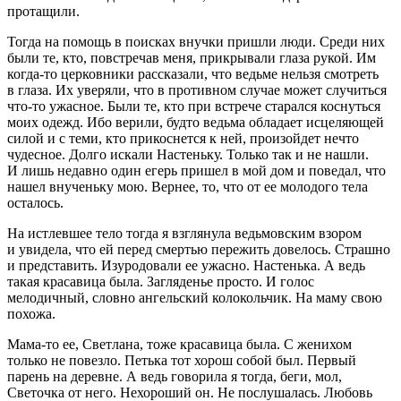
протащили.
Тогда на помощь в поисках внучки пришли люди. Среди них
были те, кто, повстречав меня, прикрывали глаза рукой. Им
когда-то церковники рассказали, что ведьме нельзя смотреть
в глаза. Их уверяли, что в противном случае может случиться
что-то ужасное. Были те, кто при встрече старался коснуться
моих одежд. Ибо верили, будто ведьма обладает исцеляющей
силой и с теми, кто прикоснется к ней, произойдет нечто
чудесное. Долго искали Настеньку. Только так и не нашли.
И лишь недавно один егерь пришел в мой дом и поведал, что
нашел внученьку мою. Вернее, то, что от ее молодого тела
осталось.
На истлевшее тело тогда я взглянула ведьмовским взором
и увидела, что ей перед смертью пережить довелось. Страшно
и представить. Изуродовали ее ужасно. Настенька. А ведь
такая красавица была. Загляденье просто. И голос
мелодичный, словно ангельский колокольчик. На маму свою
похожа.
Мама-то ее, Светлана, тоже красавица была. С женихом
только не повезло. Петька тот хорош собой был. Первый
парень на деревне. А ведь говорила я тогда, беги, мол,
Светочка от него. Нехороший он. Не послушалась. Любовь