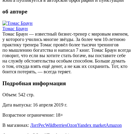
Книга публикуется в авторской орфографии и пунктуации
об авторе
Томас Браун
Томас Браун — известный бизнес-тренер с мировым именем,
у которого учились многие звёзды. За более чем 10-летнюю
практику тренера Томас провёл более тысячи тренингов
по мышлению богатства и написал 7 книг. Томас Браун всегда
говорит, что если вы хотите стать богаче, вы поставите себе
на службу обстоятельства особым способом. Больше думать
о том, откуда взять ещё денег, а не как их сохранить. Тот, кто
боится потерять, — всегда теряет.
Подробная информация
Объем:
542
стр.
Дата выпуска:
16 апреля 2019 г.
Возрастное ограничение:
18
+
В магазинах:
ЛитРес
Wildberries
Ozon
Yandex market
Amazon