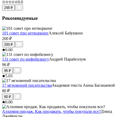
0.0
248
₽
Рекомендуемые
101 совет про нетворкинг
Алексей Бабушкин
200
₽
200
₽
0.0
0
131 совет по инфобизнесу
Андрей Парабеллум
96
₽
96
₽
5.0
3
17 мгновений писательства
Академия текста Анны Баганаевой
80
₽
80
₽
0.0
0
Алхимия продаж. Как продавать, чтобы покупали все?
Дэвид
Джеферсон