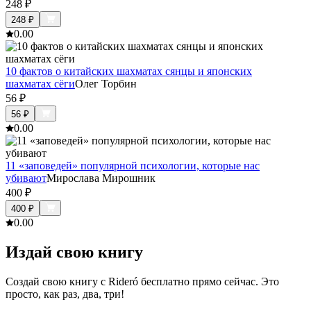
248
₽
248
₽
0.0
0
10 фактов о китайских шахматах сянцы и японских
шахматах сёги
Олег Торбин
56
₽
56
₽
0.0
0
11 «заповедей» популярной психологии, которые нас
убивают
Мирослава Мирошник
400
₽
400
₽
0.0
0
Издай свою книгу
Создай свою книгу с Rideró бесплатно прямо сейчас. Это
просто, как раз, два, три!