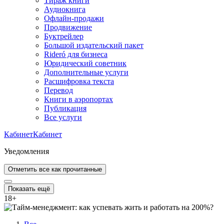
Тираж книги
Аудиокнига
Офлайн-продажи
Продвижение
Буктрейлер
Большой издательский пакет
Rideró для бизнеса
Юридический советник
Дополнительные услуги
Расшифровка текста
Перевод
Книги в аэропортах
Публикация
Все услуги
Кабинет
Кабинет
Уведомления
Отметить все как прочитанные
Показать ещё
18
+