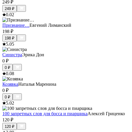
249
₽
249
₽
0.0
2
Признание…
Евгений Лиманский
198
₽
198
₽
5.0
5
Синистра
Эрика Дон
0
₽
0
₽
0.0
8
Козявка
Наталья Маренина
0
₽
0
₽
5.0
2
100 запретных слов для босса и пиарщика
Алексей Гриценко
120
₽
120
₽