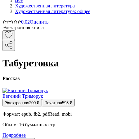
Все
Художественная литература
Художественная литература: общее
0.0
2
Оценить
Электронная книга
Табуретовка
Рассказ
Евгений Триморук
Электронная
200
₽
Печатная
593
₽
Формат:
epub, fb2, pdfRead, mobi
Объем:
16
бумажных стр.
Подробнее