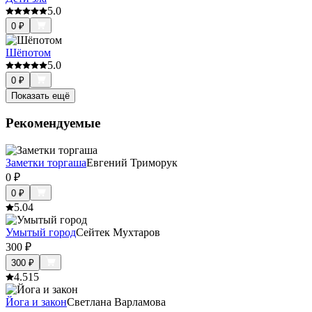
5.0
0
₽
Шёпотом
5.0
0
₽
Показать ещё
Рекомендуемые
Заметки торгаша
Евгений Триморук
0
₽
0
₽
5.0
4
Умытый город
Сейтек Мухтаров
300
₽
300
₽
4.5
15
Йога и закон
Светлана Варламова