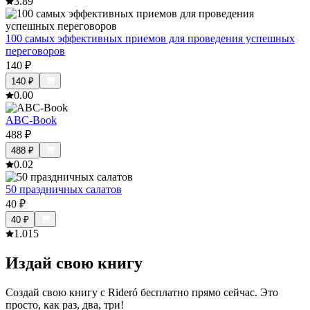
3.8
9
100 самых эффективных приемов для проведения успешных
переговоров
140
₽
140
₽
0.0
0
ABC-Book
488
₽
488
₽
0.0
2
50 праздничных салатов
40
₽
40
₽
1.0
15
Издай свою книгу
Создай свою книгу с Rideró бесплатно прямо сейчас. Это
просто, как раз, два, три!