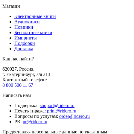
Магазин
Электронные книги
Аудиокниги
Новинки
Бесплатные книги
Импринты
Подборки
Доставка
Как нас найти?
620027
,
Россия
,
г. Екатеринбург, а/я 313
Контактный телефон
:
8 800 500 11 67
Написать нам
Поддержка
:
support@ridero.ru
Печать тиража
:
print@ridero.ru
Вопросы по услугам
:
order@ridero.ru
PR
:
pr@ridero.ru
Предоставляя персональные данные по указанным