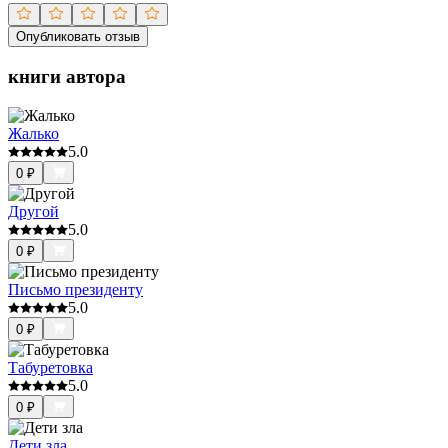
Опубликовать отзыв
книги автора
Жалько
5.0
0
₽
Другой
5.0
0
₽
Письмо президенту
5.0
0
₽
Табуретовка
5.0
0
₽
Дети зла