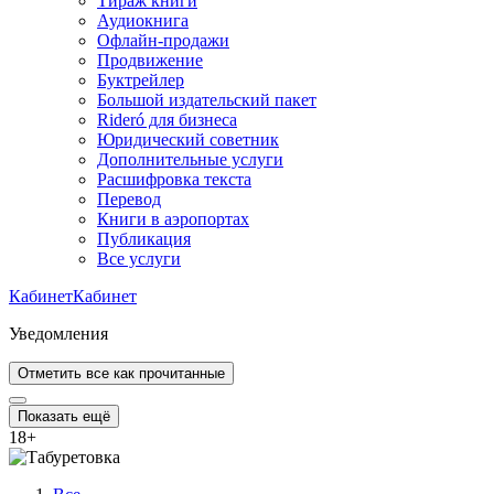
Тираж книги
Аудиокнига
Офлайн-продажи
Продвижение
Буктрейлер
Большой издательский пакет
Rideró для бизнеса
Юридический советник
Дополнительные услуги
Расшифровка текста
Перевод
Книги в аэропортах
Публикация
Все услуги
Кабинет
Кабинет
Уведомления
Отметить все как прочитанные
Показать ещё
18
+