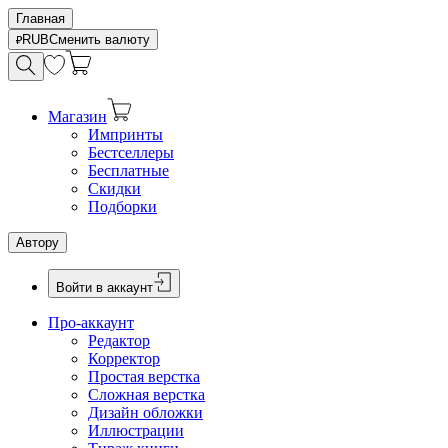
Главная
RUB
Сменить валюту
Магазин
Импринты
Бестселлеры
Бесплатные
Скидки
Подборки
Автору
Войти в аккаунт
Про-аккаунт
Редактор
Корректор
Простая верстка
Сложная верстка
Дизайн обложки
Иллюстрации