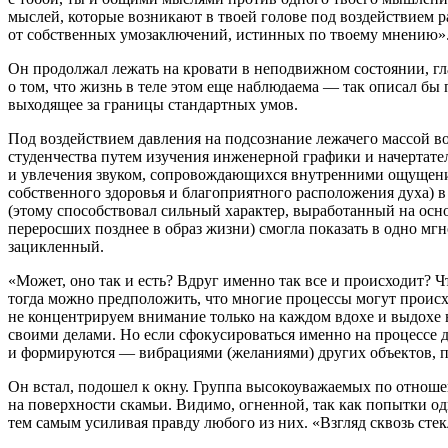
мыслей, которые возникают в твоей голове под воздействием р
от собственных умозаключений, истинных по твоему мнению»
Он продолжал лежать на кровати в неподвижном состоянии, гла
о том, что жизнь в теле этом еще наблюдаема — так описал бы 
выходящее за границы стандартных умов.
Под воздействием давления на под
сознание
лежачего массой в
студенчества путем изучения инженерной графики и начертате
и увлечения звуком, сопровождающихся внутренними ощущениям
собственного здоровья и благоприятного расположения духа) в
(этому способствовал сильный характер, выработанный на ос
переросших позднее в образ жизни) смогла показать в одно мгн
зацикленный.
«Может, оно так и есть? Вдруг именно так все и происходит? 
тогда можно предположить, что многие процессы могут происх
не концентрируем вн
иман
ие только на каждом вдохе и выдох
своими делами. Но если сфокусироваться именно на процессе 
и формируются — вибрациями (желаниями) других объектов, 
Он встал, подошел к окну. Группа высокоуважаемых по отноше
на поверхности скамьи. Видимо, огненной, так как попытки 
тем самым усиливая правду любого из них. «Взгляд сквозь сте