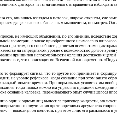
азличных факторов, и ты начинаешь с отвращением наблюдать за
.
за его, впившись взглядом в потолок, широко открыты, еле зам
происходящее человек с б
анальн
ым мышлением, посмотрев. Однак
опросов, не имеющих объяснений, по его мнению, вследствие хо
льной геометрии, а также приобретенного неимоверно широкого
и при этом, его способность, развитая всеми этими факторами
 качестве на запредельном уровне с возможностью долгое время
новании принципов непоколебимости желания достижения целей
овение все, что происходит во Вселенной одновременно. «Подума
Что-то формирует сигнал, что-то другое его принимает и формир
одить на уровне рефлексов, когда
сознание
при этом занято обра
е в каждый момент времени. При нормальных условиях мы вообщ
дыхания, тогда только можно им управлять прямыми командами 
пока
сознание
человека, переживающего опыт случившегося впос
нию один к одному лиц выносила приговор жидкости, заключенн
одновременного озвучивания противоречивых аргументов сопров
кла», — выдохнул он шепотом, при этом лицо его расплылось в у