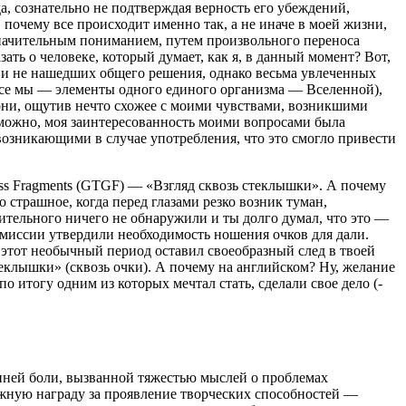
а, сознательно не подтверждая верность его убеждений,
 почему все происходит именно так, а не иначе в моей жизни,
значительным пон
иман
ием, путем произвольного переноса
ть о человеке, который думает, как я, в данный момент? Вот,
к и не нашедших общего решения, однако весьма увлеченных
все мы — элементы одного единого организма — Вселенной),
и они, ощутив нечто схожее с моими чувствами, возникшими
озможно, моя заинтересованность моими вопросами была
возникающими в случае употребления, что это смогло привести
ss
Fragments (GTGF) — «Взгляд сквозь стеклышки». А почему
 страшное, когда перед глазами резко возник туман,
ительного ничего не обнаружили и ты долго думал, что это —
омиссии утвердили необходимость ношения очков для дали.
о этот необычный период оставил своеобразный след в твоей
теклышки» (сквозь очки). А почему на английском? Ну, желание
 итогу одним из которых мечтал стать, сделали свое дело (-
нней боли, вызванной тяжестью мыслей о проблемах
ажную награду за проявление творческих способностей —