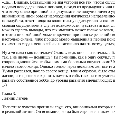
«Да… Видимо, Всевышний не зря устроил все так, чтобы ощущен
подавая повод для новых поисков, исходя из предыдущих или не
что этому стало причиной, а в результате, не получив ничего 
вн
иман
ия на иной объект наблюдения логическая направленнос
пожалуйста, ответ: глядя на волнительную дискуссию за окн
своими ощущениями в случае возможности чувствовать или сл
можно сделать выводы, что так мыслить может только человек
в этот и никакой иной момент времени при поиске решений сво
настолько сильна, либо процесс моего мышления в период пои
их именно сюда именно сейчас и заставило начать возмущаться,
Ну а «взгляд сквозь стекла»? Окно… ведь оно — из стекла… Ты
так, а не иначе — помнишь? Ты помнишь, как в одну секунду пр
сопровождающийся необъяснимыми болевыми ощущениями? 
начало твоего конца. Однако только через несколько лет все 
Туман рассеялся, начало своего конца, таким образом, было о
жизни, и ты решил сохранить память о событиях на том участке
развить собственное хобби до уровня развития впечатляющих пр
_-).
Глава 3.
Летний лагерь
Трепетные чувства пронзили грудь его,
вино
вниками которых с
в реальной жизни. Он вспомнил, когда был еще
школьни
ком на