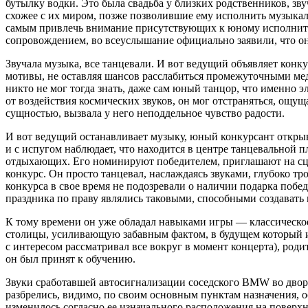
бутылку водки. Это была свадьба у близких родственников, зву
схожее с их миром, позже позволившие ему исполнить музыка
самым привлечь вн
иман
ие присутствующих к юному исполните
сопровождением, во всеуслышание официально заявили, что он
Звучала музыка, все танцевали. И вот ведущий объявляет конк
мотивы, не оставляя ша
нсо
в расслабиться промежуточными мед
никто не мог тогда знать, даже сам юный танцор, что именно э
от воздействия космических звуков, он мог отстраняться, ощу
сущностью, вызвала у него неподдельное чувство радости.
И вот ведущий останавливает музыку, юный конкурсант открыва
и с испугом наблюдает, что находится в центре танцевальной 
отдыхающих. Его номинируют победителем, приглашают на сцен
конкурс. Он просто танцевал, наслаждаясь звуками, глубоко тр
конкурса в свое время не подозревали о наличии подарка поб
праздника по праву являлись таковыми, способными создавать
К тому времени он уже обладал навыками игры — классическое
столицы, усиливающую забавным фактом, в будущем который им
с интересом рассматривал все вокруг в момент концерта), ро
он был принят к обучению.
Звуки сработавшей автосигнализации соседского BMW во двор
разбрелись, видимо, по своим основным пунктам назначения, 
изменилось согласно ее изначального расположения на поверхн