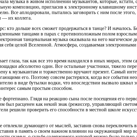
чала музыка в живом исполнении музыкантов, которые, кстати, см
льную композицию, пригласив к электронному клавишному инстр
лю. Все аплодировали, пытались заговорить с ним после этого
 — их коллега.
урс: кто дольше всех сможет продержаться в танце? И началось
ленными танцами в парах с противоположным полом взрослым лю
лектронная танцевальная музыка оказывала на него магическое д
щая себя целой Вселенной. Атмосфера, создаваемая электронными
ет глаза, так как все это время находился в иных мирах, этим
площадки абсолютно один. Все остальные участники, тяжело пере
у к музыкантам и торжественно вручают презент. Самый интере
огающими его. Поэтому совсем растерялся, когда все события не
едителю в виде бутылки водки, что впоследствии вызвало шква
 интерес самым простым способом.
 фортепиано. Глядя на реакцию сына после посещения его перво
 был расценен как некий знак (режиссер, управляющий светом с
дители решили проверить его способности в местной школе иску
е отвлекли думающего от мыслей, заставив снова переключить 
оставив в память о своем важном влиянии на окружающий мир вс
ости скамьи, о судьбе содержимого которой можно было только 