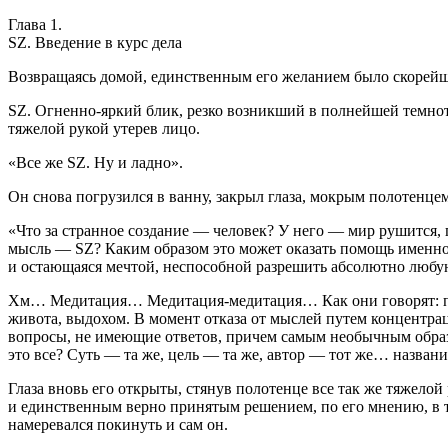
Глава 1.
SZ. Введение в курс дела
Возвращаясь домой, единственным его желанием было скорейшее
SZ. Огненно-яркий блик, резко возникший в полнейшей темноте
тяжелой рукой утерев лицо.
«Все же SZ. Ну и ладно».
Он снова погрузился в ванну, закрыл глаза, мо
крым
полотенцем
«Что за странное создание — человек? У него — мир рушится, 
мысль — SZ? Каким образом это может оказать помощь именно зд
и остающаяся мечтой, неспособной разрешить абсолютно любую 
Хм… Медитация… Медитация-медитация… Как они говорят: прим
живота, выдохом. В момент отказа от мыслей путем концентра
вопросы, не имеющие ответов, причем самым необычным образом
это все? Суть — та же, цель — та же, автор — тот же… названия
Глаза вновь его открыты, стянув полотенце все так же тяжелой 
и единственным верно принятым решением, по его мнению, в т
намеревался покинуть и сам он.