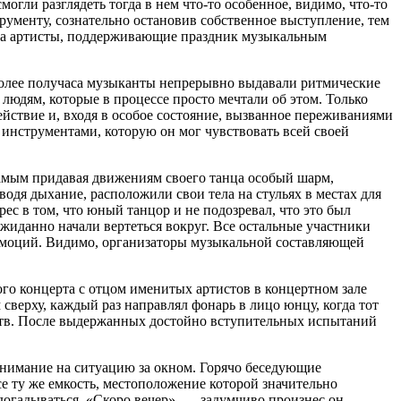
огли разглядеть тогда в нем что-то особенное, видимо, что-то
ументу, сознательно остановив собственное выступление, тем
, а артисты, поддерживающие праздник музыкальным
. Более получаса музыканты непрерывно выдавали ритмические
дям, которые в процессе просто мечтали об этом. Только
ействие и, входя в особое состояние, вызванное переживаниями
 инструментами, которую он мог чувствовать всей своей
 самым придавая движениям своего танца особый шарм,
водя дыхание, расположили свои тела на стульях в местах для
с в том, что юный танцор и не подозревал, что это был
ожиданно начали вертеться вокруг. Все остальные участники
л эмоций. Видимо, организаторы музыкальной составляющей
го концерта с отцом именитых артистов в концертном зале
верху, каждый раз направлял фонарь в лицо юнцу, когда тот
сств. После выдержанных достойно вступительных испытаний
вн
иман
ие на ситуацию за окном. Горячо беседующие
е ту же емкость, местоположение которой значительно
догадываться. «Скоро вечер», — задумчиво произнес он