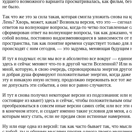
худшего возможного варианта просматривалась, как ф
ильм
, бе
не было.
Так что же это за сила такая, которая смогла уложить снова н
Лень? Хворь, может, какая? Возникла версия, что это — сигнал
ответов на волнующие вопросы, когда-то четко поставленные с
сформирован ответ на волнующие вопросы, так как доказано, 
собой волны, постоянно видоизменяющиеся в зависимости от 
пространства, так как понятие времени существует только для
происходят с ним сегодня, — это задумка, меняющая будущим н
И тут я подумал: если мы все и абсолютно все вокруг — едино
здесь и сейчас меняют что-то в другой части Вселенной? Или 
мной, которую, в свою очередь, спровоцировала энергия другог
и добрая душа формируют положительные энергии, когда даже
эту и никакую иную истину, продолжаю переживать все тот же
не допускать эти события, а они все равно случаются.
И тут я снова получил некоторые версии из подсознания: или 
состоящие из квант) здесь и сейчас, чтобы положительным оп
преобразоваться в совсем иные версии самих себя; или все эти
в конечном итоге, и создает именно такие условия для меня, а
которым могу стать, если не предам свои истинные намерения.
Ну или еще одна из версий: так как часто бывает так, что мыс
с тобой, ты и общими мыслями против одного твоего мышления