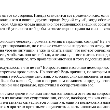
 на все со стороны. Иногда становится все предельно ясно, если
коле, а кто и вовсе в другом городе. Редкий случай, когда обсто
себя. Однако череда циклично повторяющихся внешних событий,
летн
ей усталости от борьбы за элементарное право на жизнь тя
воляющие человеку проживать жизнь в гармонии, созидая? Ну а 
дернизированных, но с той же смысловой нагрузкой по итогу, н
на уровне интуиции, а уже из опыта видит, что вот-вот сейчас н
оцесс, чтобы так оно все и было, а не иначе, — всего лишь совпа
е, полагающего, что проявления мистики и тому подобных явлен
 подумалось: а что не так? Вопрос возник настолько неожиданно
 с треском провалилась. Но почему? Ведь причины, по которым 
ыполнять необходимые действия, о которых сигнализировала та и
 было бы важно. Однако я с огромным желанием и предвкушение
ленной мне кроватью, приступил к осуществлению его.
ни стало днями и ночами заниматься поиском ответов на вопрос
нее о их возможном существовании, скорее, наоборот, так как он
я негативная ситуация всего лишь как один из возможных вариа
ихся при этом приятными ощущениями, вызывающими желание их