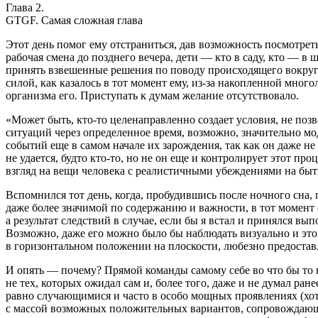
Глава 2.
GTGF. Самая сложная глава
Этот день помог ему отстраниться, дав возможность посмотреть
рабочая смена до позднего вечера, дети — кто в саду, кто — в ш
принять взвешенные решения по поводу происходящего вокруг 
силой, как казалось в тот момент ему, из-за накопленной много
организма его. Приступать к думам желание отсутствовало.
«Может быть, кто-то целенаправленно создает условия, не поз
ситуаций через определенное время, возможно, значительно мо
событий еще в самом начале их зарождения, так как он даже не 
не удается, будто кто-то, но не он еще и контролирует этот пр
взгляд на вещи человека с реалистичными убеждениями на быти
Вспомнился тот день, когда, пробудившись после ночного сна,
даже более значимой по содержанию и важности, в тот момент
а результат следствий в случае, если бы я встал и принялся в
Возможно, даже его можно было бы наблюдать визуально и это
в горизонтальном положении на плоскости, любезно предостав
И опять — почему? Прямой команды самому себе во что бы то 
не тех, которых ожидал сам и, более того, даже и не думал ра
равно случающимися и часто в особо мощных проявлениях (хот
с массой возможных положительных вариантов, сопровождающ