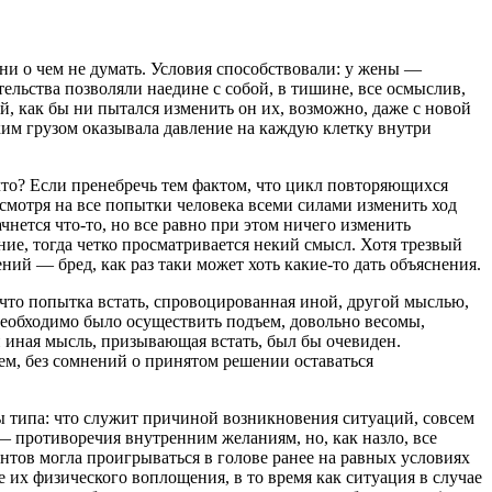
 ни о чем не думать. Условия способствовали: у жены —
ятельства позволяли наедине с собой, в тишине, все осмыслив,
 как бы ни пытался изменить он их, возможно, даже c новой
жким грузом оказывала давление на каждую клетку внутри
что? Если пренебречь тем фактом, что цикл повторяющихся
есмотря на все попытки человека всеми силами изменить ход
ачнется что-то, но все равно при этом ничего изменить
дение, тогда четко просматривается некий смысл. Хотя трезвый
ий — бред, как раз таки может хоть какие-то дать объяснения.
, что попытка встать, спровоцированная иной, другой мыcлью,
необходимо было осуществить подъем, довольно весомы,
ли иная мысль, призывающая встать, был бы очевиден.
м, без сомнений о принятом решении оставаться
ы типа: что служит причиной возникновения ситуаций, совсем
и — противоречия внутренним желаниям, но, как назло, все
нтов могла проигрываться в голове ранее на равных условиях
 физического воплощения, в то время как ситуация в случае