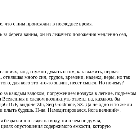
, что с ним происходит в последнее время.
 за берега ванны, он из лежачего положения медленно сел,
словиях, когда нужно думать о том, как выжить, первая
 отнявшая много сил, трудов, времени, надежд, веры, но так
о, для кого это что-то значит, несет смысл. Но почему?
за каждым вздохом, погружением воздуха в легкие, подъемом
 Вселенная и следом возникнуть ответы на, казалось бы,
доGTGF, выдоSerZhi, Serj G
ol
dmine, SZ. Да не одно и то же ли
к и плыть будешь. Н-да. Намедитировался, йога великий».
 безразлично глядя на воду, ни о чем не думая,
в целях опустошения содержимого емкости, которую