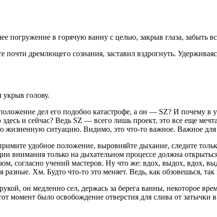
 погружение в горячую ванну с целью, закрыв глаза, забыть все
 почти дремлющего сознания, заставил вздрогнуть. Удерживаясь
 укрыв голову.
положение дел его подобно катастрофе, а он — SZ? И почему в у
есь и сейчас? Ведь SZ — всего лишь проект, это все еще мечта,
жизненную ситуацию. Видимо, это что-то важное. Важное для тог
ите удобное положение, выровняйте дыхание, следите только 
ции вн
иман
ия только на дыхательном процессе должна открыться
, согласно учений мастеров. Ну что же: вдох, выдох, вдох, вы
 разные. Хм. Будто что-то это меняет. Ведь, как обзовешься, та
рукой, он медленно сел, держась за берега ванны, некоторое время
от момент было освобождение отверстия для слива от затычки 