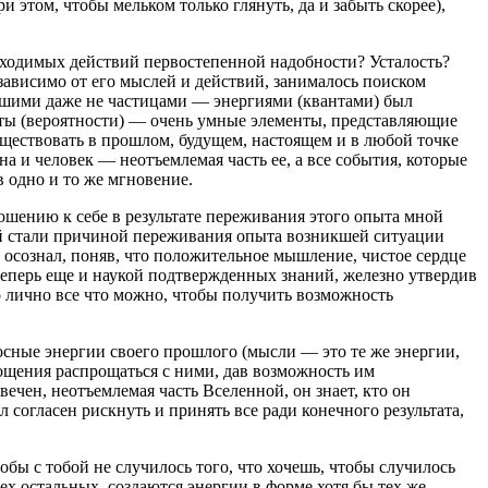
этом, чтобы мельком только глянуть, да и забыть скорее),
еобходимых действий первостепенной надобности? Усталость?
независимо от его мыслей и действий, занималось поиском
айшими даже не частицами — энергиями (квантами) был
нты (вероятности) — очень умные элементы, представляющие
ествовать в прошлом, будущем, настоящем и в любой точке
а и человек — неотъемлемая часть ее, а все события, которые
 одно и то же мгновение.
ношению к себе в результате переживания этого опыта мной
ной стали причиной переживания опыта возникшей ситуации
о осознал, поняв, что положительное мышление, чистое сердце
 теперь еще и наукой подтвержденных знаний, железно утвердив
о лично все что можно, чтобы получить возможность
носные энергии своего прошлого (мысли — это те же энергии,
рощения распрощаться с ними, дав возможность им
вечен, неотъемлемая часть Вселенной, он знает, кто он
 согласен рискнуть и принять все ради конечного результата,
обы с тобой не случилось того, что хочешь, чтобы случилось
х остальных, создаются энергии в форме хотя бы тех же