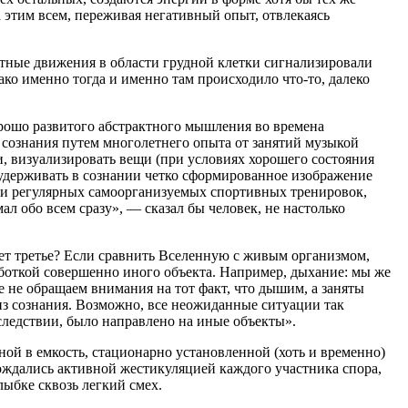
 этим всем, переживая негативный опыт, отвлекаясь
етные движения в области грудной клетки сигнализировали
о именно тогда и именно там происходило что-то, далеко
рошо развитого абстрактного мышления во времена
 сознания путем много
летн
его опыта от занятий музыкой
, визуализировать вещи (при условиях хорошего состояния
 удерживать в сознании четко сформированное изображение
 и регулярных самоорганизуемых спортивных тренировок,
л обо всем сразу», — сказал бы человек, не настолько
ует третье? Если сравнить Вселенную с живым организмом,
боткой совершенно иного объекта. Например, дыхание: мы же
е не обращаем вн
иман
ия на тот факт, что дышим, а заняты
из сознания. Возможно, все неожиданные ситуации так
ледствии, было направлено на иные объекты».
ой в емкость, стационарно установленной (хоть и временно)
ождались активной жестикуляцией каждого участника спора,
лыбке сквозь легкий смех.