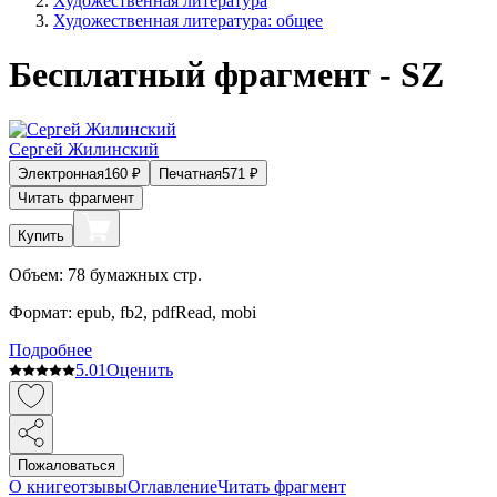
Художественная литература
Художественная литература: общее
Бесплатный фрагмент - SZ
Сергей Жилинский
Электронная
160
₽
Печатная
571
₽
Читать фрагмент
Купить
Объем:
78
бумажных стр.
Формат:
epub, fb2, pdfRead, mobi
Подробнее
5.0
1
Оценить
Пожаловаться
О книге
отзывы
Оглавление
Читать фрагмент