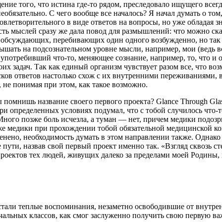
ие того, что истина где-то рядом, преследовало ищущего всегд
обязательно. С чего вообще все началось? Я начал думать о том,
удовлетворительного в виде ответов на вопросы, но уже обладая 
ть мыслей сразу же дала повод для размышлений: что можно сказа
ом обсуждающих, перебивающих один одного
возбуж
денно, но та
ышать на подсознательном уровне мысли, например, мои (ведь 
, употребивший что-то, меняющее
сознание
, например, то, что 
их задач. Так как единый организм чувствует разом все, что в
сков ответов настолько схож с их внутренними переживаниями, 
 не понимая при этом, как такое возможно.
 помнишь название своего первого проекта? Glance Through Gla
и определенных условиях подумал, что с тобой случилось что-то
Много позже
боль
исчезла, а туман — нет, причем медики подозр
те же медики при прохождении тобой обязательной медицинской к
тменено, необходимость думать в этом направлении также. Однак
 пути, назвав свой первый проект именно так. «Взгляд сквозь с
оектов тех людей, живущих далеко за пределами моей Родины, по
тали теплые воспоминания, незаметно освободившие от внутре
чальных классов, как смог заслуженно получить свою первую в