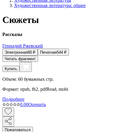
Художественная литература
Художественная литература: общее
Сюжеты
Рассказы
Геннадий Ржевский
Электронная
80
₽
Печатная
544
₽
Читать фрагмент
Купить
Объем:
60
бумажных стр.
Формат:
epub, fb2, pdfRead, mobi
Подробнее
0.0
0
Оценить
Пожаловаться