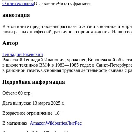
О книге
отзывы
Оглавление
Читать фрагмент
аннотация
В этой книге представлены рассказы о жизни в военное и мирн
люди разных профессий, различного происхождения. Наши соот
Автор
Геннадий Ржевский
Ржевский Геннадий Иванович, уроженец Воронежской области,
в школе техников ВМФ в 1983—1985 годах в Санкт-Петербурге
в районной газете. Основная трудовая деятельность связана с 
Подробная информация
Объем:
60
стр.
Дата выпуска:
13 марта 2025 г.
Возрастное ограничение:
18
+
В магазинах:
Amazon
Wildberries
ЛитРес