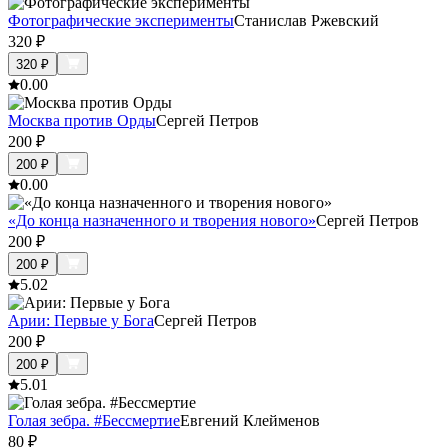
Фотографические эксперименты
Станислав Ржевский
320
₽
320
₽
0.0
0
Москва против Орды
Сергей Петров
200
₽
200
₽
0.0
0
«До конца назначенного и творения нового»
Сергей Петров
200
₽
200
₽
5.0
2
Арии: Первые у Бога
Сергей Петров
200
₽
200
₽
5.0
1
Голая зебра. #Бессмертие
Евгений Клейменов
80
₽