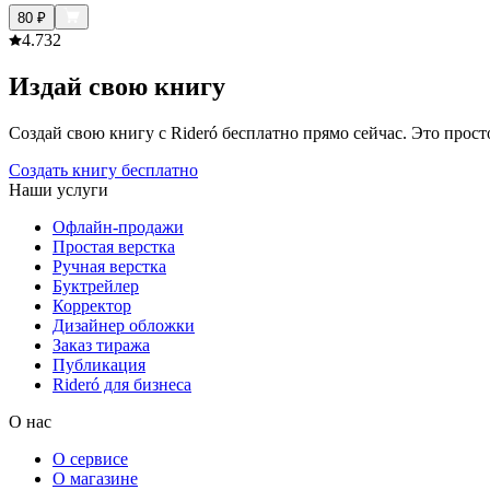
80
₽
4.7
32
Издай свою книгу
Создай свою книгу с Rideró бесплатно прямо сейчас. Это просто,
Создать книгу бесплатно
Наши услуги
Офлайн-продажи
Простая верстка
Ручная верстка
Буктрейлер
Корректор
Дизайнер обложки
Заказ тиража
Публикация
Rideró для бизнеса
О нас
О сервисе
О магазине