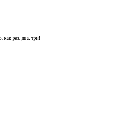
 как раз, два, три!