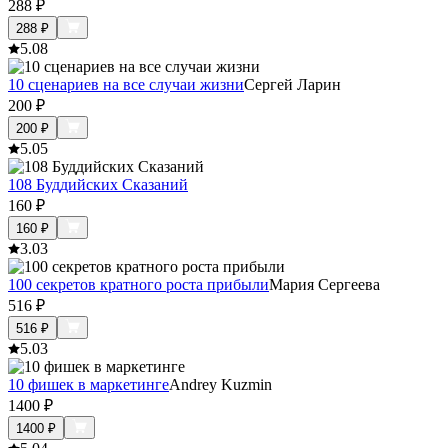
288
₽
288
₽
5.0
8
10 сценариев на все случаи жизни
Сергей Ларин
200
₽
200
₽
5.0
5
108 Буддийских Сказаний
160
₽
160
₽
3.0
3
100 секретов кратного роста прибыли
Мария Сергеева
516
₽
516
₽
5.0
3
10 фишек в маркетинге
Andrey Kuzmin
1400
₽
1400
₽