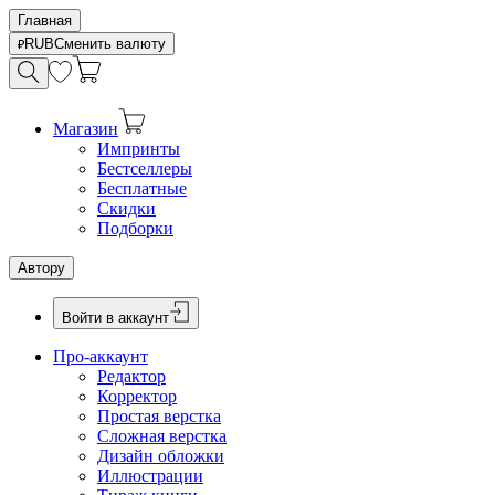
Главная
RUB
Сменить валюту
Магазин
Импринты
Бестселлеры
Бесплатные
Скидки
Подборки
Автору
Войти в аккаунт
Про-аккаунт
Редактор
Корректор
Простая верстка
Сложная верстка
Дизайн обложки
Иллюстрации