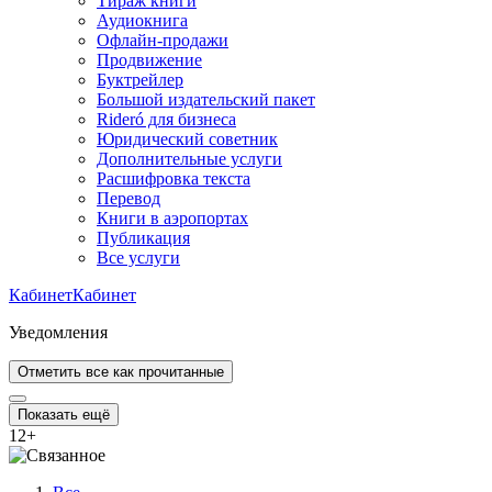
Тираж книги
Аудиокнига
Офлайн-продажи
Продвижение
Буктрейлер
Большой издательский пакет
Rideró для бизнеса
Юридический советник
Дополнительные услуги
Расшифровка текста
Перевод
Книги в аэропортах
Публикация
Все услуги
Кабинет
Кабинет
Уведомления
Отметить все как прочитанные
Показать ещё
12
+