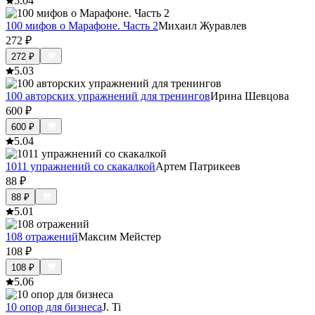
5.0
4
100 мифов о Марафоне. Часть 2
Михаил Журавлев
272
₽
272
₽
5.0
3
100 авторских упражнений для тренингов
Ирина Шевцова
600
₽
600
₽
5.0
4
1011 упражнений со скакалкой
Артем Патрикеев
88
₽
88
₽
5.0
1
108 отражений
Максим Мейстер
108
₽
108
₽
5.0
6
10 опор для бизнеса
J. Ti