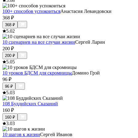
5.0
8
100+ способов успокоиться
Анастасия Левандовски
368
₽
368
₽
5.0
2
10 сценариев на все случаи жизни
Сергей Ларин
200
₽
200
₽
5.0
5
10 уроков БДСМ для скромницы
Домино Грэй
96
₽
96
₽
5.0
3
108 Буддийских Сказаний
160
₽
160
₽
3.0
3
10 шагов к жизни
Сергей Иванов