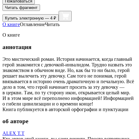
Пожаловаться
Читать фрагмент
Купить
электронную — 4 ₽
О книге
Оглавление
Читать
О книге
аннотация
Это мистический роман. История начинается, когда главный
герой знакомится с девочкой-инвалидом. Трудно назвать это
знакомством в обычном виде. Но, как бы то ни было, герой
решает вылечить эту девочку. Сам того не понимая, герой
ввязывается в историю очень драматичную и печальную. Всё
дело в том, что герой начинает просить за эту девочку —
в церкви. Там, по ту сторону икон, открывается целый мир.
И в этом мире всё переполнено информацией! Информацией
о гибели цивилизации и о времени конце!
Книга публикуется в авторской орфографии и пунктуации
об авторе
ALEX T.T
Кто автор этой книги, вы сами решите. Просто встретились