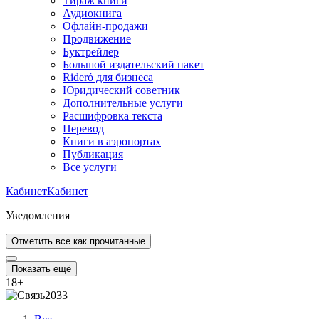
Тираж книги
Аудиокнига
Офлайн-продажи
Продвижение
Буктрейлер
Большой издательский пакет
Rideró для бизнеса
Юридический советник
Дополнительные услуги
Расшифровка текста
Перевод
Книги в аэропортах
Публикация
Все услуги
Кабинет
Кабинет
Уведомления
Отметить все как прочитанные
Показать ещё
18
+