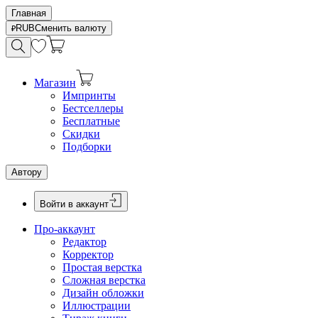
Главная
RUB
Сменить валюту
Магазин
Импринты
Бестселлеры
Бесплатные
Скидки
Подборки
Автору
Войти в аккаунт
Про-аккаунт
Редактор
Корректор
Простая верстка
Сложная верстка
Дизайн обложки
Иллюстрации