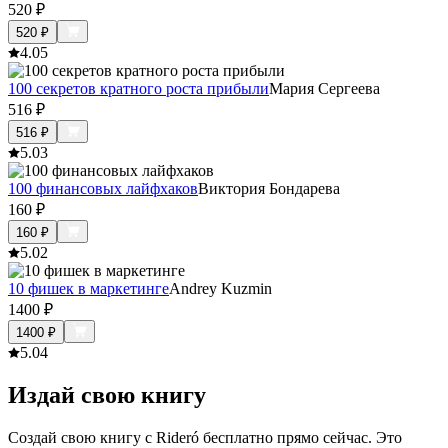
520
₽
520
₽
4.0
5
100 секретов кратного роста прибыли
Мария Сергеева
516
₽
516
₽
5.0
3
100 финансовых лайфхаков
Виктория Бондарева
160
₽
160
₽
5.0
2
10 фишек в маркетинге
Andrey Kuzmin
1400
₽
1400
₽
5.0
4
Издай свою книгу
Создай свою книгу с Rideró бесплатно прямо сейчас. Это