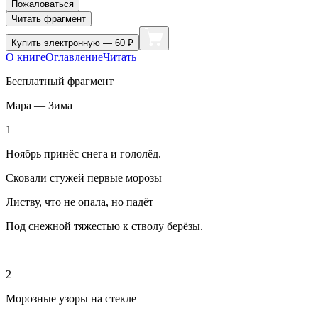
Пожаловаться
Читать фрагмент
Купить
электронную — 60 ₽
О книге
Оглавление
Читать
Бесплатный фрагмент
Мара — Зима
1
Ноябрь принёс снега и гололёд.
Сковали стужей первые морозы
Листву, что не опала, но падёт
Под снежной тяжестью к стволу берёзы.
2
Морозные узоры на стекле