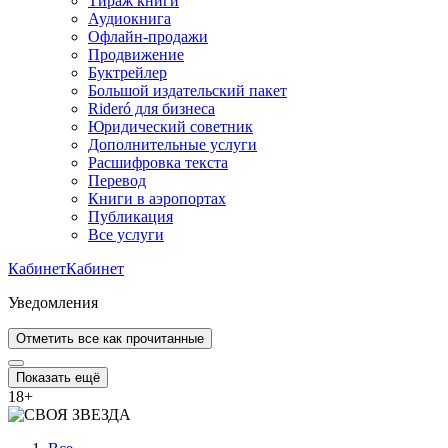
Тираж книги
Аудиокнига
Офлайн-продажи
Продвижение
Буктрейлер
Большой издательский пакет
Rideró для бизнеса
Юридический советник
Дополнительные услуги
Расшифровка текста
Перевод
Книги в аэропортах
Публикация
Все услуги
Кабинет
Кабинет
Уведомления
Отметить все как прочитанные
Показать ещё
18
+