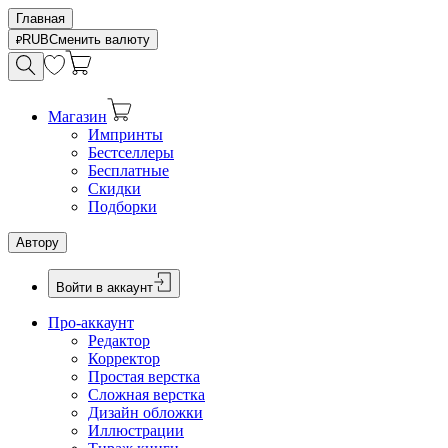
Главная
RUB
Сменить валюту
Магазин
Импринты
Бестселлеры
Бесплатные
Скидки
Подборки
Автору
Войти в аккаунт
Про-аккаунт
Редактор
Корректор
Простая верстка
Сложная верстка
Дизайн обложки
Иллюстрации