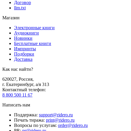
Договор
llm.txt
Магазин
Электронные книги
Аудиокниги
Новинки
Бесплатные книги
Импринты
Подборки
Доставка
Как нас найти?
620027
,
Россия
,
г. Екатеринбург, а/я 313
Контактный телефон
:
8 800 500 11 67
Написать нам
Поддержка
:
support@ridero.ru
Печать тиража
:
print@ridero.ru
Вопросы по услугам
:
order@ridero.ru
PR
:
pr@ridero.ru