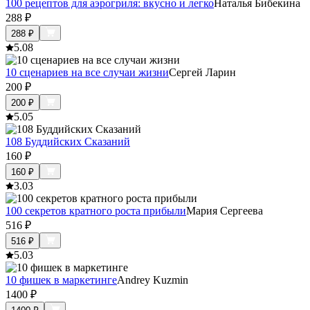
100 рецептов для аэрогриля: вкусно и легко
Наталья Бибекина
288
₽
288
₽
5.0
8
10 сценариев на все случаи жизни
Сергей Ларин
200
₽
200
₽
5.0
5
108 Буддийских Сказаний
160
₽
160
₽
3.0
3
100 секретов кратного роста прибыли
Мария Сергеева
516
₽
516
₽
5.0
3
10 фишек в маркетинге
Andrey Kuzmin
1400
₽