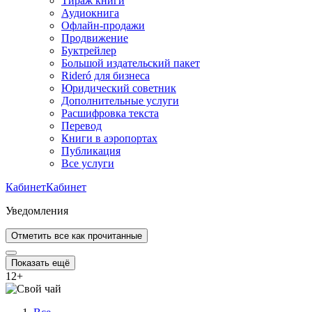
Тираж книги
Аудиокнига
Офлайн-продажи
Продвижение
Буктрейлер
Большой издательский пакет
Rideró для бизнеса
Юридический советник
Дополнительные услуги
Расшифровка текста
Перевод
Книги в аэропортах
Публикация
Все услуги
Кабинет
Кабинет
Уведомления
Отметить все как прочитанные
Показать ещё
12
+