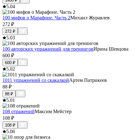
1400
₽
5.0
4
100 мифов о Марафоне. Часть 2
Михаил Журавлев
272
₽
272
₽
5.0
3
100 авторских упражнений для тренингов
Ирина Шевцова
600
₽
600
₽
5.0
2
1011 упражнений со скакалкой
Артем Патрикеев
88
₽
88
₽
5.0
1
108 отражений
Максим Мейстер
108
₽
108
₽
5.0
6