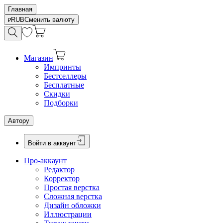
Главная
RUB
Сменить валюту
Магазин
Импринты
Бестселлеры
Бесплатные
Скидки
Подборки
Автору
Войти в аккаунт
Про-аккаунт
Редактор
Корректор
Простая верстка
Сложная верстка
Дизайн обложки
Иллюстрации