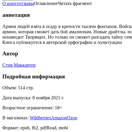
О книге
отзывы
Оглавление
Читать фрагмент
аннотация
Армия людей взята в осаду в крепости тысячи фонтанов. Войс
армию, которая сможет дать бой амалионам. Новые драйтлы, 
ненавидит Творящих. Но только он сможет разгадать тайну сем
Книга публикуется в авторской орфографии и пунктуации
Автор
Стив Маккартер
Подробная информация
Объем:
514
стр.
Дата выпуска:
8 ноября 2021 г.
Возрастное ограничение:
18
+
В магазинах:
Wildberries
Amazon
Ozon
Формат:
epub, fb2, pdfRead, mobi