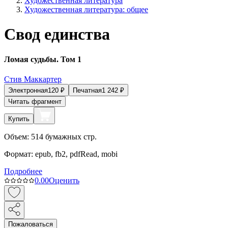
Художественная литература
Художественная литература: общее
Свод единства
Ломая судьбы. Том 1
Стив Маккартер
Электронная
120
₽
Печатная
1 242
₽
Читать фрагмент
Купить
Объем:
514
бумажных стр.
Формат:
epub, fb2, pdfRead, mobi
Подробнее
0.0
0
Оценить
Пожаловаться