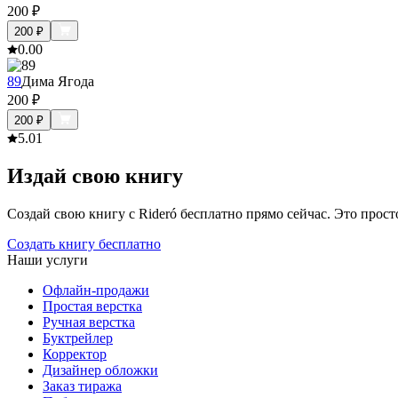
200
₽
200
₽
0.0
0
89
Дима Ягода
200
₽
200
₽
5.0
1
Издай свою книгу
Создай свою книгу с Rideró бесплатно прямо сейчас. Это просто,
Создать книгу бесплатно
Наши услуги
Офлайн-продажи
Простая верстка
Ручная верстка
Буктрейлер
Корректор
Дизайнер обложки
Заказ тиража