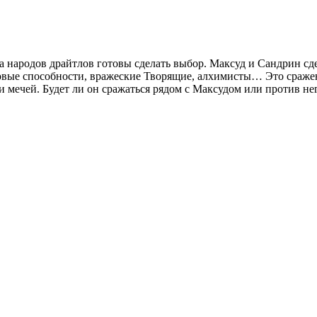
ка народов драйтлов готовы сделать выбор. Максуд и Сандрин сд
новые способности, вражеские Творящие, алхимисты… Это сраже
и мечей. Будет ли он сражаться рядом с Максудом или против не