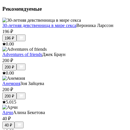
Рекомендуемые
30-летняя девственница в мире секса
Вероника Ларссон
196
₽
196
₽
0.0
0
Adventures of friends
Джек Браун
200
₽
200
₽
0.0
0
Анемоия
Зоя Зайцева
200
₽
200
₽
5.0
15
Арчи
Алина Бекетова
40
₽
40
₽