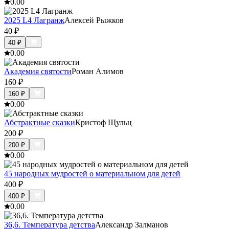
0.0
0
2025 L4 Лагранж
Алексей Рыжков
40
₽
40
₽
0.0
0
Академия святости
Роман Алимов
160
₽
160
₽
0.0
0
Абстрактные сказки
Кристоф Щульц
200
₽
200
₽
0.0
0
45 народных мудростей о материальном для детей
400
₽
400
₽
0.0
0
36,6. Температура детства
Александр Залманов